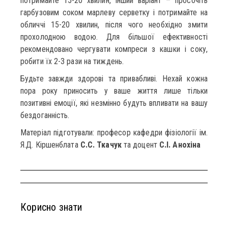
потримайте 15-20 хвилин, інший варіант – просочіть
гарбузовим соком марлеву серветку і потримайте на
обличчі 15-20 хвилин, після чого необхідно змити
прохолодною водою. Для більшої ефективності
рекомендовано чергувати компреси з кашки і соку,
робити їх 2-3 рази на тиждень.
Будьте завжди здорові та привабливі. Нехай кожна
пора року приносить у ваше життя лише тільки
позитивні емоції, які незмінно будуть впливати на вашу
бездоганність.
Матеріал підготували: професор кафедри фізіології ім.
Я.Д. Кіршенблата
С.С. Ткачук
та доцент
С.І. Анохіна
Корисно знати