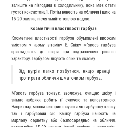
залиште на півгодини в холодильнику, вона має стати
густої консистенції. Потім нанесіть на обличчя і шию на
15-20 хвилин, після змийте теплою водою.
Косметичні властивості гарбуза
Косметичні властивості гарбуза обумовлені високим
умістом у ньому вітаміну Е. Свіжу м`якось гарбуза
прикладають до шкіри при подразненнях різного
характеру. Гарбузом лікують опіки та екзему.
Від вугрів легко позбутися, якщо вранці
протирати обличчя шматочком гарбуза.
М`якоть гарбуза тонізує, зволожує, очищає шкіру і
знімає набряки, робить її сяючою та неповторною.
Наприклад можна використовувати як гарбузову кашку
так і гарбузовий сік. Кашку гарбуза нанесіть на
марлеву серветку або безпосередньо на обличчя,