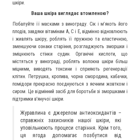
шкіри.
Ваша шкіра виглядає втомленою?
Побалуйте її масками з винограду. Сік і м’якоть його
плодів, завдяки вітамінам А, С і Е, відмінно відновлюють
і живлять шкіру, роблять її пружною та еластичною,
зменшуючи ознаки старіння, розгладжують зморшки і
зміцнюють стінки судин. Органічні кислоти, що
містяться у винограді, роблять волокна шкіри більш
міцними, виводять токсини і сприяють регенерації
клітин. Петрушка, кропива, чорна смородина, кабачки,
помідори прекрасно поєднуються з яєчним жовтком і
сиром. Це відмінний засіб для боротьби зі зморшками і
підтримки в’янучої шкіри.
Журавлина є джерелом антиоксидантів –
справжніх захисників нашої шкіри, які
уповільнюють процеси старіння. Крім того,
ця ягода допомагає позбутися від