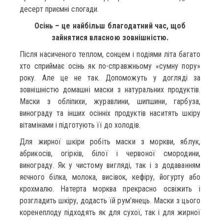
десерт приємні спогади.
Осінь – це найбільш благодатний час, щоб
зайнятися власною зовнішністю.
Після насиченого теплом, сонцем і подіями літа багато
хто сприймає осінь як по-справжньому «сумну пору»
року. Але це не так. Допоможуть у догляді за
зовнішністю домашні маски з натуральних продуктів.
Маски з обліпихи, журавлини, шипшини, гарбуза,
винограду та інших осінніх продуктів наситять шкіру
вітамінами і підготують її до холодів.
Для жирної шкіри робіть маски з моркви, яблук,
абрикосів, огірків, білої і червоної смородини,
винограду. Як у чистому вигляді, так і з додаванням
яєчного білка, молока, висівок, кефіру, йогурту або
крохмалю. Натерта морква прекрасно освіжить і
розгладить шкіру, додасть їй рум’янець. Маски з цього
коренеплоду підходять як для сухої, так і для жирної