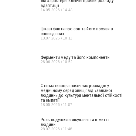
Які характерні клінічні прояви розладу
адаптації
14.05.2026
14:48
Цікаві факти про сон та його прояви в
сновидіннях
13.07.2026
10:11
Ферменти меду та його компоненти
26.06.2026
10:52
Стигматизація психічних розладів у
медичному середовищі: від «залізної
людини» до культури ментальної стійкості
та емпатії
18.05.2026
11:07
Роль подушки в лікуванні та в житті
людини
28.07.2026
11:48