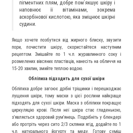
пігментних плям, добре пом`якшує шкіру і
наповнює її вітамінами, зокрема
аскорбінової кислотою, яка зміцнює шкірні
судини.
Якщо хочете позбутися від жирного блиску, звузити
пори, почистити шкіру, скористайтеся наступним
рецептом. Змішайте по 1 ч.л. журавлинного соку і
розмелених вівсяних пластівців, нанесіть на обличчя на
15-20 хвилин, змийте теплою водою.
Обліпиха підходить для сухої шкіри
Обліпиха добре загоює дрібні тріщинки і перешкоджає
лущення шкіри, тому маски з цієї рослини найкраще
підходять для сухої шкіри. Маска з обліпихи покращує
циркуляцію крові. Після неї шкіра стає гладенькою,
з’являється здоровий рум’янець. Подрібніть у блендері
або протріть через сито 2/3 склянки ягід, додайте по 1
ч.л. натурального йогурту та меду. Готову суміш