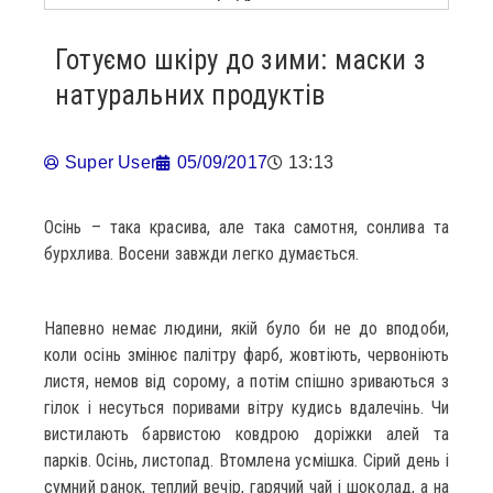
Готуємо шкіру до зими: маски з
натуральних продуктів
Super User
05/09/2017
13:13
Осінь – така красива, але така самотня, сонлива та
бурхлива. Восени завжди легко думається.
Напевно немає людини, якій було би не до вподоби,
коли осінь змінює палітру фарб, жовтіють, червоніють
листя, немов від сорому, а потім спішно зриваються з
гілок і несуться поривами вітру кудись вдалечінь. Чи
вистилають барвистою ковдрою доріжки алей та
парків. Осінь, листопад. Втомлена усмішка. Сірий день і
сумний ранок, теплий вечір, гарячий чай і шоколад, а на