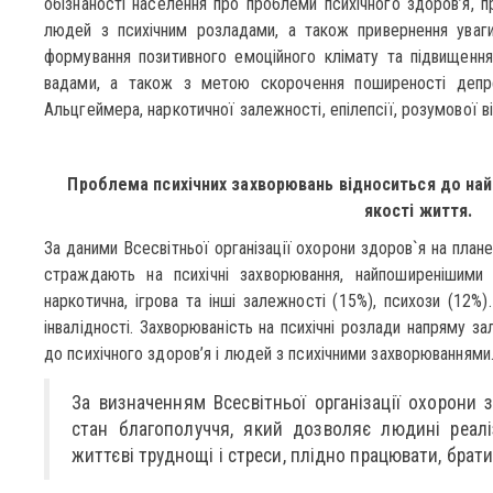
обізнаності населення про проблеми психічного здоров’я, п
людей з психічним розладами, а також привернення уваг
формування позитивного емоційного клімату та підвищення
вадами, а також з метою скорочення поширеності депре
Альцгеймера, наркотичної залежності, епілепсії, розумової в
Проблема психічних захворювань відноситься до на
якості життя.
За даними Всесвітньої організації охорони здоров`я на плане
страждають на психічні захворювання, найпоширенішими 
наркотична, ігрова та інші залежності (15%), психози (12%
інвалідності. Захворюваність на психічні розлади напряму з
до психічного здоров’я і людей з психічними захворюваннями
За визначенням Всесвітньої організації охорони з
стан благополуччя, який дозволяє людині реалі
життєві труднощі і стреси, плідно працювати, брати