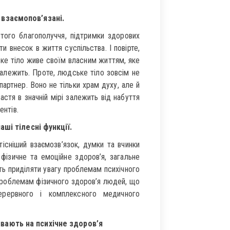
 взаємопов’язані.
того благополуччя, підтримки здорових
и внесок в життя суспільства. І повірте,
ке тіло живе своїм власним життям, яке
належить. Проте, людське тіло зовсім не
партнер. Воно не тільки храм духу, але й
щастя в значній мірі залежить від набуття
ентів.
ші тілесні функції.
існіший взаємозв’язок, думки та вчинки
фізичне та емоційне здоров’я, загальне
сть приділяти увагу проблемам психічного
проблемам фізичного здоров’я людей, що
ерервного і комплексного медичного
вають на психічне здоров’я