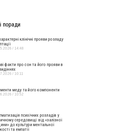
і поради
 характерні клінічні прояви розладу
птації
05.2026
14:48
аві факти про сон та його прояви в
видіннях
07.2026
10:11
менти меду та його компоненти
06.2026
10:52
гматизація психічних розладів у
ичному середовищі: від «залізної
ини» до культури ментальної
кості та емпатії