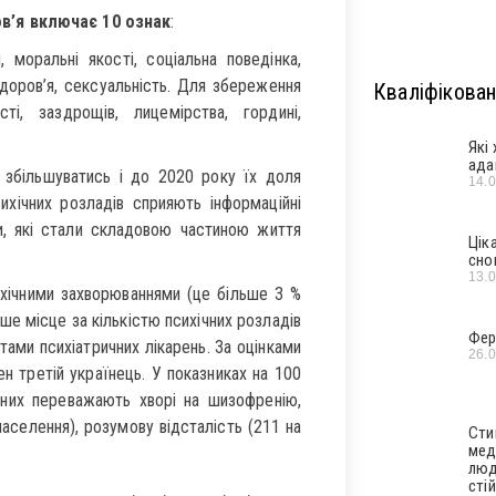
в’я включає 10 ознак
:
я, моральні якості, соціальна поведінка,
здоров’я, сексуальність. Для збереження
Кваліфікован
ті, заздрощів, лицемірства, гордині,
Які
ада
 збільшуватись і до 2020 року їх доля
14.
хічних розладів сприяють інформаційні
си, які стали складовою частиною життя
Цік
сно
13.
сихічними захворюваннями (це більше 3 %
ше місце за кількістю психічних розладів
Фер
тами психіатричних лікарень. За оцінками
26.
ен третій українець. У показниках на 100
д них переважають хворі на шизофренію,
населення), розумову відсталість (211 на
Сти
мед
люд
стій