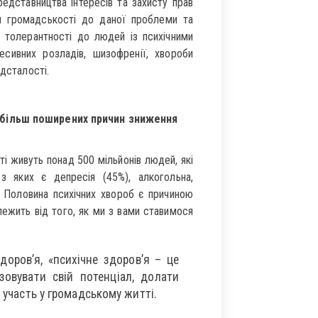
редставництва інтересів та захисту прав
и громадськості до даної проблеми та
 толерантності до людей із психічними
сивних розладів, шизофренії, хвороби
ідсталості.
йбільш поширених причин зниження
ті живуть понад 500 мільйонів людей, які
з яких є депресія (45%), алкогольна,
). Половина психічних хвороб є причиною
алежить від того, як ми з вами ставимося
.
доров’я, «психічне здоров’я – це
зовувати свій потенціал, долати
 участь у громадському житті.