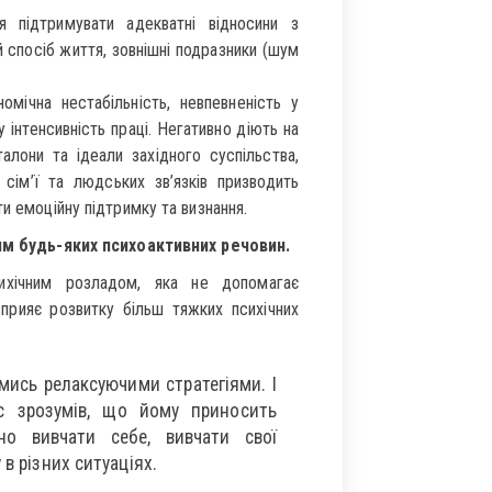
ня підтримувати адекватні відносини з
 спосіб життя, зовнішні подразники (шум
мічна нестабільність, невпевненість у
 інтенсивність праці. Негативно діють на
талони та ідеали західного суспільства,
 сім’ї та людських зв’язків призводить
и емоційну підтримку та визнання.
м будь-яких психоактивних речовин.
ихічним розладом, яка не допомагає
сприяє розвитку більш тяжких психічних
ись релаксуючими стратегіями. І
с зрозумів, що йому приносить
но вивчати себе, вивчати свої
в різних ситуаціях.