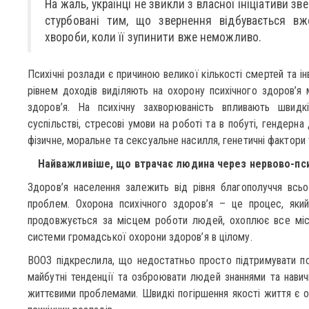
На жаль, українці не звикли з власної ініціативи зв
стурбовані тим, що звернення відбувається вж
хвороби, коли її зупинити вже неможливо.
Психічні розлади є причиною великої кількості смертей та ін
рівнем доходів виділяють на охорону психічного здоров’я
здоров’я. На психічну захворюваність впливають швидкі
суспільстві, стресові умови на роботі та в побуті, гендерна
фізичне, моральне та сексуальне насилля, генетичні фактори 
Найважливіше, що втрачає людина через нервово-псих
Здоров’я населення залежить від рівня благополуччя всьо
проблем. Охорона психічного здоров’я – це процес, який
продовжується за місцем роботи людей, охоплює все місц
системи громадської охорони здоров’я в цілому.
ВООЗ підкреслила, що недостатньо просто підтримувати пс
майбутні тенденції та озброювати людей знаннями та навич
життєвими проблемами. Швидкі погіршення якості життя є 