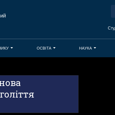
ний
Сту
НИКУ
ОСВІТА
НАУКА
снова
голіття