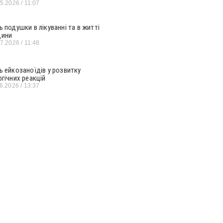
05.2026
11:07
ь подушки в лікуванні та в житті
ини
07.2026
11:48
ь ейкозаноїдів у розвитку
ргічних реакцій
06.2026
13:37