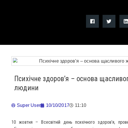
Психічне здоров’я – основа щасливог
людини
Super User
10/10/2017
11:10
10 жовтня – Всесвітній день психічного здоров’я, про