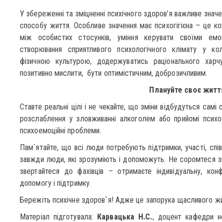
У збереженні та зміцненні психічного здоров’я важливе знач
способу життя. Особливе значення має психогігієна – це к
між особистих стосунків, уміння керувати своїми емоц
створювання сприятливого психологічного клімату у коле
фізичною культурою, додержуватись раціонального харч
позитивно мислити, бути оптимістичним, доброзичливим.
Плануйте своє житт
Ставте реальні цілі і не чекайте, що зміни відбудуться сам
розслаблення у зловживанні алкоголем або прийомі психо
психоемоційні проблеми.
Пам`ятайте, що всі люди потребують підтримки, участі, спів
завжди люди, які зрозуміють і допоможуть. Не соромтеся з
звертайтеся до фахівців – отримаєте індивідуальну, конф
допомогу і підтримку.
Бережіть психічне здоров`я! Адже це запорука щасливого жит
Матеріал підготувала:
Карвацька Н.С.
, доцент кафедри не