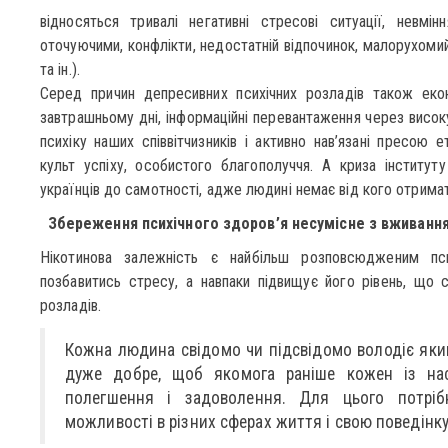
відносяться тривалі негативні стресові ситуації, невмін
оточуючими, конфлікти, недостатній відпочинок, малорухомий
та ін.).
Серед причин депресивних психічних розладів також еконо
завтрашньому дні, інформаційні перевантаження через високу
психіку наших співвітчизників і активно нав’язані пресою е
культ успіху, особистого благополуччя. А криза інституту
українців до самотності, адже людині немає від кого отримат
Збереження психічного здоров’я несумісне з вживання
Нікотинова залежність є найбільш розповсюдженим пс
позбавитись стресу, а навпаки підвищує його рівень, що 
розладів.
Кожна людина свідомо чи підсвідомо володіє яким
дуже добре, щоб якомога раніше кожен із на
полегшення і задоволення. Для цього потріб
можливості в різних сферах життя і свою поведінку 