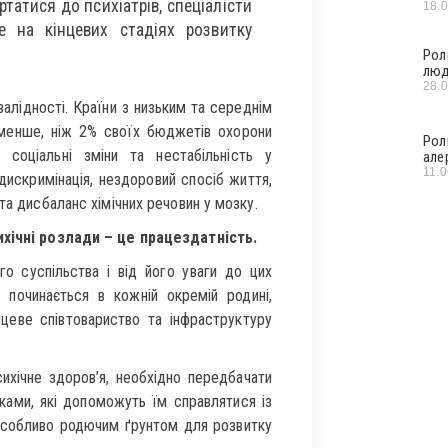
ертатися до психіатрів, спеціалісти
18.
е на кінцевих стадіях розвитку
Рол
люд
28.
валідності. Країни з низьким та середнім
 менше, ніж 2% своїх бюджетів охорони
Рол
 соціальні зміни та нестабільність у
але
11.
 дискримінація, нездоровий спосіб життя,
та дисбаланс хімічних речовин у мозку.
ічні розлади – це працездатність.
го суспільства і від його уваги до цих
 починається в кожній окремій родині,
еве співтовариство та інфраструктуру
ихічне здоров’я, необхідно передбачати
ками, які допоможуть їм справлятися із
особливо родючим ґрунтом для розвитку