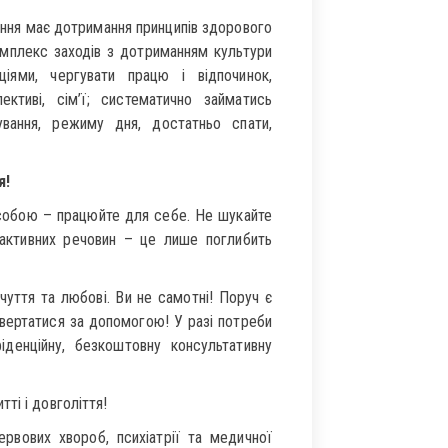
ення має дотримання принципів здорового
омплекс заходів з дотриманням культури
іями, чергувати працю і відпочинок,
ктиві, сім’ї; систематично займатись
ування, режиму дня, достатньо спати,
я!
і собою – працюйте для себе. Не шукайте
активних речовин – це лише поглибить
чуття та любові. Ви не самотні! Поруч є
вертатися за допомогою! У разі потреби
іденційну, безкоштовну консультативну
ті і довголіття!
рвових хвороб, психіатрії та медичної