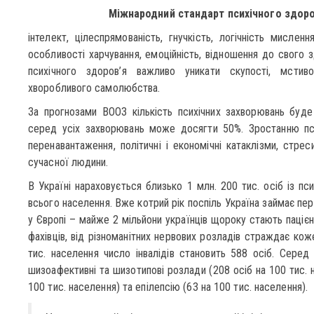
Міжнародний стандарт психічного здоро
інтелект, цілеспрямованість, гнучкість, логічність мисленн
особливості харчування, емоційність, відношення до свого 
психічного здоров’я важливо уникати скупості, мстивос
хворобливого самолюбства.
За прогнозами ВООЗ кількість психічних захворювань буде
серед усіх захворювань може досягти 50%. Зростанню пси
перенавантаження, політичні і економічні катаклізми, стре
сучасної людини.
В Україні нараховується близько 1 млн. 200 тис. осіб із п
всього населення. Вже котрий рік поспіль Україна займає пер
у Європі – майже 2 мільйони українців щороку стають пацієн
фахівців, від різноманітних нервових розладів страждає кож
тис. населення число інвалідів становить 588 осіб. Сере
шизоафективні та шизотипові розлади (208 осіб на 100 тис. 
100 тис. населення) та епілепсію (63 на 100 тис. населення).