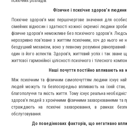
психічних розладів.
Фізичне і психічне здоров’я людини
Психічне здоров’я має першочергове значення для особис
сімейних відносин і здатності кожної окремої людини зробит
фізичне здоров’я неможливе без психічного здоров’я. Людсь
нерозривно пов’язане з життям психічним, хоч до нього не 
бездушний механізм, воно у певному розумінні рівноправний 
один із його аспектів. Здоров’я, життєвий успіх і так зване 
життєвої гармонійної цілісності психічного і тілесного компон
Наші почуття постійно впливають на на
Між психічним та фізичним самопочуттям людини існує найт
людей можуть та безпосередньо впливають на їхній стан, 
благополуччя та якість життя. Тому існує реальна необхідні
здоров’я людей з хронічними фізичними захворюваннями та 
страждають на психічні захворювання, в рамках безп
обслуговування.
До поведінкових факторів, що негативно впли