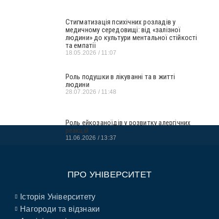
Стигматизація психічних розладів у
медичному середовищі: від «залізної
людини» до культури ментальної стійкості
та емпатії
18.05.2026
11:07
Роль подушки в лікуванні та в житті
людини
28.07.2026
11:48
Роль ейкозаноїдів у розвитку алергічних
реакцій
11.06.2026
13:37
ПРО УНІВЕРСИТЕТ
Історія Університету
Нагороди та відзнаки