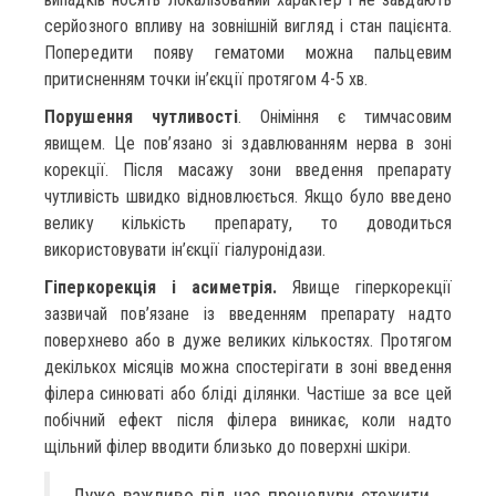
серйозного впливу на зовнішній вигляд і стан пацієнта.
Попередити появу гематоми можна пальцевим
притисненням точки ін’єкції протягом 4-5 хв.
Порушення чутливості
. Оніміння є тимчасовим
явищем. Це пов’язано зі здавлюванням нерва в зоні
корекції. Після масажу зони введення препарату
чутливість швидко відновлюється. Якщо було введено
велику кількість препарату, то доводиться
використовувати ін’єкції гіалуронідази.
Гіперкорекція і асиметрія.
Явище гіперкорекції
зазвичай пов’язане із введенням препарату надто
поверхнево або в дуже великих кількостях. Протягом
декількох місяців можна спостерігати в зоні введення
філера синюваті або бліді ділянки. Частіше за все цей
побічний ефект після філера виникає, коли надто
щільний філер вводити близько до поверхні шкіри.
Дуже важливо під час процедури стежити