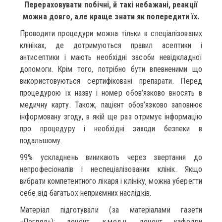
Перераховувати побічні, й такі небажані, реакції
можна довго, але краще знати як попередити їх.
Проводити процедури можна тільки в спеціалізованих
клініках, де дотримуються правил асептики і
антисептики і мають необхідні засоби невідкладної
допомоги. Крім того, потрібно бути впевненими що
використовуються сертифіковані препарати. Перед
процедурою їх назву і номер обов’язково вносять в
медичну карту. Також, пацієнт обов’язково заповнює
інформовану згоду, в якій ще раз отримує інформацію
про процедуру і необхідні заходи безпеки в
подальшому.
99% ускладнень виникають через звертання до
непрофесіоналів і неспеціалізованих клінік. Якщо
вибрати компетентного лікаря і клініку, можна уберегти
себе від багатьох неприємних наслідків.
Матеріал підготували (за матеріалами газети
«Погляд»): доцент, к.мед.н. доцент кафедри