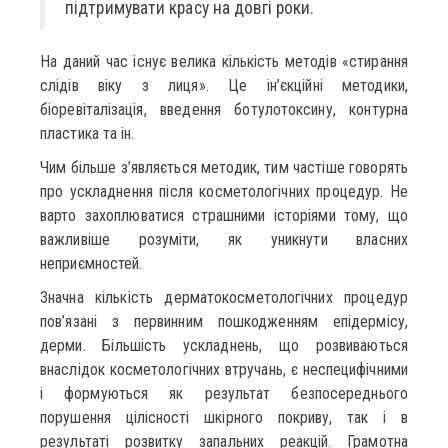
підтримувати красу на довгі роки.
На даний час існує велика кількість методів «стирання
слідів віку з лиця». Це ін’єкційні методики,
біоревіталізація, введення ботулотоксину, контурна
пластика та ін.
Чим більше з’являється методик, тим частіше говорять
про ускладнення після косметологічних процедур. Не
варто захоплюватися страшними історіями тому, що
важливіше розуміти, як уникнути власних
неприємностей.
Значна кількість дерматокосметологічних процедур
пов’язані з первинним пошкодженням епідермісу,
дерми. Більшість ускладнень, що розвиваються
внаслідок косметологічних втручань, є неспецифічними
і формуються як результат безпосереднього
порушення цілісності шкірного покриву, так і в
результаті розвитку запальних реакцій. Грамотна