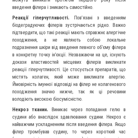
введення філера і зникають самостійно.
Реакції гіперчутливості.
Пов’язані з введенням
біодеградуючих філерів зустрічаються рідко. Важко
підтвердити, що такі реакції мають справжнє алергічне
походження, а не являють собою локальне
подразнення шкіри від введення певного об’єму філера
в конкретну точку ін’єкції. Незважаючи на це, існують
докази властивостей місцевих філерів викликати
реакції гіперчутливості. Це стосується препаратів, що
містять колаген, який може викликати алергію.
Ймовірність імунної відповіді на філер не колагенового
походження значно нижче, так як ці речовини
володіють високою біосумісністю.
Некроз тканин.
Виникає через попадання гелю в
судини або внаслідок здавлювання судини. Некроз є
найважчим ускладненням після введення філера. Якщо
філер тромбував судину, то через короткий час