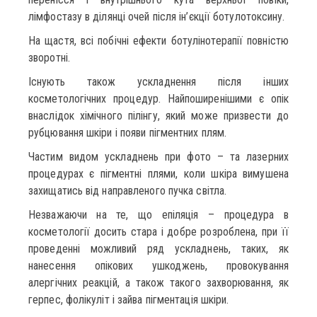
лімфостазу в ділянці очей після ін’єкції ботулотоксину.
На щастя, всі побічні ефекти ботулінотерапії повністю
зворотні.
Існують також ускладнення після інших
косметологічних процедур. Найпоширенішими є опік
внаслідок хімічного пілінгу, який може призвести до
рубцювання шкіри і появи пігментних плям.
Частим видом ускладнень при фото – та лазерних
процедурах є пігментні плями, коли шкіра вимушена
захищатись від направленого пучка світла.
Незважаючи на те, що епіляція – процедура в
косметології досить стара і добре розроблена, при її
проведенні можливий ряд ускладнень, таких, як
нанесення опікових ушкоджень, провокування
алергічних реакцій, а також такого захворювання, як
герпес, фолікуліт і зайва пігментація шкіри.