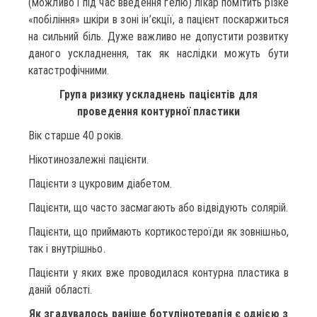
(можливо і під час введення гелю) лікар помітить різке
«побіління» шкіри в зоні ін’єкції, а пацієнт поскаржиться
на сильний біль. Дуже важливо не допустити розвитку
даного ускладнення, так як наслідки можуть бути
катастрофічними.
Група ризику ускладнень пацієнтів для
проведення контурної пластики
Вік старше 40 років.
Нікотинозалежні пацієнти.
Пацієнти з цукровим діабетом.
Пацієнти, що часто засмагають або відвідують солярій.
Пацієнти, що приймають кортикостероїди як зовнішньо,
так і внутрішньо.
Пацієнти у яких вже проводилася контурна пластика в
даній області.
Як згадувалось раніше ботулінотерапія є однією з