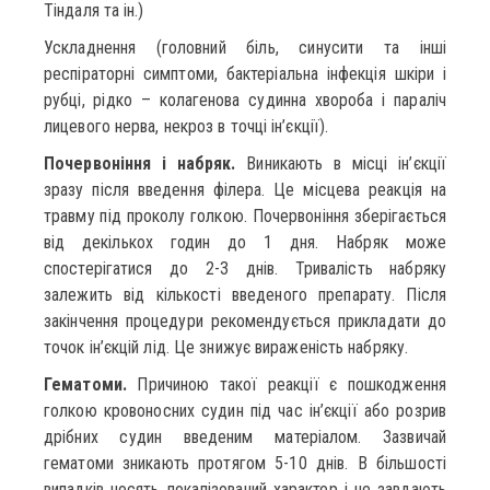
Тіндаля та ін.)
Ускладнення (головний біль, синусити та інші
респіраторні симптоми, бактеріальна інфекція шкіри і
рубці, рідко – колагенова судинна хвороба і параліч
лицевого нерва, некроз в точці ін’єкції).
Почервоніння і набряк.
Виникають в місці ін’єкції
зразу після введення філера. Це місцева реакція на
травму під проколу голкою. Почервоніння зберігається
від декількох годин до 1 дня. Набряк може
спостерігатися до 2-3 днів. Тривалість набряку
залежить від кількості введеного препарату. Після
закінчення процедури рекомендується прикладати до
точок ін’єкцій лід. Це знижує вираженість набряку.
Гематоми.
Причиною такої реакції є пошкодження
голкою кровоносних судин під час ін’єкції або розрив
дрібних судин введеним матеріалом. Зазвичай
гематоми зникають протягом 5-10 днів. В більшості
випадків носять локалізований характер і не завдають