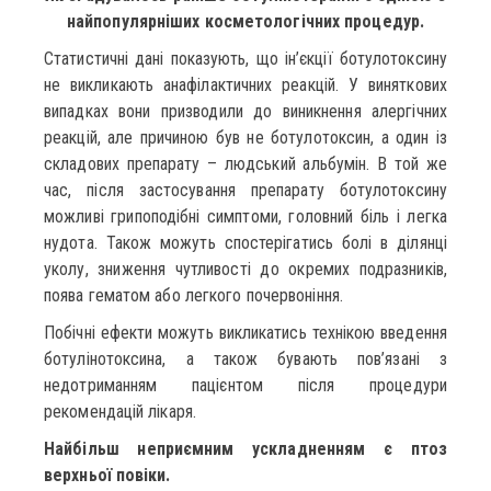
найпопулярніших косметологічних процедур.
Статистичні дані показують, що ін’єкції ботулотоксину
не викликають анафілактичних реакцій. У виняткових
випадках вони призводили до виникнення алергічних
реакцій, але причиною був не ботулотоксин, а один із
складових препарату – людський альбумін. В той же
час, після застосування препарату ботулотоксину
можливі грипоподібні симптоми, головний біль і легка
нудота. Також можуть спостерігатись болі в ділянці
уколу, зниження чутливості до окремих подразників,
поява гематом або легкого почервоніння.
Побічні ефекти можуть викликатись технікою введення
ботулінотоксина, а також бувають пов’язані з
недотриманням пацієнтом після процедури
рекомендацій лікаря.
Найбільш неприємним ускладненням є птоз
верхньої повіки.