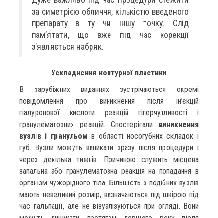
за симетрією обличчя, кількістю введеного
препарату в ту чи іншу точку. Слід
пам’ятати, що вже під час корекції
з’являється набряк.
Ускладнення контурної пластики
В зарубіжних виданнях зустрічаються окремі
повідомлення про виникнення після ін’єкцій
гіалуронової кислоти реакцій гіперчутливості і
гранулематозних реакцій. Спостерігали
виникнення
вузлів і гранульом
в області носогубних складок і
губ. Вузли можуть виникати зразу після процедури і
через декілька тижнів. Причиною служить місцева
запальна або гранулематозна реакція на попадання в
організм чужорідного тіла. Більшість з подібних вузлів
мають невеликий розмір, визначаються під шкірою під
час пальпації, але не візуалізуються при огляді. Вони
можуть виникати протягом першого року після