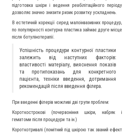
підготовка шкіри і ведення реабілітаційного періоду
дозволяє значно знизити ризик розвитку ускладнень.
В естетичній корекції серед малоінвазивних процедур,
по популярності контурна пластика займає друге місце
після ботулінотерапії.
Успішність процедури контурної пластики
залежить від наступних факторів:
властивості матеріалу, вияснення показів
та протипоказань для конкретного
пацієнта, техніки введення, дотримання
рекомендацій після введення філера.
При введенні філерів можливі дві групи проблем:
Короткострокові (почервоніння шкіри, набряк і
гематоми після процедури та ін.)
Короткотривалі (помітний під шкірою так званий ефект