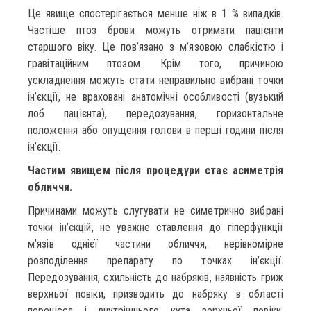
Це явище спостерігається менше ніж в 1 % випадків.
Частіше птоз брови можуть отримати пацієнти
старшого віку. Це пов’язано з м’язовою слабкістю і
гравітаційним птозом. Крім того, причиною
ускладнення можуть стати неправильно вибрані точки
ін’єкції, не враховані анатомічні особливості (вузький
лоб пацієнта), передозування, горизонтальне
положення або опущення голови в перші години після
ін’єкції.
Частим явищем після процедури стає асиметрія
обличчя.
Причинами можуть слугувати не симетрично вибрані
точки ін’єкцій, не уважне ставлення до гіперфункції
м’язів однієї частини обличчя, нерівномірне
розподілення препарату по точках ін’єкції.
Передозування, схильність до набряків, наявність гриж
верхньої повіки, призводить до набряку в області
перенісся і внутрішнього кута верхньої повіки,