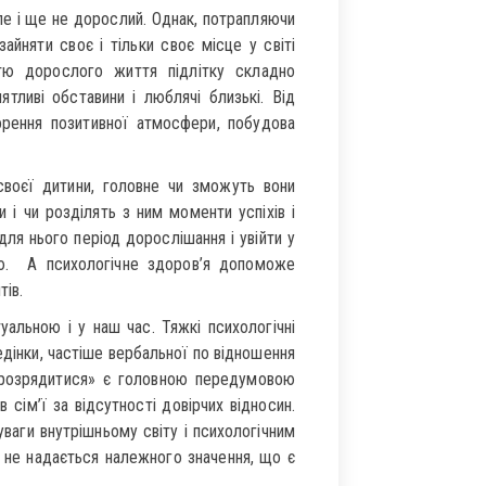
але і ще не дорослий. Однак, потрапляючи
айняти своє і тільки своє місце у світі
стю дорослого життя підлітку складно
тливі обставини і люблячі близькі. Від
орення позитивної атмосфери, побудова
своєї дитини, головне чи зможуть вони
і чи розділять з ним моменти успіхів і
ля нього період дорослішання і увійти у
ю. А психологічне здоров’я допоможе
тів.
уальною і у наш час. Тяжкі психологічні
едінки, частіше вербальної по відношення
 «розрядитися» є головною передумовою
сім’ї за відсутності довірчих відносин.
аги внутрішньому світу і психологічним
 не надається належного значення, що є