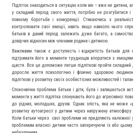
Підліток знаходиться в ситуацію коли він – вже не дитина, 
у складний період свого життя, потрібно не розгубитися і з
повному боротьби і конкуренції. Стикаючись з реальні
контролювати свої емоції, навіть якщо навколо нього сприя
батьків в даний період залежить дуже багато, а самоств
довірчих відносин між членами родини і дитиною.
Важливим також є доступність і відкритість батьків для 
підтримати його в моменти труднощів впоратися з емоціями 
щастя. Все це допоможе легше підліткові пройти складний д
доросле життя психологічно і фізично здоровою людино
підліткові у розвитку своїх особистісних можливостей і талан
Споконвічна проблема батьки і діти, була і залишається акт
моменти у житті підлітка спонукають його до агресивної пов
до рідних, молодших, друзів. Однак злість, яка не може
розвитку аутоагресії у дитини через напружену атмосферу в 
Коли батьки через свої проблеми не приділяють належної ув
проблемам власної дитини часто заперечуючи їх або цьому
небезпечним.