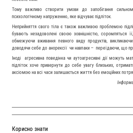
Тому важливо створити умови до запобігання сильно
психологічному напруженню, яке відчуває підліток.
Неприйняття свого тіла є також важливою проблемою підлі
бувають незадоволені своєю зовнішністю, соромляться її
обмежуючи вживання певного виду продуктів, викликаючи
доводячи себе до анорексії чи навпаки – переїдаючи, що при
Іноді агресивна поведінка чи аутоагресивні дії можуть м
підліток хоче привернути до себе увагу близьких, отримати
аксіомою на всі часи залишається життя без емоційних потря
Інформа
Корисно знати