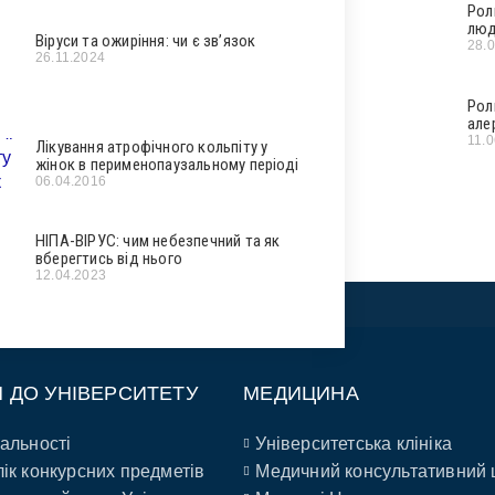
Рол
люд
Віруси та ожиріння: чи є зв’язок
28.
26.11.2024
Рол
але
11.
Лікування атрофічного кольпіту у
жінок в перименопаузальному періоді
06.04.2016
НІПА-ВІРУС: чим небезпечний та як
вберегтись від нього
12.04.2023
П ДО УНІВЕРСИТЕТУ
МЕДИЦИНА
альності
Університетська клініка
ік конкурсних предметів
Медичний консультативний 