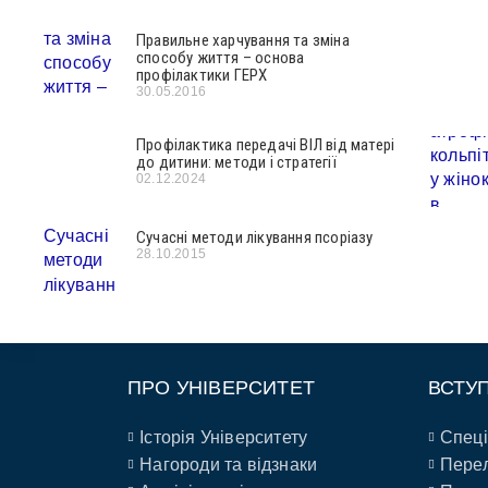
Правильне харчування та зміна
способу життя – основа
профілактики ГЕРХ
30.05.2016
Профілактика передачі ВІЛ від матері
до дитини: методи і стратегії
02.12.2024
Сучасні методи лікування псоріазу
28.10.2015
ПРО УНІВЕРСИТЕТ
ВСТУ
Історія Університету
Спеці
Нагороди та відзнаки
Перел