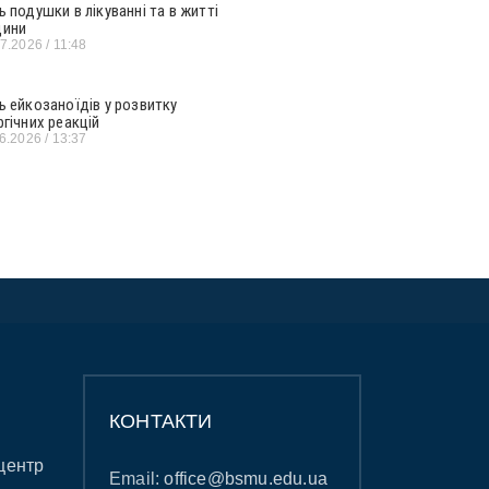
ь подушки в лікуванні та в житті
ини
07.2026
11:48
ь ейкозаноїдів у розвитку
ргічних реакцій
06.2026
13:37
КОНТАКТИ
центр
Email:
office@bsmu.edu.ua