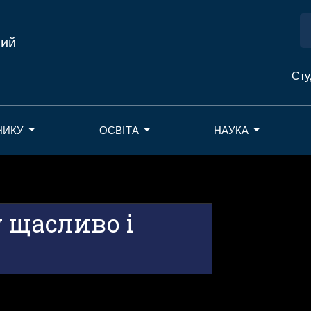
ний
Сту
НИКУ
ОСВІТА
НАУКА
 щасливо і