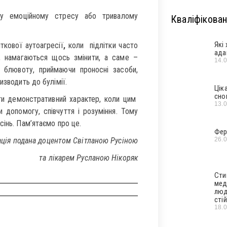
му емоційному стресу або тривалому
Кваліфікован
Які
ткової аутоагресії
,
коли підлітки часто
ада
, намагаються щось змінити, а саме –
14.
 блювоту, приймаючи проносні засоби,
зводить до булімії.
Цік
сно
ати демонстративний характер, коли цим
13.
 допомогу, співчуття і розуміння. Тому
сінь. Пам’ятаємо про це.
Фер
26.
ція подана доцентом Світланою Русіною
та лікарем Русланою Нікоряк
Сти
мед
люд
стій
18.