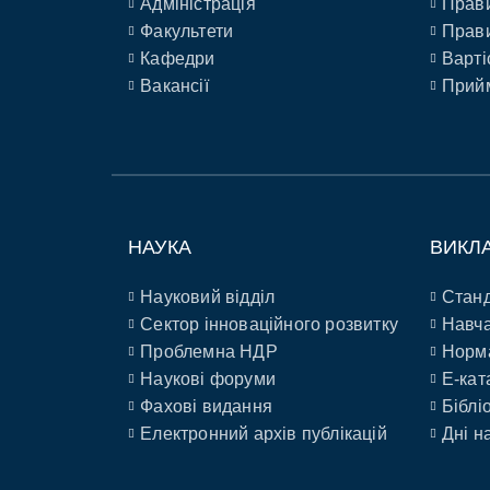
Адміністрація
Прави
Факультети
Прави
Кафедри
Варті
Вакансії
Прийм
НАУКА
ВИКЛ
Науковий відділ
Станд
Сектор інноваційного розвитку
Навча
Проблемна НДР
Норм
Наукові форуми
E-кат
Фахові видання
Біблі
Електронний архів публікацій
Дні н