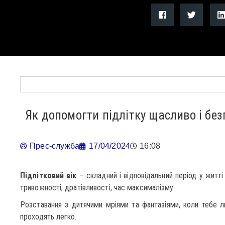
Як допомогти підлітку щасливо і бе
Прес-служба
17/04/2024
16:08
Підлітковий вік
– складний і відповідальний період у житті
тривожності, дратівливості, час максималізму.
Розставання з дитячими мріями та фантазіями, коли тебе лю
проходять легко.