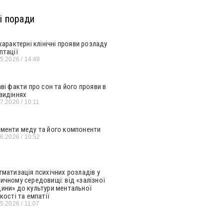
і поради
 характерні клінічні прояви розладу
птації
05.2026
14:48
аві факти про сон та його прояви в
видіннях
07.2026
10:11
менти меду та його компоненти
06.2026
10:52
гматизація психічних розладів у
ичному середовищі: від «залізної
ини» до культури ментальної
кості та емпатії
05.2026
11:07