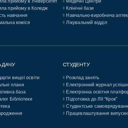
ла прийому в Університет
Медичні Центри
ла прийому в Коледж
Клінічні бази
сть навчання
Навчально-виробнича аптек
альна коміся
Лікувальний відділ
АДАЧУ
СТУДЕНТУ
арти вищої освіти
Розклад занять
льні плани
Електронний журнал успішн
ативна база
Електронна освітня платфо
алог Бібліотеки
Підготовка до ЛІІ “Крок”
отека
Студентське самоврядуван
ародження
Працевлаштування випускн