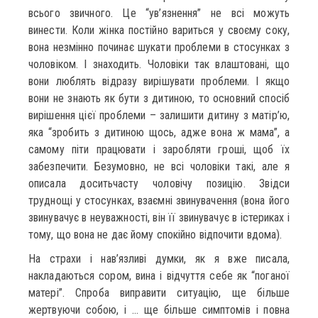
всього звичного. Це “ув’язнення” не всі можуть
винести. Коли жінка постійно вариться у своєму соку,
вона незмінно починає шукати проблеми в стосунках з
чоловіком. І знаходить. Чоловіки так влаштовані, що
вони люблять відразу вирішувати проблеми. І якщо
вони не знають як бути з дитиною, то основний спосіб
вирішення цієї проблеми – залишити дитину з матір’ю,
яка “зробить з дитиною щось, адже вона ж мама”, а
самому піти працювати і заробляти гроші, щоб їх
забезпечити. Безумовно, не всі чоловіки такі, але я
описала доситьчасту чоловічу позицію. Звідси
труднощі у стосунках, взаємні звинувачення (вона його
звинувачує в неуважності, він її звинувачує в істериках і
тому, що вона не дає йому спокійно відпочити вдома).
На страхи і нав’язливі думки, як я вже писала,
накладаються сором, вина і відчуття себе як “поганої
матері”. Спроба виправити ситуацію, ще більше
жертвуючи собою, і … ще більше симптомів і повна