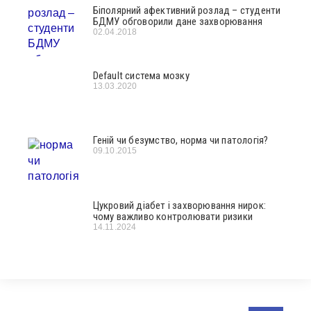
Біполярний афективний розлад – студенти
БДМУ обговорили дане захворювання
02.04.2018
Default система мозку
13.03.2020
Геній чи безумство, норма чи патологія?
09.10.2015
Цукровий діабет і захворювання нирок:
чому важливо контролювати ризики
14.11.2024