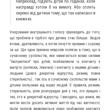
Наприклад, годують дітей по годинах, коли
насправді хотіли б на вимогу. Або сплять
окремо від дитини тому, що так написано в
книжках.
Ігнорування внутрішнього голосу призводить до того,
що проблем в турботі про дитину стає більше. Звідси
втома, дратівливість, а потім почуття провини і сорому
за це. Ще одна причина неврозів полягає в тому, що в
сучасному суспільстві, яке намагається всіма силами
“піклуватися” про дітей, позбавляючи їх контакту з
матір’ю (коляски, ліжечка) і контакту з іншими дітьми і
людьми (довга декретна відпустка, режим, повна
стерильність) , так ось в сучасному суспільстві мами з
дітьми ізольовані від інших людей. Є правила, режим,
стерильність, різні розпорядки дня у тих, хто працює і
тих, хто в декретній відпустці. І виходить, що жінки, які
могли вести досить активне життя під час вагітності,
після пологів виявляються різко позбавлені контакту