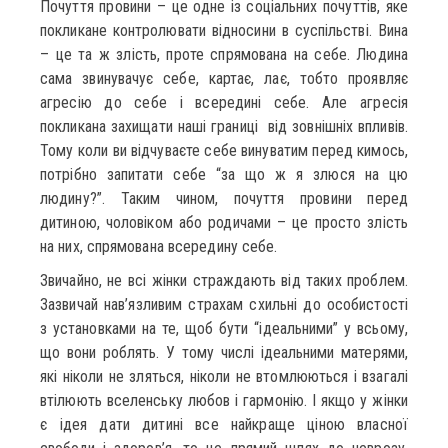
Почуття провини – це одне із соціальних почуттів, яке
покликане контролювати відносини в суспільстві. Вина
– це та ж злість, проте спрямована на себе. Людина
сама звинувачує себе, картає, лає, тобто проявляє
агресію до себе і всередині себе. Але агресія
покликана захищати наші границі від зовнішніх впливів.
Тому коли ви відчуваєте себе винуватим перед кимось,
потрібно запитати себе “за що ж я злюся на цю
людину?”. Таким чином, почуття провини перед
дитиною, чоловіком або родичами – це просто злість
на них, спрямована всередину себе.
Звичайно, не всі жінки страждають від таких проблем.
Зазвичай нав’язливим страхам схильні до особистості
з установками на те, щоб бути “ідеальними” у всьому,
що вони роблять. У тому числі ідеальними матерями,
які ніколи не зляться, ніколи не втомлюються і взагалі
втілюють вселенську любов і гармонію. І якщо у жінки
є ідея дати дитині все найкраще ціною власної