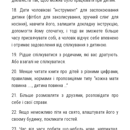
діяльність так, щоб можна було працювати при дитині.
18. Дати чоловікові “інструмент” для заспокоювання
дитини (фітбол для заколисування, зручний слінг для
носіння), навчити його, залишити докладну інструкцію,
допомогти йому спочатку, і тоді ви зможете більше
часу присвячувати собі, а чоловік відчує себе впевнено
і отримає задоволення від спілкування з дитиною.
19. Рідше спілкуватися з родичами, які вас дратують.
Або взагалі не спілкуватися.
20. Менше читати книги про дітей з різними цифрами,
правилами, нормами і пропозиціями типу “кожна мати
повинна ….., дитина повинна …”
21. Більше розмовляти з друзями, розповідати про
себе і свої справи.
22. Якщо неможливо піти на свято, влаштувати його у
своєму будинку, покликати гостей.
23. Час від часу робити що-небудь нове, наприклад,