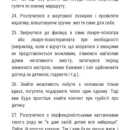
гуляти по новому маршруту.
24. Розлучитися з жертовної позицією і проявляти
ініціативу, влаштовуючи зручне життя саме для себе.
25. Звернутися до фахівця, а саме лікаря–псіхіатра
або лікаря-психотерапевта при необхідності
(наприклад, коли є відчуття, що впоратися з емоціями
не представляється можливим, з’явилися нав’язливі
думки негативного змісту, затягнувся період
зниженого настрою, немає бажання і сил здійснювати
догляд за дитиною, годувати і т.д.).
26. Знайти можливість побути з чоловіком тільки
вдвох, погуляти, подарувати тепло один одному. Тоді
вам буде простіше знайти контакт при турботі про
дитину.
27. Розлучитися з перфекціоністськими настановами
такого роду як “я дам своїй дитині все найкраще”.
Дайте їй просто хороше. Так і вам буде легше жити, і