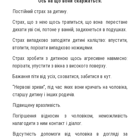
Ось на що вони скаржаться:
Постійний страх за дитину.
Страх, що з нею щось трапиться, що вона перестане
дихати уві сні, потоне у ванній, задихнеться в подушках.
Страх випадково заподіяти дитині каліцтво: впустити,
втопити, порізати випадково ножицями.
Страх зробити з дитиною щось агресивне навмисно:
порізати, упустити з вікна з високого поверху.
Бажання піти від усіх, сховатися, забитися в кут.
“Нервові зриви”, під час яких вони кричать на чоловіка,
старшу дитину і інших родичів.
Підвищену вразливість.
Погіршення відносин з чоловіком, неможливість
налагодити з ним контакт і діалог.
Відсутність допомоги від чоловіка в догляді за