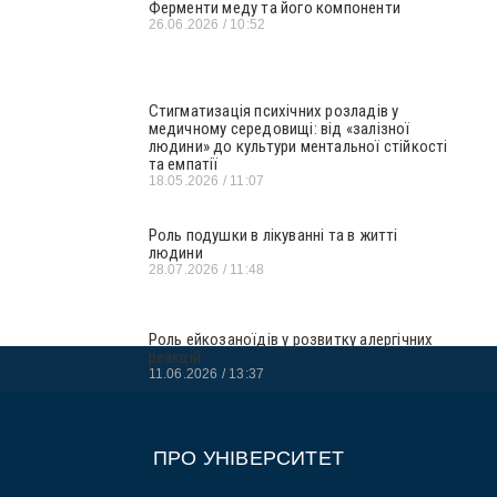
Ферменти меду та його компоненти
26.06.2026
10:52
Стигматизація психічних розладів у
медичному середовищі: від «залізної
людини» до культури ментальної стійкості
та емпатії
18.05.2026
11:07
Роль подушки в лікуванні та в житті
людини
28.07.2026
11:48
Роль ейкозаноїдів у розвитку алергічних
реакцій
11.06.2026
13:37
ПРО УНІВЕРСИТЕТ