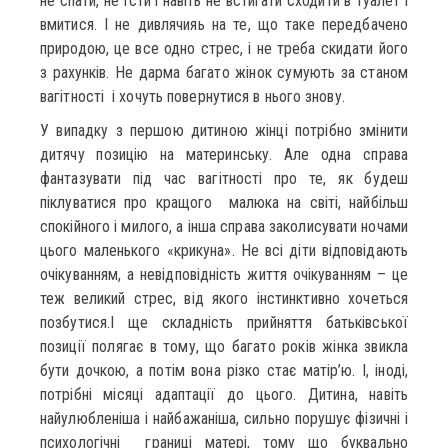
не спати, не їсти і навіть не встигати сходити в туалет і
вмитися. І не дивлячияь на те, що таке передбачено
природою, це все одно стрес, і не треба скидати його
з рахунків. Не дарма багато жінок сумують за станом
вагітності і хочуть повернутися в нього знову.
У випадку з першою дитиною жінці потрібно змінити
дитячу позицію на материнську. Але одна справа
фантазувати під час вагітності про те, як будеш
піклуватися про кращого малюка на світі, найбільш
спокійного і милого, а інша справа заколисувати ночами
цього маленького «крикуна». Не всі діти відповідають
очікуванням, а невідповідність життя очікуванням – це
теж великий стрес, від якого інстинктивно хочеться
позбутися.І ще складність прийняття батьківської
позиції полягає в тому, що багато років жінка звикла
бути дочкою, а потім вона різко стає матір’ю. І, іноді,
потрібні місяці адаптації до цього. Дитина, навіть
найулюбленіша і найбажаніша, сильно порушує фізичні і
психологічні границі матері, тому що буквально