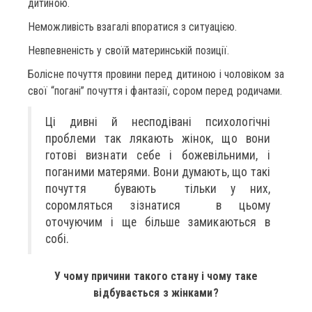
дитиною.
Неможливість взагалі впоратися з ситуацією.
Невпевненість у своїй материнській позиції.
Болісне почуття провини перед дитиною і чоловіком за
свої “погані” почуття і фантазії, сором перед родичами.
Ці дивні й несподівані психологічні
проблеми так лякають жінок, що вони
готові визнати себе і божевільними, і
поганими матерями. Вони думають, що такі
почуття бувають тільки у них,
соромляться зізнатися в цьому
оточуючим і ще більше замикаються в
собі.
У чому причини такого стану і чому таке
відбувається з жінками?