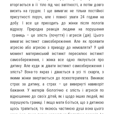
вторгається в її тіло під час вагітності, а потім довго
висить на грудях. І ще вимагає не тільки постійної
присутності поруч, але і повної уваги 24 години на
добу. І все це приходить до жінки після пологів
відразу. Природна реакція людини на порушення
границь – це злість (почуття) і агресія (дія). Цього
вимагає інстинкт самозбереження. Але як проявити
агресію або агресію з приводу до немовляти? У цей
момент материнський інстинкт пересилює інстинкт
самозбереження, і жінка все одно піклується про
дитину. Але куди ж дівати інстинкт самозбереження і
злість? Вона-то якраз і дівається в усі ті скарги, з
якими жінки звертаються до психотерапевта. Виникає
страх за дитину, а страх – це вивернуті навиворіт
бажання. У матерів біологічно є злість і агресія по
відношенню до своїх дітей, як і щодо інших людей, які
порушують границі. І якщо мати боїться, що з дитиною
щось трапиться, то якоюсь частиною душі вона цього