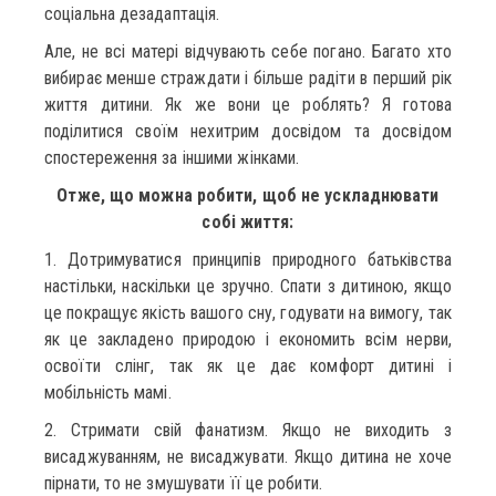
соціальна дезадаптація.
Але, не всі матері відчувають себе погано. Багато хто
вибирає менше страждати і більше радіти в перший рік
життя дитини. Як же вони це роблять? Я готова
поділитися своїм нехитрим досвідом та досвідом
спостереження за іншими жінками.
Отже, що можна робити, щоб не ускладнювати
собі життя:
1. Дотримуватися принципів природного батьківства
настільки, наскільки це зручно. Спати з дитиною, якщо
це покращує якість вашого сну, годувати на вимогу, так
як це закладено природою і економить всім нерви,
освоїти слінг, так як це дає комфорт дитині і
мобільність мамі.
2. Стримати свій фанатизм. Якщо не виходить з
висаджуванням, не висаджувати. Якщо дитина не хоче
пірнати, то не змушувати її це робити.