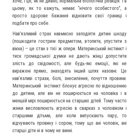
хоче, і це, як не дивно, нормальна біологічна реакція. І в
цьому, як то кажуть, немає “нічого особистого”, а
просто здорове бажання відновити свої границі і
подбати про себе.
Нав’язливий страх навмисно заподіяти дитині шкоду
(пошкодити гострим предметом, втопити, упустити з
вікна) – це стан з тієї ж опери. Материнський інстинкт і
тиск громадської думки не дають жінці допустити
злість до свідомості, але будь-які емоції, які не
виражені прямо, знаходять інший шлях назовні. Це
нав’язливі страхи, болі, знесилення, почуття провини.
Материнський інстинкт блокує агресію по відношенню
до дитини, але він не поширюється на чоловіка і в
меншій мірі поширюється на старших дітей. Тому часто
жінки висловлюють агресію в сварках з чоловіком і
старшими дітьми, але коли випускають пару, то
відчувають провину і сором, тому що ані чоловік, ані
старші діти ні в чому не винні.