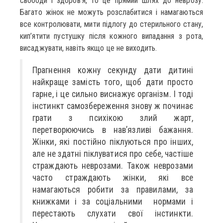
свободи і здоров’я, то це прямий шлях до неврозу.
Багато жінок не можуть розслабитися і намагаються
все контролювати, мити підлогу до стерильного стану,
кип’ятити пустушку після кожного випадання з рота,
висаджувати, навіть якщо це не виходить.
Прагнення кожну секунду дати дитині
найкраще замість того, щоб дати просто
гарне, і це сильно виснажує організм. І тоді
інстинкт самозбереження знову ж починає
грати з психікою злий жарт,
перетворюючись в нав’язливі бажання.
Жінки, які постійно піклуються про інших,
але не здатні піклуватися про себе, частіше
страждають неврозами. Також неврозами
часто страждають жінки, які все
намагаються робити за правилами, за
книжками і за соціальними нормами і
перестають слухати свої інстинкти.