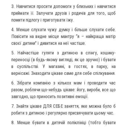
3. Навчитися просити допомоги у близьких і навчитися
приймати її. Залучати друзів і родичів для того, щоб
помити підлогу і приготувати їжу.
4. Менше слухати чужу думку і більше слухати себе.
Повісити на видне місце мантру “я – найкраща матір
своєї дитини” і дивитися на неї частіше.
5. Найчастіше гуляти з дитиною в слінгу, кошику-
переносці (в будь-якому вигляді, як це зручно) і бувати
в суспільстві. У магазині, в гостях, в парку, на
вернісажі. Знаходити цікаве саме для себе спілкування.
6. Зібрати компанію з кількох мам і проводити час
разом, роблячи що-небудь цікаве: йогу, вироби, все що
завгодно, що приносить позитивні емоції.
7. Знайти цікаве ДЛЯ СЕБЕ заняття, яке можна було б
робити з дитиною і регулярно присвячувати цьому час.
8. Менше бувати в дитячій поліклініці (тобто бувати