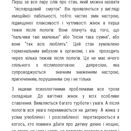
Перш за все пару слів про стан, який можна назвати
“післяродовий смуток”. Він проявляється у вигляді
емоційної лабільності, тобто частих змін настрою,
підвищеної плаксивості і чутливості жінок в перші
тижні після пологів. Вони плачуть від того, що
“пальчики такі маленькі” або “пісня така сумна”, або
вони “так всіх люблять”. Цей стан зумовлено
гормональним вибухом в організмі, і він проходить
через кілька тижнів після пологів. Це не має нічого
спільного з післяпологовою депресією, яка
супроводжується значним зниженням настрою,
пригніченням, порушенням сну і не тільки.
З іншими психологічними проблемами все трохи
складніше. До вагітних жінок у всіх особливе
ставлення. Виявляється багато турботи і уваги. А після
пологів вся увага перемикається на дитину. А жінка з
усіма улюбленої і розслабленої перетворюється в
когось, хто повинен дбати про дитину денно і нощно,