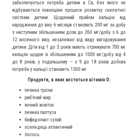
забезпечується потреба дитини в Ca, без якого не
відбуваються повноцінні процеси розвитку скелетної
системи дитини. Щоденний прийом кальцію від
народження до віку 6 місяців становить 200 мг за добу
з наступним збільшенням дози до 260 мг/добу з 6 до
12 місячного віку, незалежно від виду вигодовування
дитини. Діти від 1 до 3 років мають отримувати 700 мг
кальцію щодня зі збільшенням до 1000 мг/добу від 4
до 8 років, у подальшому – з 9 до 18 років добова
потреба у кальції становить 1300 мг.
Продукти, в яких міститься вітамін D:
печінка тріски
риб’ячий жир
яєчний жовток
печінка палтуса
бифидолакт сухий
оселедець атлантичний
лосось