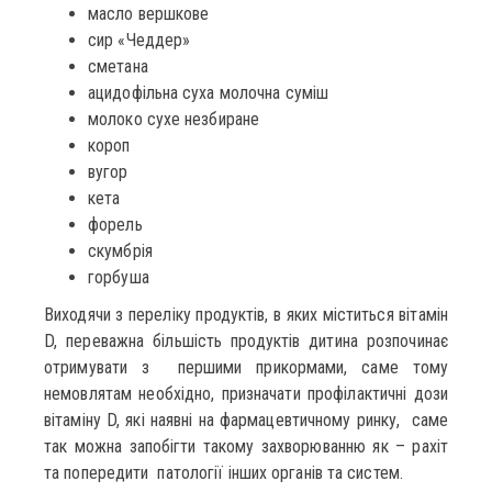
масло вершкове
сир «Чеддер»
сметана
ацидофільна суха молочна суміш
молоко сухе незбиране
короп
вугор
кета
форель
скумбрія
горбуша
Виходячи з переліку продуктів, в яких міститься вітамін
D, переважна більшість продуктів дитина розпочинає
отримувати з першими прикормами, саме тому
немовлятам необхідно, призначати профілактичні дози
вітаміну D, які наявні на фармацевтичному ринку, саме
так можна запобігти такому захворюванню як – рахіт
та попередити патології інших органів та систем.