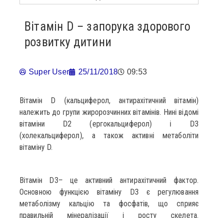
Вітамін D – запорука здорового
розвитку дитини
Super User
25/11/2018
09:53
Вітамін D (кальциферол, антирахітичний вітамін)
належить до групи жиророзчинних вітамінів. Нині відомі
вітаміни D2 (ергокальциферол) і D3
(холекальциферол), а також активні метаболіти
вітаміну D.
Вітамін D3– це активний антирахітичний фактор.
Основною функцією вітаміну D3 є регулювання
метаболізму кальцію та фосфатів, що сприяє
правильній мінералізації і росту скелета.