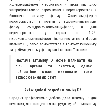
Холекальциферол утворюється у шкірі під дією
ультрафіолетового опромінення і перетворюється в
біологічно активну форму. Холекальциферол
перетворюється в печінці в гідроксильноактивну
форму 25-гідроксихолекальциферол, а далі
перетворюється у нирках на 1,25-
гідроксихолекальциферол. Біологічно активна форма
вітаміну D3, легко всмоктується в тонкому кишечнику
та приймає участь у формуванні кісткової тканини.
Нестача вітаміну D може впливати на
різні органи та системи, однак
найчастіше може викликати таке
захворювання як рахіт.
Які ж добові потреби вітаміну D?
Середня профілактична добова доза вітаміну D для
немовлят, які знаходяться на грудному або змішаному