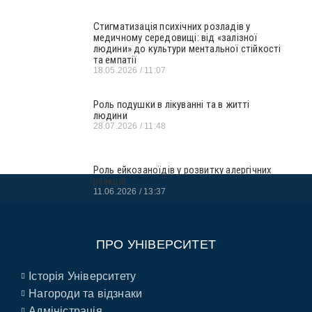
Стигматизація психічних розладів у
медичному середовищі: від «залізної
людини» до культури ментальної стійкості
та емпатії
18.05.2026
11:07
Роль подушки в лікуванні та в житті
людини
28.07.2026
11:48
Роль ейкозаноїдів у розвитку алергічних
реакцій
11.06.2026
13:37
ПРО УНІВЕРСИТЕТ
Історія Університету
Нагороди та відзнаки
Адміністрація