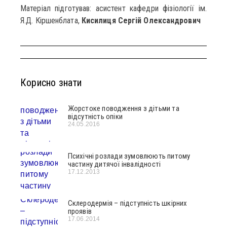
Матеріал підготував: асистент кафедри фізіології ім.
Я.Д. Кіршенблата,
Кисилиця Сергій Олександрович
Корисно знати
Жорстоке поводження з дітьми та
відсутність опіки
24.05.2016
Психічні розлади зумовлюють питому
частину дитячої інвалідності
17.12.2013
Склеродермія – підступність шкірних
проявів
17.06.2014