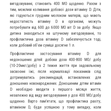
вигодовуванні, становить 400 МО щоденно. Разом з
тим, можливі коливання добової дози вітаміну D. Діти,
які годуються грудним молоком матерів, що мають
недостатність вітаміну D в організмі, можуть
потребувати від 600 до 6000 МО віт D за добу. Якщо
дитина знаходиться на штучному вигодовуванні, то
профілактична доза вітаміну D забезпечується тоді,
коли добовий об’єм суміші досягне 1 л.
Профілактичне застосування вітаміну D для
недоношених дітей: добова доза 400-800 МО/ добу
(10-20мкг/добу) з 2 тижня життя при задовільному
засвоєнні їжі; після нормалізації показників слід
дотримуватись рекомендацій, встановлених для
доношених новонароджених. Доношеним дітям вітамін
D необхідно вводити з першого місяця життя,
незалежно від виду вигодовування у дозі 400 МО/добу
щоденно. Варто пам’ятати, що профілактика рахіту,
вітаміном D, буде успішною у тому випадку, коли