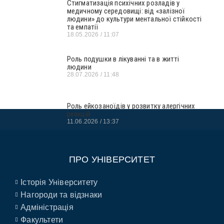
Стигматизація психічних розладів у
медичному середовищі: від «залізної
людини» до культури ментальної стійкості
та емпатії
18.05.2026
11:07
Роль подушки в лікуванні та в житті
людини
28.07.2026
11:48
Роль ейкозаноїдів у розвитку алергічних
реакцій
11.06.2026
13:37
ПРО УНІВЕРСИТЕТ
Історія Університету
Нагороди та відзнаки
Адміністрація
Факультети