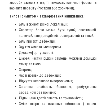
хвороби залежать від її тяжкості, клінічної форми та
варіанта перебігу (гострий або хронічний).
Типові симптоми захворювання кишківника:
Біль в животі різної локалізації;
Характер болю може бути тупий, спастичний,
колючий, нападоподібний, розпираючий та інший;
Біль при акті дефекації;
Здуття живота, метеоризм;
Дискомфорт у животі;
Діарея, частий рідкий стілець, можливі домішки
слизу та гною;
Закрепи;
Часті позиви до дефекації;
Відчуття неповного випорожнення;
Загальна слабкість, безсоння, пробудження
серед ночі без причини;
Підвищена дратівливість та тривожність;
Зміни шкіри та слизових оболонок ( висип,