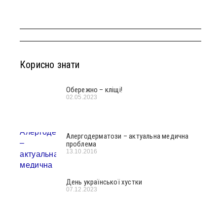
Корисно знати
Обережно – кліщі!
02.05.2023
Алергодерматози – актуальна медична
проблема
13.10.2016
День української хустки
07.12.2023