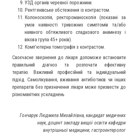
УЗД органів черевної порожнини.
Рентгенівське обстеження із контрастом.
Колоноскопія, ректороманоскопія (показані за
умов наявності тривожних симптомів та/або
наявного обтяжливого спадкового анамнезу і
вікова група 45+ років).
Комп’ютерна томографія з контрастом.
Своєчасне звернення до лікаря допоможе встановити
правильний діагноз та розпочати ефективну
терапію. Важливий професійний та індивідуальний
підхід. Самолікування, вживання антибіотиків чи інших
препаратів без призначення лікаря може призвести до
різноманітних ускладнень
Гончарук Людмила Михайлівна, кандидат медичних
наук, доцент закладу вищої освіти кафедри
внутрішньої медицини, гастроентеролог