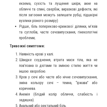
екзема, сухість та лущення шкіри, акне на
обличчі та спині, свербіж, виразкові дефекти, які
після загоєння можуть залишати рубці, підшкірні
вузлики різного розміру)
Рідше, біль попереково-крижової ділянки, м’язів
та суглобів, часте сечовипускання, гінекологічні
проблеми;
Тривожні симптоми:
Наявність крові у калі.
Швидке схуднення, втрата маси тіла, яка не
пов’язана із дієтами та зміною стилю життя чи
іншою хворобою.
Кров у сечі або часте або нічне сечовипускання,
зміна кольору сечі – темна, “іржава” або
коричнева.
Анемія (блідий колір обличчя, слабкість і
задишка).
Анальний або ректальний біль.