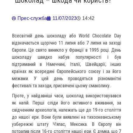
Шоколад – шкода чи користь?
Прес-служба
11/07/2023
14:42
Всесвітній день шоколаду або World Chocolate Day
відзначається щорічно 11 липня або 7 липня на заході
Європи. Це свято виникло у Франції в 1995 році. День
шоколаду швидко набув популярності і був
підтриманий в Німеччині, Італії, Швейцарії, інших
країнах як всередині Європейського союзу і за його
межами. У цей день проводяться різноманітні
фестивалі та заходи, присвячені цьому смаколику.
Проте, у найдавніші часи, шоколад використовувався
як напій. Перші сліди його активного вживання, за
свідченням археологів, належать ще до 19-го століття
до нашої ери. Вони були виявлені на тихоокеанському
узбережжі штату Ч’япас, Мексика. В Європу він
потрапив після 16-го століття нашої ери. Є думка, що 7