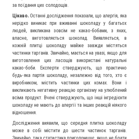
за поїдання цих солодощів.
Цікаво.
Останні дослідження показали, що алергія, яка
нерідко виникає при вживанні шоколаду у багатьох
людей, викликана зовсім не какао-бобами, з яких,
власне, виготовляється шоколад. Виявляється, в
кожній плитці шоколаду майже завжди містяться
частинки тарганів. Звичайно, мається на увазі, якщо для
виготовлення цих ласощів використані натуральні
какао-боби. Експерти стверджують, що практично
будь-яка партія шоколаду, незалежно від того, хто є
виробником, містить частинки цих комах. Вони і
викликають негативну реакцію організму на улюблений
всіма продукт. Вчені стверджують, що інші інгредієнти
шоколаду не мають до алергії та інших реакцій ніякого
відношення.
Дослідження виявили, що середня плитка шоколаду
може в собі містити до шести частинок тарганів.
Звичайно, така статистика приголомшує, якщо не брати