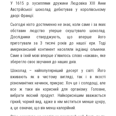
У 1615 р. зусиллями дружини Людовіка XIII Анни
Австрійської шоколад дебютував у королівському
дворі Франції.
Сьогодні ніхто достеменно не знає, коли саме і за яких
обставин людство уперше скуштувало шоколад.
Дослідники стверджують, що вперше його
приготували за 3 тисячі років до нашої ери. Тоді
американський континент населяли індіанці ольмеки.
Саме в їхній мові вперше з’явилось слово «какава», яке
зберегло своє звучання до наших днів.
Шоколад – найпопулярніший десерт у світі. Його
вживають як в чистому вигляді, так і в якості
різноманітних начинок, прикрас. Хоч це і солодощі, але
все ж таки він корисний для організму. Головне,
вибрати якісний продукт. Найкориснішим вважається
гіркий, чорний вид, адже в нім міститься менше цукру,
а, це означає, що він менш калорійний.