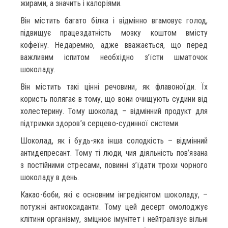
жирами, а значить і калоріями.
Він містить багато білка і відмінно вгамовує голод,
підвищує працездатність мозку коштом вмісту
кофеїну. Недаремно, адже вважається, що перед
важливим іспитом необхідно з’їсти шматочок
шоколаду.
Він містить такі цінні речовини, як флавоноїди. Їх
користь полягає в тому, що вони очищують судини від
холестерину. Тому шоколад – відмінний продукт для
підтримки здоров’я серцево-судинної системи.
Шоколад, як і будь-яка інша солодкість – відмінний
антидепресант. Тому ті люди, чия діяльність пов’язана
з постійними стресами, повинні з’їдати трохи чорного
шоколаду в день.
Какао-боби, які є основним інгредієнтом шоколаду, –
потужні антиоксиданти. Тому цей десерт омолоджує
клітини організму, зміцнює імунітет і нейтралізує вільні