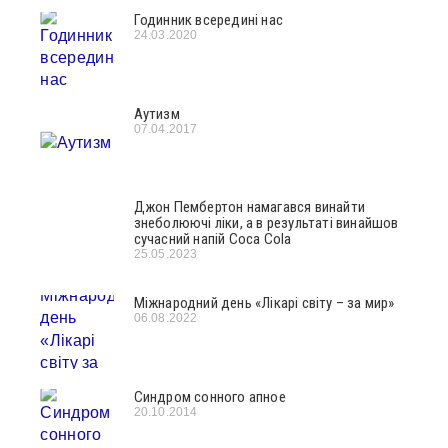
Годинник всередині нас
24.03.2020
Аутизм
07.04.2017
Джон Пембертон намагався винайти
знеболюючі ліки, а в результаті винайшов
сучасний напій Coca Cola
25.05.2023
Міжнародний день «Лікарі світу – за мир»
06.08.2022
Синдром сонного апное
20.10.2014