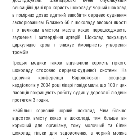
досліджували. Швейцарські вчені опублікували
сенсаційні дані про користь шоколаду: чорний шоколад
в помірних дозах здатний запобігти серцево-судинним
захворюванням. Близько 60 г шоколаду високої якості
і з великим вмістом масла какао перешкоджають
звуження і затвердіння артерій. Шоколад покращує
циркуляцію крові і знижує ймовірність утворення
тромбів.
Грецькі медики також відзначили користь гіркого
шоколаду стосовно серцево-судинної системи. На
щорічній конференції Європейської асоціації
кардіологів у 2004 році лікарі повідомили, що 100 г цих
ласощів покращують роботу судин у дорослої людини
протягом 3 годин.
Найбільш корисний чорний шоколад. Чим більше
відсоток вмісту какао в шоколаді, тим більше він
корисний для організму, тому молочний та білий
шоколад тільки для задоволення, а чорний можна