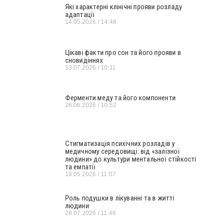
Які характерні клінічні прояви розладу
адаптації
14.05.2026
14:48
Цікаві факти про сон та його прояви в
сновидіннях
13.07.2026
10:11
Ферменти меду та його компоненти
26.06.2026
10:52
Стигматизація психічних розладів у
медичному середовищі: від «залізної
людини» до культури ментальної стійкості
та емпатії
18.05.2026
11:07
Роль подушки в лікуванні та в житті
людини
28.07.2026
11:48