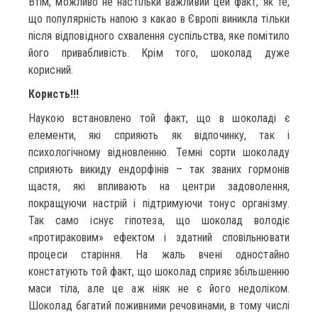
Втім, можливо не настільки важливий цей факт, як те,
що популярність напою з какао в Європі виникла тільки
після відповідного схвалення суспільства, яке помітило
його привабливість. Крім того, шоколад дуже
корисний.
Користь!!!
Наукою встановлено той факт, що в шоколаді є
елементи, які сприяють як відпочинку, так і
психологічному відновленню. Темні сорти шоколаду
сприяють викиду ендорфінів – так званих гормонів
щастя, які впливають на центри задоволення,
покращуючи настрій і підтримуючи тонус організму.
Так само існує гіпотеза, що шоколад володіє
«протираковим» ефектом і здатний сповільнювати
процеси старіння. На жаль вчені одностайно
констатують той факт, що шоколад сприяє збільшенню
маси тіла, але це аж ніяк не є його недоліком.
Шоколад багатий поживними речовинами, в тому числі