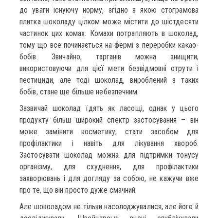
до уваги існуючу норму, згідно з якою стограмова
плитка шоколаду цілком може містити до шістдесяти
частинок цих комах. Комахи потрапляють в шоколад,
тому що все починається на фермі з переробки какао-
бобів. Звичайно, тарганів можна знищити,
використовуючи для цієї мети безвідмовні отрути і
пестициди, але тоді шоколад, вироблений з таких
бобів, стане ще більше небезпечним.
Зазвичай шоколад їдять як ласощі, однак у цього
продукту більш широкий спектр застосування – він
може замінити косметику, стати засобом для
профілактики і навіть для лікування хвороб.
Застосувати шоколад можна для підтримки тонусу
організму, для схуднення, для профілактики
захворювань і для догляду за собою, не кажучи вже
про те, що він просто дуже смачний.
Але шоколадом не тільки насолоджувалися, але його й