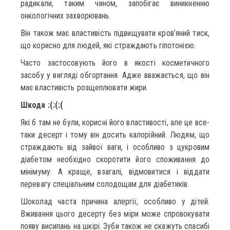
радикали, таким чином, запобігає виникненню
онкологічних захворювань.
Він також має властивість підвищувати кров’яний тиск,
що корисно для людей, які страждають гіпотонією.
Часто застосовують його в якості косметичного
засобу у вигляді обгортання. Адже вважається, що він
має властивість розщеплювати жири.
Шкода :(:(:(
Які б там не були, корисні його властивості, але це все-
таки десерт і тому він досить калорійний. Людям, що
страждають від зайвої ваги, і особливо з цукровим
діабетом необхідно скоротити його споживання до
мінімуму. А краще, взагалі, відмовитися і віддати
перевагу спеціальним солодощам для діабетиків.
Шоколад часта причина алергії, особливо у дітей.
Вживання цього десерту без міри може спровокувати
появу висипань на шкірі. Зуби також не скажуть спасибі