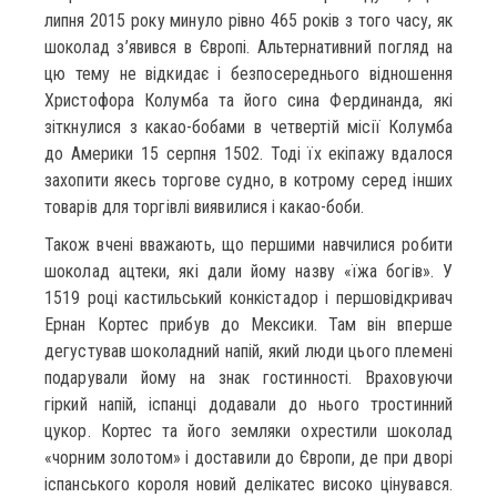
липня 2015 року минуло рівно 465 років з того часу, як
шоколад з’явився в Європі. Альтернативний погляд на
цю тему не відкидає і безпосереднього відношення
Христофора Колумба та його сина Фердинанда, які
зіткнулися з какао-бобами в четвертій місії Колумба
до Америки 15 серпня 1502. Тоді їх екіпажу вдалося
захопити якесь торгове судно, в котрому серед інших
товарів для торгівлі виявилися і какао-боби.
Також вчені вважають, що першими навчилися робити
шоколад ацтеки, які дали йому назву «їжа богів». У
1519 році кастильський конкістадор і першовідкривач
Ернан Кортес прибув до Мексики. Там він вперше
дегустував шоколадний напій, який люди цього племені
подарували йому на знак гостинності. Враховуючи
гіркий напій, іспанці додавали до нього тростинний
цукор. Кортес та його земляки охрестили шоколад
«чорним золотом» і доставили до Європи, де при дворі
іспанського короля новий делікатес високо цінувався.