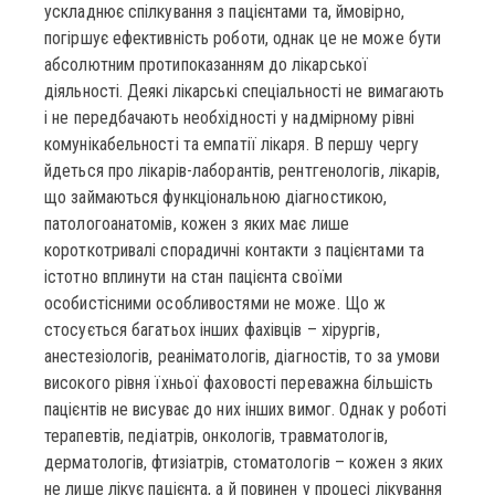
ускладнює спілкування з пацієнтами та, ймовірно,
погіршує ефективність роботи, однак це не може бути
абсолютним протипоказанням до лікарської
діяльності. Деякі лікарські спеціальності не вимагають
і не передбачають необхідності у надмірному рівні
комунікабельності та емпатії лікаря. В першу чергу
йдеться про лікарів-лаборантів, рентгенологів, лікарів,
що займаються функціональною діагностикою,
патологоанатомів, кожен з яких має лише
короткотривалі спорадичні контакти з пацієнтами та
істотно вплинути на стан пацієнта своїми
особистісними особливостями не може. Що ж
стосується багатьох інших фахівців – хірургів,
анестезіологів, реаніматологів, діагностів, то за умови
високого рівня їхньої фаховості переважна більшість
пацієнтів не висуває до них інших вимог. Однак у роботі
терапевтів, педіатрів, онкологів, травматологів,
дерматологів, фтизіатрів, стоматологів – кожен з яких
не лише лікує пацієнта, а й повинен у процесі лікування