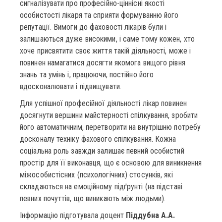
сигналізувати про професійно-ціннісні якості
особистості лікаря та сприяти формуванню його
репутації. Вимоги до фаховості лікарів були і
залишаються дуже високими, і саме тому кожен, хто
хоче присвятити своє життя такій діяльності, може і
повинен намагатися досягти якомога вищого рівня
знань та умінь і, працюючи, постійно його
вдосконалювати і підвищувати.
Для успішної професійної діяльності лікар повинен
досягнути вершини майстерності спілкування, зробити
його автоматичним, перетворити на внутрішню потребу
досконалу техніку фахового спілкування. Кожна
соціальна роль завжди залишає певний особистий
простір для її виконавця, що є основою для виникнення
міжособистісних (психологічних) стосунків, які
складаються на емоційному підґрунті (на підставі
певних почуттів, що виникають між людьми).
Інформацію підготувала доцент
Піддубна А.А.