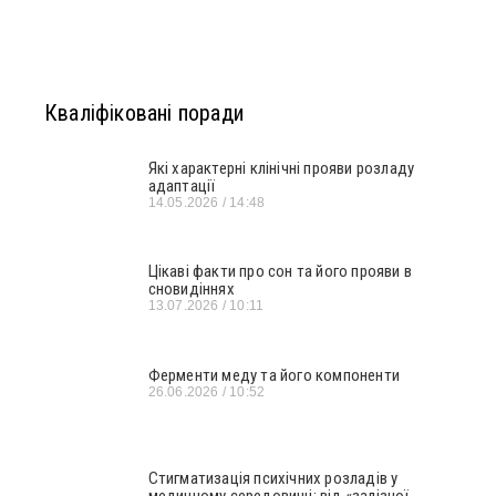
Кваліфіковані поради
Які характерні клінічні прояви розладу
адаптації
14.05.2026
14:48
Цікаві факти про сон та його прояви в
сновидіннях
13.07.2026
10:11
Ферменти меду та його компоненти
26.06.2026
10:52
Стигматизація психічних розладів у