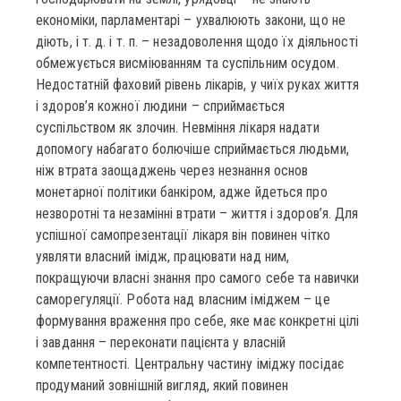
економіки, парламентарі – ухвалюють закони, що не
діють, і т. д. і т. п. – незадоволення щодо їх діяльності
обмежується висміюванням та суспільним осудом.
Недостатній фаховий рівень лікарів, у чиїх руках життя
і здоров’я кожної людини – сприймається
суспільством як злочин. Невміння лікаря надати
допомогу набагато болючіше сприймається людьми,
ніж втрата заощаджень через незнання основ
монетарної політики банкіром, адже йдеться про
незворотні та незамінні втрати – життя і здоров’я. Для
успішної самопрезентації лікаря він повинен чітко
уявляти власний імідж, працювати над ним,
покращуючи власні знання про самого себе та навички
саморегуляції. Робота над власним іміджем – це
формування враження про себе, яке має конкретні цілі
і завдання – переконати пацієнта у власній
компетентності. Центральну частину іміджу посідає
продуманий зовнішній вигляд, який повинен