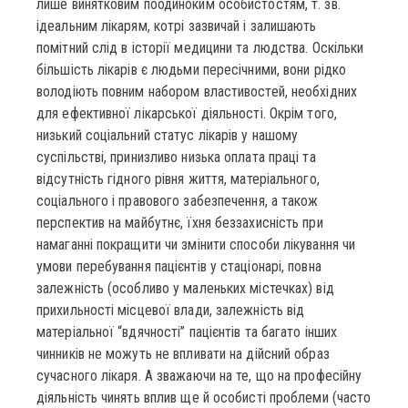
лише винятковим поодиноким особистостям, т. зв.
ідеальним лікарям, котрі зазвичай і залишають
помітний слід в історії медицини та людства. Оскільки
більшість лікарів є людьми пересічними, вони рідко
володіють повним набором властивостей, необхідних
для ефективної лікарської діяльності. Окрім того,
низький соціальний статус лікарів у нашому
суспільстві, принизливо низька оплата праці та
відсутність гідного рівня життя, матеріального,
соціального і правового забезпечення, а також
перспектив на майбутнє, їхня беззахисність при
намаганні покращити чи змінити способи лікування чи
умови перебування пацієнтів у стаціонарі, повна
залежність (особливо у маленьких містечках) від
прихильності місцевої влади, залежність від
матеріальної “вдячності” пацієнтів та багато інших
чинників не можуть не впливати на дійсний образ
сучасного лікаря. А зважаючи на те, що на професійну
діяльність чинять вплив ще й особисті проблеми (часто