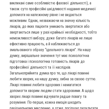
викликані саме особливістю фахової діяльності), а
також суто професійні шкідливості надання медичної
допомоги на належному рівне і не видається
можливим. Однак, незважаючи на значну кількість
лікарів, до яких пацієнти уникають звертатися або
звертаються лише у разі крайньої необхідності, тобто
неможливості вибору, дуже багато лікарів не лише
ефективно працюють, а й наближаються до
змальованого образу “ідеального лікаря”. На нашу
думку, вирішальне значення тут має психологічна
підготовка і психологічна готовність лікарів до
професійної діяльності та її наслідків.
Загальноприйнята думка про те, що лікарі повинні
любити хворих, на нашу думку, хибна за своєю суттю.
Лікарі повинні любити здорових і намагатися
допомогти хворим людям стати здоровими. А щодо
хворих лікарі повинні відчувати радше повагу та
розуміння. По-перше, кожна емоція шкодить
раціональному мисленню, а отже, погіршує результати