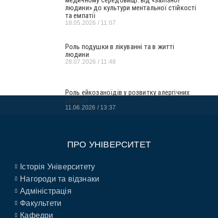
медичному середовищі: від «залізної
людини» до культури ментальної стійкості
та емпатії
18.05.2026
11:07
Роль подушки в лікуванні та в житті
людини
28.07.2026
11:48
Роль ейкозаноїдів у розвитку алергічних
реакцій
11.06.2026
13:37
ПРО УНІВЕРСИТЕТ
Історія Університету
Нагороди та відзнаки
Адміністрація
Факультети
Кафедри