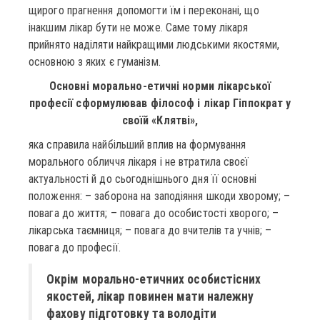
щирого прагнення допомогти їм і переконані, що
інакшим лікар бути не може. Саме тому лікаря
прийнято наділяти найкращими людськими якостями,
основною з яких є гуманізм.
Основні морально-етичні норми лікарської
професії сформулював філософ і лікар Гіппократ у
своїй «Клятві»,
яка справила найбільший вплив на формування
морального обличчя лікаря і не втратила своєї
актуальності й до сьогоднішнього дня її основні
положення: – заборона на заподіяння шкоди хворому; –
повага до життя; – повага до особистості хворого; –
лікарська таємниця; – повага до вчителів та учнів; –
повага до професії.
Окрім морально-етичних особистісних
якостей, лікар повинен мати належну
фахову підготовку та володіти