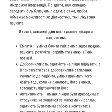
лікарської інтервенції. По-друге, нам складно
заподіяти біль близьким людям, а отже, любов
обмежує можливості як діагностики, так і лікування
пацієнта.
Якості, важливі для спілкування лікаря з
пацієнтом:
Емпатія – уміння бачити світ очима іншої людини,
пацієнта, розуміти і сприймати вчинки з їхніх
позицій.
Доброзичливість, здатність не лише відчувати, а
й показувати своє доброзичливе ставлення,
симпатію до пацієнта, уміння приймати його
навіть тоді, коли не схвалюєш його вчинків,
готовність підтримувати його.
Автентичність – вміння лікаря бути природним у
стосунках, не ховатися за масками чи ролями,
здатність бути самим собою в контактах з