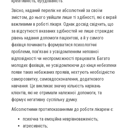
креативність; ерудованість.
Звісно, наданий перелік не абсолютний за своїм
змістом, до нього увійшли лише ті здібності, які є вкрай
важливими в роботі лікаря. Однак досвід свідчить, що
за відсутності вказаних здібностей не лише страждає
рівень надання допомоги пацієнтові, а й у самого
фахівця починають формуватися психологічні
проблеми, пов’язані з усвідомленням неповної
відповідності чи неспроможності працювати. Багато
молодих фахівців, не усвідомлюючи до кінця небезпеки
появи таких небажаних проявів, нехтують необхідністю
саморозвитку, самовдосконалення, додаткового
навчання. Це викликає значну кількість нарікань
клієнтів, які не отримали належної допомоги, та
формує негативну суспільну думку.
Абсолютними протипоказаннями до роботи лікарем є:
психічна та емоційна неврівноваженість;
агресивність;