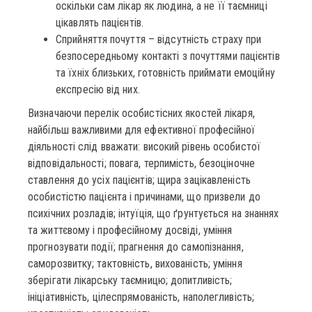
оскільки сам лікар як людина, а не її таємниці
цікавлять пацієнтів.
Сприйняття почуття – відсутність страху при
безпосередньому контакті з почуттями пацієнтів
та їхніх близьких, готовність приймати емоційну
експресію від них.
Визначаючи перелік особистісних якостей лікаря,
найбільш важливими для ефективної професійної
діяльності слід вважати: високий рівень особистої
відповідальності; повага, терпимість, безоціночне
ставлення до усіх пацієнтів; щира зацікавленість
особистістю пацієнта і причинами, що призвели до
психічних розладів; інтуїція, що ґрунтується на знаннях
та життєвому і професійному досвіді, уміння
прогнозувати події; прагнення до самопізнання,
саморозвитку; тактовність, вихованість; уміння
зберігати лікарську таємницю; допитливість;
ініціативність, цілеспрямованість, наполегливість;