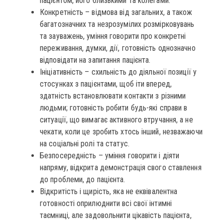
пацієнтом, його близькими та колегами.
Конкретність – відмова від загальних, а також
багатозначних та незрозумілих розмірковувань
та зауважень, уміння говорити про конкретні
переживання, думки, дії, готовність однозначно
відповідати на запитання пацієнта.
Ініціативність – схильність до діяльної позиції у
стосунках з пацієнтами, щоб іти вперед,
здатність встановлювати контакти з різними
людьми; готовність робити будь-які справи в
ситуації, що вимагає активного втручання, а не
чекати, коли це зробить хтось інший, незважаючи
на соціальні ролі та статус.
Безпосередність – уміння говорити і діяти
напряму, відкрита демонстрація свого ставлення
до проблеми, до пацієнта.
Відкритість і щирість, яка не еквівалентна
готовності оприлюднити всі свої інтимні
таємниці, але задовольнити цікавість пацієнта,