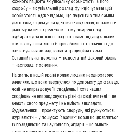
кожного пацієнта як унікальну особистість, а його
хворобу – як унікальний розлад функціонування цієї
особистості. Адже відомо, що пацієнти з тим самим
діагнозом, отримуючи ідентичне лікування, цілком по-
різному на нього реагують. Тому лікареві слід
підбирати для кожного пацієнта саме індивідуальний
стиль лікування, якою б привабливою та звичною до
застосування не видавалася традиційна схема.
Останній пункт переліку – недостатній фаховий рівень
– насправді є основним.
На жаль, в нашій країні кожна людина неодноразово
виявляла, що вона звернулася по допомогу до фахівця,
який не виправдовує її сподівань. І хоча наших
сподівань не виправдовують різні фахівці: вчителі – не
знають свого предмету і не вміють викладати,
будівельники – проектують споруди, які руйнуються;
журналісти – у пошуках “гарячих” новин не цікавляться
їх правдивістю та науковістю, аграрії – не вміють
господарювати на землі, урядовці – не знають