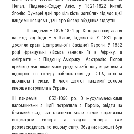
Непал, Південно-Східну Азію, у 1821-1822 Китай,
Японію. Сумарні дані про кількість загиблих під час цієї
пандемії невідомі. Дані про біовар збудника відсутні.
II пандемія – 1826-1851 рр. Холера поширилася
на схід від Індії – у Китай, Індокитай. У 1831 році
досягла країн Центральної і Західної Європи. У 1832
році французькі війська занесли її в Африку, а
емігранти – в Південну Америку і Австралію. Попри
прийняту американським урядом заборону кораблям з
підозрою на холеру наближатися до США, холера
проникла і сюди. В часи другої пандемії холера
вперше потрапила в Україну.
III пандемія – 1852-1860 рр. З мусульманськими
паломниками з Індії потрапила в Персію, звідти на
близький схід, чиї священні міста стали справжнім
епіцентром холери, а звідти холера уже
розповсюдилась по всьому світу. Збудник нарешті був