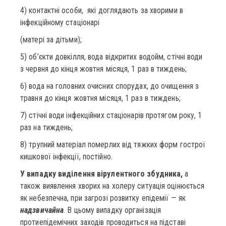
4) контактні особи, які доглядають за хворими в
інфекційному стаціонарі
(матері за дітьми);
5) об’єкти довкілля, вода відкритих водойм, стічні води
з червня до кінця жовтня місяця, 1 раз в тиждень;
6) вода на головних очисних спорудах, до очищення з
травня до кінця жовтня місяця, 1 раз в тиждень;
7) стічні води інфекційних стаціонарів протягом року, 1
раз на тиждень;
8) трупний матеріал померлих від тяжких форм гострої
кишкової інфекції, постійно.
У випадку виділення вірулентного збудника,
а
також виявлення хворих на холеру ситуація оцінюється
як небезпечна, при загрозі розвитку епідемії — як
надзвичайна
. В цьому випадку організація
протиепідемічних заходів проводиться на підставі