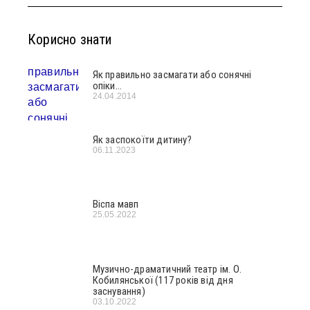
Корисно знати
Як правильно засмагати або сонячні
опіки…
24.04.2014
Як заспокоїти дитину?
06.11.2023
Віспа мавп
25.05.2022
Музично-драматичний театр ім. О.
Кобилянської (117 років від дня
заснування)
03.10.2022