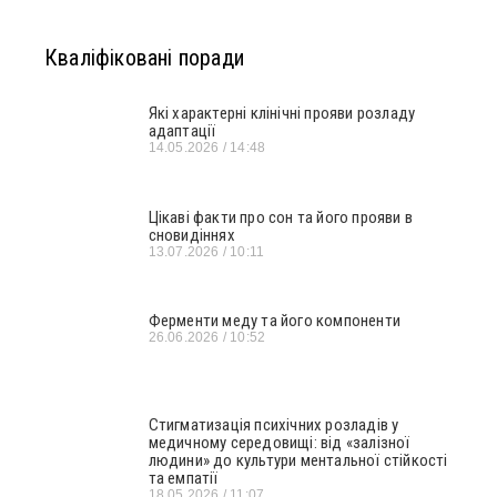
Кваліфіковані поради
Які характерні клінічні прояви розладу
адаптації
14.05.2026
14:48
Цікаві факти про сон та його прояви в
сновидіннях
13.07.2026
10:11
Ферменти меду та його компоненти
26.06.2026
10:52
Стигматизація психічних розладів у
медичному середовищі: від «залізної
людини» до культури ментальної стійкості
та емпатії
18.05.2026
11:07