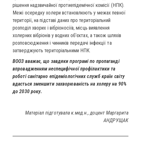
рішення надзвичайної протиепідемічної комісії (НПК).
Межі осередку холери встановлюють у межах певної
території, на підставі даних про територіальний
розподіл хворих і вібріоносіїв, місць виявлення
холерних вібріонів у водних об’єктах, а також шляхів
розповсюдження і чинників передачі інфекції та
затверджують територіальними НПК.
ВООЗ вважає, що завдяки програм
і по пропаганді
впровадженням неспецифічної профілактики та
роботі санітарно епідеміологічних служб країн світу
вдасться зменшити захворюваність на холеру на 90%
до 2030 року.
Матеріал підготувала к.мед.н., доцент Маргарита
АНДРУЩАК