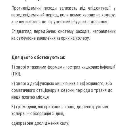
Протиепідемічні заходи залежать від епідситуації у
передепідемічний період, коли немає хворих на холеру,
але висівається не вірулентний збудник з довкілля.
Епіднагляд передбачає систему заходів, направлених
на своєчасне виявлення хворих на холеру.
Для цього обстежуються:
1) хворі з тяжкими формами гострих кишкових інфекцій
(ГКІ);
2) хворі з дисфункцією кишківника з інфекційного, або
соматичного стаціонару в сезонні періоди з травня до
кінця жовтня місяця;
3) громадяни, які приїхали з країн, де реєструється
холера, – обсервація 5 днів,
одноразове дослідження калу;