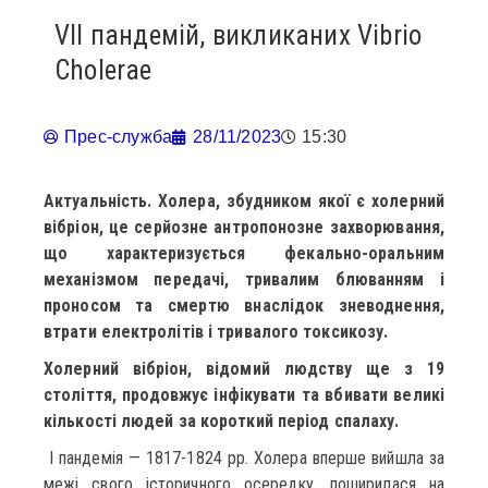
VII пандемій, викликаних Vibrio
Cholerae
Прес-служба
28/11/2023
15:30
Актуальність. Холера, збудником якої є холерний
вібріон, це серйозне
антропонозне захворювання,
що характеризується фекально-оральним
механізмом передачі, тривалим блюванням і
проносом та смертю внаслідок зневоднення,
втрати електролітів і тривалого токсикозу.
Холерний вібріон, відомий людству ще з 19
століття, продовжує
інфікувати та вбивати великі
кількості людей за короткий період спалаху.
І пандемія — 1817-1824 pp. Холера вперше вийшла за
межі свого історичного осередку, поширилася на