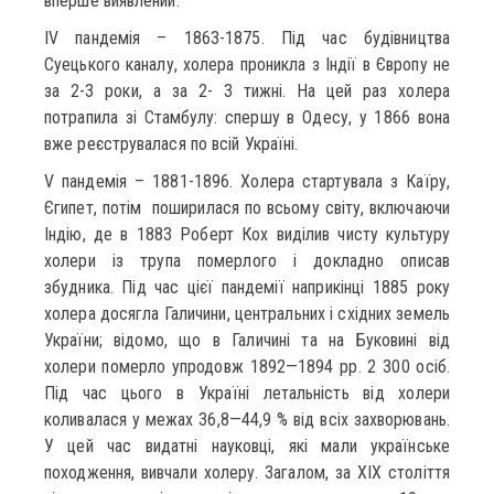
вперше виявлений.
IV пандемія – 1863-1875. Під час будівництва
Суецького каналу, холера проникла з Індії в Європу не
за 2-3 роки, а за 2- 3 тижні. На цей раз холера
потрапила зі Стамбулу: спершу в Одесу, у 1866 вона
вже реєструвалася по всій Україні.
V пандемія – 1881-1896. Холера стартувала з Каїру,
Єгипет, потім поширилася по всьому світу, включаючи
Індію, де в 1883 Роберт Кох виділив чисту культуру
холери із трупа померлого і докладно описав
збудника. Під час цієї пандемії наприкінці 1885 року
холера досягла Галичини, центральних і східних земель
України; відомо, що в Галичині та на Буковині від
холери померло упродовж 1892—1894 рр. 2 300 осіб.
Під час цього в Україні летальність від холери
коливалася у межах 36,8—44,9 % від всіх захворювань.
У цей час видатні науковці, які мали українське
походження, вивчали холеру. Загалом, за XIX століття