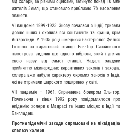
від холери, за різними оцінками, загинуло понад 10 млн
жителів Землі, що становило приблизно 7% населення
планети.
VI пандемія 1899-1923. Знову почалася з Індії, тривала
довше інших і охопила всі континенти та країни, крім
Антарктиди. У 1905 році німецький бактеріолог Фелікс
Готшліх на карантинній станції Ель-Тор Синайського
півострова, виділив ще одного вібріона, який і дістав
свою назву від самої станції. Надалі, завдяки
прийняттю міжнародних карантинних законів і заходів,
холера вже набула характеру окремих заносів з Індії,
які не отримали широкого поширення у світі.
VII пандемія – 1961. Спричинена біоваром Эль-тор.
Починаючи з кінця 1992 року повідомлялося про
епідемію холери в Мадрасі та інших місцях в Індії та
Бангладеш.
Протиепідемічні заходи спрямовані на ліквідацію
спалаху холери