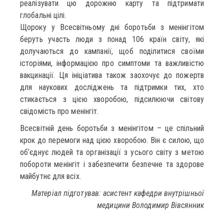
реалізувати цю дорожню карту та підтримати
глобальні цілі.
Щороку у Всесвітньому дні боротьби з менінгітом
беруть участь люди з понад 106 країн світу, які
долучаються до кампанії, щоб поділитися своїми
історіями, інформацією про симптоми та важливістю
вакцинації. Ця ініціатива також заохочує до пожертв
для наукових досліджень та підтримки тих, хто
стикається з цією хворобою, підсилюючи світову
свідомість про менінгіт.
Всесвітній день боротьби з менінгітом – це спільний
крок до перемоги над цією хворобою. Він є силою, що
об’єднує людей та організації з усього світу з метою
побороти менінгіт і забезпечити безпечне та здорове
майбутнє для всіх.
Матеріал підготував: асистент кафедри внутрішньої
медицини Володимир Вівсянник