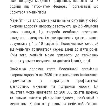
який об’єднує медичних працівників, пацієнтів та їх
родини, під патронатом Федерації організацій, що
борються з менінгітом.
Менінгіт – це глобальна надзвичайна ситуація у сфері
охорони здоров’я, щороку реєструють до 2,5 мільйонів
нових випадків. Ця хвороба особливо агресивна,
швидко прогресуюча і може призвести до летального
результату у 1 з 10 пацієнтів. Половина всіх смертей
від менінгіту трапляється серед дітей до п’яти років.
Крім того, менінгіт може призвести до серйозних
інтелектуальних порушень та довічної інвалідності.
Глобальна дорожня карта Всесвітньої організації
охорони здоров’я на 2030 рік є ключовою ініціативою,
спрямованою на покращення профілактики,
діагностики, лікування та підтримки хворих. Ця
ініціатива може врятувати до 200 000 життів щороку
та значно знизити рівень інвалідності, пов’язаний з
менінгітом. Країни світу взяли на себе зобов’язання