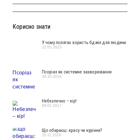
Корисно знати
У чому полягає користь бджіл для людини
22.05.2023
Псоріаз як системне захворювання
28.10.2016
Небезпечно – кір!
08.02.2017
Що обираєш: красу чи куріння?
25.11.2016