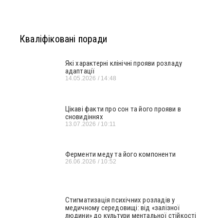
Кваліфіковані поради
Які характерні клінічні прояви розладу
адаптації
14.05.2026
14:48
Цікаві факти про сон та його прояви в
сновидіннях
13.07.2026
10:11
Ферменти меду та його компоненти
26.06.2026
10:52
Стигматизація психічних розладів у
медичному середовищі: від «залізної
людини» до культури ментальної стійкості