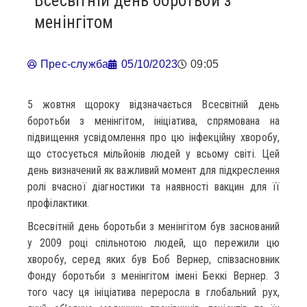
Всесвітній день боротьби з
менінгітом
Прес-служба
05/10/2023
09:05
5 жовтня щороку відзначається Всесвітній день
боротьби з менінгітом, ініціатива, спрямована на
підвищення усвідомлення про цю інфекційну хворобу,
що стосується мільйонів людей у всьому світі. Цей
день визначений як важливий момент для підкреслення
ролі вчасної діагностики та наявності вакцин для її
профілактики.
Всесвітній день боротьби з менінгітом був заснований
у 2009 році спільнотою людей, що пережили цю
хворобу, серед яких був Боб Вернер, співзасновник
Фонду боротьби з менінгітом імені Беккі Вернер. З
того часу ця ініціатива переросла в глобальний рух,