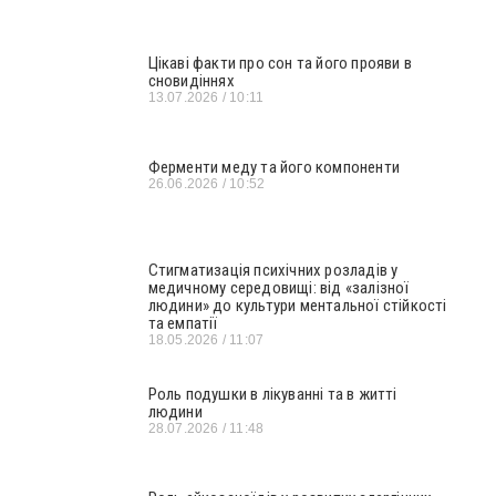
Цікаві факти про сон та його прояви в
сновидіннях
13.07.2026
10:11
Ферменти меду та його компоненти
26.06.2026
10:52
Стигматизація психічних розладів у
медичному середовищі: від «залізної
людини» до культури ментальної стійкості
та емпатії
18.05.2026
11:07
Роль подушки в лікуванні та в житті
людини
28.07.2026
11:48