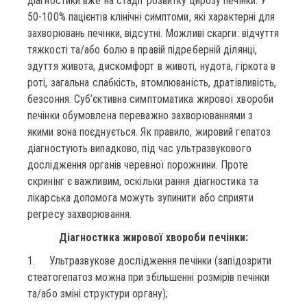
діагностики вже на стадії розвитку цирозу печінки. У
50-100% пацієнтів клінічні симптоми, які характерні для
захворювань печінки, відсутні. Можливі скарги: відчуття
тяжкості та/або болю в правій підреберній ділянці,
здуття живота, дискомфорт в животі, нудота, гіркота в
роті, загальна слабкість, втомлюваність, дратівливість,
безсоння. Суб’єктивна симптоматика жирової хвороби
печінки обумовлена переважно захворюваннями з
якими вона поєднується. Як правило, жировий гепатоз
діагностують випадково, під час ультразвукового
дослідження органів черевної порожнини. Проте
скринінг є важливим, оскільки рання діагностика та
лікарська допомога можуть зупинити або сприяти
регресу захворювання.
Діагностика жирової хвороби печінки:
1. Ультразвукове дослідження печінки (запідозрити
стеатогепатоз можна при збільшенні розмірів печінки
та/або зміні структури органу);