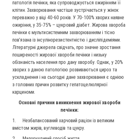
патологія печінки, яка супроводжується ожирінням її
клітин. Захворювання частіше зустрічається у жінок
переважно у віці 40-60 років. У 70-100% хворих наявне
ожиріння, у 35-75% – цукровий діабет. Жирова хвороба
печінки є мультисистемним захворюванням і тісно
пов’язана із інсулінорезистентністю і дисліпідеміями.
Літературні джерела свідчать, про значне зростання
поширеності жирової хвороби печінки і низьку
обізнаність населення про дану хворобу. Однак, у 20%
хворих з даною патологією розвиваються цироз та
ускладнення і на сьогодні дане захворювання є однією
з головних причин розвитку гепатоцелюлярної
карциноми.
Основні причини виникнення жирової хвороби
печінки:
1. Незбалансований харчовий раціон із великим
вмістом жирів, вуглеводів та цукру.
2. Малорухливий спосіб життя.