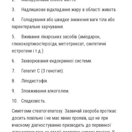
3. Надлишкове відкладання жиру в області живота.
4. Голодування або швидке зниження ваги тіла або
парентеральне харчування.
5. Вживання лікарських засобів (аміодарон,
глюкокортикостероїди, метотрексат, синтетичні
естрогени і т.д.)
6. Захворювання ендокринної системи.
7. Гепатит С (3 генотип).
8. Ліподистофія.
9. Зловживання алкоголем.
10. Спадковість.
Симптоми стеатогепатозу. Зазвичай хвороба протікає
досить повільно і не має явних проявів, що не при
вчасному діагностуванню призводить до первинної