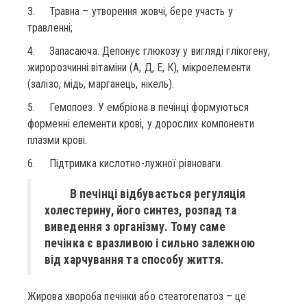
3. Травна – утворення жовчі, бере участь у
травленні;
4. Запасаюча. Депонує глюкозу у вигляді глікогену,
жиророзчинні вітаміни (А, Д, Е, К), мікроелементи
(залізо, мідь, марганець, нікель).
5. Гемопоез. У ембріона в печінці формуються
форменні елементи крові, у дорослих компоненти
плазми крові.
6. Підтримка кислотно-лужної рівноваги.
В печінці відбувається регуляція
холестерину, його синтез, розпад та
виведення з організму. Тому саме
печінка є вразливою і сильно залежною
від харчування та способу життя.
Жирова хвороба печінки або стеатогепатоз – це