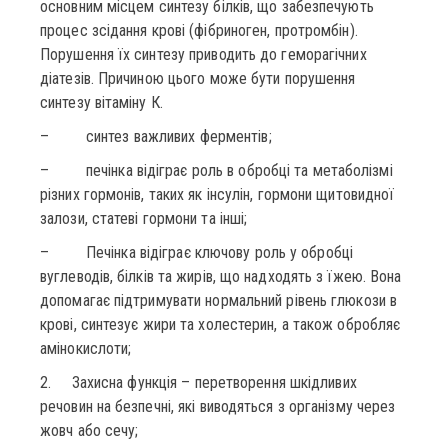
основним місцем синтезу білків, що забезпечують
процес зсідання крові (фібриноген, протромбін).
Порушення їх синтезу приводить до геморагічних
діатезів. Причиною цього може бути порушення
синтезу вітаміну К.
– синтез важливих ферментів;
– печінка відіграє роль в обробці та метаболізмі
різних гормонів, таких як інсулін, гормони щитовидної
залози, статеві гормони та інші;
– Печінка відіграє ключову роль у обробці
вуглеводів, білків та жирів, що надходять з їжею. Вона
допомагає підтримувати нормальний рівень глюкози в
крові, синтезує жири та холестерин, а також обробляє
амінокислоти;
2. Захисна функція – перетворення шкідливих
речовин на безпечні, які виводяться з організму через
жовч або сечу;