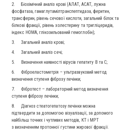
2. Біохімічний аналіз крові (АЛАТ, АСАТ, лужна
фосфатаза, гамаглутамілтранспептидаза, феритин,
трансферин, рівень сечової кислоти, загальний білок та
білкові фракції, рівень холестерину та тригліцеридів,
індекс НОМА, глікозильований гемоглобін);
3. Загальний аналіз крові;
4. Загальний аналіз сечі;
5. Визначення наявності вірусів гепатиту В та С;
6. Фіброеластометрія – ультразвуковий метод
визначення ступеня фіброзу печінки;
7. Фібротест – лабораторний метод визначення
ступеня фіброзу печінки;
8. Діагноз стеатогепатозу печінки можна
підтвердити за допомогою візуалізації, за допомого
найбільш точних і чутливих методів, КТ і МРТ
з визначенням протонної густини жирової фракції.