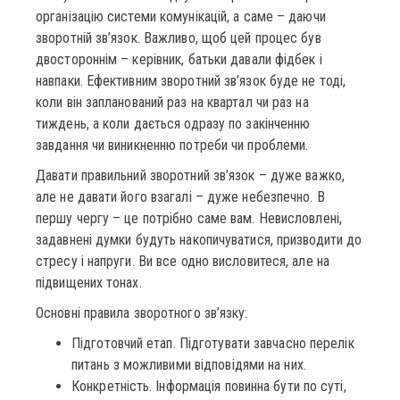
організацію системи комунікацій, а саме – даючи
зворотній зв’язок. Важливо, щоб цей процес був
двостороннім – керівник, батьки давали фідбек і
навпаки. Ефективним зворотний зв’язок буде не тоді,
коли він запланований раз на квартал чи раз на
тиждень, а коли дається одразу по закінченню
завдання чи виникненню потреби чи проблеми.
Давати правильний зворотний зв’язок – дуже важко,
але не давати його взагалі – дуже небезпечно. В
першу чергу – це потрібно саме вам. Невисловлені,
задавнені думки будуть накопичуватися, призводити до
стресу і напруги. Ви все одно висловитеся, але на
підвищених тонах.
Основні правила зворотного зв’язку:
Підготовчий етап. Підготувати завчасно перелік
питань з можливими відповідями на них.
Конкретність. Інформація повинна бути по суті,