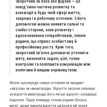
Зворотний зв’язок або фідбек — це
невід’ємна частина розвитку та
взаємодії в будь-якій сфері життя,
зокрема і в робочому оточенні. З його
допомогою можна виявити сильні та
слабкі сторони, зони розвитку і
вдосконалення співробітників, членів
родини, що сприяє особистому й
професійному росту. Крім того,
зворотний зв’язок допомагає уточнити
мету, визначити задачі, цілі, точки
контролю та поліпшити комунікацію між
колегами й вищим керівництвом.
Мозок щосекунди сканує оточення на предмет
«загрози» чи «винагороди». Відчуття загрози сильніше
за відчуття винагороди, його легше відчути і складніше
подолати. Лідер команди, голова родини (батько,
мати) може знизити відчуття загрози в ній через