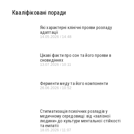
Кваліфіковані поради
Які характерні клінічні прояви розладу
адаптації
14.05.2026
14:48
Цікаві факти про сон та його прояви в
сновидіннях
13.07.2026
10:11
Ферменти меду та його компоненти
26.06.2026
10:52
Стигматизація психічних розладів у
медичному середовищі: від «залізної
людини» до культури ментальної стійкості
та емпатії
18.05.2026
11:07