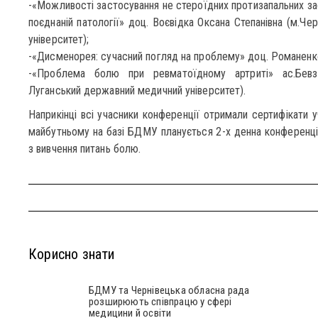
-«Можливості застосування не стероїдних протизапальних за
поєднаній патології» доц. Воєвідка Оксана Степанівна (м.Че
університет);
-«Дисменорея: сучасний погляд на проблему» доц. Романенк
-«Проблема болю при ревматоїдному артриті» ас.Бевз 
Луганський державний медичний університет).
Наприкінці всі учасники конференції отримали сертифікати у
майбутньому на базі БДМУ планується 2-х денна конференці
з вивчення питань болю.
Корисно знати
БДМУ та Чернівецька обласна рада
розширюють співпрацю у сфері
медицини й освіти