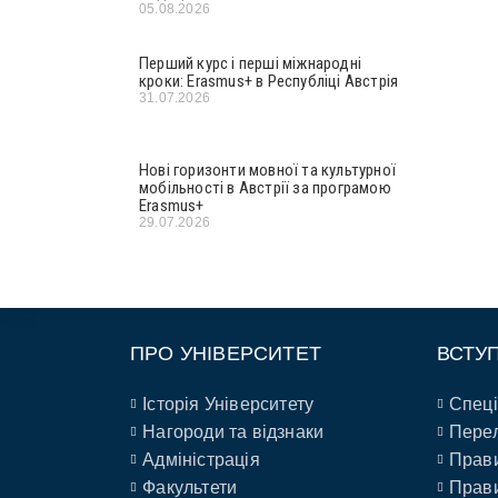
05.08.2026
Перший курс і перші міжнародні
кроки: Erasmus+ в Республіці Австрія
31.07.2026
Нові горизонти мовної та культурної
мобільності в Австрії за програмою
Erasmus+
29.07.2026
ПРО УНІВЕРСИТЕТ
ВСТУ
Історія Університету
Спеці
Нагороди та відзнаки
Перел
Адміністрація
Прави
Факультети
Прави