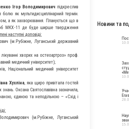
енко Ігор Володимирович
підкреслив
я болю як мультидисциплінарний термін.
том, а як захворювання. Планується що в
Новини та под
ороб МКХ-11 де буде ширше твердження
ені наступні доповіді:
Пос
вич (м.Рубіжне, Луганський державний
10.
 лікуванні хворих на остеоартроз» проф.
авний медичний університет);
Зах
сту
їв, Національний медичний університет
«Ме
10.
вна Хухліна
, яка щиро привітала гостей
х знань. Оксана Святославівна зазначила,
Уча
Era
днаною, єдиною та неподільною – «Схід і
28.
ді:
Нау
Володимирович (м.Рубіжне, Луганський
зва
15.