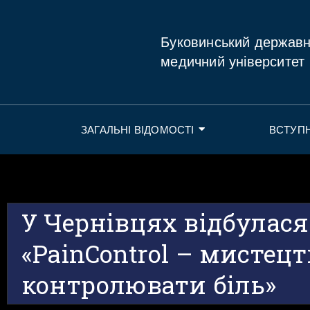
Буковинський держав
медичний університет
ЗАГАЛЬНІ ВІДОМОСТІ
ВСТУП
У Чернівцях відбулас
«PainControl – мистецт
контролювати біль»