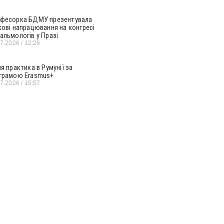
фесорка БДМУ презентувала
кові напрацювання на конгресі
альмологів у Празі
07.2026
12:26
ня практика в Румунії за
грамою Erasmus+
07.2026
15:57