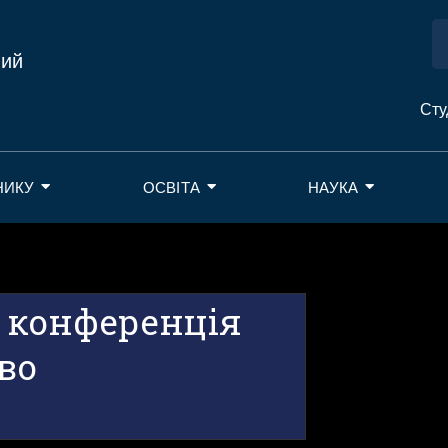
ний
Сту
НИКУ
ОСВІТА
НАУКА
я конференція
во