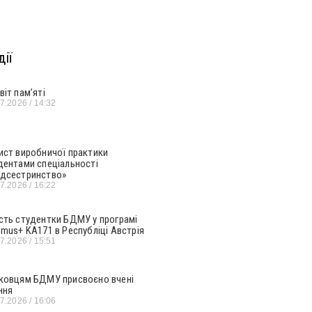
ії
віт пам’яті
07.2026
14:32
ист виробничої практики
дентами спеціальності
дсестринство»
07.2026
16:22
сть студентки БДМУ у програмі
smus+ KA171 в Республіці Австрія
07.2026
15:51
ковцям БДМУ присвоєно вчені
ння
07.2026
16:06