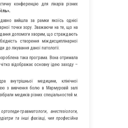
тичну конференцію для лікарів різних
іль».
давно вийшла за рамки якоїсь однієї
нарної точки зору. Зважаючи на те, що на
надання допомоги хворим, що страждають
бхідність створення міждисциплінарної
оди до лікування даної патології.
зроблена така програма. Вона отримала
а чітко відображає основну ідею заходу –
ра внутрішньої медицини, клінічної
ією з вивчення болю в Мармуровій залі
зібрали медиків різних спеціальностей м.
ортопеди-травматологи, анестезіологи,
едіатри та інші фахівці, чия професійна