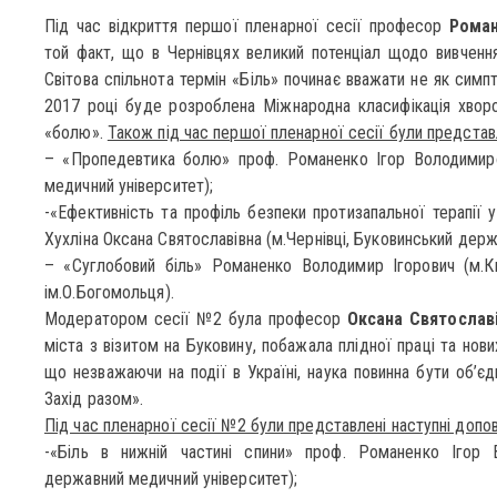
Під час відкриття першої пленарної сесії професор
Роман
той факт, що в Чернівцях великий потенціал щодо вивченн
Світова спільнота термін «Біль» починає вважати не як симп
2017 році буде розроблена Міжнародна класифікація хв
«болю».
Також під час першої пленарної сесії були представл
– «Пропедевтика болю» проф. Романенко Ігор Володимиро
медичний університет);
-«Ефективність та профіль безпеки протизапальної терапії у
Хухліна Оксана Святославівна (м.Чернівці, Буковинський держ
– «Суглобовий біль» Романенко Володимир Ігорович (м.Ки
ім.О.Богомольця).
Модератором сесії №2 була професор
Оксана Святославі
міста з візитом на Буковину, побажала плідної праці та нови
що незважаючи на події в Україні, наука повинна бути об’є
Захід разом».
Під час пленарної сесії №2 були представлені наступні допові
-«Біль в нижній частині спини» проф. Романенко Ігор 
державний медичний університет);