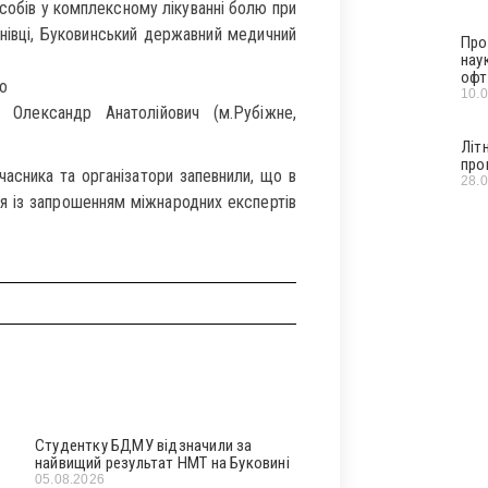
собів у комплексному лікуванні болю при
рнівці, Буковинський державний медичний
Про
нау
офт
о
10.
Олександр Анатолійович (м.Рубіжне,
Літ
про
часника та організатори запевнили, що в
28.
я із запрошенням міжнародних експертів
Студентку БДМУ відзначили за
найвищий результат НМТ на Буковині
05.08.2026