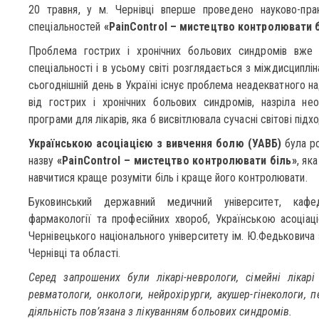
20 травня, у м. Чернівці вперше проведено науково-прак
спеціальностей
«PainControl – мистецтво контролювати б
Проблема гострих і хронічних больових синдромів вже 
спеціальності і в усьому світі розглядається з міждисциплі
сьогоднішній день в Україні існує проблема неадекватного 
від гострих і хронічних больових синдромів, назріла нео
програми для лікарів, яка б висвітлювала сучасні світові підх
Українською асоціацією з вивчення болю (УАВБ)
була ро
назву
«PainControl – мистецтво контролювати біль»
, як
навчитися краще розуміти біль і краще його контролювати.
Буковинський державний медичний університет, кафед
фармакології та професійних хвороб, Українською асоціац
Чернівецького національного університету ім. Ю.Федьковича 
Чернівці та області.
Серед запрошених були лікарі-неврологи, сімейні лікарі 
ревматологи, онкологи, нейрохірурги, акушер-гінекологи, п
діяльність пов’язана з лікуванням больових синдромів.