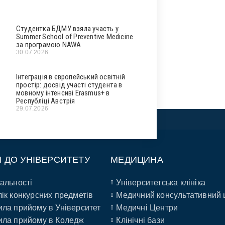
Студентка БДМУ взяла участь у
Summer School of Preventive Medicine
за програмою NAWA
30.07.2026
Інтеграція в європейський освітній
простір: досвід участі студента в
мовному інтенсиві Erasmus+ в
Республіці Австрія
29.07.2026
П ДО УНІВЕРСИТЕТУ
МЕДИЦИНА
альності
Університетська клініка
ік конкурсних предметів
Медичний консультативний 
ла прийому в Університет
Медичні Центри
ла прийому в Коледж
Клінічні бази