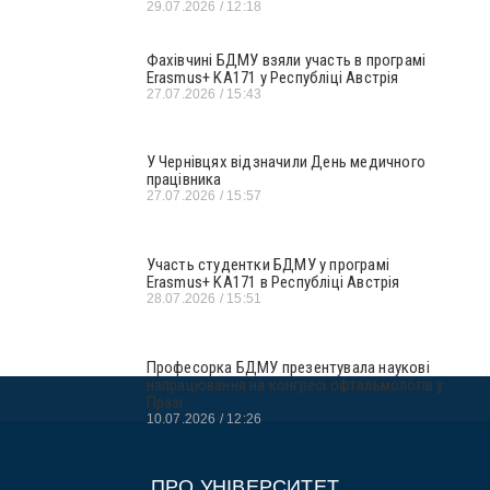
29.07.2026
12:18
Фахівчині БДМУ взяли участь в програмі
Erasmus+ KA171 у Республіці Австрія
27.07.2026
15:43
У Чернівцях відзначили День медичного
працівника
27.07.2026
15:57
Участь студентки БДМУ у програмі
Erasmus+ KA171 в Республіці Австрія
28.07.2026
15:51
Професорка БДМУ презентувала наукові
напрацювання на конгресі офтальмологів у
Празі
10.07.2026
12:26
ПРО УНІВЕРСИТЕТ