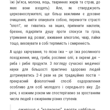
їжі (м’яса, молока, яєць, тваринних жирів та страв, до
яких вони входять). Але, як стверджують
церковнослужителі, ще більш важливим є духовне
очищення, вміти опанувати собою, перемогти страсті
“плоті”, не гніватись на інших, припинити наклепи,
брехню, підкріпити душу проти спокуси та гріха,
утримання від розваг, вживання алкоголю, чвар, лайки
тощо, виховувати в собі терпимість і смиренність.
А щодо харчування, то пісна їжа – це їжа рослинного
походження, мед, гриби, рослинні олії, в окремі дні –
риба і рибні продукти. З погляду сучасної медичної
науки для більшості практично здорових людей
дотримуватись 2-4 рази на рік традиційних постів –
прекрасний фізіологічний спосіб оздоровлення
особливо для осіб молодого і середнього віку. До
речі, з кожним роком ми спостерігаємо за зростанням
числа людей з ожирінням різних ступенів.
…ожиріння є “колискою” десяти найбільш