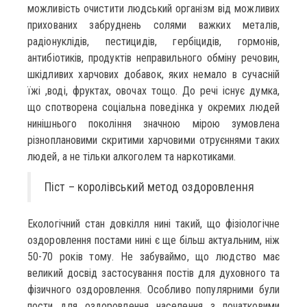
можливість очистити людський організм від можливих
прихованих забруднень солями важких металів,
радіонуклідів, пестицидів, гербіцидів, гормонів,
антибіотиків, продуктів неправильного обміну речовин,
шкідливих харчових добавок, яких немало в сучасній
їжі ,воді, фруктах, овочах тощо. До речі існує думка,
що спотворена соціальна поведінка у окремих людей
нинішнього покоління значною мірою зумовлена
різноплановими скритими харчовими отруєннями таких
людей, а не тільки алкоголем та наркотиками.
Піст – королівський метод оздоровлення
Екологічний стан довкілля нині такий, що фізіологічне
оздоровлення постами нині є ще більш актуальним, ніж
50-70 років тому. Не забуваймо, що людство має
великий досвід застосування постів для духовного та
фізичного оздоровлення. Особливо популярними були
пости для оздоровлення населення з початковими