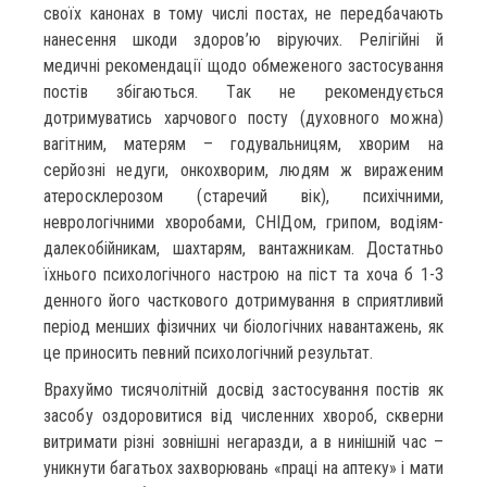
своїх канонах в тому числі постах, не передбачають
нанесення шкоди здоров’ю віруючих. Релігійні й
медичні рекомендації щодо обмеженого застосування
постів збігаються. Так не рекомендується
дотримуватись харчового посту (духовного можна)
вагітним, матерям – годувальницям, хворим на
серйозні недуги, онкохворим, людям ж вираженим
атеросклерозом (старечий вік), психічними,
неврологічними хворобами, СНІДом, грипом, водіям-
далекобійникам, шахтарям, вантажникам. Достатньо
їхнього психологічного настрою на піст та хоча б 1-3
денного його часткового дотримування в сприятливий
період менших фізичних чи біологічних навантажень, як
це приносить певний психологічний результат.
Врахуймо тисячолітній досвід застосування постів як
засобу оздоровитися від численних хвороб, скверни
витримати різні зовнішні негаразди, а в нинішній час –
уникнути багатьох захворювань «праці на аптеку» і мати