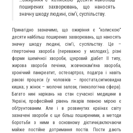
поширених захворювань, що наносять
значну шкоду людині, сім’ї, суспільству.
Принагідно зазначимо, що ожиріння є “колискою”
десяти найбільш поширених захворювань, що наносять
значну шкоду людині, сім’ї, суспільству. Це –
гіпертонічна хвороба (переважно у молодих), різні
форми ішемічної хвороби, цукровий діабет II типу,
жирова хвороба печінки, жовчнокам’яна хвороба,
хронічний панкреатит, остеоартроз, подагра і навіть
ракові процеси (у чоловіків – простата,сигмовидна
кишка; у жінок – молочні залози, гінекологічна сфера).
Багато нині нарікань на стан сучасної медицини в
Україні, професійний рівень лікарів певною мірою є
обґрунтованим. Але і в розвинутих країнах світу
зазначені хвороби є ще більш поширеними, а методи
боротьби з ними в основному дієтичні,включаючи
майже постійне дотримання постів. Пости дають