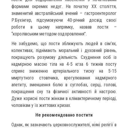
формами окремих недуг. На початку ХХ століття,
знаменитий австралійський вчений – гастроентеролог
Р.Бухінгер, підсумовуючи 40-річний досвід своєї
роботи в цьому напрямку, назвав пости –
“королівським методом оздоровлення”.
Не забудемо, що пости зближують людей в сім’ях,
колективах, піднімають моральний і духовний рівень,
покращують розумову діяльність. Схуднення осіб із
надмірною масою тіла на 4-5 кгза 6 тижнів посту
сприяє зниженню артеріального тиску на 5-15
ммртутного стовпчика, врегулювання надмірного
апетиту, зменшення болю в суглобах, серці, голові,
покращення сну та фізичної активності й настрою.
Дуже корисні пости жінкам в клімактеричному періоді,
чоловікам у їх життєвих кризах.
Не рекомендовано постити
Однак, як зазначають церковнослужителі, ніякі релігії в