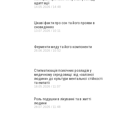
адаптації
14.05.2026
14:48
Цікаві факти про сон та його прояви в
сновидіннях
13.07.2026
10:11
Ферменти меду та його компоненти
26.06.2026
10:52
Стигматизація психічних розладів у
медичному середовищі: від «залізної
людини» до культури ментальної стійкості
та емпатії
18.05.2026
11:07
Роль подушки в лікуванні та в житті
людини
28.07.2026
11:48