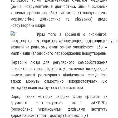
володіють усіма досягненнями сучасної медицини
(рання інструментальна діагностика, знання основних
клінічних проявів, перебігу тих чи інших новоутворень,
морфологічна діагностика та лікування) щодо
новоутворень шкіри.
Крім того в арсеналі є скринінгові
методики, які також дозволяють
виявити на ранньому етапі ознаки злоякісності або ж
малігнізації (злоякісного переродження) новоутворень.
Пересічні люди для регулярного самообстеження
власних новоутворень, або ж у виключних випадках, за
неможливості регулярного відвідування спеціаліста
також можуть самостійно використовувати цю
методику після інструктажу спеціалістом.
Серед таких методик завдяки своїй простоті та
зручності застосовується шкала «АКОРД»
(розроблена українськими фахівцями Інституту
дерматокосметології доктора Богомолець).