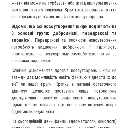
життя він може не турбувати або ж під впливом певних
факторів стати злоякісним. Крім того, впродовж життя
на шкірі можуть з’являтися й інші новоутворення.
Відомо, що всі новоутворення шкіри поділяють на
3 основні групи: доброякісні, передракові та
злоякісні.
Передракові та злоякісні новоутворення
потребують видалення, доброякісні – підлягають
спостереженню, регулярному самообстеженню чи, за
показами, видаленню.
Клінічне різноманіття проявів новоутворень шкіри не
завжди дає можливість навіть фахівцю віднести їх до
тієї чи іншої групи. Крапку в питанні остаточного
діагнозу дозволяє поставити лише гістологічне
дослідження повністю видаленого новоутворення,
однак це не означає, що всі новоутворення шкіри
підлягають видаленню.
На сьогоднішній день фахівці (дерматологи, онкологи)