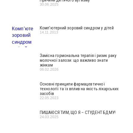
Причини дитячого аутизму
30.06.2025
Комп’ютерний зоровий синдром у дітей
14.11.2013
Замісна гормональна терапія і ризик раку
молочної залози: що важливо знати
жінкам
06.02.2026
Основні принципи фармацевтичної
технології та їх вплив на якість лікарських
засобів
22.05.2023
ПИШАЮСЯ ТИМ, ЩО Я – СТУДЕНТ БДМУ!
24.03.2025