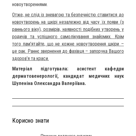
новоутвореннями.
Отже, не слід із зневагою та безпечністю ставитися до
новоутворень на шкірі незалежно від часу їх появи (з
раннього віку), розмірів, наявності подібних утворень у
родичів та успішного самолікування знайомих. Крім
того пам’ятайте, що не кожне новоутворення шкіри –
це рак. Раннє звернення до фахівця – запорука Вашого
здоров’я та краси.
Матеріал підготувала: асистент кафедри
дерматовенерології, кандидат медичних наук
Шуленіна Олександра Валеріївна.
Корисно знати