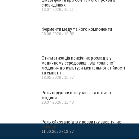
сновидіннях
13.07.2026
10:11
Ферменти меду та його компоненти
26.06.2026
10:52
Стигматизація психічних розладів у
медичному середовищі: від «залізної
людини» до культури ментальної стійкості
та емпатії
18.05.2026
11:07
Роль подушки в лікуванні та в житті
людини
28.07.2026
11:48
Роль ейкозаноїдів у розвитку алергічних
реакцій
11.06.2026
13:37