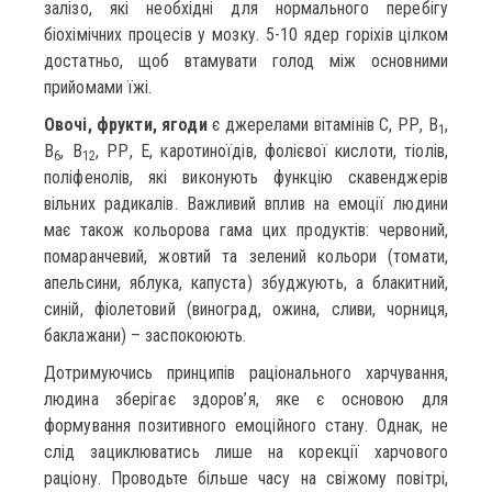
залізо, які необхідні для нормального перебігу
біохімічних процесів у мозку. 5-10 ядер горіхів цілком
достатньо, щоб втамувати голод між основними
прийомами їжі.
Овочі, фрукти, ягоди
є джерелами вітамінів С, РР, В
,
1
В
, В
, РР, Е, каротиноїдів, фолієвої кислоти, тіолів,
6
12
поліфенолів, які виконують функцію скавенджерів
вільних радикалів. Важливий вплив на емоції людини
має також кольорова гама цих продуктів: червоний,
помаранчевий, жовтий та зелений кольори (томати,
апельсини, яблука, капуста) збуджують, а блакитний,
синій, фіолетовий (виноград, ожина, сливи, чорниця,
баклажани) – заспокоюють.
Дотримуючись принципів раціонального харчування,
людина зберігає здоров’я, яке є основою для
формування позитивного емоційного стану. Однак, не
слід зациклюватись лише на корекції харчового
раціону. Проводьте більше часу на свіжому повітрі,