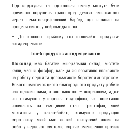
Підсолоджувачі та підсилювачі смаку можуть бути
причиною порушень транспорту деяких амінокислот
через гематоенцефалічний бар’єр, що впливає на
процеси синтезу нейромедіаторів.
– До кожного прийому їжі включайте продукти-
антидепресанти.
Топ-5 продуктів антидепресантів
Шоколад
має багатий мінеральний склад: містить
калій, магній, фосфор, кальцій які позитивно впливають
на роботу серця та допомагають боротися зі стресом.
Всього шматочок цього благородного продукту робить
нас щасливішими, а світ навколо – яскравішим, адже
він стимулює утворення ендорфінів, які позитивно
впливають на емоційний стан. Триптофан, який
міститься у какао-бобах, стимулює продукцію
серотоніну, який має легкий тонізуючий вплив на
роботу нервової системи, сприяє зменшенню проявів