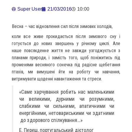
Super User
21/03/2016
10:00
Весна – час відновлення сил після зимових холодів,
коли все живе прокидається після зимового сну і
готується до нових звершень у річному циклі. Але
наше повсякденне життя не завжди узгоджується з
планами природи, і замість того, щоб поніжитись під
променями весняного сонечка під радісне щебетання
птахів, ми вимушені йти на роботу чи навчання,
витримувати щоденні навантаження та стреси.
«Саме харчування робить нас маленькими
чи великими, дурними чи розумними,
слабкими чи сильними, апатичними чи
енергійними, нетовариськими чи здатними
до здорового спілкування…»
Е. Переш, португальський дієтолог