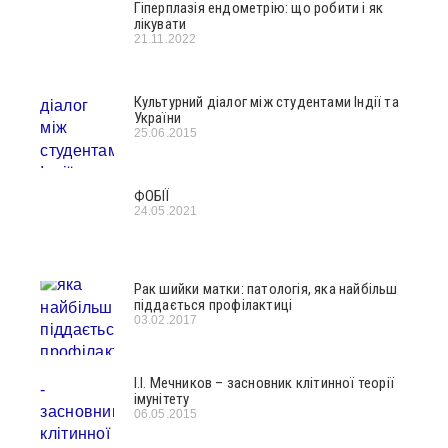
Гіперплазія ендометрію: що робити і як
лікувати
21.11.2022
Культурний діалог між студентами Індії та
України
25.06.2015
ФОБІЇ
24.05.2021
Рак шийки матки: патологія, яка найбільш
піддається профілактиці
03.02.2017
І.І. Мечников – засновник клітинної теорії
імунітету
06.05.2015