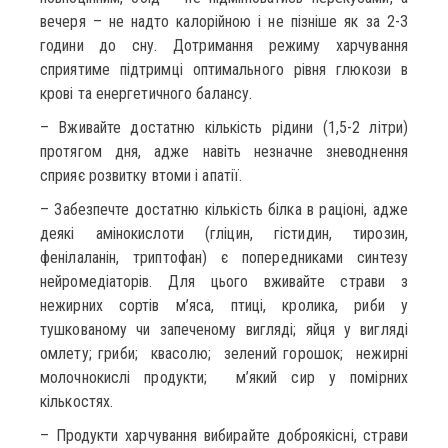
вечеря – не надто калорійною і не пізніше як за 2-3
години до сну. Дотримання режиму харчування
сприятиме підтримці оптимального рівня глюкози в
крові та енергетичного балансу.
– Вживайте достатню кількість рідини (1,5-2 літри)
протягом дня, адже навіть незначне зневоднення
сприяє розвитку втоми і апатії.
– Забезпечте достатню кількість білка в раціоні, адже
деякі амінокислоти (гліцин, гістидин, тирозин,
фенілаланін, триптофан) є попередниками синтезу
нейромедіаторів. Для цього вживайте страви з
нежирних сортів м’яса, птиці, кролика, риби у
тушкованому чи запеченому вигляді; яйця у вигляді
омлету; гриби; квасолю; зелений горошок; нежирні
молочнокислі продукти; м’який сир у помірних
кількостях.
– Продукти харчування вибирайте доброякісні, страви