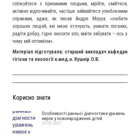
спілкуйтеся з приємними людьми, мрійте, смійтеся,
активно відпочивайте, частіше займайтеся улюбленими
справами, адже, як писав Андре Моруа: «любити
хороших людей, які мене оточують, уникати поганих,
радіти добру, гідно зносити зло, вміти забувати – ось у
чому мій оптимізм».
Матеріал підготувала: старший викладач кафедри
гігієни та екології к.мед.н. Кушнір О.В.
Корисно знати
Особливості ранньої діагностики уражень
нирок у новонароджених дітей
10.03.2017