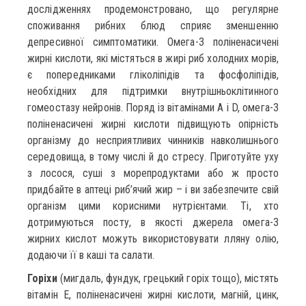
дослідженнях продемонстровано, що регулярне
споживання рибних блюд сприяє зменшенню
депресивної симптоматики. Омега-3 поліненасичені
жирні кислоти, які містяться в жирі риб холодних морів,
є попередниками гліколіпідів та фосфоліпідів,
необхідних для підтримки внутрішньоклітинного
гомеостазу нейронів. Поряд із вітамінами А і D, омега-3
поліненасичені жирні кислоти підвищують опірність
організму до несприятливих чинників навколишнього
середовища, в тому числі й до стресу. Приготуйте уху
з лосося, суші з морепродуктами або ж просто
придбайте в аптеці риб’ячий жир – і ви забезпечите свій
організм цими корисними нутрієнтами. Ті, хто
дотримуються посту, в якості джерела омега-3
жирних кислот можуть використовувати лляну олію,
додаючи її в каші та салати.
Горіхи
(мигдаль, фундук, грецький горіх тощо), містять
вітамін Е, поліненасичені жирні кислоти, магній, цинк,