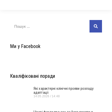
Ми у Facebook
Кваліфіковані поради
Які характерні клінічні прояви розладу
адаптації
14.05.2026
14:48
Цікаві факти про сон та його прояви в