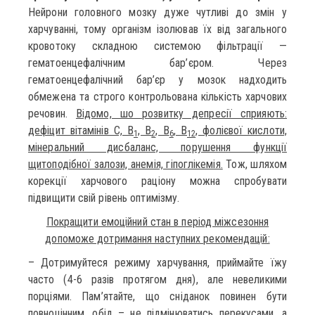
Нейрони головного мозку дуже чутливі до змін у
харчуванні, тому організм ізолював їх від загального
кровотоку складною системою фільтрації —
гематоенцефалічним бар’єром. Через
гематоенцефалічний бар’єр у мозок надходить
обмежена та строго контрольована кількість харчових
речовин.
Відомо, шо розвитку депресії сприяють:
дефіцит вітамінів С, В
, В
, В
, В
, фолієвої кислоти,
1
2
6
12
мінеральний дисбаланс, порушення функції
щитоподібної залози, анемія, гіпоглікемія.
Тож, шляхом
корекції харчового раціону можна спробувати
підвищити свій рівень оптимізму.
Покращити емоційний стан в період міжсезоння
допоможе дотримання наступних рекомендацій:
– Дотримуйтеся режиму харчування, приймайте їжу
часто (4-6 разів протягом дня), але невеликими
порціями. Пам’ятайте, що сніданок повинен бути
повноцінним, обід – не підмінюватись перекусами, а