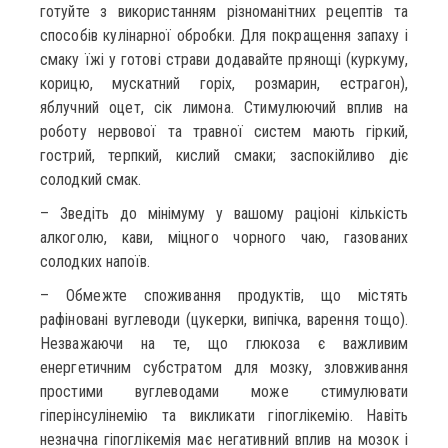
готуйте з використанням різноманітних рецептів та
способів кулінарної обробки. Для покращення запаху і
смаку їжі у готові страви додавайте прянощі (куркуму,
корицю, мускатний горіх, розмарин, естрагон),
яблучний оцет, сік лимона. Стимулюючий вплив на
роботу нервової та травної систем мають гіркий,
гострий, терпкий, кислий смаки; заспокійливо діє
солодкий смак.
– Зведіть до мінімуму у вашому раціоні кількість
алкоголю, кави, міцного чорного чаю, газованих
солодких напоїв.
– Обмежте споживання продуктів, що містять
рафіновані вуглеводи (цукерки, випічка, варення тощо).
Незважаючи на те, що глюкоза є важливим
енергетичним субстратом для мозку, зловживання
простими вуглеводами може стимулювати
гіперінсулінемію та викликати гіпоглікемію. Навіть
незначна гіпоглікемія має негативний вплив на мозок і