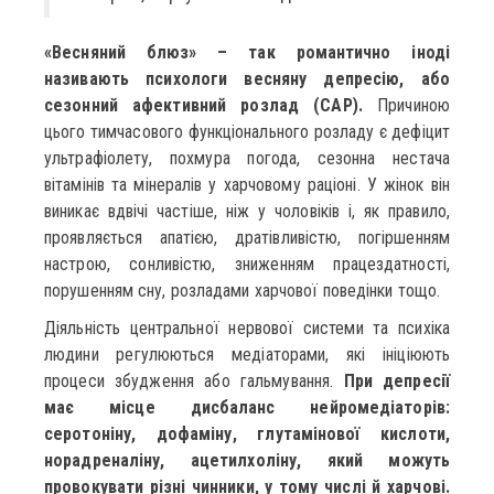
«Весняний блюз» – так романтично іноді
називають психологи весняну депресію, або
сезонний афективний розлад (САР).
Причиною
цього тимчасового функціонального розладу є дефіцит
ультрафіолету, похмура погода, сезонна нестача
вітамінів та мінералів у харчовому раціоні. У жінок він
виникає вдвічі частіше, ніж у чоловіків і, як правило,
проявляється апатією, дратівливістю, погіршенням
настрою, сонливістю, зниженням працездатності,
порушенням сну, розладами харчової поведінки тощо.
Діяльність центральної нервової системи та психіка
людини регулюються медіаторами, які ініціюють
процеси збудження або гальмування.
При депресії
має місце дисбаланс нейромедіаторів:
серотоніну, дофаміну, глутамінової кислоти,
норадреналіну, ацетилхоліну, який можуть
провокувати різні чинники, у тому числі й харчові.