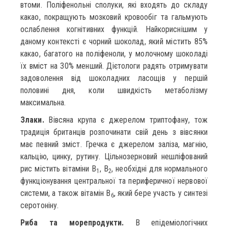
втоми. Поліфенольні сполуки, які входять до складу
какао, покращують мозковий кровообіг та гальмують
ослаблення когнітивних функцій. Найкориснішим у
даному контексті є чорний шоколад, який містить 85%
какао, багатого на поліфеноли, у молочному шоколаді
їх вміст на 30% менший. Дієтологи радять отримувати
задоволення від шоколадних ласощів у першій
половині дня, коли швидкість метаболізму
максимальна.
Злаки.
Вівсяна крупа є джерелом триптофану, тож
традиція британців розпочинати свій день з вівсянки
має певний зміст. Гречка є джерелом заліза, магнію,
кальцію, цинку, рутину. Цільнозерновий нешліфований
рис містить вітаміни В
, В
, необхідні для нормального
1
2
функціонування центральної та периферичної нервової
системи, а також вітамін В
, який бере участь у синтезі
6
серотоніну.
Риба та морепродукти.
В епідеміологічних