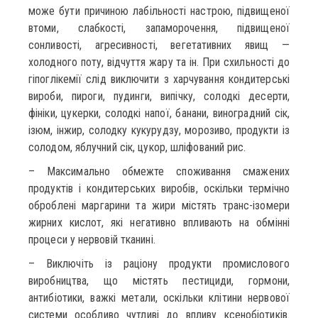
може бути причиною лабільності настрою, підвищеної
втоми, слабкості, запаморочення, підвищеної
сонливості, агресивності, вегетативних явищ —
холодного поту, відчуття жару та ін. При схильності до
гіпоглікемії слід виключити з харчування кондитерські
вироби, пироги, пудинги, випічку, солодкі десерти,
фініки, цукерки, солодкі напої, банани, виноградний сік,
ізюм, інжир, солодку кукурудзу, морозиво, продукти із
солодом, яблучний сік, цукор, шліфований рис.
– Максимально обмежте споживання смажених
продуктів і кондитерських виробів, оскільки термічно
оброблені маргарини та жири містять транс-ізомери
жирних кислот, які негативно впливають на обмінні
процеси у нервовій тканині.
– Виключіть із раціону продукти промислового
виробництва, що містять пестициди, гормони,
антибіотики, важкі метали, оскільки клітини нервової
системи особливо чутливі до впливу ксенобіотиків.