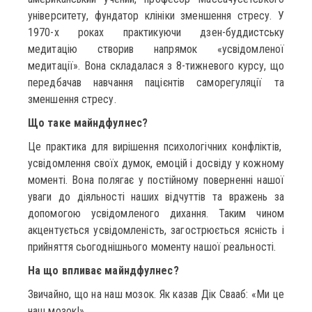
університету, фундатор клініки зменшення стресу. У
1970-х роках практикуючи дзен-буддистську
медитацію створив напрямок «усвідомленої
медитації». Вона складалася з 8-тижневого курсу, що
передбачав навчання пацієнтів саморегуляції та
зменшення стресу.
Що таке майндфулнес?
Це практика для вирішення психологічних конфліктів,
усвідомлення своїх думок, емоцій і досвіду у кожному
моменті. Вона полягає у постійному поверненні нашої
уваги до діяльності наших відчуттів та вражень за
допомогою усвідомленого дихання. Таким чином
акцентується усвідомленість, загострюється ясність і
прийняття сьогоднішнього моменту нашої реальності.
На що впливає майндфулнес?
Звичайно, що на наш мозок. Як казав Дік Свааб: «Ми це
наш мозок!».