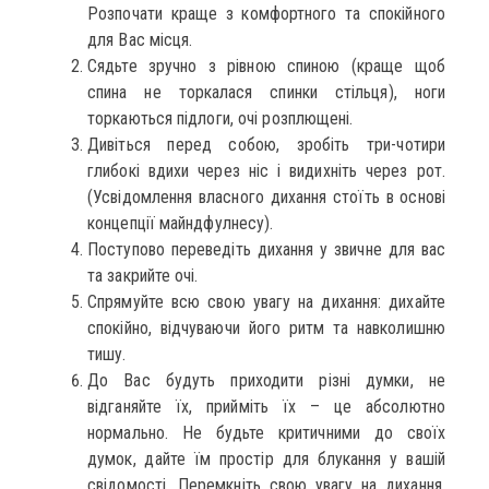
Розпочати краще з комфортного та спокійного
для Вас місця.
Сядьте зручно з рівною спиною (краще щоб
спина не торкалася спинки стільця), ноги
торкаються підлоги, очі розплющені.
Дивіться перед собою, зробіть три-чотири
глибокі вдихи через ніс і видихніть через рот.
(Усвідомлення власного дихання стоїть в основі
концепції майндфулнесу).
Поступово переведіть дихання у звичне для вас
та закрийте очі.
Спрямуйте всю свою увагу на дихання: дихайте
спокійно, відчуваючи його ритм та навколишню
тишу.
До Вас будуть приходити різні думки, не
відганяйте їх, прийміть їх – це абсолютно
нормально. Не будьте критичними до своїх
думок, дайте їм простір для блукання у вашій
свідомості. Перемкніть свою увагу на дихання,