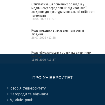
Стигматизація психічних розладів у
медичному середовищі: від «залізної
людини» до культури ментальної стійкості
та емпатії
18.05.2026
11:07
Роль подушки в лікуванні та в житті
людини
28.07.2026
11:48
Роль ейкозаноїдів у розвитку алергічних
реакцій
11.06.2026
13:37
ПРО УНІВЕРСИТЕТ
Історія Університету
Нагороди та відзнаки
Адміністрація