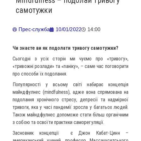
Mindfulness – подолай тривогу
самотужки
Прес-служба
10/01/2022
14:00
Чи знаєте ви як подолати тривогу самотужки?
Сьогодні з усіх сторін ми чуємо про «тривогу»,
«тривожні розлади» та «паніку», – саме час поговорити
про способи їх подолання.
Популярності у всьому світі набирає концепція
майндфулнес (mindfulness), адже вона спрямована на
подолання хронічного стресу, депресії та надмірної
тривоги, яка у часі пандемії зросла у багатьох людей.
Також майндфулнес допоможе стати більш органічним
з собою та освоїти практики саморегуляції.
Засновник концепції є Джон Кабат-Цинн –
американський учений, професор Массачусетського