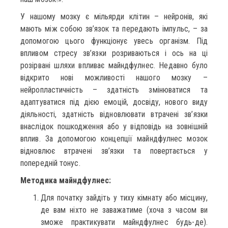
У нашому мозку є мільярди клітин – нейронів, які
мають між собою зв’язок та передають імпульс, – за
допомогою цього функціонує увесь організм. Під
впливом стресу зв’язки розриваються і ось на ці
розірвані шляхи впливає майндфулнес. Недавно було
відкрито нові можливості нашого мозку –
нейропластичність – здатність змінюватися та
адаптуватися під дією емоцій, досвіду, нового виду
діяльності, здатність відновлювати втрачені зв’язки
внаслідок пошкодження або у відповідь на зовнішній
вплив. За допомогою концепції майндфулнес мозок
відновлює втрачені зв’язки та повертається у
попередній тонус.
Методика майндфулнес:
Для початку зайдіть у тиху кімнату або місцину,
де вам ніхто не заважатиме (хоча з часом ви
зможе практикувати майндфулнес будь-де).