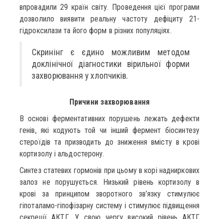
впровадили 29 країн світу. Проведення цієї програми
дозволило виявити реальну частоту дефіциту 21-
гідроксилази та його форм в різних популяціях.
Скринінг є єдино можливим методом
доклінічної діагностики вірильної форми
захворювання у хлопчиків.
Причини захворювання
В основi ферментативних порушень лежать дефекти
генiв, якi кодують той чи iнший фермент бiосинтезу
стероїдiв та призводить до зниження вмісту в крові
кортизолу і альдостерону.
Синтез статевих гормонів при цьому в корі надниркових
залоз не порушується. Низький рівень кортизолу в
крові за принципом зворотного зв’язку стимулює
гіпоталамо-гіпофізарну систему і стимулює підвищення
секреції АКТГ. У свою чергу високий рівень АКТГ