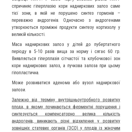
спричиняє гіперплазію кори надниркових залоз саме
тієї зони, в якій не порушено синтез гормонів –
переважно андрогенів. Одночасно з андрогенами
утворюються проміжні продукти синтезу кортизолу у
великій кількості.
Маса надниркових залоз у дітей до пубертатного
періоду в 5-10 разів вища за норму і сягає 60 гр.
Виявляється гіперплазія сітчастої та клубочкової зон
кори надниркових залоз, а пучкова залоза при цьому
гіпопластична.
Може розвиватися аденома або вузол надниркової
залози.
Залежно від терміну внутрішньоутробного розвитку
плода, в якому починаються ферментні порушення і
синтезується компенсаторно велика кількість
андрогенів, виникають різні відхилення у розвитку
зовнішніх статевих органів (ЗСО) у плодів із жіночим