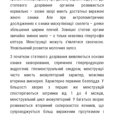
статевого дозрівання організм розвивається
нормально – ззовні хворі мають достатньо виражені
жіночі ознаки. Але при антропометричних
дослідженнях є ознаки маскулінізації скелета – деяке
збільшення ширини плечей. Зовнішні статеві органи
звичайно змінені мало – є тільки невелика гіпертрофія
клітора. Менструації можуть з’являтися своєчасно.
Уповільнений розвиток молочних залоз.
З початком статевого дозрівання виявляються основні
ознаки захворювання, спричинені гіперпродукцією
андрогенів: гіпоменструальний синдром, менструації
часто мають ановуляторний характер, можлива
вторинна аменорея. Характерне первинне безпліддя. У
більшості хворих з перших же менструацій
спостерігаються затримки від 1 до 4 місяців,
менструальний цикл ановуляторний. У багатьох хворих
розвивається вторинний склерокистоз яєчників, що
супроводжується більш вираженим гірсутизмом і