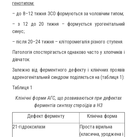
генотипом:
– до 8–12 тижня ЗСО формуються за чоловічим типом;
– з 12 до 20 тижня – формується урогенітальний
синус;
– після 20–24 тижня – кліторомегалія різного ступеня.
Патологiя спостерiгається однаково часто у хлопчикiв i
дiвчаток.
Залежно від ферментного дефекту і клінічних проявів
адреногенітальний синдром поділяється на (таблиця 1):
Таблиця 1
Клінічні форми АГС, що розвиваються при дефектах
ферментів синтезу стероїдів в НЗ
Дефект ферменту
Клінічна форма
21-гідроксилази
Проста вірильна
(класична, уроджена і