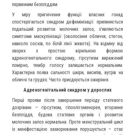
первинним безпліддям.
У міру пригнічення функції власних гонад
спостерігається синдром дефемінізації: припиняється
подальший розвиток молочних залоз, з’являються
симптоми маскулінізації (оволосіння обличчя, стегон,
навколо сосків, по білій лінії живота). На відміну від
хворих з простою вірильною формою
адреногенітального синдрому, гірсутизм виражений
помірно, тембр голосу залишається нормальним.
Характерна поява сальності шкіри, висипів, вугрів на
обличчі та грудях. Часто приєднується ожиріння.
Адреногенітальний синдром у дорослих
Перші прояви після завершення періоду статевого
дозріванн – гірсутизм, гіпоолігоменорея, вторинне
безпліддя, будова статевих органів і розвиток
молочних залоз нормальна. Проте менструальний цикл
із маніфестацією захворювання порушується – стає