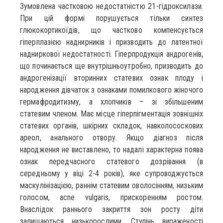
Зумовлена частковою недостатністю 21-гідроксилази.
При цій формі порушується тільки синтез
глюкокортикоїдів, що частково компенсується
гіперплазією наднирників і призводить до латентної
надниркової недостатності. Гіперпродукція андрогенів,
що починається ще внутрішньоутробно, призводить до
андрогенізації вторинних статевих ознак плоду і
народження дівчаток з ознаками помилкового жіночого
гермафродитизму, а хлопчиків – зі збільшеним
статевим членом. Має місце гіперпігментація зовнішніх
статевих органів, шкірних складок, навколососкових
ареол, анального отвору. Якщо діагноз після
народження не виставлено, то надалі характерна поява
ознак передчасного статевого дозрівання (в
середньому у віці 2-4 років), яке супроводжується
маскулінізацією, раннім статевим оволосінням, низьким
голосом, acne vulgaris, прискоренням ростом.
Внаслідок раннього закриття зон росту діти
залишаються низькорослими. Ступінь вираженості