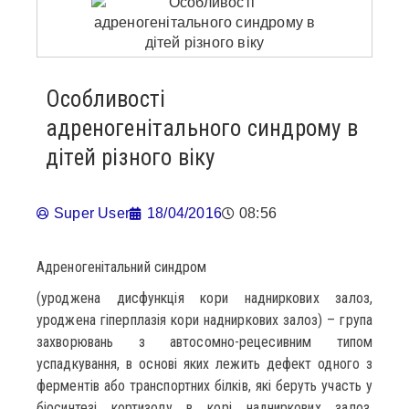
Особливості
адреногенітального синдрому в
дітей різного віку
Super User
18/04/2016
08:56
Адреногенітальний синдром
(уроджена дисфункція кори надниркових залоз,
уроджена гіперплазія кори надниркових залоз) – група
захворювань з автосомно-рецесивним типом
успадкування, в основі яких лежить дефект одного з
ферментів або транспортних білків, які беруть участь у
біосинтезі кортизолу в корі надниркових залоз.