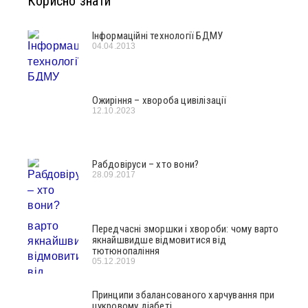
Корисно знати
Інформаційні технології БДМУ
04.04.2013
Ожиріння – хвороба цивілізації
12.10.2023
Рабдовіруси – хто вони?
28.09.2017
Передчасні зморшки і хвороби: чому варто
якнайшвидше відмовитися від
тютюнопаління
05.12.2019
Принципи збалансованого харчування при
цукровому діабеті