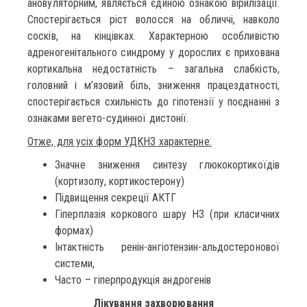
ановуляторним, являється єдиною ознакою вірилізації.
Спостерігається ріст волосся на обличчі, навколо
сосків, на кінцівках. Характерною особливістю
адреногенітального синдрому у дорослих є прихована
кортикальна недостатність – загальна слабкість,
головний і м’язовий біль, зниження працездатності,
спостерігається схильність до гіпотензії у поєднанні з
ознаками вегето-судинної дистонії.
Отже, для усіх форм УДКНЗ характерне:
Значне зниження синтезу глюкокортикоїдів
(кортизолу, кортикостерону)
Підвищення секреції АКТГ
Гіперплазія коркового шару НЗ (при класичних
формах)
Інтактність ренін-ангіотензин-альдостеронової
системи,
Часто – гіперпродукція андрогенів
Лікування захворювання