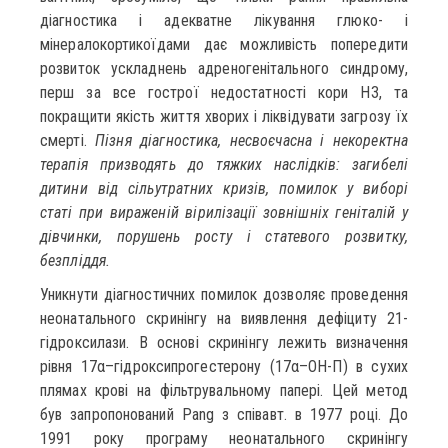
діагностика і адекватне лікування глюко- і
мінералокортикоїдами дає можливість попередити
розвиток ускладнень адреногенітального синдрому,
перш за все гострої недостатності кори НЗ, та
покращити якість життя хворих і ліквідувати загрозу їх
смерті.
Пізня діагностика, несвоєчасна і некоректна
терапія призводять до тяжких наслідків: загибелі
дитини від сільутратних кризів, помилок у виборі
статі при вираженій вірилізації зовнішніх геніталій у
дівчинки, порушень росту і статевого розвитку,
безпліддя.
Уникнути діагностичних помилок дозволяє проведення
неонатального скринінгу на виявлення дефіциту 21-
гідроксилази. В основі скринінгу лежить визначення
рівня 17α–гідроксипрогестерону (17α–ОН-П) в сухих
плямах крові на фільтрувальному папері. Цей метод
був запропонований Pang з співавт. в 1977 році. До
1991 року програму неонатального скринінгу