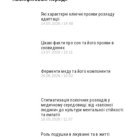
Які характерні клінічні прояви розладу
адаптації
14.05.2026
14:48
Цікаві факти про сон та його прояви в
сновидіннях
13.07.2026
10:11
Ферменти меду та його компоненти
26.06.2026
10:52
Стигматизація психічних розладів у
медичному середовищі: від «залізної
людини» до культури ментальної стійкості
та емпатії
18.05.2026
11:07
Роль подушки в лікуванні та в житті