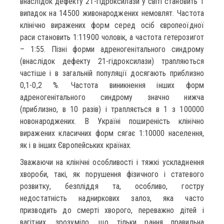
внаслідок дефекту 21-гідроксилази у світі становить 1
випадок на 14500 живонароджених немовлят. Частота
клінічно виражених форм серед осіб європеоїдної
раси становить 1:11900 чоловік, а частота гетерозигот
– 1:55. Пізні форми адреногенітального синдрому
(внаслідок дефекту 21-гідроксилази) трапляються
частіше і в загальній популяції досягають приблизно
0,1-0,2 %. Частота виникнення інших форм
адреногенітального синдрому значно нижча
(приблизно, в 10 разів) і трапляється в 1 з 100000
новонароджених. В Україні поширеність клінічно
виражених класичних форм сягає 1:10000 населення,
як і в інших Європейських країнах.
Зважаючи на клінічні особливості і тяжкі ускладнення
хвороби, такі, як порушення фізичного і статевого
розвитку, безпліддя та, особливо, гостру
недостатність надниркових залоз, яка часто
призводить до смерті хворого, переважно дітей і
вагітних, зрозуміло, що тільки рання правильна