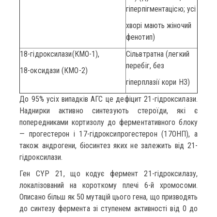
гіперпігментацісю; усі
хворі мають жіночий
фенотип)
18-гідроксилази(КМО-1),
Сільвтратна (легкий
перебіг, без
18-оксидази (КМО-2)
гіперплазії кори НЗ)
До 95% усіх випадків АГС це дефіцит 21-гідроксилази.
Наднирки активно синтезують стероїди, які є
попередниками кортизолу до ферментативного блоку
— прогестерон і 17-гідроксипрогестерон (17ОНП), а
також андрогени, біосинтез яких не залежить від 21-
гідроксилази.
Ген CYP 21, що кодує фермент 21-гідроксилазу,
локалізований на короткому плечі 6-й хромосоми.
Описано більш як 50 мутацій цього гена, що призводять
до синтезу фермента зі ступенем активності від 0 до