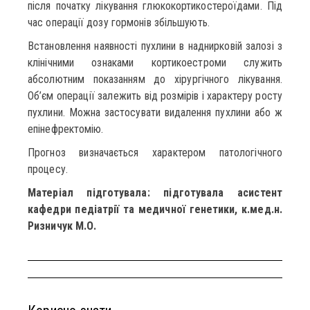
після початку лікування глюкокортикостероїдами. Під
час операції дозу гормонів збільшують.
Встановлення наявності пухлини в наднирковій залозі з
клінічними ознаками кортикоестроми служить
абсолютним показанням до хірургічного лікування.
Об’єм операції залежить від розмірів і характеру росту
пухлини. Можна застосувати видалення пухлини або ж
епінефректомію.
Прогноз визначається характером патологічного
процесу.
Матеріал підготувала: підготувала асистент
кафедри педіатрії та медичної генетики, к.мед.н.
Ризничук М.О.