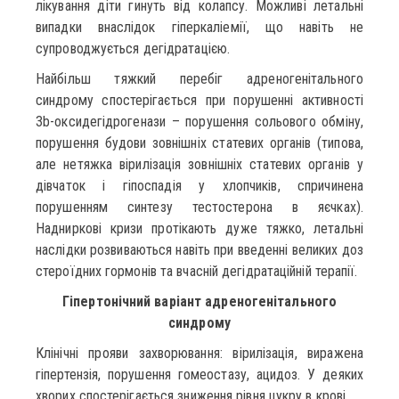
лікування діти гинуть від колапсу. Можливі летальні
випадки внаслідок гіперкаліемії, що навіть не
супроводжується дегідратацією.
Найбільш тяжкий перебіг адреногенітального
синдрому спостерігається при порушенні активності
3b-оксидегідрогенази – порушення сольового обміну,
порушення будови зовнішніх статевих органів (типова,
але нетяжка вірилізація зовнішніх статевих органів у
дівчаток і гіпоспадія у хлопчиків, спричинена
порушенням синтезу тестостерона в яєчках).
Надниркові кризи протікають дуже тяжко, летальні
наслідки розвиваються навіть при введенні великих доз
стероїдних гормонів та вчасній дегідратаційній терапії.
Гіпертонічний варіант адреногенітального
синдрому
Клінічні прояви захворювання: вірилізація, виражена
гіпертензія, порушення гомеостазу, ацидоз. У деяких
хворих спостерігається зниження рівня цукру в крові.