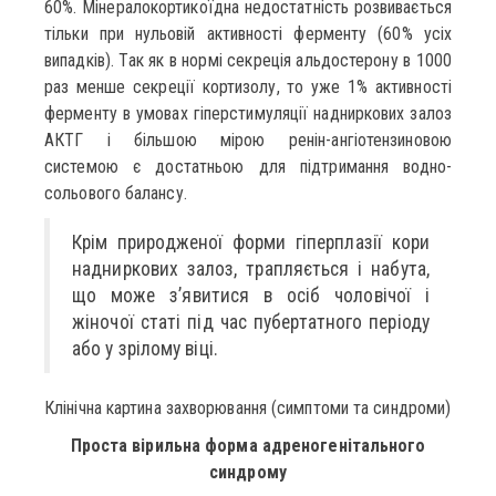
60%. Мінералокортикоїдна недостатність розвивається
тільки при нульовій активності ферменту (60% усіх
випадків). Так як в нормі секреція альдостерону в 1000
раз менше секреції кортизолу, то уже 1% активності
ферменту в умовах гіперстимуляції надниркових залоз
АКТГ і більшою мірою ренін-ангіотензиновою
системою є достатньою для підтримання водно-
сольового балансу.
Крім природженої форми гіперплазії кори
надниркових залоз, трапляється і набута,
що може з’явитися в осіб чоловічої і
жіночої статі під час пубертатного періоду
або у зрілому віці.
Клінічна картина захворювання (симптоми та синдроми)
Проста вірильна форма адреногенітального
синдрому