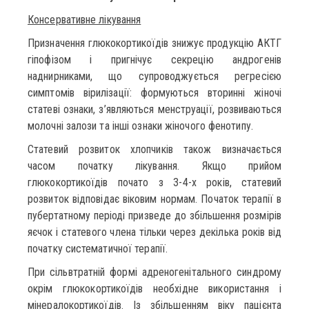
Консервативне лікування
Призначення глюкокортикоїдів знижує продукцію АКТГ
гіпофізом і пригнічує секрецію андрогенів
наднирниками, що супроводжується регресією
симптомів вірилізації: формуються вторинні жіночі
статеві ознаки, з’являються менструації, розвиваються
молочні залози та інші ознаки жіночого фенотипу.
Статевий розвиток хлопчиків також визначається
часом початку лікування. Якщо прийом
глюкокортикоїдів почато з 3-4-х років, статевий
розвиток відповідає віковим нормам. Початок терапії в
пубертатному періоді призведе до збільшення розмірів
яєчок і статевого члена тільки через декілька років від
початку систематичної терапії.
При сільвтратній формі адреногенітального синдрому
окрім глюкокортикоїдів необхідне використання і
мінералокортикоїдів. Із збільшенням віку пацієнта