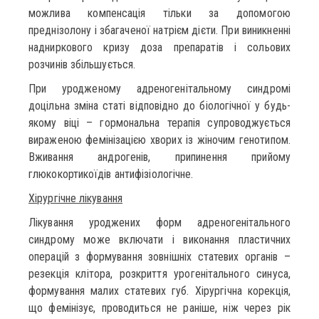
можлива компенсація тільки за допомогою
преднізолону і збагаченої натрієм дієти. При виникненні
надниркового кризу доза препаратів і сольових
розчинів збільшується.
При уродженому адреногенітальному синдромі
доцільна зміна статі відповідно до біологічної у будь-
якому віці – гормональна терапія супроводжується
вираженою фемінізацією хворих із жіночим генотипом.
Вживання андрогенів, припинення прийому
глюкокортикоїдів антифізіологічне.
Хірургічне лікування
Лікування уроджених форм адреногенітального
синдрому може включати і виконання пластичних
операцій з формування зовнішніх статевих органів –
резекція клітора, розкриття урогенітального синуса,
формування малих статевих губ. Хірургічна корекція,
що фемінізує, проводиться не раніше, ніж через рік