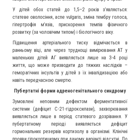
У дітей обох статей до 1,5–2 років з’являється:
статеве оволосіння, асnе vulgaris, зміна тембру голоса,
гіпертрофія м’язів, прискорення темпів фізичного
розвитку (за чоловічим типом) і біологічного віку.
Підвищення артеріального тиску відмічається в
ранньому віці, але через труднощі вимірювання АТ у
маленьких дітей АГ виявляється лише на 3-4 році
життя, що може призводити до тяжких наслідків –
геморагічних інсультів у дітей з їх інвалідизацією або
навіть передчасною смертю.
Пубертатні форми адреногенітального синдрому
Зумовлені неповним дефектом ферментативної
системи (дефіцит С-21-гідроксилази), захворювання
виявляється лише в період статевого дозрівання. У
пубертатному періоді виявляється дефіцит
гормональних резервів кортизолу в організмі. Клінічні
прояви гіпокортицизму при даному варіанті відсутні. До