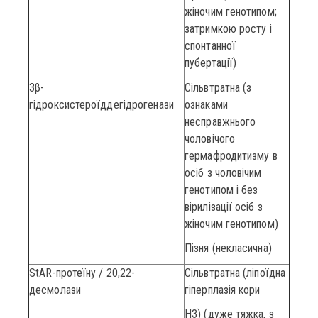
жіночим генотипом;
затримкою росту і
спонтанної
пубертації)
3β-
Сільвтратна (з
гідроксистероїддегідрогенази
ознаками
несправжнього
чоловічого
гермафродитизму в
осіб з чоловічим
генотипом і без
вірилізації осіб з
жіночим генотипом)
Пізня (некласична)
StAR-протеїну / 20,22-
Сільвтратна (ліпоїдна
десмолази
гіперплазія кори
НЗ) (дуже тяжка, з