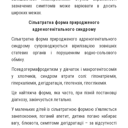
зазначених симптомів може варіювати в досить
широких межах.
Сільвтратна форма природженого
адреногенітального синдрому
Сільвтратна форма природженого адреногенітального
синдрому супроводжується вірилізацією зовнішніх
статевих органів і порушенням водно-сольового
обміну.
Псевдогермафродитизм у дівчаток і макрогенітосомія
у хлопчиків, синдром втрати солі: гіпонатріемія,
гіперкаліемія, дегідратація, гіпотензія, гіпоглікемія.
Це найтяжча форма, яка часто, при пізній постановці
діагнозу, закінчується летально.
У маленьких дітей із сільвтратною формою з’являється
занепокоєння, поганий апетит, дитина погано набирає
вагу, блювота, симптоми дегідратації – за відсутності