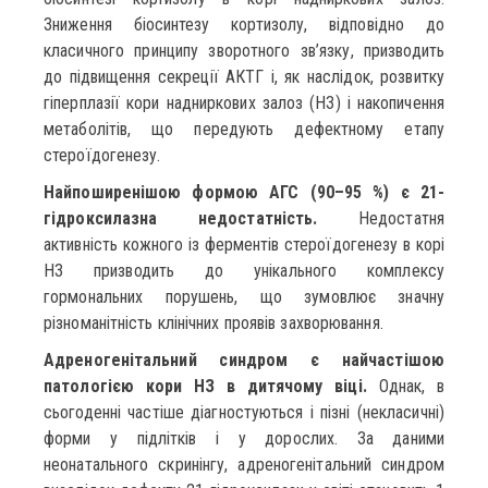
Зниження біосинтезу кортизолу, відповідно до
класичного принципу зворотного зв’язку, призводить
до підвищення секреції АКТГ і, як наслідок, розвитку
гіперплазії кори надниркових залоз (НЗ) і накопичення
метаболітів, що передують дефектному етапу
стероїдогенезу.
Найпоширенішою формою АГС (90–95 %) є 21-
гідроксилазна недостатність.
Недостатня
активність кожного із ферментів стероїдогенезу в корі
НЗ призводить до унікального комплексу
гормональних порушень, що зумовлює значну
різноманітність клінічних проявів захворювання.
Адреногенітальний синдром є найчастішою
патологією кори НЗ в дитячому віці.
Однак, в
сьогоденні частіше діагностуються і пізні (некласичні)
форми у підлітків і у дорослих. За даними
неонатального скринінгу, адреногенітальний синдром