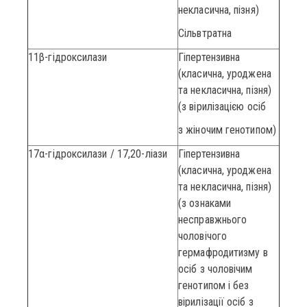
некласична, пізня)
Сільвтратна
11β-гідроксилази
Гіпертензивна
(класична, уроджена
та некласична, пізня)
(з вірилізацією осіб
з жіночим генотипом)
17α-гідроксилази / 17,20-ліази
Гіпертензивна
(класична, уроджена
та некласична, пізня)
(з ознаками
несправжнього
чоловічого
гермафродитизму в
осіб з чоловічим
генотипом і без
вірилізації осіб з