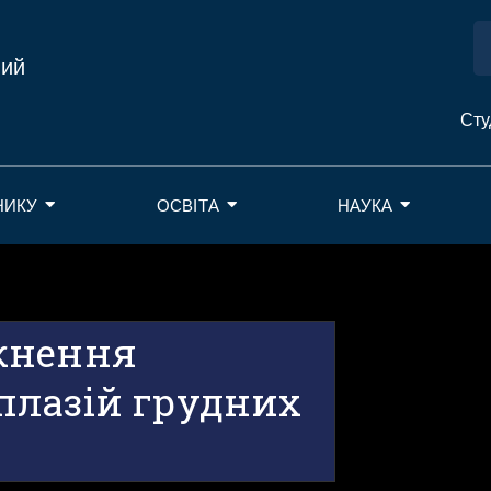
ний
Сту
НИКУ
ОСВІТА
НАУКА
кнення
плазій грудних