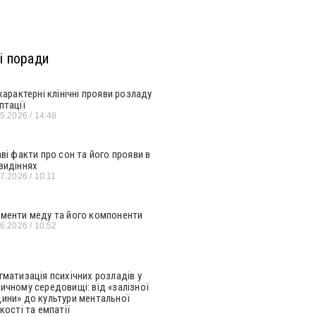
і поради
 характерні клінічні прояви розладу
птації
05.2026
14:48
аві факти про сон та його прояви в
видіннях
07.2026
10:11
менти меду та його компоненти
06.2026
10:52
гматизація психічних розладів у
ичному середовищі: від «залізної
ини» до культури ментальної
кості та емпатії