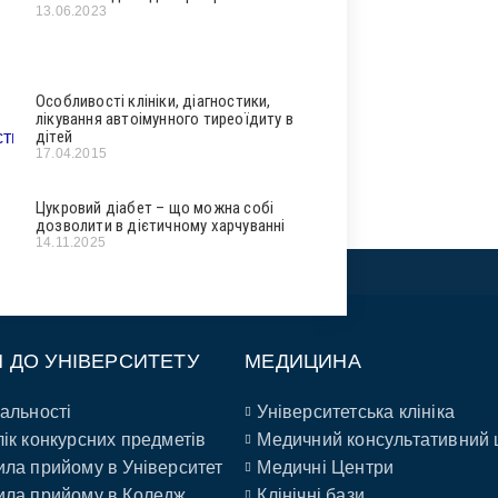
13.06.2023
Особливості клініки, діагностики,
лікування автоімунного тиреоїдиту в
дітей
17.04.2015
Цукровий діабет – що можна собі
дозволити в дієтичному харчуванні
14.11.2025
П ДО УНІВЕРСИТЕТУ
МЕДИЦИНА
альності
Університетська клініка
ік конкурсних предметів
Медичний консультативний 
ла прийому в Університет
Медичні Центри
ла прийому в Коледж
Клінічні бази