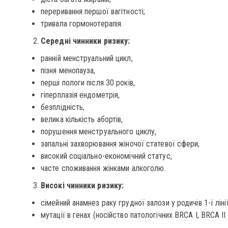
переривання першої вагітності;
тривала гормонотерапія.
Середні чинники ризику:
ранній менструальний цикл,
пізня менопауза,
перші пологи після 30 років,
гіперплазія ендометрія,
безплідність,
велика кількість абортів,
порушення менструального циклу,
запальні захворювання жіночої статевої сфери,
високий соціально-економічний статус,
часте споживання жінками алкоголю.
Високі чинники ризику:
сімейний анамнез раку грудної залози у родичів 1-ї лінії
мутації в генах (носійство патологічних BRCA I, BRCA II 