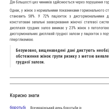
Дія більшості цих чинників здійснюється через порушення го
Однак, у жінок з нормальними показниками гормонального ста
становить 58%. У 72% пацієнток з дисгормональними ди
констатовані запальні захворювання жіночої статевої систе
дисплазія грудних залоз виникає у 23% жінок з патологією 
дисгормональних дисплазій грудної залози у пацієнток з пор
гіперглікемією.
Безумовно, вищенаведені дані диктують необхі
обстеження жінок групи ризику з метою виявле
грудної залози.
Корисно знати
Всеукраїнський день боротьби із