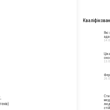
Кваліфікован
Які
ада
14.
Цік
сно
13.
Фер
26.
Сти
,
мед
генів)
люд
стій