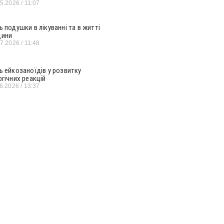
05.2026
11:07
ь подушки в лікуванні та в житті
ини
07.2026
11:48
ь ейкозаноїдів у розвитку
ргічних реакцій
06.2026
13:37