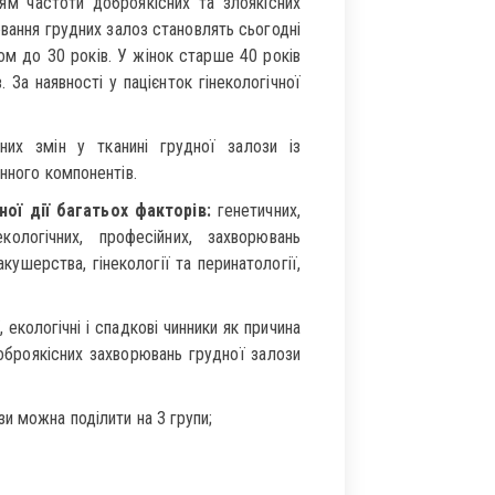
ям частоти доброякісних та злоякісних
вання грудних залоз становлять сьогодні
ом до 30 років. У жінок старше 40 років
 За наявності у пацієнток гінекологічної
х змін у тканині грудної залози із
нного компонентів.
ої дії багатьох факторів:
генетичних,
екологічних, професійних, захворювань
кушерства, гінекології та перинатології,
екологічні і спадкові чинники як причина
оброякісних захворювань грудної залози
и можна поділити на 3 групи;