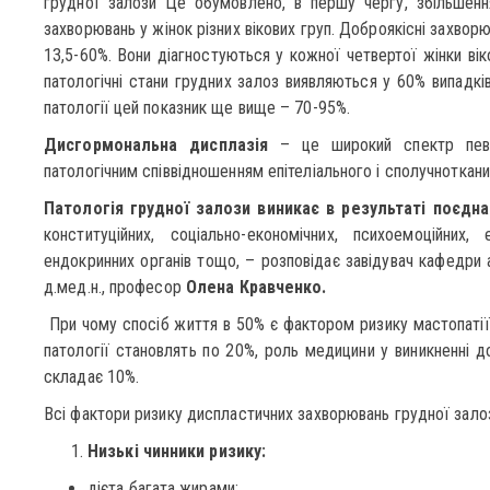
грудної залози Це обумовлено, в першу чергу, збільшенн
захворювань у жінок різних вікових груп.
Доброякісні захворю
13,5-60%. Вони діагностуються у кожної четвертої жінки вік
патологічні стани грудних залоз виявляються у 60% випадків.
патології цей показник ще вище – 70-95%.
Дисгормональна дисплазія
– це широкий спектр певни
патологічним співвідношенням епітеліального і сполучноткани
Патологія грудної залози виникає в результаті поєднан
конституційних, соціально-економічних, психоемоційних, 
ендокринних органів тощо, – розповідає завідувач кафедри а
д.мед.н., професор
Олена Кравченко.
При чому спосіб життя в 50% є фактором ризику мастопатії, 
патології становлять по 20%, роль медицини у виникненні д
складає 10%.
Всі фактори ризику диспластичних захворювань грудної залоз
Низькі чинники ризику:
дієта багата жирами;