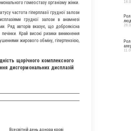
18.
рмонального гомеостазу організму жінки.
тусу частота гіперплазії грудної залози
Рол
сплазіями грудної залози в анамнезі
люд
28.
ми. Ряд авторів вказує, що доброякісна
печінки. Край високі ризики виникнення
ушеннями жирового обміну, гіпертензією,
Рол
але
11.
дність щорічного комплексного
ння дисгормональних дисплазій
Всесвітній день донора крові