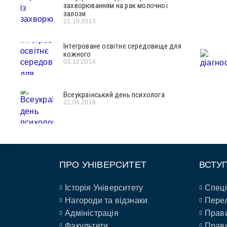
захворюванням на рак молочної
залози
21.10.2013
Інтегроване освітнє середовище для
кожного
03.12.2014
Всеукраїнський день психолога
22.04.2016
ПРО УНІВЕРСИТЕТ
ВСТУ
Історія Університету
Спеці
Нагороди та відзнаки
Перел
Адміністрація
Прави
Факультети
Прави