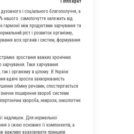
Гіппократ
 духовного і соціального благополуччя, а
80% нашого самопочуття залежить від
ні гармонії між продуктами харчування та
ормальний ріст і розвиток організму,
ування всіх органів і систем, формування
стрімке зростання важких хронічних
 харчування. Таке харчування
ак і організму в цілому. В Україні
ння вдвічі зросла захворюваність
ушення обміну речовин, спостерігається
я, значне поширення хвороб системи
пертонічна хвороба, неврози, онкологічні
і її надлишок. Для нормальної
ня з їжею основних її компонентів, а
акож важливо враховувати принципи