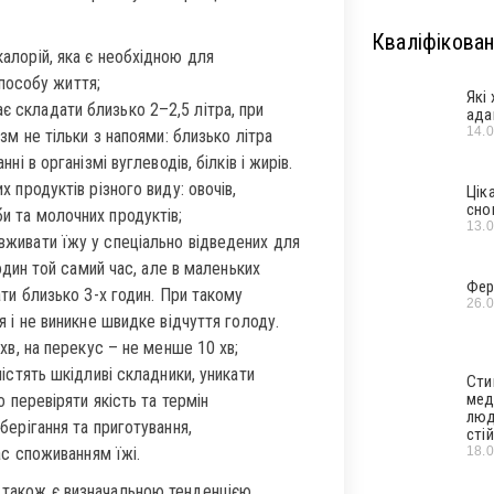
Кваліфікован
калорій, яка є необхідною для
способу життя;
Які
 складати близько 2–2,5 літра, при
ада
14.
зм не тільки з напоями: близько літра
і в організмі вуглеводів, білків і жирів.
 продуктів різного виду: овочів,
Цік
сно
риби та молочних продуктів;
13.
живати їжу у спеціально відведених для
один той самий час, але в маленьких
Фер
ти близько 3-х годин. При такому
26.
 і не виникне швидке відчуття голоду.
хв, на перекус – не менше 10 хв;
містять шкідливі складники, уникати
Сти
мед
 перевіряти якість та термін
люд
берігання та приготування,
стій
18.
ас споживанням їжі.
а також є визначальною тенденцією