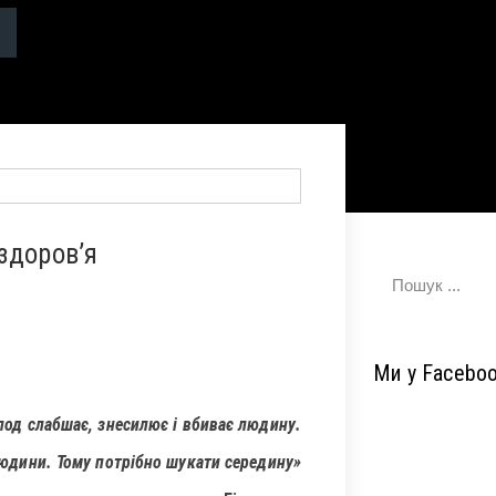
здоров’я
Ми у Facebo
лод слабшає, знесилює і вбиває людину.
юдини. Тому потрібно шукати середину»