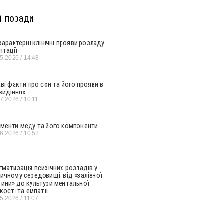
і поради
 характерні клінічні прояви розладу
птації
05.2026
14:48
аві факти про сон та його прояви в
видіннях
07.2026
10:11
менти меду та його компоненти
06.2026
10:52
гматизація психічних розладів у
ичному середовищі: від «залізної
ини» до культури ментальної
кості та емпатії
05.2026
11:07