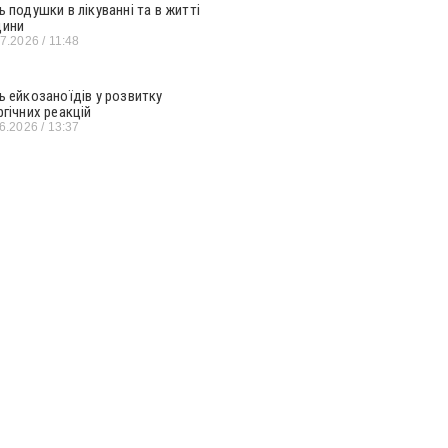
ь подушки в лікуванні та в житті
ини
07.2026
11:48
ь ейкозаноїдів у розвитку
ргічних реакцій
06.2026
13:37