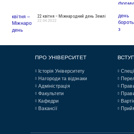
22 квітня – Міжнародний день Землі
22.04.2022
ПРО УНІВЕРСИТЕТ
ВСТУ
Історія Університету
Спеці
Нагороди та відзнаки
Перел
Адміністрація
Прави
Факультети
Прави
Кафедри
Варті
Вакансії
Прийм