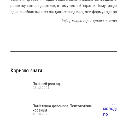
розвитку кожної держави, в тому числі й України. Тому, рац
одне з найважливіших завдань сьогодення, яке формує здоров’
Інформацію підготувала асистен
Корисно знати
Панічний розлад
03.12.2021
Паліативна допомога. Психологічна
корекція
10.10.2022