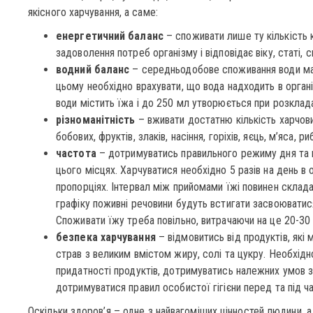
якісного харчування, а саме:
енергетичний баланс
– споживати лише ту кількість 
задоволення потреб організму і відповідає віку, статі, 
водний баланс
– середньодобове споживання води має
цьому необхідно врахувати, що вода надходить в органі
води містить їжа і до 250 мл утворюється при розкладанн
різноманітність
– вживати достатню кількість харчових
бобових, фруктів, злаків, насіння, горіхів, яєць, м’яса, 
частота
– дотримуватись правильного режиму дня та в
цього місцях. Харчуватися необхідно 5 разів на день в 
пропорціях. Інтервал між прийомами їжі повинен склада
графіку поживні речовини будуть встигати засвоюватися
Споживати їжу треба повільно, витрачаючи на це 20-30 
безпека харчування
– відмовитись від продуктів, які 
страв з великим вмістом жиру, солі та цукру. Необхідно
придатності продуктів, дотримуватись належних умов з
дотримуватися правил особистої гігієни перед та під ч
Оскільки здоров’я – одне з найвагоміших цінностей людини, 