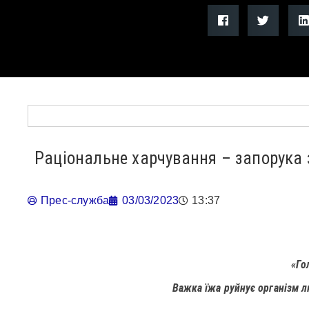
Раціональне харчування – запорука 
Прес-служба
03/03/2023
13:37
«Го
Важка їжа руйнує організм л