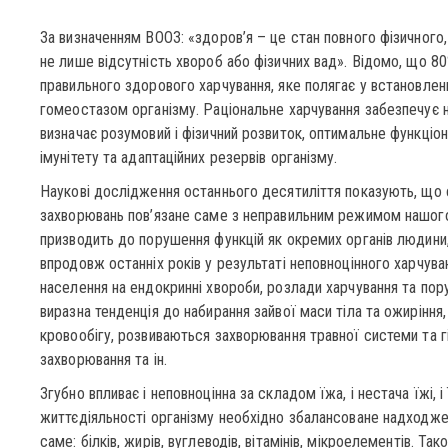
За визначенням ВООЗ: «здоров’я – це стан повного фізичного,
не лише відсутність хвороб або фізичних вад». Відомо, що 
правильного здорового харчування, яке полягає у встановлен
гомеостазом організму. Раціональне харчування забезпечує н
визначає розумовий і фізичний розвиток, оптимальне функціон
імунітету та адаптаційних резервів організму.
Наукові дослідження останнього десятиліття показують, що 
захворювань пов’язане саме з неправильним режимом нашого
призводить до порушення функцій як окремих органів людини, т
впродовж останніх років у результаті неповноцінного харчува
населення на ендокринні хвороби, розлади харчування та пор
виразна тенденція до набирання зайвої маси тіла та ожирінн
кровообігу, розвиваються захворювання травної системи та гі
захворювання та ін.
Згубно впливає і неповноцінна за складом їжа, і нестача їжі, 
життєдіяльності організму необхідно збалансоване надходжен
саме: білків, жирів, вуглеводів, вітамінів, мікроелементів. Т