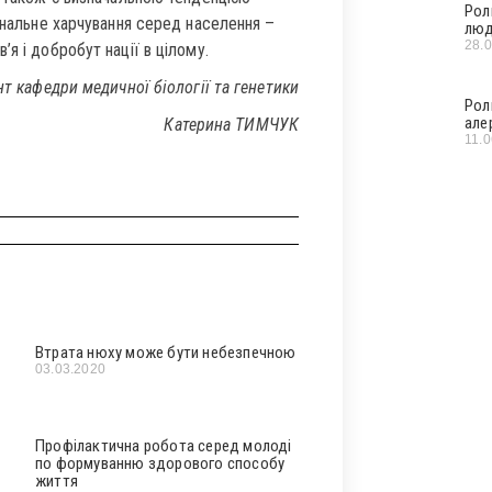
Рол
іональне харчування серед населення –
люд
28.
я і добробут нації в цілому.
т кафедри медичної біології та генетики
Рол
але
Катерина ТИМЧУК
11.
Втрата нюху може бути небезпечною
03.03.2020
Профілактична робота серед молоді
по формуванню здорового способу
життя