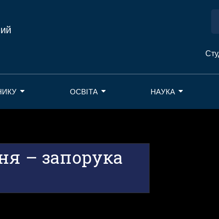
ний
Сту
НИКУ
ОСВІТА
НАУКА
ня – запорука