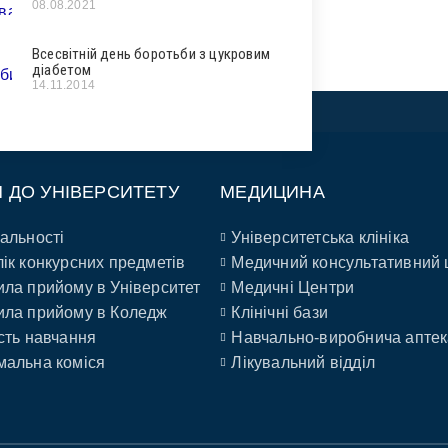
08.08.2021
Всесвітній день боротьби з цукровим
діабетом
14.11.2014
П ДО УНІВЕРСИТЕТУ
МЕДИЦИНА
альності
Університетська клініка
ік конкурсних предметів
Медичний консультативний 
ла прийому в Університет
Медичні Центри
ла прийому в Коледж
Клінічні бази
сть навчання
Навчально-виробнича аптек
альна коміся
Лікувальний відділ