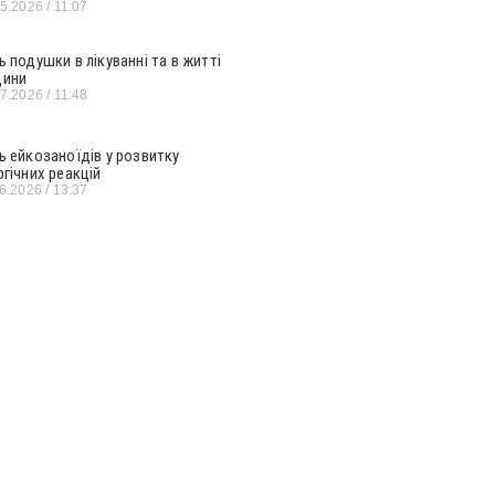
05.2026
11:07
ь подушки в лікуванні та в житті
ини
07.2026
11:48
ь ейкозаноїдів у розвитку
ргічних реакцій
06.2026
13:37