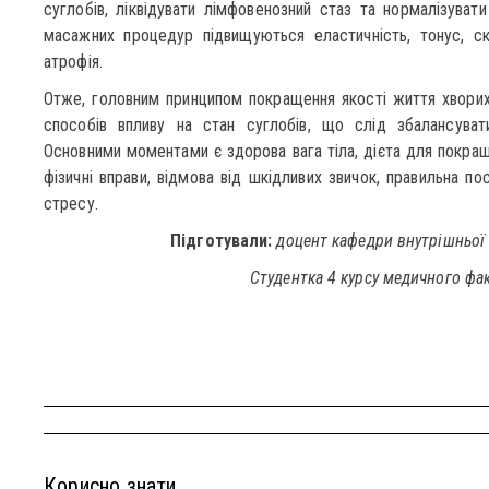
суглобів, ліквідувати лімфовенозний стаз та нормалізувати
масажних процедур підвищуються еластичність, тонус, ско
атрофія.
Отже, головним принципом покращення якості життя хворих
способів впливу на стан суглобів, що слід збалансувати
Основними моментами є здорова вага тіла, дієта для покращ
фізичні вправи, відмова від шкідливих звичок, правильна по
стресу.
Підготували:
доцент кафедри внутрішньо
Студентка 4 курсу медичного фа
Корисно знати