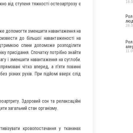
18.
но від ступеня тяжкості остеоартрозу є
Рол
люд
28.
же допомогти зменшити навантаження на
ризвести до більшої навантаженості на
Рол
підтримкою спини допоможе розподілити
але
11.
іку присідання. Спочатку потрібно знайти
агу і зменшити навантаження на суглоби.
прямовані чітко вперед, а п’яти повинні
без різких рухів. При підйомі вверх слід
ртриту. Здоровий сон та релаксаційні
ти загальний стан організму.
ивізувати кровопостачання у тканинах