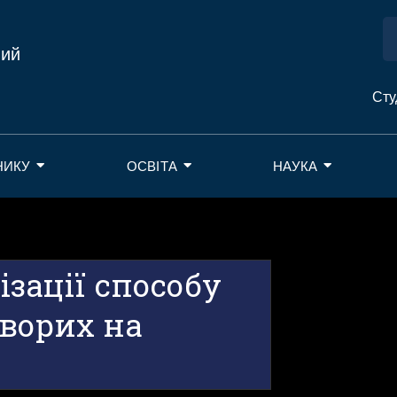
ний
Сту
НИКУ
ОСВІТА
НАУКА
ізації способу
хворих на