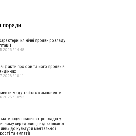
і поради
 характерні клінічні прояви розладу
птації
05.2026
14:48
аві факти про сон та його прояви в
видіннях
07.2026
10:11
менти меду та його компоненти
06.2026
10:52
гматизація психічних розладів у
ичному середовищі: від «залізної
ини» до культури ментальної
кості та емпатії