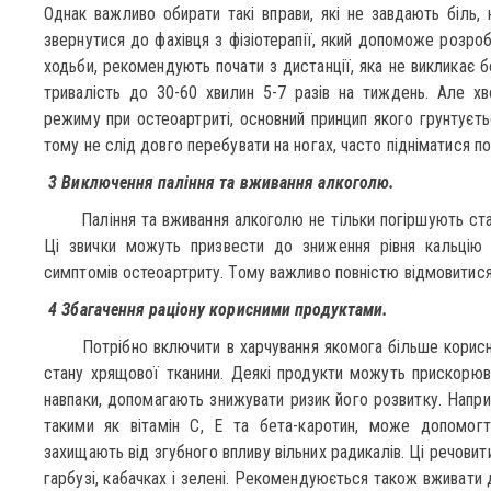
Однак важливо обирати такі вправи, які не завдають біль, 
звернутися до фахівця з фізіотерапії, який допоможе розро
ходьби, рекомендують почати з дистанції, яка не викликає б
тривалість до 30-60 хвилин 5-7 разів на тиждень. Але хв
режиму при остеоартриті, основний принцип якого грунтуєть
тому не слід довго перебувати на ногах, часто підніматися по 
3 Виключення паління та вживання алкоголю.
Паління та вживання алкоголю не тільки погіршують стан с
Ці звички можуть призвести до зниження рівня кальцію в
симптомів остеоартриту. Тому важливо повністю відмовитися
4 Збагачення раціону корисними продуктами.
Потрібно включити в харчування якомога більше корисних
стану хрящової тканини. Деякі продукти можуть прискорюват
навпаки, допомагають знижувати ризик його розвитку. Напри
такими як вітамін С, Е та бета-каротин, може допомог
захищають від згубного впливу вільних радикалів. Ці речовити
гарбузі, кабачках і зелені. Рекомендуюється також вживати д