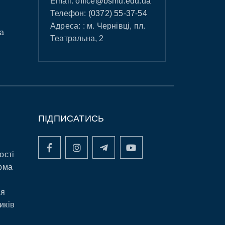
Email:
office@bsmu.edu.ua
Телефон:
(0372) 55-37-54
Адреса: : м. Чернівці, пл.
а
Театральна, 2
ПІДПИСАТИСЬ
ості
рма
ня
иків