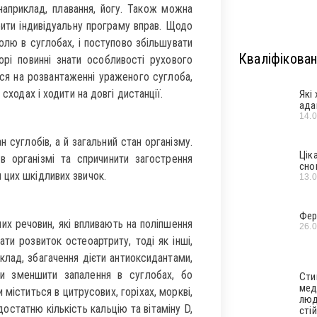
наприклад, плавання, йогу. Також можна
бити індивідуальну програму вправ. Щодо
олю в суглобах, і поступово збільшувати
Кваліфікован
орі повинні знати особливості рухового
ся на розвантаженні ураженого суглоба,
сходах і ходити на довгі дистанції.
Які
ада
14.
углобів, а й загальний стан організму.
Цік
 організмі та спричинити загострення
сно
 цих шкідливих звичок.
13.
Фер
 речовин, які впливають на поліпшення
26.
и розвиток остеоартриту, тоді як інші,
клад, збагачення дієти антиоксидантами,
ти зменшити запалення в суглобах, бо
Сти
мед
 міститься в цитрусових, горіхах, моркві,
люд
остатню кількість кальцію та вітаміну D,
стій