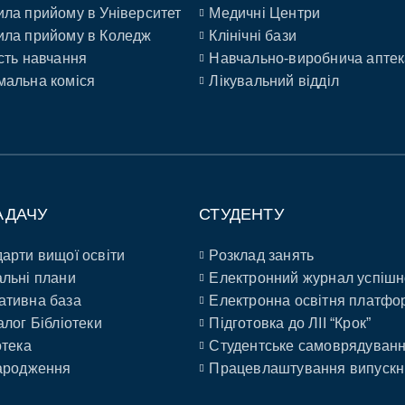
ла прийому в Університет
Медичні Центри
ла прийому в Коледж
Клінічні бази
сть навчання
Навчально-виробнича аптек
альна коміся
Лікувальний відділ
АДАЧУ
СТУДЕНТУ
арти вищої освіти
Розклад занять
льні плани
Електронний журнал успішн
ативна база
Електронна освітня платфо
алог Бібліотеки
Підготовка до ЛІІ “Крок”
отека
Студентське самоврядуван
ародження
Працевлаштування випускн