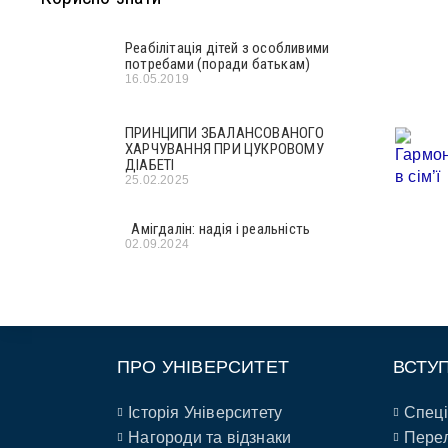
Реабілітація дітей з особливими
потребами (поради батькам)
16.05.2019
ПРИНЦИПИ ЗБАЛАНСОВАНОГО
ХАРЧУВАННЯ ПРИ ЦУКРОВОМУ
ДІАБЕТІ
25.02.2025
Амігдалін: надія і реальність
02.09.2024
ПРО УНІВЕРСИТЕТ
ВСТУ
Історія Університету
Спеці
Нагороди та відзнаки
Перел