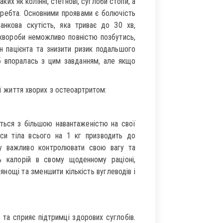
ких як колінні, стегнові, суглоби стопи, а
хребта. Основними проявами є болючість
ранкова скутість, яка триває до 30 хв,
 хвороби неможливо повністю позбутись,
н пацієнта та знизити ризик подальшого
 б впоралась з цим завданням, але якщо
 життя хворих з остеоартритом:
ся з більшою навантаженістю на свої
си тіла всього на 1 кг призводить до
му важливо контролювати свою вагу та
ь калорій в свому щоденному раціоні,
рянощі та зменшити кількість вуглеводів і
 сприяє підтримці здорових суглобів.