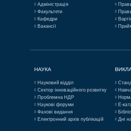
Адміністрація
Прави
Факультети
Прави
Кафедри
Варті
Вакансії
Прийм
НАУКА
ВИКЛ
Науковий відділ
Станд
Сектор інноваційного розвитку
Навча
Проблемна НДР
Норм
Наукові форуми
E-кат
Фахові видання
Біблі
Електронний архів публікацій
Дні н