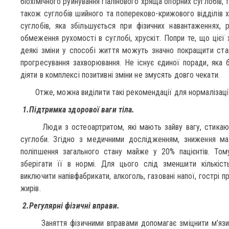
біохімічного руйнування гіалінового хряща опорних суглобів, та
також суглобів шийного та попереково-крижового відділів 
суглобів, яка збільшується при фізичних навантаженнях, 
обмеження рухомості в суглобі, хрускіт. Попри те, що цієї
деякі зміни у способі життя можуть значно покращити ста
прогресування захворювання. Не існує єдиної поради, яка
діяти в комплексі позитивні зміни не змусять довго чекати.
Отже, можна виділити такі рекомендації для нормалізації
1.Підтримка здорової ваги тіла.
Люди з остеоартритом, які мають зайву вагу, стикають
суглоби. Згідно з медичними дослідженням, зниження ма
поліпшення загального стану майже у 20% пацієнтів. То
зберігати її в нормі. Для цього слід зменшити кількіст
виключити напівфабрикати, алкоголь, газовані напої, гострі п
жирів.
2.Регулярні фізичні вправи.
Заняття фізичними вправами допомагає зміцнити м’язи та