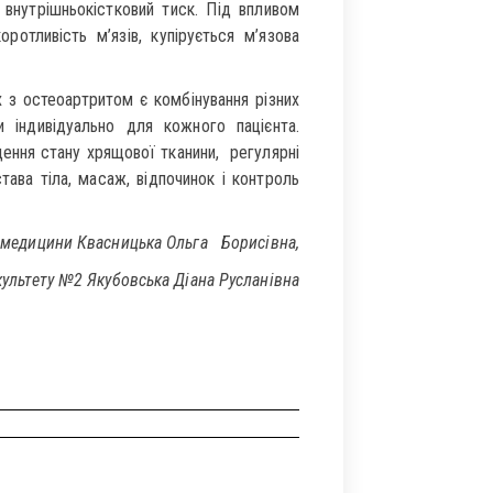
 внутрішньокістковий тиск. Під впливом
ротливість м’язів, купірується м’язова
 з остеоартритом є комбінування різних
 індивідуально для кожного пацієнта.
ення стану хрящової тканини, регулярні
става тіла, масаж, відпочинок і контроль
ї медицини Квасницька Ольга
Борисівна,
культету №2 Якубовська Діана Русланівна