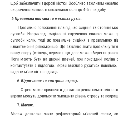
щоб забезпечити здорові кістки. Особливо важливим незалеж
скорочення кількості споживаної солі до 4-5 г на добу.
5 Правильна постава та механіка рухів.
Правильне положення тіла під час сидіння та стояння мо
суглоби. Наприклад, сидіння зі скрученою спиною може п
суглоби колін, тоді як правильне сидіння з правильною 
навантаження рівномірніше. Ще важливо знати правильну техн
певну опору (стілець, перило), що допоможе зберегти рівнов
Ноги мають бути на ширині плечей, при присіданні коліна с
контактувати з підлогою. Вкрай важливо рухатись повільно, 
задіяти м’язи ніг та сідниць.
Відпочинок та контроль стресу.
Стрес може призвести до загострення симптомів остеоа
вправи можуть допомогти зменшити рівень стресу та покращи
Масаж.
Масаж дозволяє зняти рефлекторний м’язовий спазм, акт