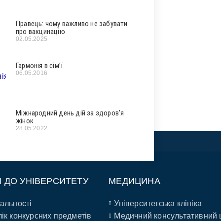
Правець: чому важливо не забувати
про вакцинацію
02.05.2025
Гармонія в сім’ї
06.05.2016
Міжнародний день дій за здоров’я
жінок
28.05.2022
П ДО УНІВЕРСИТЕТУ
МЕДИЦИНА
альності
Університетська клініка
ік конкурсних предметів
Медичний консультативний 