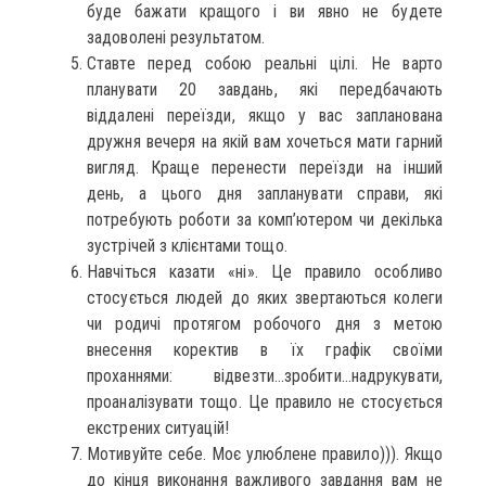
буде бажати кращого і ви явно не будете
задоволені результатом.
Ставте перед собою реальні цілі. Не варто
планувати 20 завдань, які передбачають
віддалені переїзди, якщо у вас запланована
дружня вечеря на якій вам хочеться мати гарний
вигляд. Краще перенести переїзди на інший
день, а цього дня запланувати справи, які
потребують роботи за комп’ютером чи декілька
зустрічей з клієнтами тощо.
Навчіться казати «ні». Це правило особливо
стосується людей до яких звертаються колеги
чи родичі протягом робочого дня з метою
внесення коректив в їх графік своїми
проханнями: відвезти…зробити…надрукувати,
проаналізувати тощо. Це правило не стосується
екстрених ситуацій!
Мотивуйте себе. Моє улюблене правило))). Якщо
до кінця виконання важливого завдання вам не