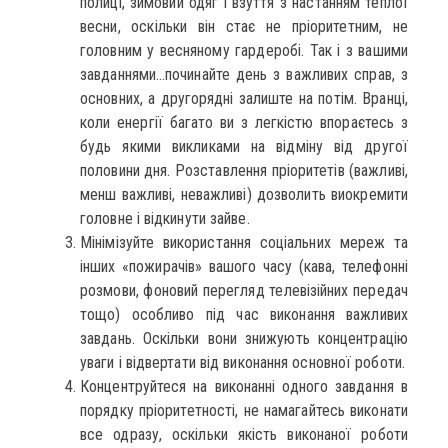
полиці, зимовий одяг і взуття з настанням теплої
весни, оскільки він стає не пріоритетним, не
головним у весняному гардеробі. Так і з вашими
завданнями…починайте день з важливих справ, з
основних, а другорядні залиште на потім. Вранці,
коли енергії багато ви з легкістю впораєтесь з
будь якими викликами на відміну від другої
половини дня. Розставлення пріоритетів (важливі,
менш важливі, неважливі) дозволить виокремити
головне і відкинути зайве.
Мінімізуйте використання соціальних мереж та
інших «пожирачів» вашого часу (кава, телефонні
розмови, фоновий перегляд телевізійних передач
тощо) особливо під час виконання важливих
завдань. Оскільки вони знижують концентрацію
уваги і відвертати від виконання основної роботи.
Концентруйтеся на виконанні одного завдання в
порядку пріоритетності, не намагайтесь виконати
все одразу, оскільки якість виконаної роботи