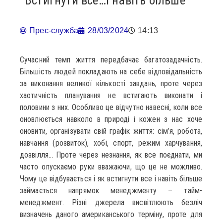
Встигнути все…і навіть більше
Прес-служба
28/03/2024
14:13
Сучасний темп життя передбачає багатозадачність.
Більшість людей покладають на себе відповідальність
за виконання великої кількості завдань, проте через
хаотичність планування не встигають виконати і
половини з них. Особливо це відчутно навесні, коли все
оновлюється навколо в природі і кожен з нас хоче
оновити, організувати свій графік життя: сім’я, робота,
навчання (розвиток), хобі, спорт, режим харчування,
дозвілля… Проте через незнання, як все поєднати, ми
часто опускаємо руки вважаючи, що це не можливо.
Чому це відбувається і як встигнути все і навіть більше
займається напрямок менеджменту – тайм-
менеджмент. Різні джерела висвітлюють безліч
визначень даного американського терміну, проте для