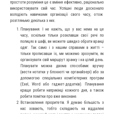
простоти розуміння це є вміння ефективно, раціонально
використовувати свій час. Успішні люди досконало
володіють навичками організації свого часу, отож
розгляньмо декілька з них.
Планування. І не кажіть, що у вас нема на це
часу, оскільки тільки розклавши свої речі по
полицях в шафі, ви можете швидко обрати вранці
одяг. Так само і з нашим справами в житті –
тільки прописавши їх, ми можемо зрозуміти, як
організувати свій маршрут зранку і на цілий день.
Планувати можна двома способами: вручну
(вести нотатки у блокноті чи органайзері) або за
допомогою спеціальних комп’ютерних програм
(Exel, Word або гаджет-додатків). Планування
краще робити наприкінці кожного дня, а також
робити помітки про вже виконане.
Встановлення пріоритетів. Я думаю більшість з
нас ховають, тобто складають на віддалені