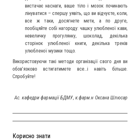
вистачає наснаги, ваше тіло і мозок починають
лінуватися – спершу уявіть, що ви відчуєте, коли,
все ж таки, досягнете мети, а по друге,
пообіцяйте собі нагороду: чашку улюбленої кави,
невеличку прогулянку, шоколад, декілька
сторінок улюбленої книги, декілька треків
улюбленої музики тощо.
Використовуючи такі методи організації свого дня ви
обов’язково встигатимете все…і навіть більше.
Спробуйте!
Ас. кафедри фармації БДМУ, к.фарм.н Оксана Шлюсар
Корисно знати