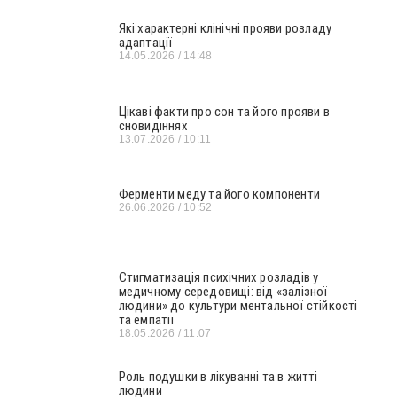
Які характерні клінічні прояви розладу
адаптації
14.05.2026
14:48
Цікаві факти про сон та його прояви в
сновидіннях
13.07.2026
10:11
Ферменти меду та його компоненти
26.06.2026
10:52
Стигматизація психічних розладів у
медичному середовищі: від «залізної
людини» до культури ментальної стійкості
та емпатії
18.05.2026
11:07
Роль подушки в лікуванні та в житті
людини