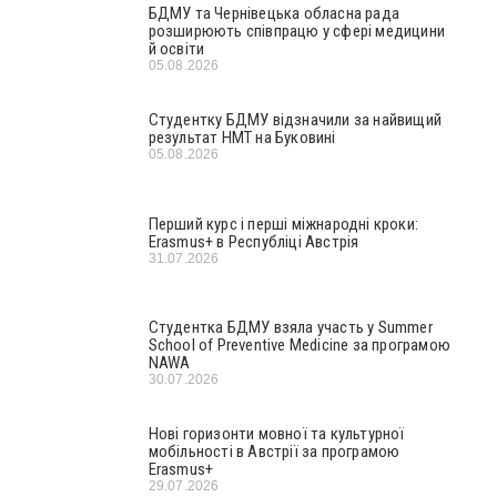
БДМУ та Чернівецька обласна рада
розширюють співпрацю у сфері медицини
й освіти
05.08.2026
Студентку БДМУ відзначили за найвищий
результат НМТ на Буковині
05.08.2026
Перший курс і перші міжнародні кроки:
Erasmus+ в Республіці Австрія
31.07.2026
Студентка БДМУ взяла участь у Summer
School of Preventive Medicine за програмою
NAWA
30.07.2026
Нові горизонти мовної та культурної
мобільності в Австрії за програмою
Erasmus+
29.07.2026