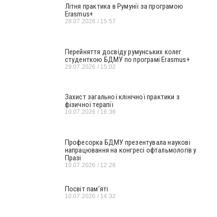
Літня практика в Румунії за програмою
Erasmus+
28.07.2026
15:57
Перейняття досвіду румунських колег
студенткою БДМУ по програмі Erasmus+
29.07.2026
15:02
Захист загальної клінічної практики з
фізичної терапії
10.07.2026
16:36
Професорка БДМУ презентувала наукові
напрацювання на конгресі офтальмологів у
Празі
10.07.2026
12:26
Посвіт пам’яті
10.07.2026
14:32