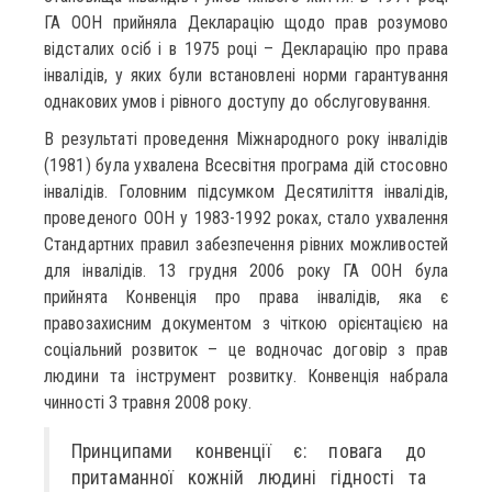
ГА ООН прийняла Декларацію щодо прав розумово
відсталих осіб і в 1975 році – Декларацію про права
інвалідів, у яких були встановлені норми гарантування
однакових умов і рівного доступу до обслуговування.
В результаті проведення Міжнародного року інвалідів
(1981) була ухвалена Всесвітня програма дій стосовно
інвалідів. Головним підсумком Десятиліття інвалідів,
проведеного ООН у 1983-1992 роках, стало ухвалення
Стандартних правил забезпечення рівних можливостей
для інвалідів. 13 грудня 2006 року ГА ООН була
прийнята Конвенція про права інвалідів, яка є
правозахисним документом з чіткою орієнтацією на
соціальний розвиток – це водночас договір з прав
людини та інструмент розвитку. Конвенція набрала
чинності 3 травня 2008 року.
Принципами конвенції є: повага до
притаманної кожній людині гідності та