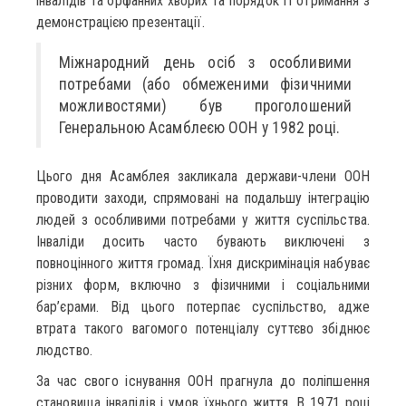
інвалідів та орфанних хворих та порядок її отримання з
демонстрацією презентації.
Міжнародний день осіб з особливими
потребами (або обмеженими фізичними
можливостями) був проголошений
Генеральною Асамблеєю ООН у 1982 році.
Цього дня Асамблея закликала держави-члени ООН
проводити заходи, спрямовані на подальшу інтеграцію
людей з особливими потребами у життя суспільства.
Інваліди досить часто бувають виключені з
повноцінного життя громад. Їхня дискримінація набуває
різних форм, включно з фізичними і соціальними
бар’єрами. Від цього потерпає суспільство, адже
втрата такого вагомого потенціалу суттєво збіднює
людство.
За час свого існування ООН прагнула до поліпшення
становища інвалідів і умов їхнього життя. В 1971 році