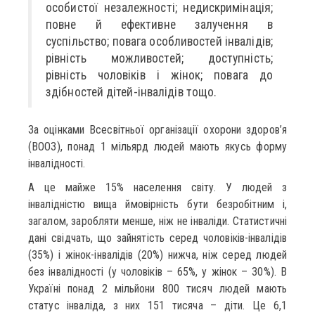
особистої незалежності; недискримінація;
повне й ефективне залучення в
суспільство; повага особливостей інвалідів;
рівність можливостей; доступність;
рівність чоловіків і жінок; повага до
здібностей дітей-інвалідів тощо.
За оцінками Всесвітньої організації охорони здоров’я
(ВООЗ), понад 1 мільярд людей мають якусь форму
інвалідності.
А це майже 15% населення світу. У людей з
інвалідністю вища ймовірність бути безробітним і,
загалом, заробляти менше, ніж не інваліди. Статистичні
дані свідчать, що зайнятість серед чоловіків-інвалідів
(35%) і жінок-інвалідів (20%) нижча, ніж серед людей
без інвалідності (у чоловіків – 65%, у жінок – 30%). В
Україні понад 2 мільйони 800 тисяч людей мають
статус інваліда, з них 151 тисяча – діти. Це 6,1