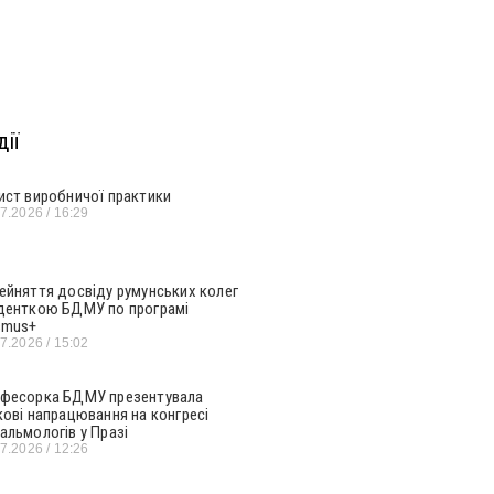
ії
ист виробничої практики
07.2026
16:29
ейняття досвіду румунських колег
денткою БДМУ по програмі
smus+
07.2026
15:02
фесорка БДМУ презентувала
кові напрацювання на конгресі
альмологів у Празі
07.2026
12:26