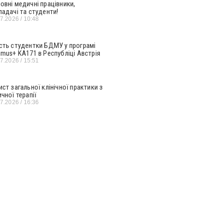
овні медичні працівники,
ладачі та студенти!
07.2026
10:48
сть студентки БДМУ у програмі
smus+ KA171 в Республіці Австрія
07.2026
15:51
ист загальної клінічної практики з
ичної терапії
07.2026
16:36