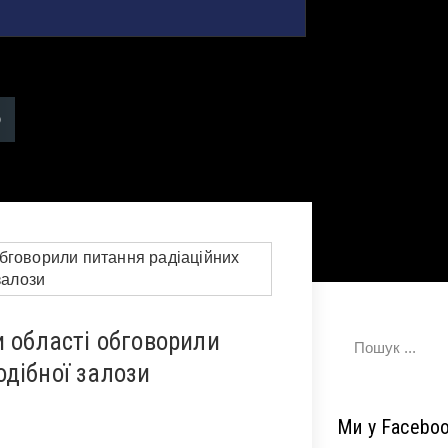
и області обговорили
дібної залози
Ми у Facebo