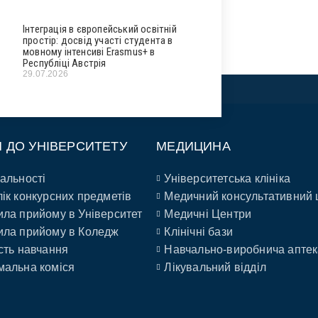
Інтеграція в європейський освітній
простір: досвід участі студента в
мовному інтенсиві Erasmus+ в
Республіці Австрія
29.07.2026
П ДО УНІВЕРСИТЕТУ
МЕДИЦИНА
альності
Університетська клініка
ік конкурсних предметів
Медичний консультативний 
ла прийому в Університет
Медичні Центри
ла прийому в Коледж
Клінічні бази
сть навчання
Навчально-виробнича аптек
альна коміся
Лікувальний відділ