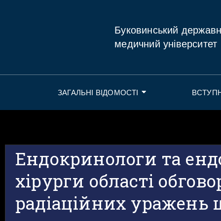
Буковинський держав
медичний університет
ЗАГАЛЬНІ ВІДОМОСТІ
ВСТУП
Ендокринологи та енд
хірурги області обгов
радіаційних уражень 