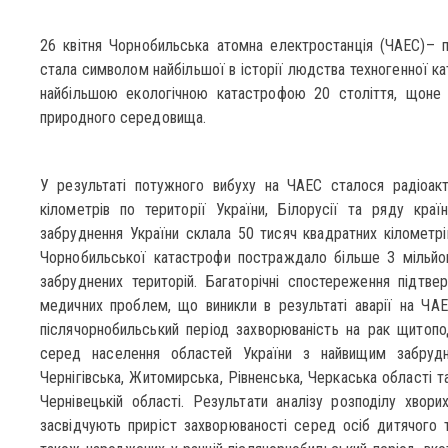
26 квітня Чорнобильська атомна електростанція (ЧАЕС)– п
стала символом найбільшої в історії людства техногенної к
найбільшою екологічною катастрофою 20 століття, щоне 
природного середовища.
У результаті потужного вибуху на ЧАЕС сталося радіоакт
кілометрів по території України, Білорусії та ряду краї
забруднення України склала 50 тисяч квадратних кілометрів
Чорнобильської катастрофи постраждало більше 3 мільйон
забруднених територій. Багаторічні спостереження підтве
медичних проблем, що виникли в результаті аварії на ЧАЕ
післячорнобильський період захворюваність на рак щитопо
серед населення областей України з найвищим забрудне
Чернігівська, Житомирська, Рівненська, Черкаська області та 
Чернівецькій області. Результати аналізу розподілу хвор
засвідчують приріст захворюваності серед осіб дитячого та