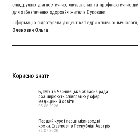
співдружніх діагностичних, лікувальних та профілактичних ді
для забезпечення здоров?я жителів Буковини.
Інформацію підготувала доцент кафедри клінічної імунології,
Оленович Ольга
Корисно знати
БДМУ та Чернівецька обласна рада
розширюють співпрацю у сфері
медицини й освіти
05.08.2026
Перший курс і перші міжнародні
кроки: Erasmus+ в Республіці Австрія
31.07.2026