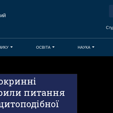
ний
Сту
НИКУ
ОСВІТА
НАУКА
окринні
орили питання
щитоподібної