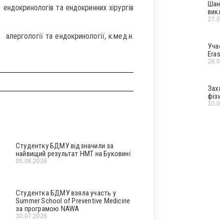
Шан
й ендокринологів та ендокринних хірургів
вик
27.
 алергології та ендокринології, к.мед.н.
Уча
Era
28.
Зах
фіз
10.
Студентку БДМУ відзначили за
найвищий результат НМТ на Буковині
05.08.2026
Студентка БДМУ взяла участь у
Summer School of Preventive Medicine
за програмою NAWA
30.07.2026