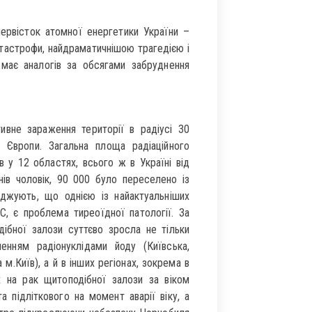
ервісток атомної енергетики України –
атастрофи, найдраматичнішою трагедією і
має аналогів за обсягами забруднення
ивне зараження території в радіусі 30
н Європи. Загальна площа радіаційного
 у 12 областях, всього ж в Україні від
ів чоловік, 90 000 було переселено із
рджують, що однією із найактуальніших
С, є проблема тиреоїдної патології. За
дібної залози суттєво зросла не тільки
нням радіонуклідами йоду (Київська,
м.Київ), а й в інших регіонах, зокрема в
их на рак щитоподібної залози за віком
 підліткового на момент аварії віку, а