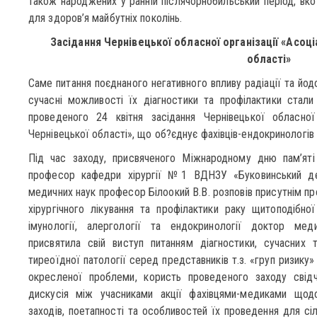
також народжених у ранній післячорнобильський період, в
для здоров’я майбутніх поколінь.
Засідання Чернівецької обласної організації «Асоц
області»
Саме питання поєднаного негативного впливу радіації та йод
сучасні можливості їх діагностики та профілактики стал
проведеного 24 квітня засідання Чернівецької обласної 
Чернівецької області», що об?єднує фахівців-ендокринологів 
Під час заходу, присвяченого Міжнародному дню пам’яті 
професор кафедри хірургії №1 ВДНЗУ «Буковинський де
медичних наук професор Білоокий В.В. розповів присутнім про
хірургічного лікування та профілактики раку щитоподібної
імунології, алергології та ендокринології доктор ме
присвятила свій виступ питанням діагностики, сучасних т
тиреоїдної патології серед представників т.з. «груп ризику» 
окресленої проблеми, користь проведеного заходу свідча
дискусія між учасниками акції фахівцями-медиками щодо 
заходів, поетапності та особливостей їх проведення для сіл