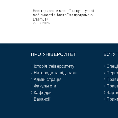
Нові горизонти мовної та культурної
мобільності в Австрії за програмою
Erasmus+
29.07.2026
ПРО УНІВЕРСИТЕТ
ВСТУ
Історія Університету
Спеці
Нагороди та відзнаки
Перел
Адміністрація
Прави
Факультети
Прави
Кафедри
Варті
Вакансії
Прийм