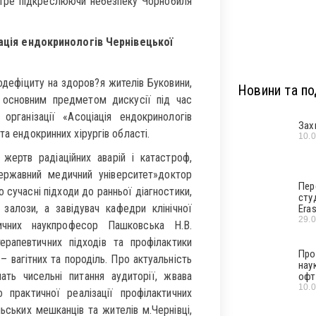
котре підкреслюючи небезпеку Чорнобиля
іація ендокринологів Чернівецької
одефіциту на здоров?я жителів Буковини,
Новини та под
и основним предметом дискусії під час
організації «Асоціація ендокринологів
Зах
та ендокринних хірургів області.
10.
жертв радіаційних аварій і катастроф,
ржавний медичний університет»доктор
Пер
 сучасні підходи до ранньої діагностики,
сту
 залози, а завідувач кафедри клінічної
Era
29.
дичних наукпрофесор Пашковська Н.В.
ерапевтичних підходів та профілактики
Про
– вагітних та породіль. Про актуальність
нау
ть чисельні питання аудиторії, жвава
офт
10.
практичної реалізації профілактичних
ьських мешканців та жителів м.Чернівці,