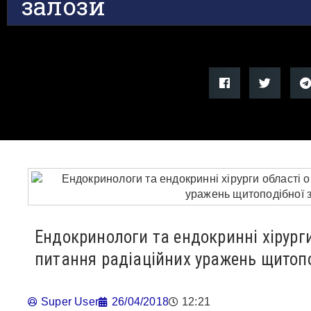
залози
Ендокринологи та ендокринні хірург
питання радіаційних уражень щитопо
Super User
26/04/2018
12:21