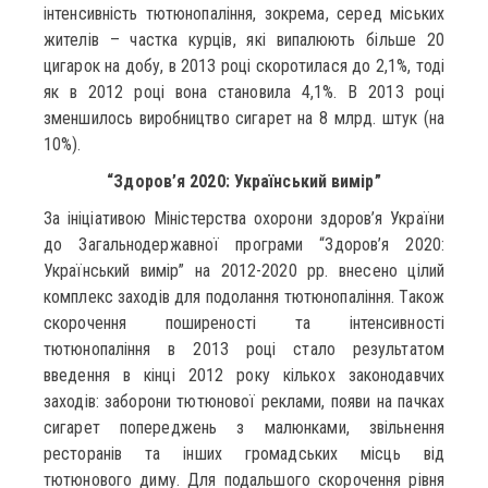
інтенсивність тютюнопаління, зокрема, серед міських
жителів – частка курців, які випалюють більше 20
цигарок на добу, в 2013 році скоротилася до 2,1%, тоді
як в 2012 році вона становила 4,1%. В 2013 році
зменшилось виробництво сигарет на 8 млрд. штук (на
10%).
“Здоров’я 2020: Український вимір”
За ініціативою Міністерства охорони здоров’я України
до Загальнодержавної програми “Здоров’я 2020:
Український вимір” на 2012-2020 рр. внесено цілий
комплекс заходів для подолання тютюнопаління. Також
скорочення поширеності та інтенсивності
тютюнопаління в 2013 році стало результатом
введення в кінці 2012 року кількох законодавчих
заходів: заборони тютюнової реклами, появи на пачках
сигарет попереджень з малюнками, звільнення
ресторанів та інших громадських місць від
тютюнового диму. Для подальшого скорочення рівня