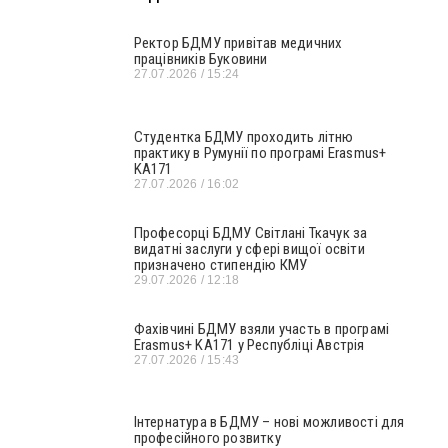
Ректор БДМУ привітав медичних
працівників Буковини
27.07.2026
15:24
Студентка БДМУ проходить літню
практику в Румунії по програмі Erasmus+
KA171
27.07.2026
16:02
Професорці БДМУ Світлані Ткачук за
видатні заслуги у сфері вищої освіти
призначено стипендію КМУ
29.07.2026
12:18
Фахівчині БДМУ взяли участь в програмі
Erasmus+ KA171 у Республіці Австрія
27.07.2026
15:43
Інтернатура в БДМУ – нові можливості для
професійного розвитку