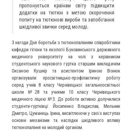
пропонується країнам світу підвищити
додатки на тютюн з метою скорочення
попиту на тютюнові вироби та запобігання
шкідливої звички серед молоді.
З нагоди Дня боротьби з тютюнопалінням співробітники
кафедри гігієни та екології Буковинського державного
медичного університету на чолі з керівником
студентського наукового гуртка старшим викладачем
Оксаною Кушнір та асистентом Іриною Візнюк
організували просвітницько-профілактичну роботу
серед учнів 8 класу Чернівецької загальноосвітньої
школи №28 та учнями 10 класу Чернівецького
медичного ліцею №3. До роботи активно долучилися
студенти-гуртківці: Йосипенко Владислав, Мельник
Дмитро, Цуманець Ірина, висвітлюючи у своїх виступах
основні механізми та наслідки шкідливого впливу
тютюнопаління на молодий організм.