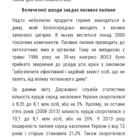
Величезної шкоди завдає пасивне паління
Надто небезпечні продукти горіння знаходяться в
диму, який безпосередньо виходить з кінчика
запаленої цигарки. В ньому міститься понад 2000
токсичних компонентів. Пасивне паління призводить до
патологічних змін в організмі. Тому не випадково у
травні 1986 року на 39-му конгресі ВООЗ було
прийнято звернення до урядів усіх країн з закликом
“забезпечити ефективний і надійний захист осіб, що не
палять, від впливу тютюнового диму”.
За даними звіту Державної служби статистики
кількість курців серед населення України скоротилася
з 8,35 до 8,1 млн осіб, або на 3%. Уцілому, за останні
п’ять років (2008-2013) кількість курців скоротилася з
10,1 до 8,1 млн осіб, або на 20%. У 2013 році
поширеність паління серед населення України у віці 12
років і старше становила 21,3%. Також скоротилася