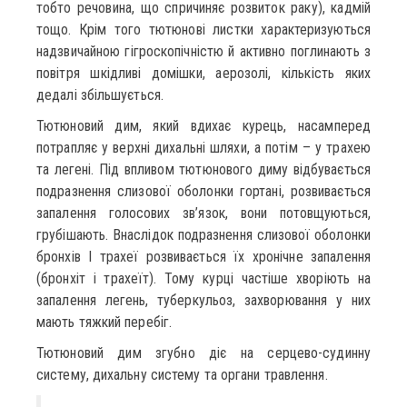
тобто речовина, що спричиняє розвиток раку), кадмій
тощо. Крім того тютюнові листки характеризуються
надзвичайною гігроскопічністю й активно поглинають з
повітря шкідливі домішки, аерозолі, кількість яких
дедалі збільшується.
Тютюновий дим, який вдихає курець, насамперед
потрапляє у верхні дихальні шляхи, а потім – у трахею
та легені. Під впливом тютюнового диму відбувається
подразнення слизової оболонки гортані, розвивається
запалення голосових зв’язок, вони потовщуються,
грубішають. Внаслідок подразнення слизової оболонки
бронхів I трахеї розвивається їх хронічне запалення
(бронхіт i трахеїт). Тому курці частіше хворіють на
запалення легень, туберкульоз, захворювання у них
мають тяжкий пepeбiг.
Тютюновий дим згубно діє на серцево-судинну
систему, дихальну систему та органи травлення.