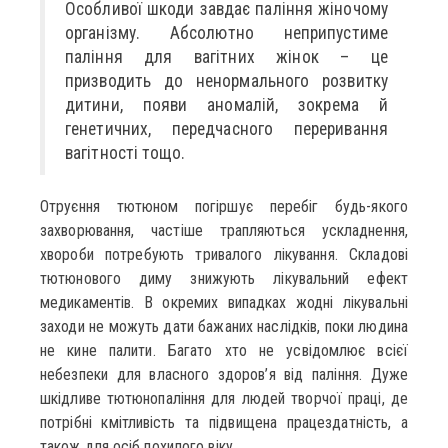
Особливої шкоди завдає паління жіночому
організму. Абсолютно неприпустиме
паління для вагітних жінок – це
призводить до ненормального розвитку
дитини, появи аномалій, зокрема й
генетичних, передчасного переривання
вагітності тощо.
Отруєння тютюном погіршує перебіг будь-якого
захворювання, частіше трапляються ускладнення,
хвороби потребують тривалого лікування. Складові
тютюнового диму знижують лікувальний ефект
медикаментів. В окремих випадках жодні лікувальні
заходи не можуть дати бажаних наслідків, поки людина
не кине палити. Багато хто не усвідомлює всієї
небезпеки для власного здоров’я від паління. Дуже
шкідливе тютюнопаління для людей творчої праці, де
потрібні кмітливість та підвищена працездатність, а
також для осіб похилого віку.