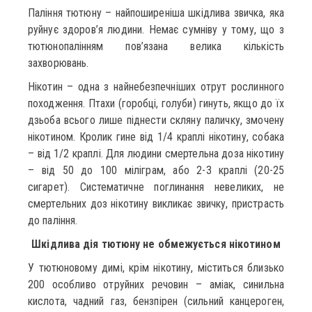
Паління тютюну – найпоширеніша шкідлива звичка, яка
руйнує здоров’я людини. Немає сумніву у тому, що з
тютюнопалінням пов’язана велика кількість
захворювань.
Нікотин – одна з найнебезпечніших отрут рослинного
походження. Птахи (горобці, голуби) гинуть, якщо до їх
дзьоба всього лише піднести скляну паличку, змочену
нікотином. Кролик гине від 1/4 краплі нікотину, собака
– від 1/2 краплі. Для людини смертельна доза нікотину
– від 50 до 100 міліграм, або 2-3 краплі (20-25
сигарет). Систематичне поглинання невеликих, не
смертельних доз нікотину викликає звичку, пристрасть
до паління.
Шкідлива дія тютюну не обмежується нікотином
У тютюновому димі, крім нікотину, міститься близько
200 особливо отруйних речовин – аміак, синильна
кислота, чадний газ, бензпірен (сильний канцероген,