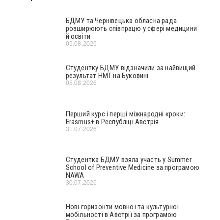
БДМУ та Чернівецька обласна рада
розширюють співпрацю у сфері медицини
й освіти
05.08.2026
Студентку БДМУ відзначили за найвищий
результат НМТ на Буковині
05.08.2026
Перший курс і перші міжнародні кроки:
Erasmus+ в Республіці Австрія
31.07.2026
Студентка БДМУ взяла участь у Summer
School of Preventive Medicine за програмою
NAWA
30.07.2026
Нові горизонти мовної та культурної
мобільності в Австрії за програмою