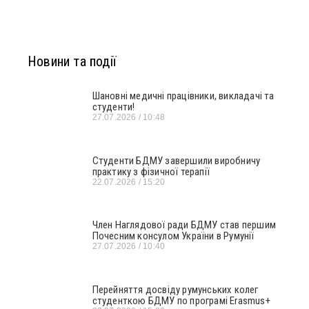
Новини та події
Шановні медичні працівники, викладачі та
студенти!
27.07.2026
10:48
Студенти БДМУ завершили виробничу
практику з фізичної терапії
22.07.2026
15:20
Член Наглядової ради БДМУ став першим
Почесним консулом України в Румунії
27.07.2026
10:40
Перейняття досвіду румунських колег
студенткою БДМУ по програмі Erasmus+