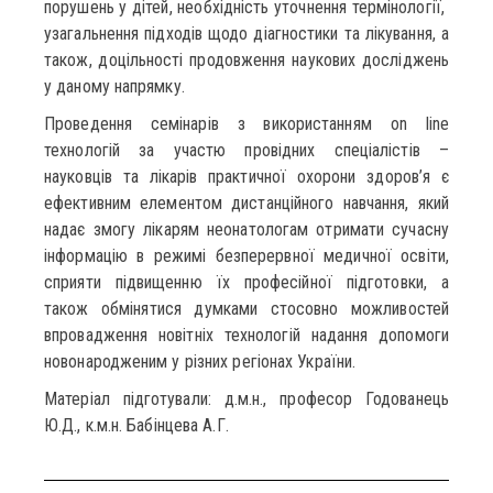
порушень у дітей, необхідність уточнення термінології,
узагальнення підходів щодо діагностики та лікування, а
також, доцільності продовження наукових досліджень
у даному напрямку.
Проведення семінарів з використанням on line
технологій за участю провідних спеціалістів –
науковців та лікарів практичної охорони здоров’я є
ефективним елементом дистанційного навчання, який
надає змогу лікарям неонатологам отримати сучасну
інформацію в режимі безперервної медичної освіти,
сприяти підвищенню їх професійної підготовки, а
також обмінятися думками стосовно можливостей
впровадження новітніх технологій надання допомоги
новонародженим у різних регіонах України.
Матеріал підготували: д.м.н., професор Годованець
Ю.Д., к.м.н. Бабінцева А.Г.