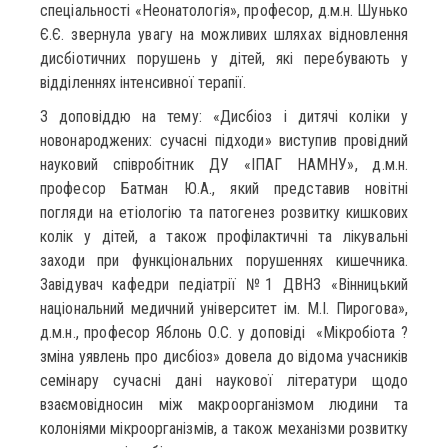
спеціальності «Неонатологія», професор, д.м.н. Шунько
Є.Є. звернула увагу на можливих шляхах відновлення
дисбіотичних порушень у дітей, які перебувають у
відділеннях інтенсивної терапії.
З доповіддю на тему: «Дисбіоз і дитячі коліки у
новонароджених: сучасні підходи» виступив провідний
науковий співробітник ДУ «ІПАГ НАМНУ», д.м.н.
професор Батман Ю.А., який представив новітні
погляди на етіологію та патогенез розвитку кишкових
колік у дітей, а також профілактичні та лікувальні
заходи при функціональних порушеннях кишечника.
Завідувач кафедри педіатрії №1 ДВНЗ «Вінницький
національний медичний університет ім. М.І. Пирогова»,
д.м.н., професор Яблонь О.С. у доповіді «Мікробіота ?
зміна уявлень про дисбіоз» довела до відома учасників
семінару сучасні дані наукової літератури щодо
взаємовідносин між макроорганізмом людини та
колоніями мікроорганізмів, а також механізми розвитку