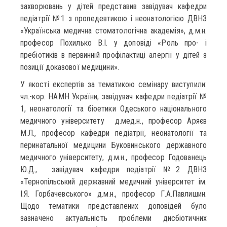
захворювань у дітей представив завідувач кафедри
педіатрії №1 з пропедевтикою і неонатологією ДВНЗ
«Українська медична стоматологічна академія», д.м.н.
професор Похилько В.І. у доповіді «Роль про- і
пребіотиків в первинній профілактиці алергії у дітей з
позиції доказової медицини».
У якості експертів за тематикою семінару виступили:
чл.-кор. НАМН України, завідувач кафедри педіатрії №
1, неонатології та біоетики Одеського національного
медичного університету д.мед.н., професор Аряєв
М.Л., професор кафедри педіатрії, неонатології та
перинатальної медицини Буковинського державного
медичного університету, д.м.н., професор Годованець
Ю.Д., завідувач кафедри педіатрії №2 ДВНЗ
«Тернопільський державний медичний університет ім.
І.Я. Горбачевського» д.м.н., професор Г.А.Павлишин.
Щодо тематики представлених доповідей було
зазначено актуальність проблеми дисбіотичних