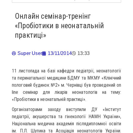
Онлайн семінар-тренінг
«Пробіотики в неонатальній
практиці»
Super User
13/11/2014
13:33
11 листопада на базі кафедри педіатрії, неонатології
та перинатальної медицини БДМУ та МКМУ «Клінічний
пологовий будинок №2» м. Чернівці був проведений on
line семінар для лікарів неонатологів на тему:
«Пробіотики в неонатальній практиці».
Організаторами заходу виступили ДУ «Інститут
педіатрії, акушерства та гінекології НАМН України»,
Національна медична академія післядипломної освіти
ім. П.Л. Шупика та Асоціація неонатологів України.