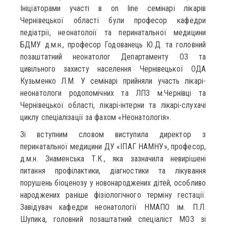
Ініціаторами участі в on line семінарі лікарів
Чернівецької області були професор кафедри
педіатрії, неонатолоії та перинатальної медицини
БДМУ д.м.н., професор Годованець Ю.Д. та головний
позаштатний неонатолог Департаменту ОЗ та
цивільного захисту населення Чернівецької ОДА
Кузьменко Л.М. У семінарі прийняли участь лікарі-
неонатологи родопомічних та ЛПЗ м.Чернівці та
Чернівецької області, лікарі-інтерни та лікарі-слухачі
циклу спеціалізації за фахом «Неонатологія».
Зі вступним словом виступила директор з
перинатальної медицини ДУ «ІПАГ НАМНУ», професор,
д.м.н. Знаменська Т.К., яка зазначила невирішені
питання профілактики, діагностики та лікування
порушень біоценозу у новонароджених дітей, особливо
народжених раніше фізіологічного терміну гестації.
Завідувач кафедри неонатології НМАПО ім. П.Л.
Шупика, головний позаштатний спеціаліст МОЗ зі