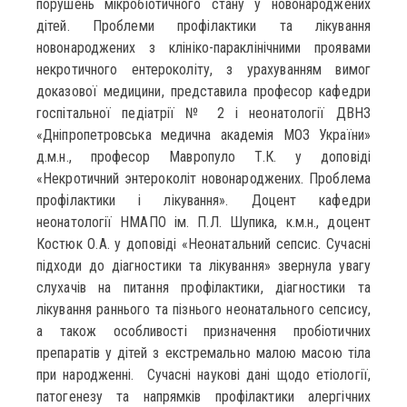
порушень мікробіотичного стану у новонароджених
дітей. Проблеми профілактики та лікування
новонароджених з клініко-параклінічними проявами
некротичного ентероколіту, з урахуванням вимог
доказової медицини, представила професор кафедри
госпітальної педіатрії № 2 і неонатології ДВНЗ
«Дніпропетровська медична академія МОЗ України»
д.м.н., професор Мавропуло Т.К. у доповіді
«Некротичний энтероколіт новонароджених. Проблема
профілактики і лікування». Доцент кафедри
неонатології НМАПО ім. П.Л. Шупика, к.м.н., доцент
Костюк О.А. у доповіді «Неонатальний сепсис. Сучасні
підходи до діагностики та лікування» звернула увагу
слухачів на питання профілактики, діагностики та
лікування раннього та пізнього неонатального сепсису,
а також особливості призначення пробіотичних
препаратів у дітей з екстремально малою масою тіла
при народженні. Сучасні наукові дані щодо етіології,
патогенезу та напрямків профілактики алергічних