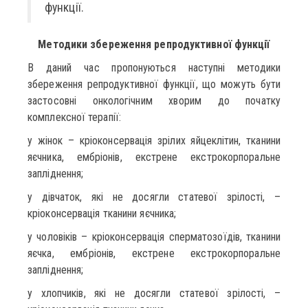
функції.
Методики збереження репродуктивної функції
В даний час пропонуються наступні методики
збереження репродуктивної функції, що можуть бути
застосовні онкологічним хворим до початку
комплексної терапії:
у жінок – кріоконсервація зрілих яйцеклітин, тканини
яєчника, ембріонів, екстрене екстрокорпоральне
запліднення;
у дівчаток, які не досягли статевої зрілості, –
кріоконсервація тканини яєчника;
у чоловіків – кріоконсервація сперматозоїдів, тканини
яєчка, ембріонів, екстрене екстрокорпоральне
запліднення;
у хлопчиків, які не досягли статевої зрілості, –