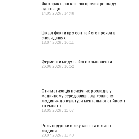
Які характерні клінічні прояви розладу
адаптації
14.05.2026
14:48
Цікаві факти про сон та його прояви в
сновидіннях
13.07.2026
10:11
Ферменти меду та його компоненти
26.06.2026
10:52
Стигматизація психічних розладів у
медичному середовищі: від «залізної
людини» до культури ментальної стійкості
та емпатії
18.05.2026
11:07
Роль подушки в лікуванні та в житті
людини
28.07.2026
11:48