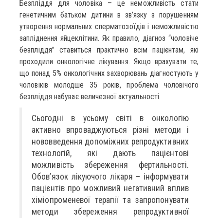
Безпліддя для чоловіка – це неможливість стати
генетичним батьком дитини в зв’язку з порушенням
утворення нормальних сперматозоїдів і неможливістю
запліднення яйцеклітини. Як правило, діагноз “чоловіче
безпліддя” ставиться практично всім пацієнтам, які
проходили онкологічне лікування. Якщо врахувати те,
що понад 5% онкологічних захворювань діагностують у
чоловіків молодше 35 років, проблема чоловічого
безпліддя набуває величезної актуальності.
Сьогодні в усьому світі в онкологію
активно впроваджуються різні методи і
нововведення допоміжних репродуктивних
технологій, які дають пацієнтові
можливість збереження фертильності.
Обов’язок лікуючого лікаря – інформувати
пацієнтів про можливий негативний вплив
хіміопроменевої терапії та запропонувати
методи збереження репродуктивної