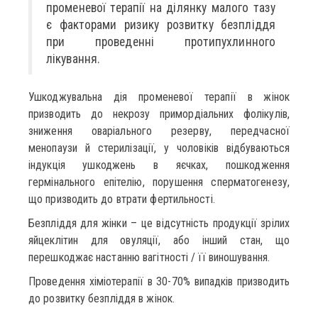
променевої терапії на ділянку малого тазу
є факторами ризику розвитку безпліддя
при проведенні протипухлинного
лікування.
Ушкоджувальна дія променевої терапії в жінок
призводить до некрозу примордіальних фолікулів,
зниження оваріального резерву, передчасної
менопаузи й стерилізації, у чоловіків відбуваються
індукція ушкоджень в яєчках, пошкодження
гермінального епітелію, порушення сперматогенезу,
що призводить до втрати фертильності.
Безпліддя для жінки – це відсутність продукції зрілих
яйцеклітин для овуляції, або інший стан, що
перешкоджає настанню вагітності / її виношування.
Проведення хіміотерапії в 30-70% випадків призводить
до розвитку безпліддя в жінок.