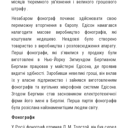
місяців тюремного ув’язнення і великого грошового
штрафу .
Незабаром фонограф починає здійснювати свою
переможну вторгнення в Європу. Едісон намагався
налагодити масове виробництво фонографів, які
коштували недешево. Невдовзі було створено
товариство з виробництва і розповсюдження апарату.
Перші фонографи, які з’явилися у продажу були
виготовлені в Нью-Йорку Зигмундом Бергманом.
Бергман працював у майстерні Едісона, де проявив
видатні здібності. Заробивши невеликі гроші, він вклав
їх у власне підприємство і зайнявся виготовленням
фонографів та вугільних мікрофонів системи Едісона.
Згодом Бергман став засновником електротехнічної
фірми його імені в Берліні. Перша партія фонографів
була розіслана найзнаменитішим людям світу.
Фонографи
У Росії фонограф отримав Л. М. Толстой, він був серед