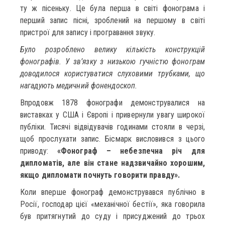
ту ж пісеньку. Це була перша в світі фонограма і
перший запис пісні, зроблений на першому в світі
пристрої для запису і програвання звуку.
Було розроблено велику кількість конструкцій
фонографів. У зв’язку з низькою гучністю фонограм
доводилося користуватися слуховими трубками, що
нагадують медичний фонендоскоп.
Впродовж 1878 фонографи демонструвалися на
виставках у США і Європі і привернули увагу широкої
публіки. Тисячі відвідувачів годинами стояли в черзі,
щоб прослухати запис. Бісмарк висловився з цього
приводу:
«Фонограф – небезпечна річ для
дипломатів, але він стане надзвичайно хорошим,
якщо дипломати почнуть говорити правду».
Коли вперше фонограф демонструвався публічно в
Росії, господар цієї «механічної бестії», яка говорила
був притягнутий до суду і присуджений до трьох