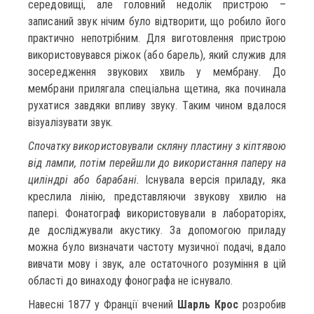
середовищі, але головний недолік пристрою –
записаний звук нічим було відтворити, що робило його
практично непотрібним. Для виготовлення пристрою
використовувався ріжок (або барель), який служив для
зосередження звукових хвиль у мембрану. До
мембрани прилягала спеціальна щетина, яка починала
рухатися завдяки впливу звуку. Таким чином вдалося
візуалізувати звук.
Спочатку використовували скляну пластину з кіптявою
від лампи, потім перейшли до використання паперу на
циліндрі або барабані.
Існувала версія приладу, яка
креслила лінію, представляючи звукову хвилю на
папері. Фонатограф використовували в лабораторіях,
де досліджували акустику. За допомогою приладу
можна було визначати частоту музичної подачі, вдало
вивчати мову і звук, але остаточного розуміння в цій
області до винаходу фонографа не існувало.
Навесні 1877 у Франції вчений
Шарль Крос
розробив