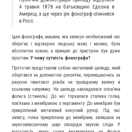
4 травня 1878 на батьківщині Едісона в
Америці, а ще через рік фонограф опинився
в Росії.
Ідея фонографа, машини, яка записує необмежений час
зберігає і відтворює людську мову і музику, була
абсолютно новою, а принцип дії пристрою був дуже
простим.
У чому сутність фонографа?
Прототип представляв собою металевий циліндр, який
обертався за допомогою рукоятки, переміщаючись за
рахунок гвинтової різьби на провідному валику в
осьовому напрямку. На циліндр накладалася олов’яна
фольга (станіоль). До неї торкалася сталева голка,
пов’язана з мембраною з пергаменту. До мембрані був
прикріплений металевий конусний рупор. Під час
запису, голка прикріплена до мембрани, залишала на
звукозаписуючому шарі своєрідні звукові сліди. У
відсутність звуку голка видавлювала на фользі