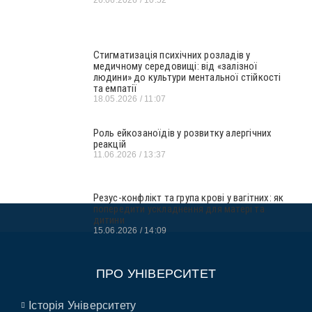
26.06.2026
10:52
Стигматизація психічних розладів у
медичному середовищі: від «залізної
людини» до культури ментальної стійкості
та емпатії
18.05.2026
11:07
Роль ейкозаноїдів у розвитку алергічних
реакцій
11.06.2026
13:37
Резус-конфлікт та група крові у вагітних: як
попередити ускладнення для матері та
дитини
15.06.2026
14:09
ПРО УНІВЕРСИТЕТ
Історія Університету