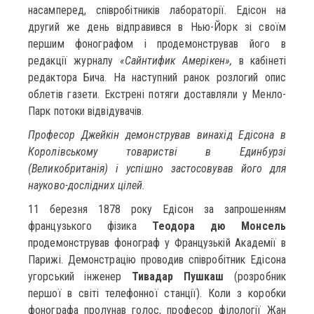
насамперед, співробітників лабораторії. Едісон на
другий же день відправився в Нью-Йорк зі своїм
першим фонографом і продемонстрував його в
редакції журналу
«Сайнтифик Амерікен»,
в кабінеті
редактора Бича. На наступний ранок розлогий опис
облетів газети. Екстрені потяги доставляли у Менло-
Парк потоки відвідувачів.
Професор Джейкін демонстрував винахід Едісона в
Королівському товаристві в Единбурзі
(Великобританія) і успішно застосовував його для
науково-дослідних цілей.
11 березня 1878 року Едісон за запрошенням
французького фізика
Теодора дю Монсель
продемонстрував фонограф у Французькій Академії в
Парижі. Демонстрацію проводив співробітник Едісона
угорський інженер
Тивадар Пушкаш
(розробник
першої в світі телефонної станції). Коли з коробки
фонографа пролунав голос, професор філології Жан