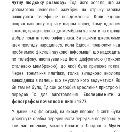
чутну людську розмову»
. Тоді його осяяло, що за
допомогою нанесення зазубрин на стрічку можна
записувати телефонне повідомлення. Коли Едісон
покрив паперову стрічку шаром воску, йому вдалося
голкою, прикріпленою до мембрани записати на стрічці
добре помітні телеграфні знаки. За іншими джерелами
ідея приладу народилася, коли Едісон, працюючи над
проблемою фіксації звукової інформації, що надходить
по телефону, наспівував над його діафрагмою (тонкою
сталевою мембраною), до якої була припаяна голка.
Через тремтіння платівки, голка випадково вколола
винахідника в палець, що змусило його задуматися. Як
би там не було, Едісон розробив креслення пристрою і
передав їх для виготовлення.
Експерименти з
фонографом почалися в липні 1877.
У даний час фонограф, на якому вперше в світі була
досягнута слабка переривчаста передача популярної у
той час пісеньки, можна бачити в Лондоні в
Музеї