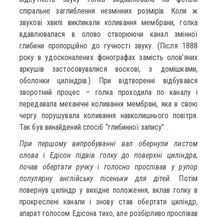
спіральне заглиблення незмінних розмірів. Коли ж
звукові хвилі викликали коливання мембрани, голка
вдавлювалася в олово створюючи канал змінної
глибини пропорційно до гучності звуку. (Після 1888
року в удосконалених фонографах замість олов’яних
аркушів застосовувалися воскові, з домішками,
оболонки циліндрів.) При відтворенні відбувався
зворотний процес – голка проходила по каналу і
передавала механічні коливання мембрані, яка в свою
чергу порушувала коливання навколишнього повітря.
Так був винайдений спосіб “глибинної запису” .
При першому випробуванні вал обернули листом
олова і Едісон підвів голку до поверхні циліндра,
почав обертати ручку і голосно проспівав у рупор
популярну англійську пісеньки для дітей.
Потім
повернув циліндр у вихідне положення, вклав голку в
прокреслені канали і знову став обертати циліндр,
апарат голосом Едісона тихо, але розбірливо проспівав