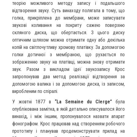
теорію можливого методу запису і подальшого
відтворення звуку. Суть винаходу полягала в тому, що
голка, прикріплена до мембрани, може записувати
звукові коливання на покриту сажею поверхню
скляного диска, що обертається. З цього диску
оптичним шляхом можна отримати одну або декілька
копій на світлочутливу хромову платівку. За допомогою
голки дотичної з мембраною, що рухається по
зображенню звуку на платівці, можна знову отримати
звук. Разом з викладом ідеї звукозапису Крос
запропонував два метод реалізації відтворення за
допомогою валика і за допомогою диска, із записом,
виробленим по спіралі.
У жовтні 1877 в
“La Semaine du Clerge”
була
опублікована замітка, в якій детально описувалося його
винахід, і між іншим, пропонувалося назвати апарат
фонографом. Крос працював над створенням робочого
прототипу і планував продемонструвати прилад на