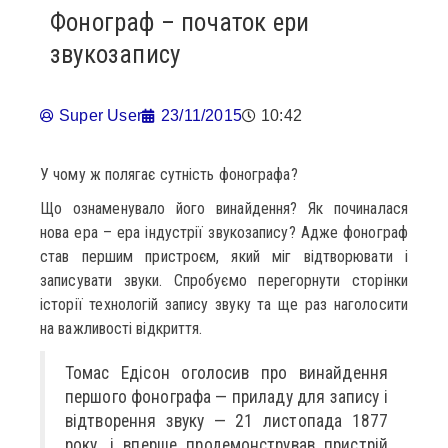
Фонограф – початок ери
звукозапису
Super User
23/11/2015
10:42
У чому ж полягає сутність фонографа?
Що ознаменувало його винайдення? Як починалася
нова ера – ера індустрії звукозапису? Адже фонограф
став першим пристроєм, який міг відтворювати і
записувати звуки. Спробуємо перегорнути сторінки
історії технологій запису звуку та ще раз наголосити
на важливості відкриття.
Томас Едісон оголосив про винайдення
першого фонографа — приладу для запису і
відтворення звуку — 21 листопада 1877
року, і вперше продемонстрував пристрій