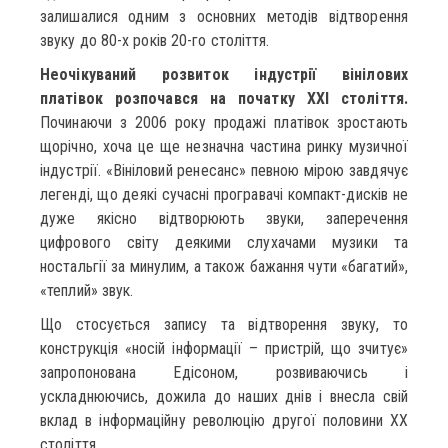
залишалися одним з основних методів відтворення
звуку до 80-х років 20-го століття.
Неочікуваний розвиток індустрії вінілових
платівок розпочався на початку ХХІ століття.
Починаючи з 2006 року продажі платівок зростають
щорічно, хоча це ще незначна частина ринку музичної
індустрії. «Вініловий ренесанс» певною мірою завдячує
легенді, що деякі сучасні програвачі компакт-дисків не
дуже якісно відтворюють звуки, заперечення
цифрового світу деякими слухачами музики та
ностальгії за минулим, а також бажання чути «багатий»,
«теплий» звук.
Що стосується запису та відтворення звуку, то
конструкція «носій інформації – пристрій, що зчитує»
запропонована Едісоном, розвиваючись і
ускладнюючись, дожила до наших днів і внесла свій
вклад в інформаційну революцію другої половини XX
століття.