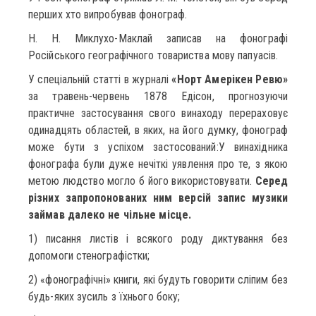
перших хто випробував фонограф.
Н. Н. Миклухо-Маклай записав на фонографі
Російського географічного товариства мову папуасів.
У спеціальній статті в журналі
«Норт Амерікен Ревю»
за травень-червень 1878 Едісон, прогнозуючи
практичне застосування свого винаходу перераховує
одинадцять областей, в яких, на його думку, фонограф
може бути з успіхом застосований:У винахідника
фонографа були дуже нечіткі уявлення про те, з якою
метою людство могло б його використовувати.
Серед
різних запропонованих ним версій запис музики
займав далеко не чільне місце.
1) писання листів і всякого роду диктування без
допомоги стенографістки;
2) «фонографічні» книги, які будуть говорити сліпим без
будь-яких зусиль з їхнього боку;