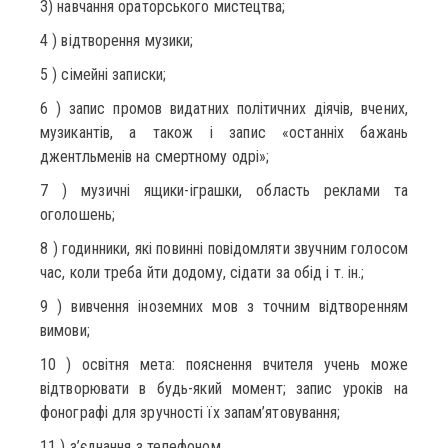
3) навчання ораторського мистецтва;
4 ) відтворення музики;
5 ) сімейні записки;
6 ) запис промов видатних політичних діячів, вчених,
музикантів, а також і запис «останніх бажань
джентльменів на смертному одрі»;
7 ) музичні ящики-іграшки, область реклами та
оголошень;
8 ) годинники, які повинні повідомляти звучним голосом
час, коли треба йти додому, сідати за обід і т. ін.;
9 ) вивчення іноземних мов з точним відтворенням
вимови;
10 ) освітня мета: пояснення вчителя учень може
відтворювати в будь-який момент; запис уроків на
фонографі для зручності їх запам’ятовування;
11 ) з’єднання з телефоном.