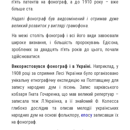
п’ять патентів на фонограф, а до 1910 року – вже
більше ста.
Надалі фонограф був видозмінений і отримав дуже
великий розвиток у вигляді грамофона.
На межі століть фонограф і всі його види завоювали
широке визнання, і більшість пророкувань Едісона,
зроблених за двадцять п’ять років до цього, почали
здійснюватися.
Використовувся фонограф і в Україні.
Наприклад, у
1908 році за сприяння Лесі Українки було організовано
унікальну етнографічну експедицію на Полтавщину для
запису народних дум і пісень. Запис харківського
кобзаря Гната Гочаренка, що мав великий репертуар –
записала теж Л.Українка, а її знайомий Ф. Колесса
глибоко дослідив та описав мелодії українських
народних дум на основі фольклору,
епо
с
у
записавши їх
на фонограф.