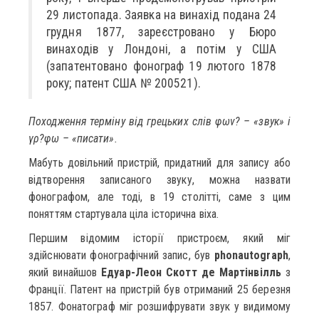
29 листопада. Заявка на винахід подана 24
грудня 1877, зареєстровано у Бюро
винаходів у Лондоні, а потім у США
(запатентовано фонограф 19 лютого 1878
року; патент США № 200521).
Походження терміну від грецьких слів φων? – «звук» і
γρ?φω – «писати».
Мабуть довільний пристрій, придатний для запису або
відтворення записаного звуку, можна назвати
фонографом, але тоді, в 19 столітті, саме з цим
поняттям стартувала ціла історична віха.
Першим відомим історії пристроєм, який міг
здійснювати фонографічний запис, був
phonautograph
,
який винайшов
Едуар-Леон Скотт де Мартінвілль
з
Франції. Патент на пристрій був отриманий 25 березня
1857. Фонатограф міг розшифрувати звук у видимому