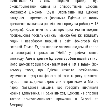
політехнічних знань.
Перший прилад був
сконструйований одним із співробітників Едісона,
механіком Джоном Крузі. Отримавши від Едісона
завдання і креслення (позначка Едісона на полях
креслення визначала розмір винагороди за роботу – 18
доларів). Крузі, який не знав про призначення моделі,
пропрацював поспіль без сну і майже без їжі тридцять
годин і незабаром перший в світі фонограф був
готовий. Томас Едісон вперше записав людський голос
на фонограф і прокричав “Hello” у приймач свого
винаходу.
Але відомим Едісона зробив інший запис.
Його демонстрація пісні
«Mary had a little lamb»
(при
всьому тому, що Едісон начисто позбавлений
музичного слуху) на фонографі того ж року призвела
фурор і винахідника охрестили «чарівником з Менло
парк». Загадкова машина, що говорить викликала
крайнє здивування. Ні один винахід Едісона не справив
такого приголомшливого враження в Європі та
Америці.