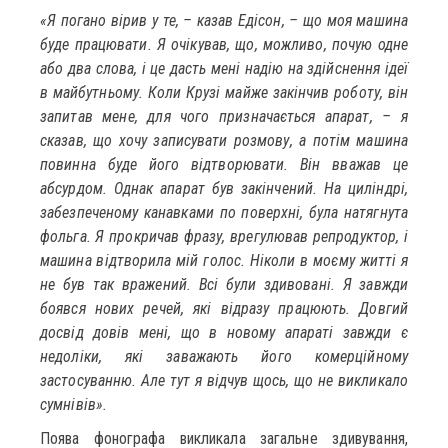
«Я погано вірив у те, – казав Едісон, – що моя машина
буде працювати. Я очікував, що, можливо, почую одне
або два слова, і це дасть мені надію на здійснення ідеї
в майбутньому. Коли Крузі майже закінчив роботу, він
запитав мене, для чого призначається апарат, – я
сказав, що хочу записувати розмову, а потім машина
повинна буде його відтворювати. Він вважав це
абсурдом. Однак апарат був закінчений. На циліндрі,
забезпеченому канавками по поверхні, була натягнута
фольга. Я прокричав фразу, врегулював репродуктор, і
машина відтворила мій голос. Ніколи в моєму житті я
не був так вражений. Всі були здивовані. Я завжди
боявся нових речей, які відразу працюють. Довгий
досвід довів мені, що в новому апараті завжди є
недоліки, які заважають його комерційному
застосуванню. Але тут я відчув щось, що не викликало
сумнівів».
Поява фонографа викликала загальне здивування,