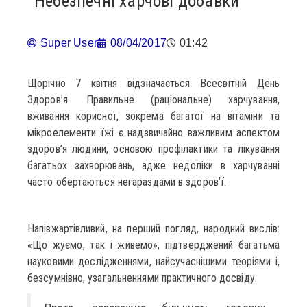
Небезпечні харчові добавки
Super User
08/04/2017
01:42
Щорічно 7 квітня відзначається Всесвітній День
Здоров’я. Правильне (раціональне) харчування,
вживання корисної, зокрема багатої на вітаміни та
мікроелементи їжі є надзвичайно важливим аспектом
здоров’я людини, основою профілактики та лікування
багатьох захворювань, адже недоліки в харчуванні
часто обертаються негараздами в здоров’ї.
Напівжартівливий, на перший погляд, народний вислів:
«Що жуємо, так і живемо», підтверджений багатьма
науковими дослідженнями, найсучаснішими теоріями і,
безсумнівно, узагальненнями практичного досвіду.