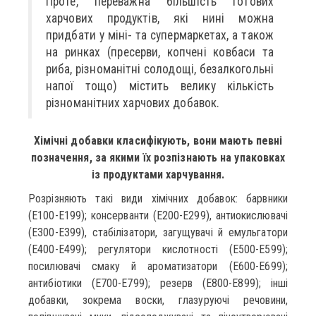
Проте, переважна більшість готових
харчових продуктів, які нині можна
придбати у міні- та супермаркетах, а також
на ринках (пресерви, копчені ковбаси та
риба, різноманітні солодощі, безалкогольні
напої тощо) містить велику кількість
різноманітних харчових добавок.
Хімічні добавки класифікують, вони мають певні
позначення, за якими їх розпізнають на упаковках
із продуктами харчування.
Розрізняють такі види хімічних добавок: барвники
(Е100-Е199); консерванти (Е200-Е299), антиокислювачі
(Е300-Е399), стабілізатори, загущувачі й емульгатори
(Е400-Е499); регулятори кислотності (Е500-Е599);
посилювачі смаку й ароматизатори (Е600-Е699);
антибіотики (Е700-Е799); резерв (Е800-Е899); інші
добавки, зокрема воски, глазуруючі речовини,