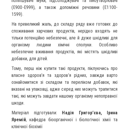
поліпшувачі муки, підсолоджувачі та піноутворювачі
(Е900-Е999), а також допоміжні речовини (Е1100-
1599).
На превеликий жаль, до складу ряду вже готових до
споживання харчових продуктів, нерідко входять не
тільки потенційно небезпечні, але й дуже шкідливі для
організму людини хімічні сполуки. Особливо
небезпечне вживання продуктів, які містять шкідливі
добавки, для дітей.
Тому, перш ніж купити такі продукти, піклуючись про
власне здоров’я та здоров’я рідних, завжди варто
ознайомитися зі складом та переліком добавок, які
вказані на упаковці, адже серед них можуть трапитися
такі, які можуть завдати нашому організму непоправної
шкоди.
Матеріал підготували:
Надія Григор’єва, Ірина
Яремій
, кафедра біоорганічної і біологічної хімії та
клінічної біохімії