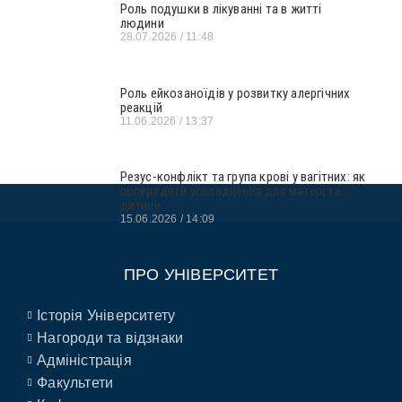
Роль подушки в лікуванні та в житті
людини
28.07.2026
11:48
Роль ейкозаноїдів у розвитку алергічних
реакцій
11.06.2026
13:37
Резус-конфлікт та група крові у вагітних: як
попередити ускладнення для матері та
дитини
15.06.2026
14:09
ПРО УНІВЕРСИТЕТ
Історія Університету
Нагороди та відзнаки
Адміністрація
Факультети