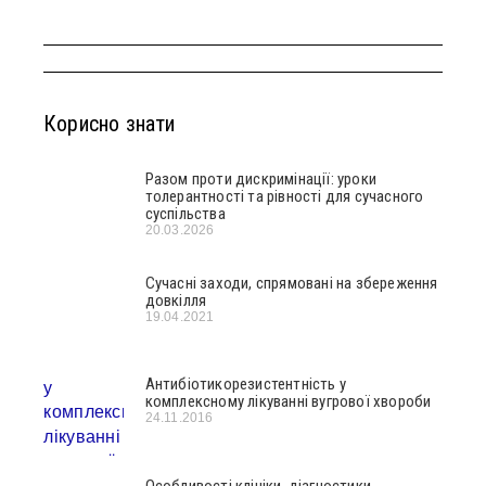
Корисно знати
Разом проти дискримінації: уроки
толерантності та рівності для сучасного
суспільства
20.03.2026
Сучасні заходи, спрямовані на збереження
довкілля
19.04.2021
Антибіотикорезистентність у
комплексному лікуванні вугрової хвороби
24.11.2016
Особливості клініки, діагностики,