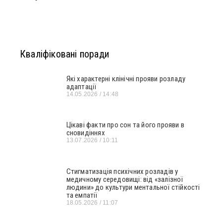
Кваліфіковані поради
Які характерні клінічні прояви розладу
адаптації
14.05.2026
14:48
Цікаві факти про сон та його прояви в
сновидіннях
13.07.2026
10:11
Стигматизація психічних розладів у
медичному середовищі: від «залізної
людини» до культури ментальної стійкості
та емпатії
18.05.2026
11:07