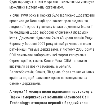
буде вирощувати їхні ж органи і таким чином уникнути
можливих відторгнень організмом.
У січні 1998 року в Парижі було підписано Додатковий
протокол до Конвенції про захист прав людини та
людської гідності у зв’язку із застосуванням біології
та медицини щодо заборони клонування людських
істот. Документ підписали 24 із 43 країн-членів Ради
Європи, у березні 2001 року він набув чинності після
ратифікації п’ятьма державами. У лютому 2005 року в
ООН закликали заборонити всі форми клонування.
Окремі країни, такі як Коста-Рика, США та Іспанія
виступили за повну заборону, а Бельгія,
Великобританія, Японія, Південна Корея та низка інших
країн за те, щоб залишити право на клонування за
самими державами.
А через 11 місяців після підписання протоколу в
Парижі американська компанія «Advanced Cell
Technology» створила перший гібридний клон