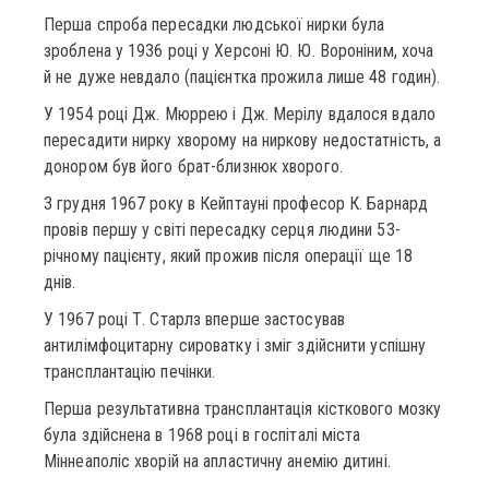
Перша спроба пересадки людської нирки була
зроблена у 1936 році у Херсоні Ю. Ю. Вороніним, хоча
й не дуже невдало (пацієнтка прожила лише 48 годин).
У 1954 році Дж. Мюррею і Дж. Мерілу вдалося вдало
пересадити нирку хворому на ниркову недостатність, а
донором був його брат-близнюк хворого.
3 грудня 1967 року в Кейптауні професор К. Барнард
провів першу у світі пересадку серця людини 53-
річному пацієнту, який прожив після операції ще 18
днів.
У 1967 році Т. Старлз вперше застосував
антилімфоцитарну сироватку і зміг здійснити успішну
трансплантацію печінки.
Перша результативна трансплантація кісткового мозку
була здійснена в 1968 році в госпіталі міста
Міннеаполіс хворій на апластичну анемію дитині.