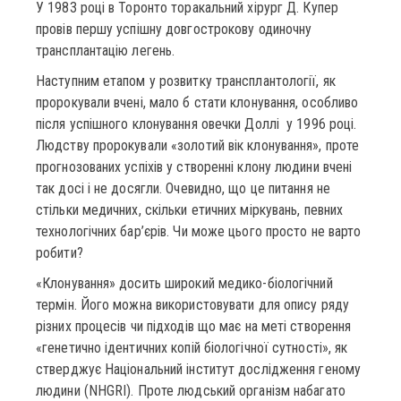
У 1983 році в Торонто торакальний хірург Д. Купер
провів першу успішну довгострокову одиночну
трансплантацію легень.
Наступним етапом у розвитку трансплантології, як
пророкували вчені, мало б стати клонування, особливо
після успішного клонування овечки Доллі у 1996 році.
Людству пророкували «золотий вік клонування», проте
прогнозованих успіхів у створенні клону людини вчені
так досі і не досягли. Очевидно, що це питання не
стільки медичних, скільки етичних міркувань, певних
технологічних бар’єрів. Чи може цього просто не варто
робити?
«Клонування» досить широкий медико-біологічний
термін. Його можна використовувати для опису ряду
різних процесів чи підходів що має на меті створення
«генетично ідентичних копій біологічної сутності», як
стверджує Національний інститут дослідження геному
людини (NHGRI). Проте людський організм набагато