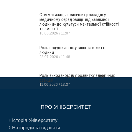
Стигматизація психічних розладів у
медичному середовищі: від «залізної
людини» до культури ментальної стійкості
та емпатії
18.05.2026
11:07
Роль подушки в лікуванні та в житті
людини
28.07.2026
11:48
Роль ейкозаноїдів у розвитку алергічних
реакцій
11.06.2026
13:37
ПРО УНІВЕРСИТЕТ
Історія Університету
Нагороди та відзнаки