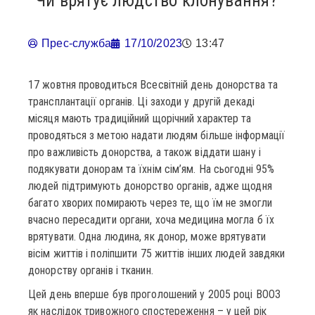
Чи врятує людство клонування?
Прес-служба
17/10/2023
13:47
17 жовтня проводиться Всесвітній день донорства та
трансплантації органів. Ці заходи у другій декаді
місяця мають традиційний щорічний характер та
проводяться з метою надати людям більше інформації
про важливість донорства, а також віддати шану і
подякувати донорам та їхнім сім’ям. На сьогодні 95%
людей підтримують донорство органів, адже щодня
багато хворих помирають через те, що їм не змогли
вчасно пересадити органи, хоча медицина могла б їх
врятувати. Одна людина, як донор, може врятувати
вісім життів і поліпшити 75 життів інших людей завдяки
донорству органів і тканин.
Цей день вперше був проголошений у 2005 році ВООЗ
як наслідок тривожного спостереження – у цей рік