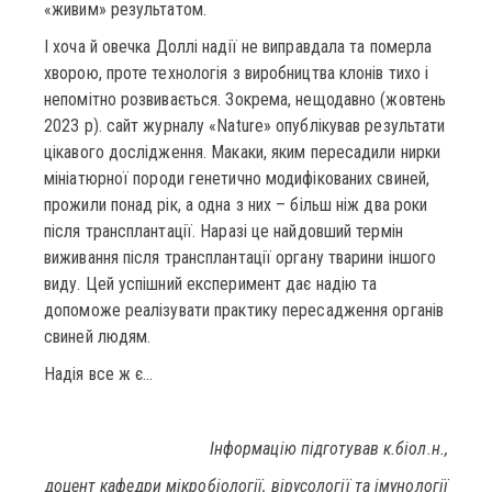
«живим» результатом.
І хоча й овечка Доллі надії не виправдала та померла
хворою, проте технологія з виробництва клонів тихо і
непомітно розвивається. Зокрема, нещодавно (жовтень
2023 р). сайт журналу «Nature» опублікував результати
цікавого дослідження. Макаки, яким пересадили нирки
мініатюрної породи генетично модифікованих свиней,
прожили понад рік, а одна з них – більш ніж два роки
після трансплантації. Наразі це найдовший термін
виживання після трансплантації органу тварини іншого
виду. Цей успішний експеримент дає надію та
допоможе реалізувати практику пересадження органів
свиней людям.
Надія все ж є…
Інформацію підготував к.біол.н.,
доцент кафедри мікробіології, вірусології та імунології