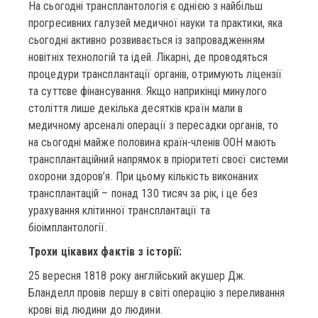
На сьогодні трансплантологія є однією з найбільш
прогресивних галузей медичної науки та практики, яка
сьогодні активно розвивається із запровадженням
новітніх технологій та ідей. Лікарні, де проводяться
процедури трансплантації органів, отримують ліцензії
та суттєве фінансування. Якщо наприкінці минулого
століття лише декілька десятків країн мали в
медичному арсеналі операції з пересадки органів, то
на сьогодні майже половина країн-членів ООН мають
трансплантаційний напрямок в пріоритеті своєї системи
охорони здоров’я. При цьому кількість виконаних
трансплантацій – понад 130 тисяч за рік, і це без
урахування клітинної трансплантації та
біоімплантології.
Трохи цікавих фактів з історії:
25 вересня 1818 року англійський акушер Дж.
Бланделл провів першу в світі операцію з переливання
крові від людини до людини.