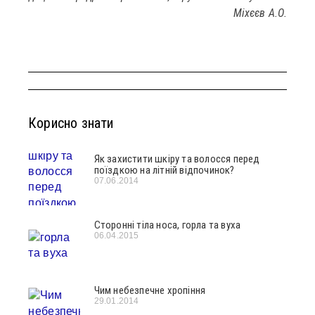
Міхєєв А.О.
Корисно знати
Як захистити шкіру та волосся перед
поїздкою на літній відпочинок?
07.06.2014
Сторонні тіла носа, горла та вуха
06.04.2015
Чим небезпечне хропіння
29.01.2014