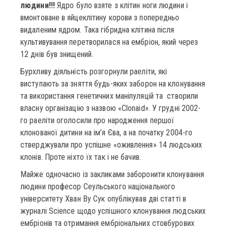
людини!!!
Ядро було взяте з клітин ноги людини і
вмонтоване в яйцеклітину корови з попередньо
видаленим ядром. Така гібридна клітина після
культивування перетворилася на ембріон, який через
12 днів був знищений.
Бурхливу діяльність розгорнули раеліти, які
виступають за зняття будь-яких заборон на клонування
та використання генетичних маніпуляцій та створили
власну організацію з назвою «Clonaid». У грудні 2002-
го раеліти оголосили про народження першої
клонованої дитини на ім’я Єва, а на початку 2004-го
стверджували про успішне «оживлення» 14 людських
клонів. Проте ніхто їх так і не бачив.
Майже одночасно із закликами заборонити клонування
людини професор Сеульського національного
університету Хван Ву Сук опублікував дві статті в
журналі Science щодо успішного клонування людських
ембріонів та отримання ембріональних стовбурових