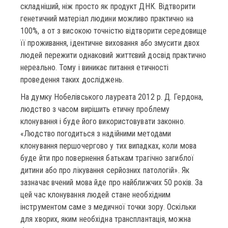
складніший, ніж просто як продукт ДНК. Відтворити
генетичний матеріал людини можливо практично на
100%, а от з високою точністю відтворити середовище
її проживання, ідентичне виховання або змусити двох
людей пережити однаковий життєвий досвід практично
нереально. Тому і виникає питання етичності
проведення таких досліджень.
На думку Нобелівського лауреата 2012 р. Д. Гердона,
людство з часом вирішить етичну проблему
клонування і буде його використовувати законно.
«Людство погодиться з надійними методами
клонування першочергово у тих випадках, коли мова
буде йти про повернення батькам трагічно загиблої
дитини або про лікування серйозних патологій». Як
зазначає вчений мова йде про найближчих 50 років. За
цей час клонування людей стане необхідним
інструментом саме з медичної точки зору. Оскільки
для хворих, яким необхідна трансплантація, можна