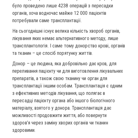
було проведено лише 4238 операцій з пересадки
органів, хоча водночас майже 12 000 пацієнтів
потребували саме трансплантації.
На сьогоднішні існує велика кількість хвороб органів,
лікування яких немає альтернативного методу, лише
трансплантологія. І саме тому донорство крові, органів
та тканин – це спосіб порятунку життів.
Донор – це людина, яка добровільно дає кров, для
переливання пацієнту чи для виготовлення лікувальних
препаратів, а також свою тканину чи орган для
трансплантації іншим особам. Трансплантація є одним
з ефективних методів лікування, що полягає в
пересадці пацієнту органа або іншого біологічного
матеріалу, взятого у донора. Трансплантація дає
можливості продовжити життя, або повернути
здоров’я через заміну хворих органів чи тканин
здоровими.