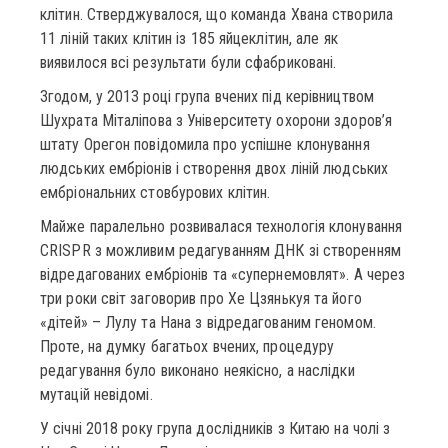
клітин. Стверджувалося, що команда Хвана створила
11 ліній таких клітин із 185 яйцеклітин, але як
виявилося всі результати були сфабриковані.
Згодом, у 2013 році група вчених під керівництвом
Шухрата Міталіпова з Університету охорони здоров’я
штату Орегон повідомила про успішне клонування
людських ембріонів і створення двох ліній людських
ембріональних стовбурових клітин.
Майже паралельно розвивалася технологія клонування
CRISPR з можливим редагуванням ДНК зі створенням
відредагованих ембріонів та «супернемовлят». А через
три роки світ заговорив про Хе Цзянькуя та його
«дітей» – Лулу та Нана з відредагованим геномом.
Проте, на думку багатьох вчених, процедуру
редагування було виконано неякісно, а наслідки
мутацій невідомі.
У січні 2018 року група дослідників з Китаю на чолі з