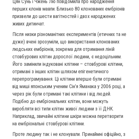
Цян Сунь і Чжень Лю повідомила про народження
перших клонів мавпи. Близько 80 клонованих ембріонів
призвели до шести вагітностей і двох народжених
живих дитинчат.
Після низки різноманітних експериментів (етичних та не
дуже) вчені зрозуміли, що використання клонованих
людських ембріонів, зокрема для отримання ліній
стовбурових клітин дорослої людини, є недоцільним.
Його замінили індуковані клітини – стовбурові клітини,
отримані з інших клітин шляхом епігенетичного
перепрограмування. Ці клітини вперше були отримані
від миші японським ученим Сін’я Яманака у 2006 році, а
через рік були отримані такі клітини і від людей.
Подібно до ембріональних клітин, вони можуть
виробляти всі типи клітин живої людини з її ДНК.
Наприклад, звичайні клітини шкіри можна перетворити
на ембріональні стовбурові клітини.
Проте людину так і не клонували. Принаймні офіційно, з