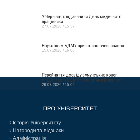
У Чернівцях відзначили День медичного
працівника
27.07.2026
15:57
Науковцям БДМУ присвоєно вчені звання
15.07.2026
16:06
Перейняття досвіду румунських колег
студенткою БДМУ по програмі Erasmus+
29.07.2026
15:02
ПРО УНІВЕРСИТЕТ
Історія Університету
Нагороди та відзнаки
Адміністрація