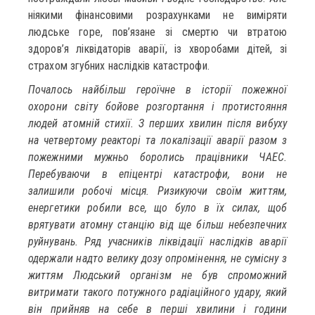
ніякими фінансовими розрахунками не виміряти
людське горе, пов’язане зі смертю чи втратою
здоров’я ліквідаторів аварії, із хворобами дітей, зі
страхом згубних наслідків катастрофи.
Почалось найбільш героїчне в історії пожежної
охорони світу бойове розгортання і протистояння
людей атомній стихії. З перших хвилин після вибуху
на четвертому реакторі та локалізації аварії разом з
пожежними мужньо боролись працівники ЧАЕС.
Перебуваючи в епіцентрі катастрофи, вони не
залишили робочі місця. Ризикуючи своїм життям,
енергетики робили все, що було в їх силах, щоб
врятувати атомну станцію від ще більш небезпечних
руйнувань. Ряд учасників ліквідації наслідків аварії
одержали надто велику дозу опромінення, не сумісну з
життям Людський організм не був спроможний
витримати такого потужного радіаційного удару, який
він прийняв на себе в перші хвилини і години