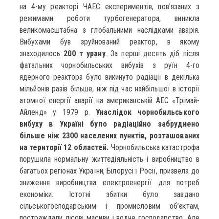
на 4-му реакторі ЧАЕС експериментів, пов’язаних з
режимами роботи турбогенератора, виникла
великомасштабна з глобальними наслідками аварія.
Вибухами був зруйнований реактор, в якому
знаходилось
200 т урану
. За перші десять діб після
фатальних чорнобильських вибухів з руїн 4-го
ядерного реактора було викинуто радіації в декілька
мільйонів разів більше, ніж під час найбільшої в історії
атомної енергії аварії на американській АЕС «Трімай-
Айленд» у 1979 р.
Унаслідок чорнобильського
вибуху в Україні було радіаційно забруднено
більше ніж 2300 населених пунктів, розташованих
на території 12 областей.
Чорнобильська катастрофа
порушила нормальну життєдіяльність і виробництво в
багатьох регіонах України, Білорусі і Росії, призвела до
зниження виробництва електроенергії для потреб
економіки. Істотні збитки було завдано
сільськогосподарським і промисловим об’єктам,
постраждали лісові масиви і водне господарство. Але