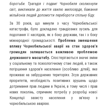
боротьби. Трагедія і подвиг Чорнобиля сколихнули
світ, викликали до життя хвилю милосердя, бажання
мільйонів людей допомогти перебороти спільну біду.
За 30 років, що минули з часу Чорнобильської
катастрофи, було докладено грандіозних зусиль для
подолання її наслідків, як з боку держави, так і з боку
міжнародної громадськості.
Проблема зменшення
впливу Чорнобильської аварії на стан здоров’я
громадян залишається важливою проблемою
державного масштабу.
Спостерігаються значні зміни
у соціальному та психологічному стані людей, а також
погіршення здоров’я населення (особливо дітей), яке
проживає на забруднених територіях. Зсув державних
пріоритетів, необхідність позитивних зрушень щодо
дотримання прав людини в Україні, в тому числі і прав
нових поколінь, спричиняє потребу у розробці нової
Концепції захисту населення у зв’язку з
чорнобильською аварією.