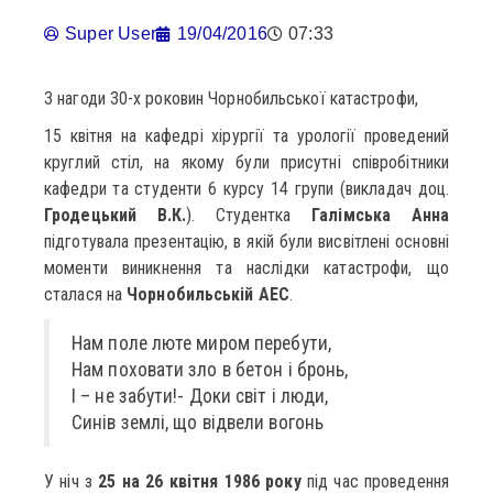
Super User
19/04/2016
07:33
З нагоди 30-х роковин Чорнобильської катастрофи,
15 квітня на кафедрі хірургії та урології проведений
круглий стіл, на якому були присутні співробітники
кафедри та студенти 6 курсу 14 групи (викладач доц.
Гродецький В.К.
). Студентка
Галімська Анна
підготувала презентацію, в якій були висвітлені основні
моменти виникнення та наслідки катастрофи, що
сталася на
Чорнобильській АЕС
.
Нам поле люте миром перебути,
Нам поховати зло в бетон і бронь,
І – не забути!- Доки світ і люди,
Синів землі, що відвели вогонь
У ніч з
25 на 26 квітня 1986 року
під час проведення