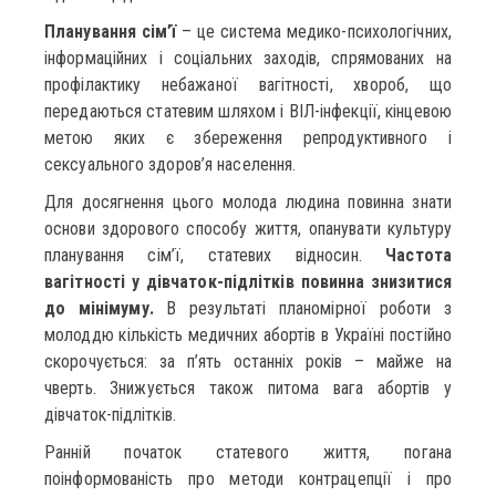
Планування сім’ї
– це система медико-психологічних,
інформаційних і соціальних заходів, спрямованих на
профілактику небажаної вагітності, хвороб, що
передаються статевим шляхом і ВІЛ-інфекції, кінцевою
метою яких є збереження репродуктивного і
сексуального здоров’я населення.
Для досягнення цього молода людина повинна знати
основи здорового способу життя, опанувати культуру
планування сім’ї, статевих відносин.
Частота
вагітності у дівчаток-підлітків повинна знизитися
до мінімуму.
В результаті планомірної роботи з
молоддю кількість медичних абортів в Україні постійно
скорочується: за п’ять останніх років – майже на
чверть. Знижується також питома вага абортів у
дівчаток-підлітків.
Ранній початок статевого життя, погана
поінформованість про методи контрацепції і про