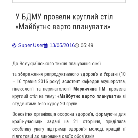
У БДМУ провели круглий стіл
«Майбутнє варто планувати»
Super User
13/05/2016
05:49
До Всеукраїнського тижня планування сім’ї
та збереження репродуктивного здоров’я в Україні (10
– 16 травня 2016 року) асистент кафедри акушерства,
гінекології та перинатології
Маринчина І.М.
провела
круглий стіл на тему:
«Майбутнє варто планувати»
зі
студентами 5-го курсу 20 групи.
Всесвітня організація охорони здоров’я, формуючи для
країн-учасниць задачі на 21 сторіччя, приділила
особливу увагу підтримці здоров’я молоді, кращій її
підготовці до виконання своїх обов’язків.