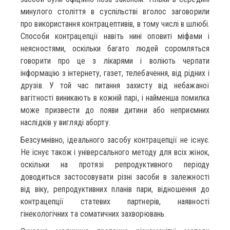
минулого століття в суспільстві вголос заговорили
про використання контрацептивів, в тому числі в шлюбі.
Способи контрацепції навіть нині оповиті міфами і
неясностями, оскільки багато людей соромляться
говорити про це з лікарями і воліють черпати
інформацію з інтернету, газет, телебачення, від рідних і
друзів. У той час питання захисту від небажаної
вагітності виникають в кожній парі, і найменша помилка
може призвести до появи дитини або неприємних
наслідків у вигляді аборту.
Безсумнівно, ідеального засобу контрацепції не існує.
Не існує також і універсального методу для всіх жінок,
оскільки на протязі репродуктивного періоду
доводиться застосовувати різні засоби в залежності
від віку, репродуктивних планів пари, відношення до
контрацепції статевих партнерів, наявності
гінекологічних та соматичних захворювань.