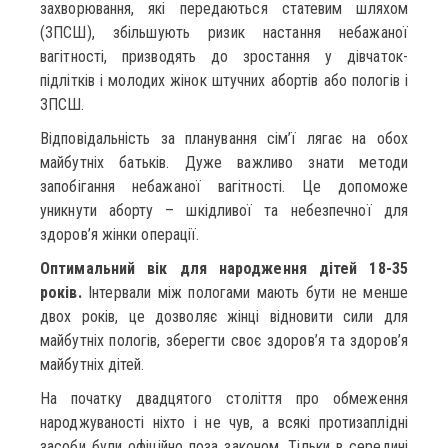
захворювання, які передаються статевим шляхом
(ЗПСШ), збільшують ризик настання небажаної
вагітності, призводять до зростання у дівчаток-
підлітків і молодих жінок штучних абортів або пологів і
ЗПСШ.
Відповідальність за планування сім’ї лягає на обох
майбутніх батьків. Дуже важливо знати методи
запобігання небажаної вагітності. Це допоможе
уникнути аборту – шкідливої та небезпечної для
здоров’я жінки операції.
Оптимальний вік для народження дітей 18-35
років.
Інтервали між пологами мають бути не менше
двох років, це дозволяє жінці відновити сили для
майбутніх пологів, зберегти своє здоров’я та здоров’я
майбутніх дітей.
На початку двадцятого століття про обмеження
народжуваності ніхто і не чув, а всякі протизаплідні
засоби були офіційно поза законом. Тільки в середині