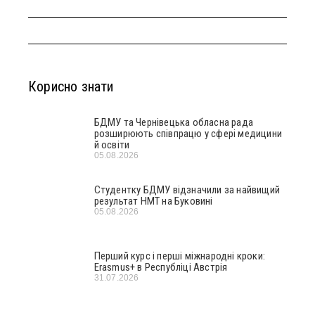
Корисно знати
БДМУ та Чернівецька обласна рада
розширюють співпрацю у сфері медицини
й освіти
05.08.2026
Студентку БДМУ відзначили за найвищий
результат НМТ на Буковині
05.08.2026
Перший курс і перші міжнародні кроки:
Erasmus+ в Республіці Австрія
31.07.2026