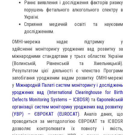
Раннє виявлення і дослідження факторів ризику
порушень фетального алкогольного спектру в
Україні.
Сприяння медичній освіті та науковим
дослідженням.
ОМНІ-мережа надає підтримку у
здійсненні моніторингу уроджених вад розвитку за
міжнародними стандартами у трьох областях України
(Волинській, Рівненській та Хмельницькій).
Результатом цієї діяльності є членство Програми
запобігання уродженим вадам розвитку ОМНІ-мережі
у
Міжнародній Палаті систем моніторингу і досліджень
уроджених вад (International Clearinghouse for Birth
Defects Monitoring Systems – ICBDSR)
та
Європейській
організації систем моніторину уроджених вад розвитку
(УВР) – ЄВРОКАТ (EUROCAT)
. Аналіз даних, що
проводиться за методологією ЄВРОКАТ та ICBDSR
дозволяє контролювати їх повноту і якість,