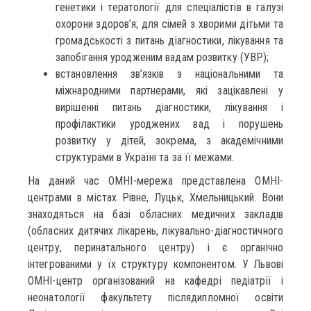
генетики і тератології для спеціалістів в галузі
охорони здоров’я; для сімей з хворими дітьми та
громадськості з питань діагностики, лікування та
запобігання уродженим вадам розвитку (УВР);
встановлення зв’язків з національними та
міжнародними партнерами, які зацікавлені у
вирішенні питань діагностики, лікування і
профілактики уроджених вад і порушень
розвитку у дітей, зокрема, з академічними
структурами в Україні та за її межами.
На даний час ОМНІ-мережа представлена ОМНІ-
центрами в містах Рівне, Луцьк, Хмельницький. Вони
знаходяться на базі обласних медичних закладів
(обласних дитячих лікарень, лікувально-діагностичного
центру, перинатального центру) і є органічно
інтегрованими у їх структуру компонентом. У Львові
ОМНІ-центр організований на кафедрі педіатрії і
неонатології факультету післядипломної освіти