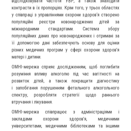
відслідковувати частоти УВР, а також знаходити
контрасти в їх пропорціях. Крім того, у трьох областях
у співпраці з управліннями охорони здоров‘я створено
популяційні реєстри новонароджених дітей за
міжнародними стандартами. Система збору
популяційних даних про новонароджених і отримані за
її допомогою дані забезпечують основу для оцінки
різних медичних програм у сфері охорони здоров’я
матері і дитини.
ОМНІ-мережа сприяє дослідженням, щоб поглибити
розуміння впливу алкоголю під час вагітності на
розвиток дітей, а також покращити діагностику
і запобігання порушенням фетального алкогольного
спектру, розробляти стратегії щодо раннього
втручання і лікування.
ОМНІ-мережа співпрацює з адміністраціями і
закладами охорони здоров’я, медичними
університетами, медичними бібліотеками та іншими