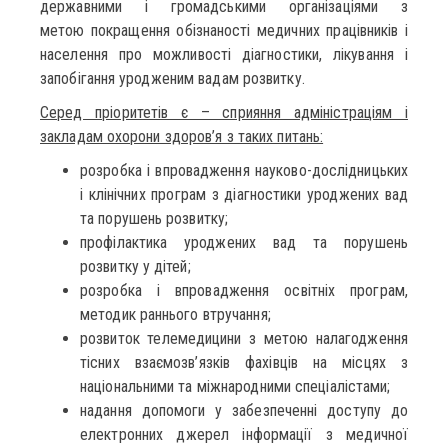
державними і громадськими організаціями з
метою покращення обізнаності медичних працівників і
населення про можливості діагностики, лікування і
запобігання уродженим вадам розвитку.
Серед пріоритетів є – сприяння адміністраціям і
закладам охорони здоров’я з таких питань:
розробка і впровадження науково-дослідницьких
і клінічних програм з діагностики уроджених вад
та порушень розвитку;
профілактика уроджених вад та порушень
розвитку у дітей;
розробка і впровадження освітніх програм,
методик раннього втручання;
розвиток телемедицини з метою налагодження
тісних взаємозв’язків фахівців на місцях з
національними та міжнародними спеціалістами;
надання допомоги у забезпеченні доступу до
електронних джерел інформації з медичної