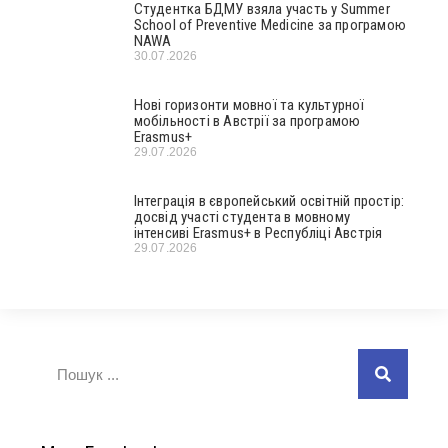
Студентка БДМУ взяла участь у Summer
School of Preventive Medicine за програмою
NAWA
30.07.2026
Нові горизонти мовної та культурної
мобільності в Австрії за програмою
Erasmus+
29.07.2026
Інтеграція в європейський освітній простір:
досвід участі студента в мовному
інтенсиві Erasmus+ в Республіці Австрія
29.07.2026