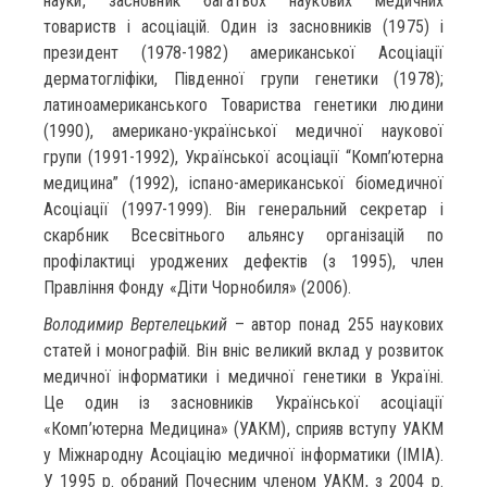
науки, засновник багатьох наукових медичних
товариств і асоціацій. Один із засновників (1975) і
президент (1978-1982) американської Асоціації
дерматогліфіки, Південної групи генетики (1978);
латиноамериканського Товариства генетики людини
(1990), американо-української медичної наукової
групи (1991-1992), Української асоціації “Комп’ютерна
медицина” (1992), іспано-американської біомедичної
Асоціації (1997-1999). Він генеральний секретар і
скарбник Всесвітнього альянсу організацій по
профілактиці уроджених дефектів (з 1995), член
Правління Фонду «Діти Чорнобиля» (2006).
Володимир Вертелецький
– автор понад 255 наукових
статей і монографій. Він вніс великий вклад у розвиток
медичної інформатики і медичної генетики в Україні.
Це один із засновників Української асоціації
«Комп’ютерна Медицина» (УАКМ), сприяв вступу УАКМ
у Міжнародну Асоціацію медичної інформатики (IMIA).
У 1995 р. обраний Почесним членом УАКМ, з 2004 р.