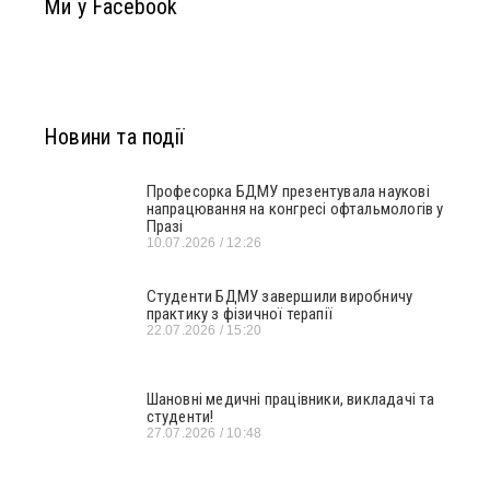
Ми у Facebook
Новини та події
Професорка БДМУ презентувала наукові
напрацювання на конгресі офтальмологів у
Празі
10.07.2026
12:26
Студенти БДМУ завершили виробничу
практику з фізичної терапії
22.07.2026
15:20
Шановні медичні працівники, викладачі та
студенти!
27.07.2026
10:48