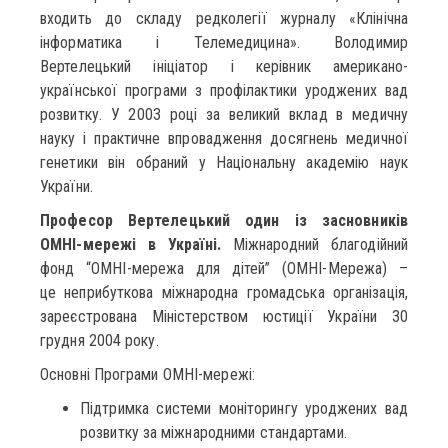
входить до складу редколегії журналу «Клінічна
інформатика і Телемедицина». Володимир
Вертелецький ініціатор і керівник американо-
української програми з профілактики уроджених вад
розвитку. У 2003 році за великий вклад в медичну
науку і практичне впровадження досягнень медичної
генетики він обраний у Національну академію наук
України.
Професор Вертелецький один із засновників
ОМНІ-мережі в Україні.
Міжнародний благодійний
фонд “ОМНІ-мережа для дітей” (ОМНІ-Мережа) –
це неприбуткова міжнародна громадська організація,
зареєстрована Міністерством юстиції України 30
грудня 2004 року.
Основні Програми ОМНІ-мережі:
Підтримка системи моніторингу уроджених вад
розвитку за міжнародними стандартами.