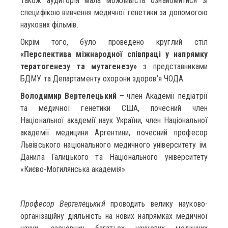
Також аудиторія мала можливість ознайомитися зі
специфікою вивчення медичної генетики за допомогою
наукових фільмів.
Окрім того, було проведено круглий стіл
«Перспектива міжнародної співпраці у напрямку
тератогенезу та мутагенезу»
з представниками
БДМУ та Департаменту охорони здоров’я ЧОДА.
Володимир Вертелецький
– член Академії педіатрії
та медичної генетики США, почесний член
Національної академії наук України, член Національної
академії медицини Аргентини, почесний професор
Львівського національного медичного університету ім.
Данила Галицького та Національного університету
«Києво-Могилянська академія».
Професор Вертелецький
проводить велику науково-
організаційну діяльність на нових напрямках медичної