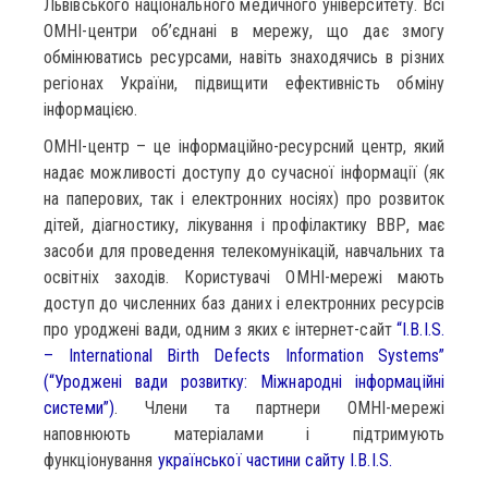
Львівського національного медичного університету. Всі
ОМНІ-центри об’єднані в мережу, що дає змогу
обмінюватись ресурсами, навіть знаходячись в різних
регіонах України, підвищити ефективність обміну
інформацією.
ОМНІ-центр – це інформаційно-ресурсний центр, який
надає можливості доступу до сучасної інформації (як
на паперових, так і електронних носіях) про розвиток
дітей, діагностику, лікування і профілактику ВВР, має
засоби для проведення телекомунікацій, навчальних та
освітніх заходів. Користувачі ОМНІ-мережі мають
доступ до численних баз даних і електронних ресурсів
про уроджені вади, одним з яких є інтернет-сайт
“I.B.I.S.
– International Birth Defects Information Systems”
(“Уроджені вади розвитку: Міжнародні інформаційні
системи”)
. Члени та партнери ОМНІ-мережі
наповнюють матеріалами і підтримують
функціонування
української частини сайту I.B.I.S.