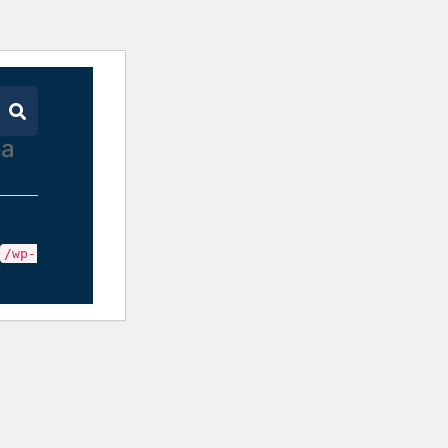
 a
/wp-