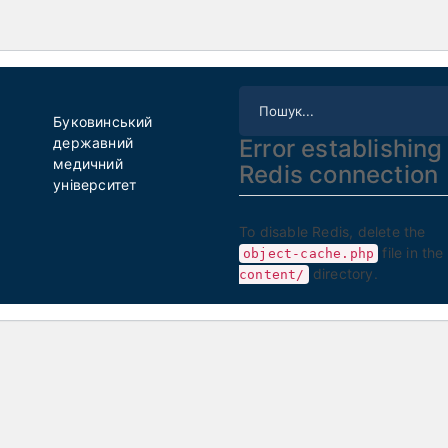
Буковинський
державний
Error establishing
медичний
Redis connection
університет
To disable Redis, delete the
file in the
object-cache.php
directory.
content/