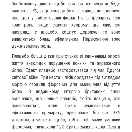
Знеболюючу дію плацебо при тій же мігрені буде
вищою на 7%, якщо лікар робить ін’єкцію, а не пропонує
препарат у таблетованій формі. І ціна препарату теж
грає роль: якщо сказати хворому, що ліки, які
насправді є плацебо, коштує дорожче, то воно
виявляється більш ефективним. Переконання грає
дуже важливу роль.
Плацебо більш дієве при станах зі зниженням якості
життя внаслідок порушення психіки та вираженого
болю. Ефект плацебо застосовувався під час Другої
світової війни. При нестачі ліків солдатам під виглядом
морфію вводили фізрозчин для зменшення відчуття
болю. В недавньому інтерв’ю британські вчені
відзначили, що неявне плацебо, тобто плацебо, яке
призначається, коли лікарі сумніваються в
ефективності препарату, призначали близько 97%
докторів, а чисте плацебо, тобто той самий умовний
фізрозчин, призначали 12% британських лікарів. Серед