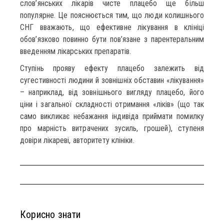
слов’янських лікарів чисте плацебо ще більш
популярне. Це пояснюється тим, що люди колишнього
СНГ вважають, що ефективне лікування в клініці
обов’язково повинно бути пов’язане з парентеральним
введенням лікарських препаратів.
Ступінь прояву ефекту плацебо залежить від
сугестивності людини й зовнішніх обставин «лікування»
– наприклад, від зовнішнього вигляду плацебо, його
ціни і загальної складності отримання «ліків» (що так
само викликає небажання індивіда приймати помилку
про марність витрачених зусиль, грошей), ступеня
довіри лікареві, авторитету клініки.
Корисно знати