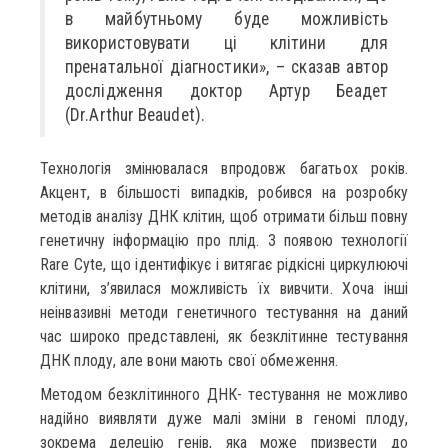
в майбутньому буде можливість
використовувати ці клітини для
пренатальної діагностики», – сказав автор
дослідження доктор Артур Беадет
(Dr.Arthur Beaudet).
Технологія змінювалася впродовж багатьох років.
Акцент, в більшості випадків, робився на розробку
методів аналізу ДНК клітин, щоб отримати більш повну
генетичну інформацію про плід. З появою технології
Rare Cyte, що ідентифікує і витягає рідкісні циркулюючі
клітини, з’явилася можливість їх вивчити. Хоча інші
неінвазивні методи генетичного тестування на даний
час широко представлені, як безклітинне тестування
ДНК плоду, але вони мають свої обмеження.
Методом безклітинного ДНК- тестування не можливо
надійно виявляти дуже малі зміни в геномі плоду,
зокрема делецію генів, яка може призвести до