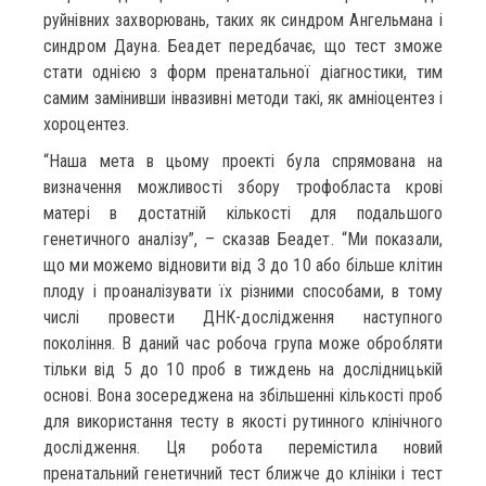
руйнівних захворювань, таких як синдром Ангельмана і
синдром Дауна. Беадет передбачає, що тест зможе
стати однією з форм пренатальної діагностики, тим
самим замінивши інвазивні методи такі, як амніоцентез і
хороцентез.
“Наша мета в цьому проекті була спрямована на
визначення можливості збору трофобласта крові
матері в достатній кількості для подальшого
генетичного аналізу”, – сказав Беадет. “Ми показали,
що ми можемо відновити від 3 до 10 або більше клітин
плоду і проаналізувати їх різними способами, в тому
числі провести ДНК-дослідження наступного
покоління. В даний час робоча група може обробляти
тільки від 5 до 10 проб в тиждень на дослідницькій
основі. Вона зосереджена на збільшенні кількості проб
для використання тесту в якості рутинного клінічного
дослідження. Ця робота перемістила новий
пренатальний генетичний тест ближче до клініки і тест