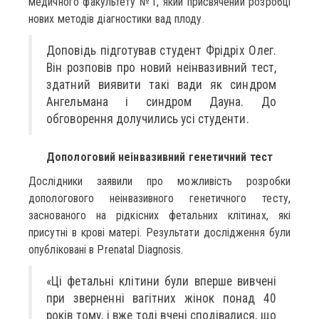
медичного факультету №1, який присвячений розробці
нових методів діагностики вад плоду.
Доповідь підготував студент Фрідріх Олег.
Він розповів про новий неінвазивний тест,
здатний виявити такі вади як синдром
Ангельмана і синдром Дауна. До
обговорення долучились усі студенти.
Допологовий неінвазивний генетичний тест
Дослідники заявили про можливість розробки
допологового неінвазивного генетичного тесту,
заснованого на рідкісних фетальних клітинах, які
присутні в крові матері. Результати дослідження були
опубліковані в Prenatal Diagnosis.
«Ці фетальні клітини були вперше вивчені
при зверненні вагітних жінок понад 40
років тому, і вже тоді вчені сподівалися, що