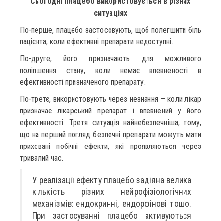
Сьогодні плацебо використовується в різних
ситуаціях
По-перше, плацебо застосовують, щоб полегшити біль
пацієнта, коли ефективні препарати недоступні.
По-друге, його призначають для можливого
поліпшення стану, коли немає впевненості в
ефективності призначеного препарату.
По-третє, використовують через незнання – коли лікар
призначає лікарський препарат і впевнений у його
ефективності. Третя ситуація найнебезпечніша, тому,
що на перший погляд безпечні препарати можуть мати
приховані побічні ефекти, які проявляються через
тривалий час.
У реалізації ефекту плацебо задіяна велика
кількість різних нейрофізіологічних
механізмів: ендокринні, ендорфінові тощо.
При застосуванні плацебо активуються