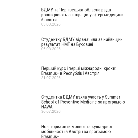
БДМУ та Чернівецька обласна рада
розширюють співпрацю у сфері медицини
й освіти
05.08.2026
Студентку БДМУ відзначили за найвищий
результат НМТ на Буковині
05.08.2026
Перший курс і перші міжнародні кроки:
Erasmus+ в Республіці Австрія
31.07.2026
Студентка БДМУ взяла участь у Summer
School of Preventive Medicine за програмою
NAWA
30.07.2026
Нові горизонти мовної та культурної
мобільності в Австрії за програмою
Erasmus+