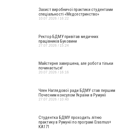
Захист виробничої практики студентами
спеціальності «Медсестринство»
10.07.2026
16:22
Ректор БДМУ привітав медичних
працівників Буковини
27.07.2026
15:24
Майстерня завершена, але робота тільки
починається!
20.07.2026
16:16
Член Наглядової ради БДМУ став першим
Почесним консулом України в Румунії
27.07.2026
10:40
Студентка БДМУ проходить літню
практику в Румунії по програмі Erasmus+
KA171