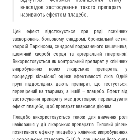
внаслідок застосування такого препарату
називають ефектом плацебо.
Цей ефект відстежується при ряді психічних
захворювань, больовому синдромі, бронхіальній астмі,
хворобі Паркінсона, синдромі подразненого кишечника,
ішемічній хворобі серця та артеріальній гіпертензії.
Використовується як контрольний препарат у клінічних
випробуваннях нових лікарських препаратів, у
процедурі кількісної оцінки ефективності ліків. Одній
групі піддослідних дають препарат, що тестується,
перевірений на тваринах, а іншій – плацебо. Ефект від
застосування препарату має достовірно перевищувати
ефект плацебо, щоб препарат вважався діючим.
Плацебо використовується також для вивчення ролі
навіювання у дії лікарських препаратів. Типовий рівень
позитивного ефекту плацебо у клінічних випробуваннях
у середньому становить 5-10 %, при цьому його сила