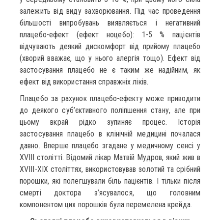
залежить від виду захворювання. Під час проведення
більшості випробувань виявляється і негативний
плацебо-ефект (ефект ноцебо): 1-5 % пацієнтів
відчувають деякий дискомфорт від прийому плацебо
(хворий вважає, що у нього алергія тощо). Ефект від
застосування плацебо не є таким же надійним, як
ефект від використання справжніх ліків.
Плацебо за рахунок плацебо-ефекту може приводити
до деякого суб’єктивного поліпшення стану, але при
цьому вкрай рідко зупиняє процес. Історія
застосування плацебо в клінічній медицині почалася
давно. Вперше плацебо згадане у медичному сенсі у
XVIII столітті. Відомий лікар Матвій Мудров, який жив в
XVIII-XIX століттях, використовував золотий та срібний
порошки, які полегшували біль пацієнтів. І тільки після
смерті доктора з’ясувалося, що головним
компонентом цих порошків була перемелена крейда.