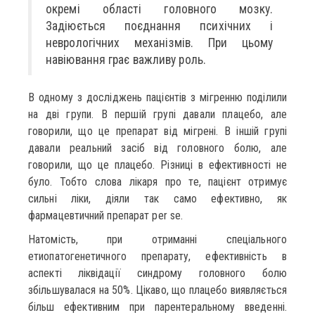
окремі області головного мозку.
Задіюється поєднання психічних і
неврологічних механізмів. При цьому
навіювання грає важливу роль.
В одному з досліджень пацієнтів з мігренню поділили
на дві групи. В першій групі давали плацебо, але
говорили, що це препарат від мігрені. В іншій групі
давали реальний засіб від головного болю, але
говорили, що це плацебо. Різниці в ефективності не
було. Тобто слова лікаря про те, пацієнт отримує
сильні ліки, діяли так само ефективно, як
фармацевтичний препарат per se.
Натомість, при отриманні спеціального
етиопатогенетичного препарату, ефективність в
аспекті ліквідації синдрому головного болю
збільшувалася на 50%. Цікаво, що плацебо виявляється
більш ефективним при парентеральному введенні.