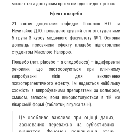
може стати доступним протягом одного-двох років».
Ефект плацебо
21 квітня доцентами кафедри Попелюк Н.О. та
Нечитайло Д.Ю. проведено круглий стіл зі студентами
5 групи 3 курсу медичного факультету №1. Основна
доповідь присвячена ефекту плацебо підготовлена
студентом Миколою Напорою.
Плацебо (лат. placebo – я сподобаюся) – індиферентні
речовини, що застосовуються при клінічному
випробуванні ліків для виключення
психотерапевтичного ефекту. Їм надається найбільшу
схожість з випробуваними препаратами за кольором,
смаком, запахом; вони використовуються в тій же
лікарській формі (таблетки, пігулки та ін).
Це особливо важливо при оцінці даних,
заснованих переважно на суб’єктивних
відчуттях. Феномен поліпшення стану