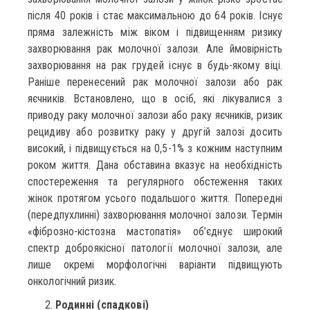
після 40 років і стає максимальною до 64 років. Існує
пряма залежність між віком і підвищенням ризику
захворювання рак молочної залози. Але ймовірність
захворювання на рак грудей існує в будь-якому віці.
Раніше перенесений рак молочної залози або рак
яєчників. Встановлено, що в осіб, які лікувалися з
приводу раку молочної залози або раку яєчників, ризик
рецидиву або розвитку раку у другій залозі досить
високий, і підвищується на 0,5-1% з кожним наступним
роком життя. Дана обставина вказує на необхідність
спостереження та регулярного обстеження таких
жінок протягом усього подальшого життя. Попередні
(передпухлинні) захворювання молочної залози. Термін
«фіброзно-кістозна мастопатія» об’єднує широкий
спектр доброякісної патології молочної залози, але
лише окремі морфологічні варіанти підвищують
онкологічний ризик.
Родинні (спадкові)