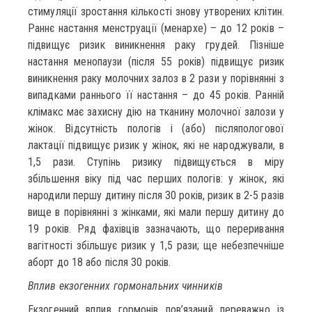
стимуляції зростання кількості знову утворених клітин.
Раннє настання менструації (менархе) – до 12 років –
підвищує ризик виникнення раку грудей. Пізніше
настання менопаузи (після 55 років) підвищує ризик
виникнення раку молочних залоз в 2 рази у порівнянні з
випадками раннього її настання – до 45 років. Ранній
клімакс має захисну дію на тканину молочної залози у
жінок. Відсутність пологів і (або) післяпологової
лактації підвищує ризик у жінок, які не народжували, в
1,5 рази. Ступінь ризику підвищується в міру
збільшення віку під час перших пологів: у жінок, які
народили першу дитину після 30 років, ризик в 2-5 разів
вище в порівнянні з жінками, які мали першу дитину до
19 років. Ряд фахівців зазначають, що переривання
вагітності збільшує ризик у 1,5 рази; ще небезпечніше
аборт до 18 або після 30 років.
Вплив екзогенних гормональних чинників
Екзогенний вплив гормонів пов’язаний переважно із