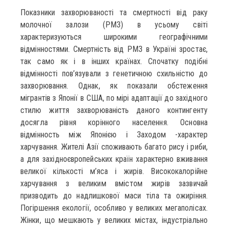
Показники захворюваності та смертності від раку
молочної залози (РМЗ) в усьому світі
характеризуються широкими географічними
відмінностями. Смертність від РМЗ в Україні зростає,
так само як і в інших країнах. Спочатку подібні
відмінності пов’язували з генетичною схильністю до
захворю­вання. Однак, як показали обстеження
мігрантів з Японії в США, по мірі адаптації до західного
стилю життя захворюваність даного контингенту
досягла рівня корінного населення. Основна
відмінность між Японією і Заходом -характер
харчування. Жителі Азії споживають багато рису і риби,
а для західноєвропейських країн характерно вживання
великої кількості м’яса і жирів. Висококалорійне
харчування з великим вмістом жирів зазвичай
призводить до надлишкової маси тіла та ожиріння.
Погіршення екології, особливо у великих мегаполісах.
Жінки, що мешкають у великих містах, індустріально