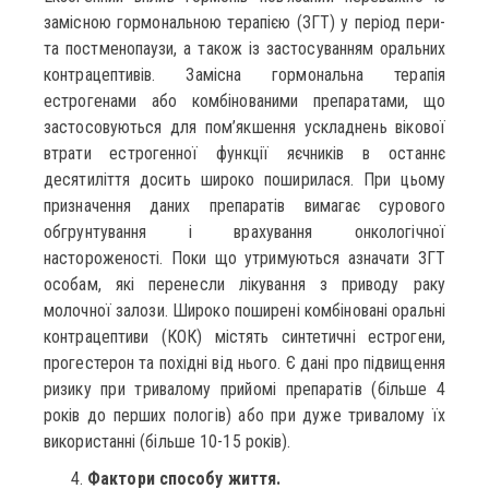
замісною гормональною терапією (ЗГТ) у період пери-
та постменопаузи, а також із застосуванням оральних
контрацептивів. Замісна гормональна терапія
естрогенами або комбінованими препаратами, що
застосовуються для пом’якшення ускладнень вікової
втрати естрогенної функції яєчників в останнє
десятиліття досить широко поширилася. При цьому
призначення даних препаратів вимагає сурового
обгрунтування і врахування онкологічної
настороженості. Поки що утримуються азначати ЗГТ
особам, які перенесли лікування з приводу раку
молочної залози. Широко поширені комбіновані оральні
контрацептиви (КОК) містять синтетичні естрогени,
прогестерон та похідні від нього. Є дані про підвищення
ризику при тривалому прийомі препаратів (більше 4
років до перших пологів) або при дуже тривалому їх
використанні (більше 10-15 років).
Фактори способу життя.