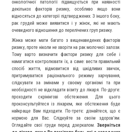
онкологічної патології підвищується при наявності
декількох факторів ризику, особливо якщо вони
відносяться до категорії підтверджених. З іншого боку,
рак грудей може виявитися і у жінок, які не мають
очевидного відношення до перелічених груп ризику.
Жінка може мати багато з вищенаведених факторів
ризику, проте ніколи не хворіти на рак молочної залози.
Тому варто визначити фактори ризику для себе і
намагатися контролювати їх, а саме: вести правильний
спосіб життя, відмовитися від шкідливих звичок,
притримуватися раціонального режиму харчування,
слідкувати за змінами у своєму організмі та при
необхідності не відкладати візиту до лікаря. По-друге:
проходити скрінінгові обстеження. Для цього
проконсультуйтеся із лікарем, яке обстеження буде
найкраще Вам підходити. По-третє: дізнайтеся, що є
нормою для Вас. Слідкуйте за своїм здоров’ям.
Оглядайте свої груди перед дзеркалом.
Зверніться