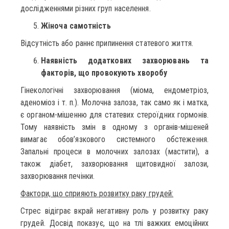
дослідженнями різних груп населення.
Жіноча самотність
Відсутність або раннє припинення статевого життя.
Наявність додаткових захворювань та
факторів, що провокують хворобу
Гінекологічні захворювання (міома, ендометріоз,
аденоміоз і т. п.). Молочна залоза, так само як і матка,
є органом-мішенню для статевих стероїдних гормонів.
Тому наявність змін в одному з органів-мішеней
вимагає обов’язкового системного обстеження.
Запальні процеси в молочних залозах (мастити), а
також діабет, захворювання щитовидної залози,
захворювання печінки.
Фактори, що сприяють розвитку раку грудей:
Стрес відіграє вкрай негативну роль у розвитку раку
грудей. Досвід показує, що на тлі важких емоційних