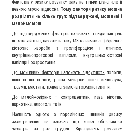
факторів у ризику розвитку раку не тільки різна, але й
певною мірою відносна.
Тому фактори ризику можна
розділити на кілька груп: підтверджені, можливі і
малоймовірні.
До підтверджених факторів належать:
спадковий рак
по жіночій лінії, наявність раку МЗ в анамнезі, фіброзно-
кістозна хвороба з проліферацією і атипією,
внутрішньопротокові папіломи, внутрішньо-кістозні
папілярні розростання.
До можливих факторів належать відсутність
пологів,
пізні перші пологи, рання менархе, пізня менопауза,
травми, мастити, тривала замісна гормонотерапія.
До малоймовірних
– контрацептиви, кава, нікотин,
наркотики, алкоголь та ін.
Наявність одного з перелічених чинників ризику
захворювання не означає, що жінка обов’язково
захворіє на рак грудей. Вірогідність розвитку