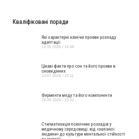
Кваліфіковані поради
Які характерні клінічні прояви розладу
адаптації
14.05.2026
14:48
Цікаві факти про сон та його прояви в
сновидіннях
13.07.2026
10:11
Ферменти меду та його компоненти
26.06.2026
10:52
Стигматизація психічних розладів у
медичному середовищі: від «залізної
людини» до культури ментальної стійкості