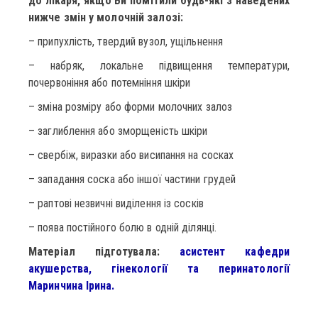
до лікаря, якщо Ви помітили будь-які з наведених
нижче змін у молочній залозі:
– припухлість, твердий вузол, ущільнення
– набряк, локальне підвищення температури,
почервоніння або потемніння шкіри
– зміна розміру або форми молочних залоз
– заглиблення або зморщеність шкіри
– свербіж, виразки або висипання на сосках
– западання соска або іншої частини грудей
– раптові незвичні виділення із сосків
– поява постійного болю в одній ділянці.
Матеріал підготувала:
асистент кафедри
акушерства, гінекології та перинатології
Маринчина Ірина.