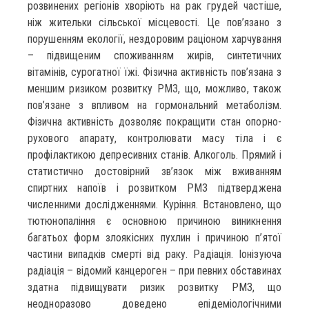
розвинених регіонів хворіють на рак грудей частіше,
ніж жительки сільської місцевості. Це пов’язано з
порушенням екології, нездоровим раціоном харчування
– підвищеним споживанням жирів, синтетичних
вітамінів, сурогатної їжі. Фізична активність пов’язана з
меншим ризиком розвитку РМЗ, що, можливо, також
пов’язане з впливом на гормональний метаболізм.
Фізична активність дозволяє покращити стан опорно-
рухового апарату, контролювати масу тіла і є
профілактикою депресивних станів. Алкоголь. Прямий і
статистично достовірний зв’язок між вживанням
спиртних напоїв і розвитком РМЗ підтверджена
численними дослідженнями. Куріння. Встановлено, що
тютюнопаління є основною причиною виникнення
багатьох форм злоякісних пухлин і причиною п’ятої
частини випадків смерті від раку. Радіація. Іонізуюча
радіація – відомий канцероген – при певних обставинах
здатна підвищувати ризик розвитку РМЗ, що
неодноразово доведено епідеміологічними