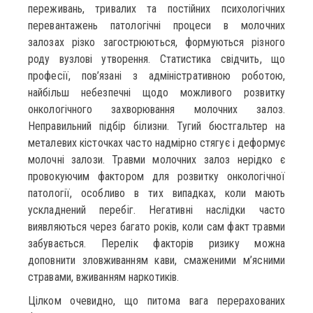
переживань, тривалих та постійних психологічних
перевантажень патологічні процеси в молочних
залозах різко загострюються, формуються різного
роду вузлові утворення. Статистика свідчить, що
професії, пов’язані з адміністративною роботою,
найбільш небезпечні щодо можливого розвитку
онкологічного захворювання молочних залоз.
Неправильний підбір білизни. Тугий бюстгальтер на
металевих кісточках часто надмірно стягує і деформує
молочні залози. Травми молочних залоз нерідко є
провокуючим фактором для розвитку онкологічної
патології, особливо в тих випадках, коли мають
ускладнений перебіг. Негативні наслідки часто
виявляються через багато років, коли сам факт травми
забувається. Перелік факторів ризику можна
доповнити зловживанням кави, смаженими м’ясними
стравами, вживанням наркотиків.
Цілком очевидно, що питома вага перерахованих