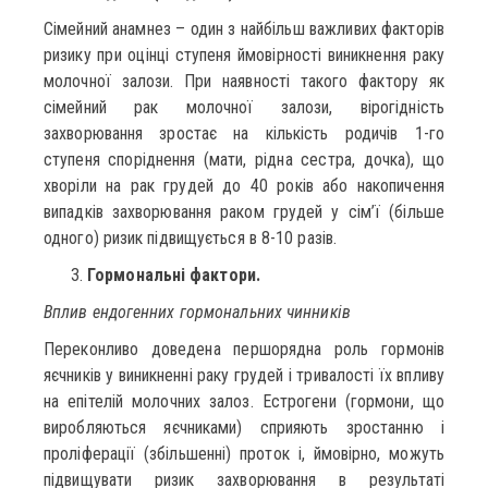
Сімейний анамнез – один з найбільш важливих факторів
ризику при оцінці ступеня ймовірності виникнення раку
молочної залози. При наявності такого фактору як
сімейний рак молочної залози, вірогідність
захворювання зростає на кількість родичів 1-го
ступеня споріднення (мати, рідна сестра, дочка), що
хворіли на рак грудей до 40 років або накопичення
випадків захворювання раком грудей у сім’ї (більше
одного) ризик підвищується в 8-10 разів.
Гормональні фактори.
Вплив ендогенних гормональних чинників
Переконливо доведена першорядна роль гормонів
яєчників у виникненні раку грудей і тривалості їх впливу
на епітелій молочних залоз. Естрогени (гормони, що
виробляються яєчниками) сприяють зростанню і
проліферації (збільшенні) проток і, ймовірно, можуть
підвищувати ризик захворювання в результаті