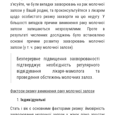
з’ясуйте, чи були випадки захворювань на рак молочної
залози у Вашій родині, та проконсультуйтеся з лікарем
щодо особистого ризику захворіти на цю недугу. У
більшості випадків причини виникнення раку молочної
залози залишаються незрозумілими. Проте в
результаті численних досліджень було встановлено
основні причини розвитку захворювань молочної
залози (у т. ч. раку молочної залози).
Безперервне підвищення захворюваності
підтверджує необхідність регулярного
відвідування лікаря-мамолога та
проведення обстежень молочних залоз.
Фактори ризику виникнення раку молочної залози
Індивідуальні
Стать і вік є основними факторами ризику: ймовірність
захворювання молочної залози у жінок різко зростає