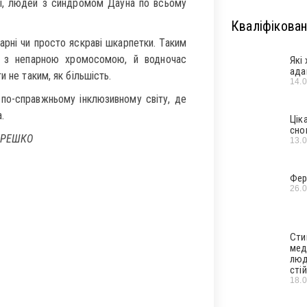
ті, людей з синдромом Дауна по всьому
Кваліфікован
арні чи просто яскраві шкарпетки. Таким
 з непарною хромосомою, й водночас
Які
ада
 не таким, як більшість.
14.
по-справжньому інклюзивному світу, де
.
Цік
сно
 ГРЕШКО
13.
Фер
26.
Сти
мед
люд
стій
18.