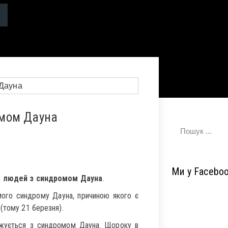
омом Дауна
Ми у Facebo
ь людей з синдромом Дауна
.
мого синдрому Дауна, причиною якого є
(тому 21 березня).
джується з синдромом Дауна. Щороку в