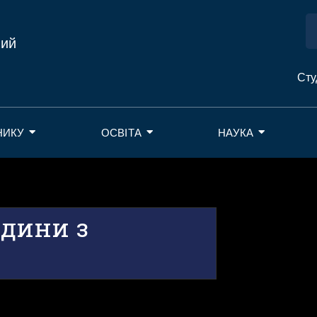
ний
Сту
НИКУ
ОСВІТА
НАУКА
дини з