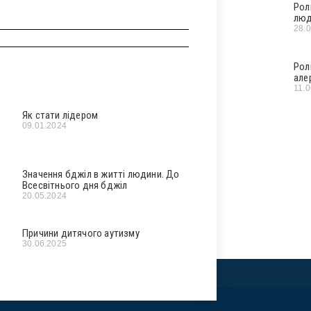
Рол
люд
28.
Рол
але
11.
Як стати лідером
09.01.2024
Значення бджіл в житті людини. До
Всесвітнього дня бджіл
20.05.2024
Причини дитячого аутизму
30.06.2025