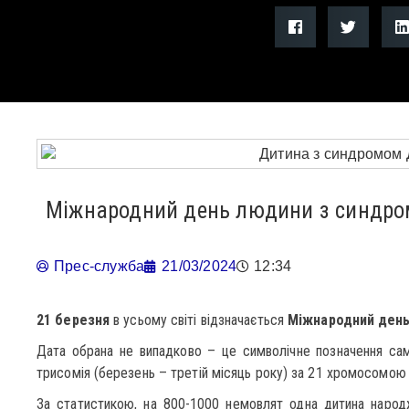
Міжнародний день людини з синдр
Прес-служба
21/03/2024
12:34
21 березня
в усьому світі відзначається
Міжнародний ден
Дата обрана не випадково – це символічне позначення са
трисомія (березень – третій місяць року) за 21 хромосомою 
За статистикою, на 800-1000 немовлят одна дитина наро