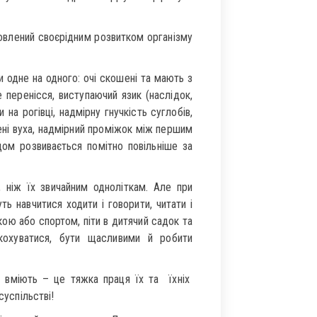
овлений своєрідним розвитком організму
 одне на одного: очі скошені та мають з
е перенісся, виступаючий язик (наслідок,
на рогівці, надмірну гнучкість суглобів,
жені вуха, надмірний проміжок між першим
дом розвивається помітно повільніше за
 ніж їх звичайним одноліткам. Але при
уть навчитися ходити і говорити, читати і
кою або спортом, піти в дитячий садок та
охуватися, бути щасливими й робити
і вміють – це тяжка праця їх та їхніх
суспільстві!