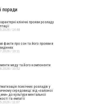
і поради
 характерні клінічні прояви розладу
птації
05.2026
14:48
аві факти про сон та його прояви в
видіннях
07.2026
10:11
менти меду та його компоненти
06.2026
10:52
гматизація психічних розладів у
ичному середовищі: від «залізної
ини» до культури ментальної
кості та емпатії
05.2026
11:07