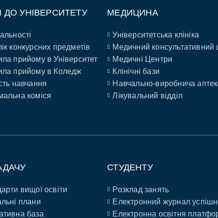
П ДО УНІВЕРСИТЕТУ
МЕДИЦИНА
альності
Університетська клініка
ік конкурсних предметів
Медичний консультативний 
ла прийому в Університет
Медичні Центри
ла прийому в Коледж
Клінічні бази
сть навчання
Навчально-виробнича аптек
альна коміся
Лікувальний відділ
АДАЧУ
СТУДЕНТУ
арти вищої освіти
Розклад занять
льні плани
Електронний журнал успішн
ативна база
Електронна освітня платфо