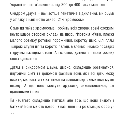
Україні на світ з’являється від 300 до 400 таких малюків.
Синдром Дауна – найчастіше генетичне відхилення, він обум
у зв’язку з наявністю зайвої 21-ї хромосоми.
Саме ця зайва хромосома і робить всіх хворих зовні схожими
внутрішньої сторони склади на шкірі, гіпотонія м’язів, пласк
малого розміру ротової порожнини), коротку шию, білі плями 
широкі ступні ніг та короткі пальці, маленькі, низько посад
і другим пальцем стопи. А головне, дитина з таким розла
своїх однолітків.
Дітям з синдромом Дауна, дійсно, складніше розвиватися,
підтримці сім’ї та допомозі фахівців вони, як і всі діти, мож
писати, малювати та кататися на велосипеді, займатися музи
школу. А ще вони можуть дружити, захоплюватися, зак
щасливими інших.
Їм набагато складніше вчитися, але все, що вони знають 
батьків! Вони мають право на навчання і на реалізацію себе у 