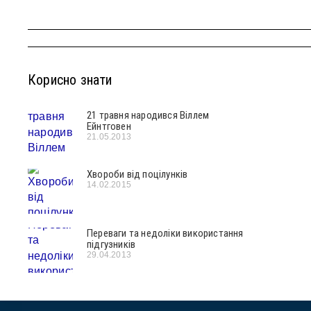
Корисно знати
21 травня народився Віллем
Ейнтговен
21.05.2013
Хвороби від поцілунків
14.02.2015
Переваги та недоліки використання
підгузників
29.04.2013