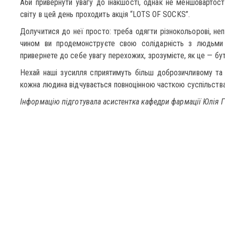
Аби привернути увагу до інакшості, однак не меншовартос
світу в цей день проходить акція “LOTS OF SOCKS”.
Долучитися до неї просто: треба одягти різнокольорові, неп
чином ви продемонструєте свою солідарність з людьми
привернете до себе увагу перехожих, зрозумієте, як це — бути
Нехай наші зусилля сприятимуть більш доброзичливому та 
кожна людина відчувається повноцінною часткою суспільства
Інформацію підготувала асистентка кафедри фармації Юлія