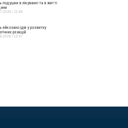
ь подушки в лікуванні та в житті
ини
07.2026
11:48
ь ейкозаноїдів у розвитку
ргічних реакцій
06.2026
13:37