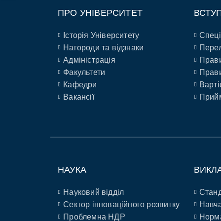
ПРО УНІВЕРСИТЕТ
ВСТУ
Історія Університету
Спеці
Нагороди та відзнаки
Перел
Адміністрація
Прави
Факультети
Прави
Кафедри
Варті
Вакансії
Прийм
НАУКА
ВИКЛ
Науковий відділ
Станд
Сектор інноваційного розвитку
Навча
Проблемна НДР
Норм