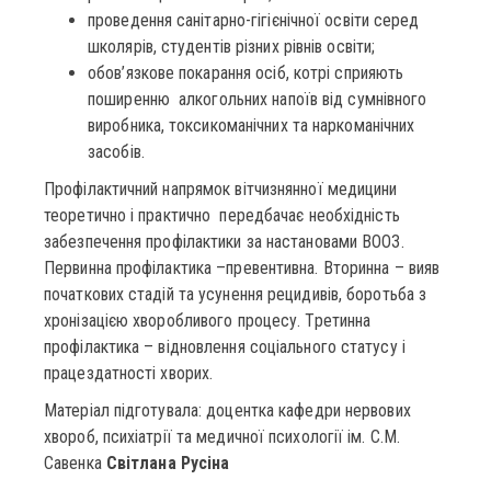
проведення санітарно-гігієнічної освіти серед
школярів, студентів різних рівнів освіти;
обов’язкове покарання осіб, котрі сприяють
поширенню алкогольних напоїв від сумнівного
виробника, токсикоманічних та наркоманічних
засобів.
Профілактичний напрямок вітчизнянної медицини
теоретично і практично передбачає необхідність
забезпечення профілактики за настановами ВООЗ.
Первинна профілактика –превентивна. Вторинна – вияв
початкових стадій та усунення рецидивів, боротьба з
хронізацією хворобливого процесу. Третинна
профілактика – відновлення соціального статусу і
працездатності хворих.
Матеріал підготувала: доцентка кафедри нервових
хвороб, психіатрії та медичної психології ім. С.М.
Савенка
Світлана Русіна