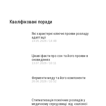
Кваліфіковані поради
Які характерні клінічні прояви розладу
адаптації
14.05.2026
14:48
Цікаві факти про сон та його прояви в
сновидіннях
13.07.2026
10:11
Ферменти меду та його компоненти
26.06.2026
10:52
Стигматизація психічних розладів у
медичному середовищі: від «залізної