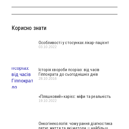
Корисно знати
Особливості у стосунках лікар-пацієнт
03.10.2022
Історія хвороби псоріаз: від часів
Гіппократа до сьогоднішніх днів
28.10.2016
«Пляшковий» карієс: міфи та реальність
19.10.2022
Онкогінекологія: чому рання діагностика
рятує життя та які методи — найбільш