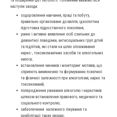
та поширення цієї патології. Головними вважаються
наступні заходи:
оздоровлення навчання, праці та побуту,
правильно організоване дозвілля, ідеологічна
підготовка підростаючого покоління;
раннє і активне виявлення осіб схильних до
девіантної поведінки, антисоціальних груп дітей
та підлітків, які стали на шлях зловживання
нарко-, токсикоманічних засобів та алкогольних
напоїв;
встановлення чинників і моніторинг мотивів, що
сприяють виникненню та формуванню психічної
та фізичної залежності при алкоголізмі, нарко та
токсикоманій;
попередження уживання алкоголю і наркотиків
шляхом встановлення правового, медичного та
соціального контролю;
забезпечення належного лікування та
реабілітації таких хворих;