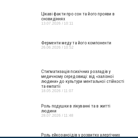
Цікаві факти про сон та його прояви в
сновидіннях
13.07.2026
10:11
Ферменти меду та його компоненти
26.06.2026
10:52
Стигматизація психічних розладів у
медичному середовищі: від «залізної
людини» до культури ментальної стійкості
та емпатії
18.05.2026
11:07
Роль подушки в лікуванні та в житті
людини
28.07.2026
11:48
Роль ейкозаноїдів у розвитку алергічних