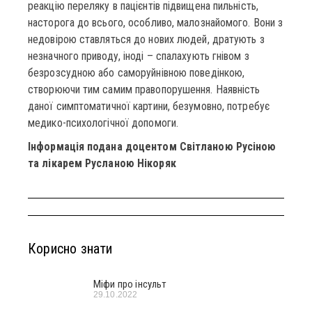
реакцію переляку в пацієнтів підвищена пильність,
насторога до всього, особливо, малознайомого. Вони з
недовірою ставляться до нових людей, дратують з
незначного приводу, іноді – спалахують гнівом з
безрозсудною або саморуйнівною поведінкою,
створюючи тим самим правопорушення. Наявність
даної симптоматичної картини, безумовно, потребує
медико-психологічної допомоги.
Інформація подана доцентом Світланою Русіною
та лікарем Русланою Нікоряк
Корисно знати
Міфи про інсульт
29.10.2022