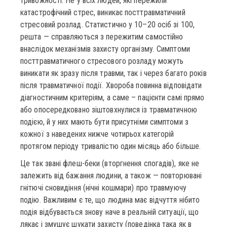
тривожності. Не у всіх людей, які пережили
катастрофічний стрес, виникає посттравматичний
стресовий розлад. Статистично у 10–20 осіб зі 100,
решта — справляються з пережитим самостійно
внаслідок механізмів захисту організму. Симптоми
посттравматичного стресового розладу можуть
виникати як зразу після травми, так і через багато років
після травматичної події. Хвороба повинна відповідати
діагностичним критеріям, а саме – пацієнти самі прямо
або опосередковано зіштовхнулися із травматичною
подією, й у них мають бути присутніми симптоми з
кожної з наведених нижче чотирьох категорій
протягом періоду тривалістю один місяць або більше.
Це так звані флеш-беки (вторгнення спогадів), яке не
залежить від бажання людини, а також — повторювані
гнітючі сновидіння (нічні кошмари) про травмуючу
подію. Важливим є те, що людина має відчуття нібито
подія відбувається знову наче в реальній ситуації, що
лякає і змушує шукати захисту (поведінка така як в