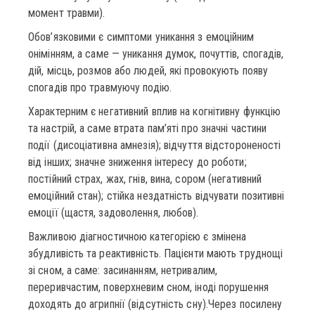
момент травми).
Обов’язковими є симптоми уникання з емоційним
онімінням, а саме — уникання думок, почуттів, спогадів,
дій, місць, розмов або людей, які провокують появу
спогадів про травмуючу подію.
Характерним є негативний вплив на когнітивну функцію
та настрій, а саме втрата пам’яті про значні частини
події (дисоціативна амнезія); відчуття відстороненості
від інших; значне зниження інтересу до роботи;
постійний страх, жах, гнів, вина, сором (негативний
емоційний стан); стійка нездатність відчувати позитивні
емоції (щастя, задоволення, любов).
Важливою діагностичною категорією є змінена
збудливість та реактивність. Пацієнти мають труднощі
зі сном, а саме: засинанням, нетривалим,
переривчастим, поверхневим сном, іноді порушення
доходять до агрипнії (відсутність сну).Через посилену