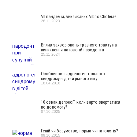
VII пандемій, викликаних Vibrio Cholerae
28.11.2023
Вплив захворювань травного тракту на
виникнення патологій пародонта
25.11.2024
Особливості адреногенітального
синдрому в дітей різного віку
18.04.2016
10 ознак депресії: коли варто звертатися
по допомогу?
07.10.2025
Геній чи безумство, норма чи патологія?
09.10.2015