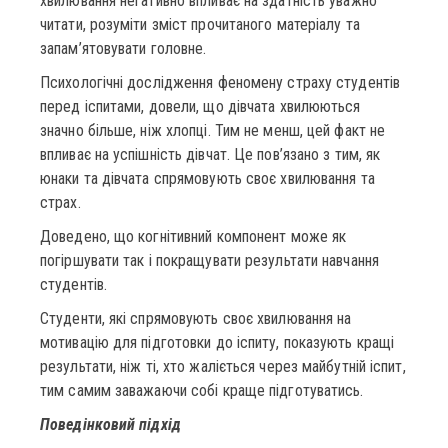
хвилювання негативно впливає на здатність уважно
читати, розуміти зміст прочитаного матеріалу та
запам’ятовувати головне.
Психологічні дослідження феномену страху студентів
перед іспитами, довели, що дівчата хвилюються
значно більше, ніж хлопці. Тим не менш, цей факт не
впливає на успішність дівчат. Це пов’язано з тим, як
юнаки та дівчата спрямовують своє хвилювання та
страх.
Доведено, що когнітивний компонент може як
погіршувати так і покращувати результати навчання
студентів.
Студенти, які спрямовують своє хвилювання на
мотивацію для підготовки до іспиту, показують кращі
результати, ніж ті, хто жаліється через майбутній іспит,
тим самим заважаючи собі краще підготуватись.
Поведінковий підхід