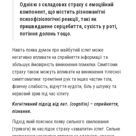
Однією з складових страху є емоційний
компонент, що містить різноманітні
психофізіологічні реакції, такі як
пришвидшене серцебиття, сухість у роті,
потіння долонь тощо.
Навіть поява думок про майбутній іспит може
негативно впливати на сприйняття інформації та
збільшує ймовірність виникнення помилки. Симптоми
страху також можуть впливати на виникнення тілесної
симптоматики: тремтіння рук та інших частин тіла,
фізичну слабкість, відчуття нудоти, біль у шлунку та
нервовий зрив під час іспиту.
Когнітивний підхід від лат. (cognitio) – сприйняття,
пізнання.
Підхід який пояснює появу сильного хвилювання
(тривоги) як наслідок страху «завалити» іспит. Сильне