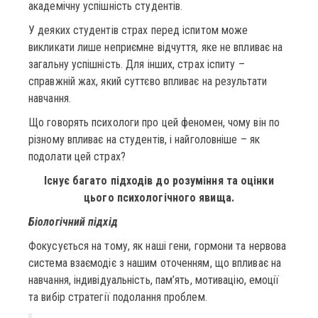
академічну успішність студентів.
У деяких студентів страх перед іспитом може
викликати лише неприємне відчуття, яке не впливає на
загальну успішність. Для інших, страх іспиту –
справжній жах, який суттєво впливає на результати
навчання.
Що говорять психологи про цей феномен, чому він по
різному впливає на студентів, і найголовніше – як
подолати цей страх?
Існує багато підходів до розуміння та оцінки
цього психологічного явища.
Біологічний підхі
д
Фокусується на тому, як наші гени, гормони та нервова
система взаємодіє з нашим оточенням, що впливає на
навчання, індивідуальність, пам’ять, мотивацію, емоції
та вибір стратегії подолання проблем.