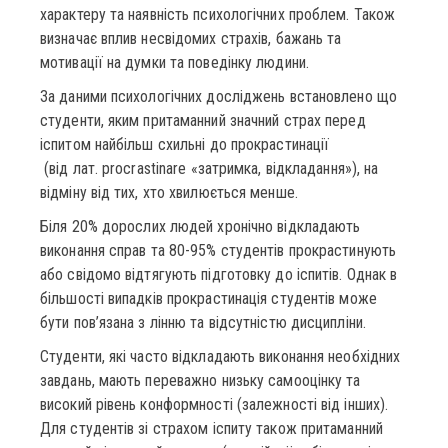
характеру та наявність психологічних проблем. Також
визначає вплив несвідомих страхів, бажань та
мотивації на думки та поведінку людини.
За даними психологічних досліджень встановлено що
студенти, яким притаманний значний страх перед
іспитом найбільш схильні до прокрастинації
(від лат. procrastinare «затримка, відкладання»), на
відміну від тих, хто хвилюється менше.
Біля 20% дорослих людей хронічно відкладають
виконання справ та 80-95% студентів прокрастинують
або свідомо відтягують підготовку до іспитів. Однак в
більшості випадків прокрастинація студентів може
бути пов’язана з лінню та відсутністю дисципліни.
Студенти, які часто відкладають виконання необхідних
завдань, мають переважно низьку самооцінку та
високий рівень конформності (залежності від інших).
Для студентів зі страхом іспиту також притаманний