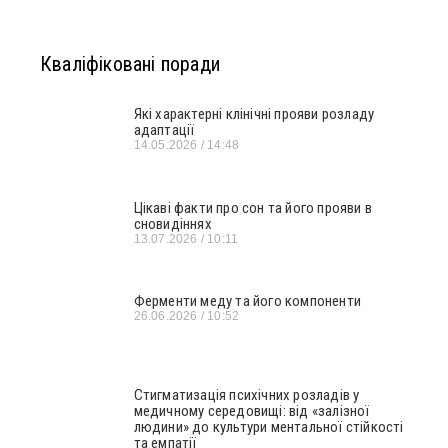
Кваліфіковані поради
Які характерні клінічні прояви розладу
адаптації
14.05.2026
14:48
Цікаві факти про сон та його прояви в
сновидіннях
13.07.2026
10:11
Ферменти меду та його компоненти
26.06.2026
10:52
Стигматизація психічних розладів у
медичному середовищі: від «залізної
людини» до культури ментальної стійкості
та емпатії