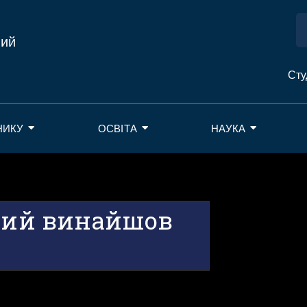
ний
Сту
НИКУ
ОСВІТА
НАУКА
який винайшов