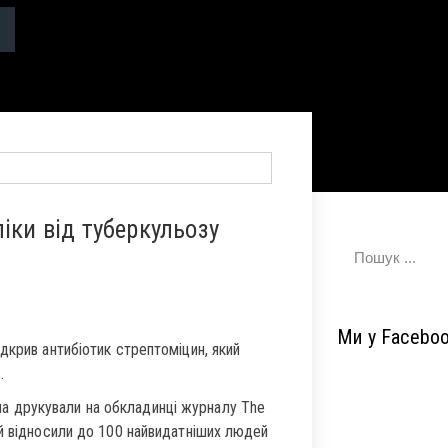
іки від туберкульозу
Ми у Facebo
дкрив антибіотик стрептоміцин, який
.
а друкували на обкладинці журналу The
 й відносили до 100 найвидатніших людей