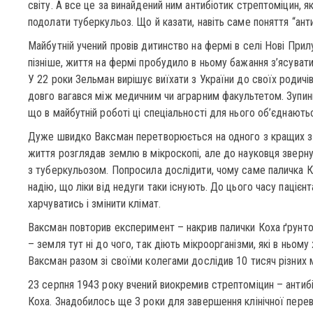
світу. А все це за винайдений ним антибіотик стрептоміцин, 
подолати туберкульоз. Що й казати, навіть саме поняття “ант
Майбутній учений провів дитинство на фермі в селі Нові Прилук
пізніше, життя на фермі пробудило в ньому бажання з’ясувати х
У 22 роки Зельман вирішує виїхати з України до своїх родичі
довго вагався між медичним чи аграрним факультетом. Зупин
що в майбутній роботі ці спеціальності для нього об’єднають
Дуже швидко Ваксман перетворюється на одного з кращих знав
життя розглядав землю в мікроскопі, але до науковця зверн
з туберкульозом. Попросила дослідити, чому саме паличка Ко
надію, що ліки від недуги таки існують. До цього часу паціє
харчуватись і змінити клімат.
Ваксман повторив експеримент – накрив палички Коха ґрунтом
– земля тут ні до чого, так діють мікроорганізми, які в ньом
Ваксман разом зі своїми колегами дослідив 10 тисяч різних м
23 серпня 1943 року вчений виокремив стрептоміцин – антибі
Коха. Знадобилось ще 3 роки для завершення клінічної переві