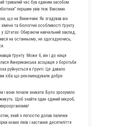
який тривалий час був єдиним засобом
ибіотики” першим увів теж Ваксман.
и, що на Вінниччині. Як згадував він
імічні та біологічні особливості ґрунту.
в у Штатах. Обираючи навчальний заклад,
ився на останньому, не здогадуючись,
ся.
ців ґрунту. Може б, він і до кінця
улася Американська асоціація з боротьби
ха руйнується в ґрунті. Це давало
нтам хіба що рекомендували добре
 і вони почали зникати. Було зрозуміло
у живуть. Щоб знайти один єдиний мікроб,
ікроорганізмів!
отик, який з легкістю долав палички
рки нових ліків і настання десятиліття