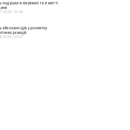
ь подушки в лікуванні та в житті
ини
07.2026
11:48
ь ейкозаноїдів у розвитку
ргічних реакцій
06.2026
13:37