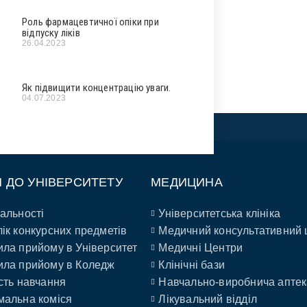
Роль фармацевтичної опіки при
відпуску ліків
26.04.2023
Як підвищити концентрацію уваги.
04.07.2023
П ДО УНІВЕРСИТЕТУ
МЕДИЦИНА
альності
Університетська клініка
ік конкурсних предметів
Медичний консультативний 
ла прийому в Університет
Медичні Центри
ла прийому в Коледж
Клінічні бази
сть навчання
Навчально-виробнича аптек
альна коміся
Лікувальний відділ