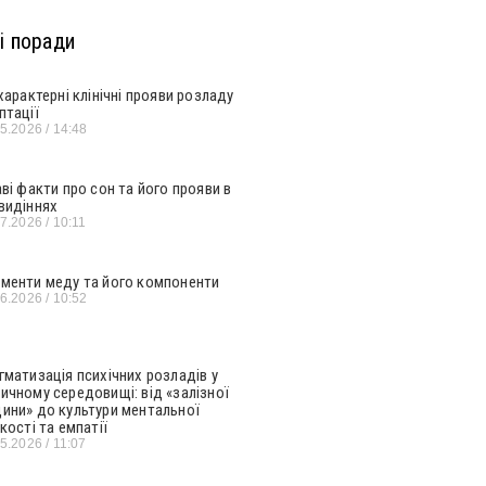
і поради
 характерні клінічні прояви розладу
птації
05.2026
14:48
аві факти про сон та його прояви в
видіннях
07.2026
10:11
менти меду та його компоненти
06.2026
10:52
гматизація психічних розладів у
ичному середовищі: від «залізної
ини» до культури ментальної
кості та емпатії
05.2026
11:07