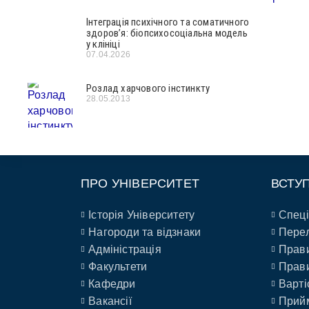
Інтеграція психічного та соматичного
здоров’я: біопсихосоціальна модель
у клініці
07.04.2026
Розлад харчового інстинкту
28.05.2013
ПРО УНІВЕРСИТЕТ
ВСТУ
Історія Університету
Спеці
Нагороди та відзнаки
Перел
Адміністрація
Прави
Факультети
Прави
Кафедри
Варті
Вакансії
Прийм