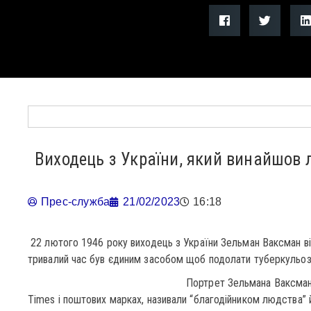
Виходець з України, який винайшов л
Прес-служба
21/02/2023
16:18
22 лютого 1946 року виходець з України Зельман Ваксман ві
тривалий час був єдиним засобом щоб подолати туберкульоз
Портрет Зельмана Ваксман
Times і поштових марках, називали “благодійником людства”