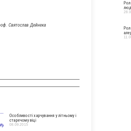
Рол
люд
28.
проф. Святослав Дейнека
Рол
але
11.
Особливості харчування у літньому і
старечому віці
08.09.2015