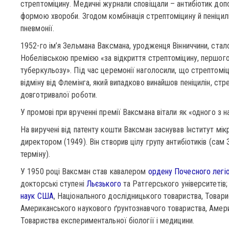
стрептоміцину. Медичні журнали сповіщали – антибіотик допо
формою хвороби. Згодом комбінація стрептоміцину й пеніцилі
пневмонії.
1952-го ім’я Зельмана Ваксмана, уродженця Вінниччини, стало
Нобелівською премією «за відкриття стрептоміцину, першого 
туберкульозу». Під час церемонії наголосили, що стрептоміци
відміну від Флемінга, який випадково винайшов пеніцилін, ст
довготривалої роботи.
У промові при врученні премії Ваксмана вітали як «одного з 
На виручені від патенту кошти Ваксман заснував Інститут мік
директором (1949). Він створив цілу групу антибіотиків (сам
терміну).
У 1950 році Ваксман став кавалером
ордену Почесного легі
докторські ступені
Льєзького
та Ратгерського університетів;
наук США
, Національного дослідницького товариства, Товари
Американського наукового ґрунтознавчого товариства, Амери
Товариства експериментальної біології і медицини.