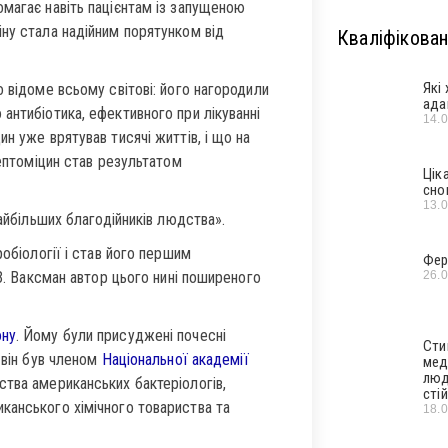
магає навіть пацієнтам із запущеною
ну стала надійним порятунком від
Кваліфікован
Які
 відоме всьому світові: його нагородили
ада
антибіотика, ефективного при лікуванні
14.
н уже врятував тисячі життів, і що на
рептоміцин став результатом
Цік
сно
13.
найбільших благодійників людства».
робіології і став його першим
Фер
26.
 З. Ваксман автор цього нині поширеного
ону
. Йому були присуджені почесні
Сти
 він був членом
Національної академії
мед
люд
ства американських бактеріологів,
стій
канського хімічного товариства та
18.