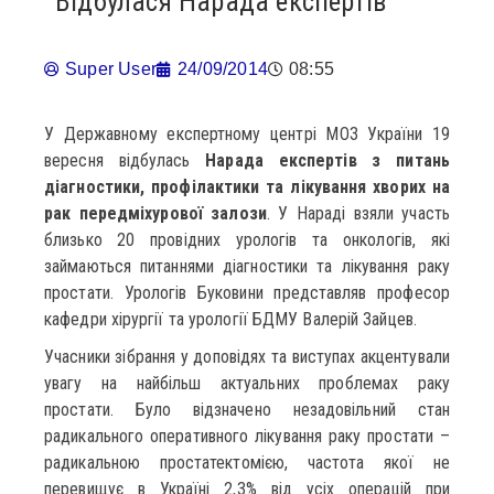
Відбулася Нарада експертів
Super User
24/09/2014
08:55
У Державному експертному центрі МОЗ України 19
вересня відбулась
Нарада експертів з питань
діагностики, профілактики та лікування хворих на
рак передміхурової залози
. У Нараді взяли участь
близько 20 провідних урологів та онкологів, які
займаються питаннями діагностики та лікування раку
простати. Урологів Буковини представляв професор
кафедри хірургії та урології БДМУ Валерій Зайцев.
Учасники зібрання у доповідях та виступах акцентували
увагу на найбільш актуальних проблемах раку
простати. Було відзначено незадовільний стан
радикального оперативного лікування раку простати –
радикальною простатектомією, частота якої не
перевищує в Україні 2,3% від усіх операцій при