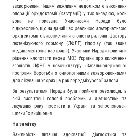
захворюванні. Іншим важливим недоліком є виконання
операції орхідектомії (кастрації) у тих випадках, коли
вона не показана. Учасниками Наради було
підкреслено, що на даний час реальною альтернативою
орхідектомії є використання агоністів рилізинг-фактору
лютенізуючого гормону (ЛФЛГ) гіпофізу (так звана
медикаментозна кастрація). Учасники Наради прийняли
рішення клопотати перед МОЗ України про включення
агоністів ЛФРГ у номенклатуру «Загальнодержавної
програми боротьби з онкологічними захворюваннями»
для лікування хворих на рак передміхурової залози.
За результатами Наради була прийнята резолюція, в
якій висвітлені головні проблеми з діагностики та
лікування раку простати в Україні та запропоновані
шляхи їх вирішення.
На замітку
Важливість питання адекватної діагностики та