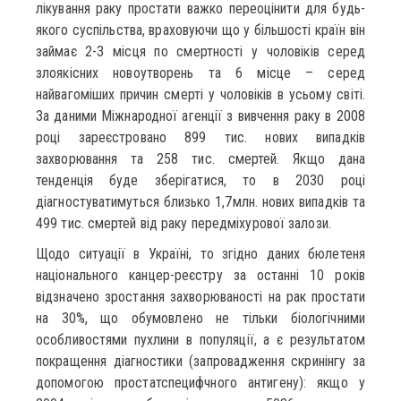
лікування раку простати важко переоцінити для будь-
якого суспільства, враховуючи що у більшості країн він
займає 2-3 місця по смертності у чоловіків серед
злоякісних новоутворень та 6 місце – серед
найвагоміших причин смерті у чоловіків в усьому світі.
За даними Міжнародної агенції з вивчення раку в 2008
році зареєстровано 899 тис. нових випадків
захворювання та 258 тис. смертей. Якщо дана
тенденція буде зберігатися, то в 2030 році
діагностуватимуться близько 1,7млн. нових випадків та
499 тис. смертей від раку передміхурової залози.
Щодо ситуації в Україні, то згідно даних бюлетеня
національного канцер-реєстру за останні 10 років
відзначено зростання захворюваності на рак простати
на 30%, що обумовлено не тільки біологічними
особливостями пухлини в популяції, а є результатом
покращення діагностики (запровадження скринінгу за
допомогою простатспецифчного антигену): якщо у