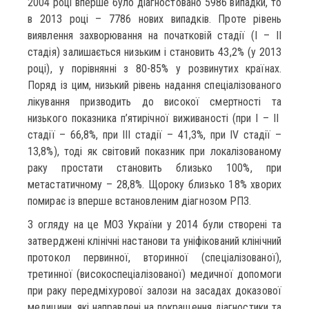
2004 році вперше було діагностовано 5986 випадки, то
в 2013 році – 7786 нових випадків. Проте рівень
виявлення захворювання на початковій стадії (І – ІІ
стадія) залишається низьким і становить 43,2% (у 2013
році), у порівнянні з 80-85% у розвинутих країнах.
Поряд із цим, низький рівень надання спеціалізованого
лікування призводить до високої смертності та
низького показника п’ятирічної виживаності (при І – ІІ
стадії – 66,8%, при ІІІ стадії – 41,3%, при ІV стадії –
13,8%), тоді як світовий показник при локалізованому
раку простати становить близько 100%, при
метастатичному – 28,8%. Щороку близько 18% хворих
помирає із вперше встановленим діагнозом РПЗ.
З огляду на це МОЗ України у 2014 були створені та
затверджені клінічні настанови та уніфікований клінічний
протокол первинної, вторинної (спеціалізованої),
третинної (високоспеціалізованої) медичної допомоги
при раку передміхурової залози на засадах доказової
медицини, які направлені на покращення діагностики та