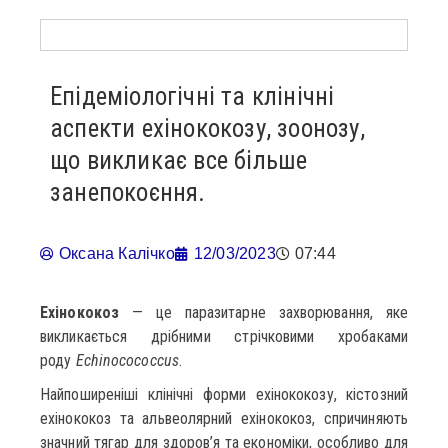
Епідеміологічні та клінічні
аспекти ехінококозу, зоонозу,
що викликає все більше
занепокоєння.
Оксана Калічко
12/03/2023
07:44
Ехінококоз
— це паразитарне захворювання, яке
викликається дрібними стрічковими хробаками
роду
Echinocococcus
.
Найпоширеніші клінічні форми ехінококозу, кістозний
ехінококоз та альвеолярний ехінококоз, спричиняють
значний тягар для здоров’я та економіки, особливо для