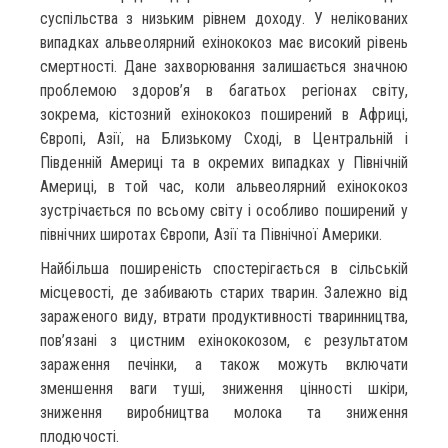
суспільства з низьким рівнем доходу. У нелікованих
випадках альвеолярний ехінококоз має високий рівень
смертності. Дане захворювання залишається значною
проблемою здоров’я в багатьох регіонах світу,
зокрема, кістозний ехінококоз поширений в Африці,
Європі, Азії, на Близькому Сході, в Центральній і
Південній Америці та в окремих випадках у Північній
Америці, в той час, коли альвеолярний ехінококоз
зустрічається по всьому світу і особливо поширений у
північних широтах Європи, Азії та Північної Америки.
Найбільша поширеність спостерігається в сільській
місцевості, де забивають старих тварин. Залежно від
зараженого виду, втрати продуктивності тваринництва,
пов’язані з цистним ехінококозом, є результатом
зараження печінки, а також можуть включати
зменшення ваги туші, зниження цінності шкіри,
зниження виробництва молока та зниження
плодючості.