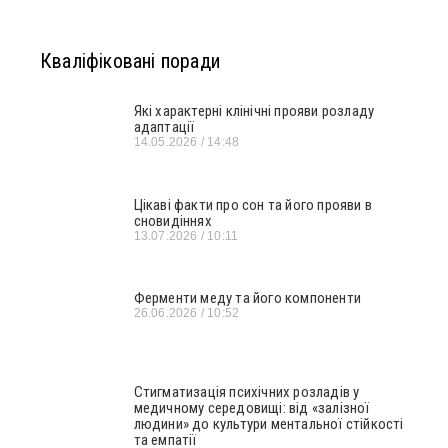
Кваліфіковані поради
Які характерні клінічні прояви розладу
адаптації
14.05.2026
14:48
Цікаві факти про сон та його прояви в
сновидіннях
13.07.2026
10:11
Ферменти меду та його компоненти
26.06.2026
10:52
Стигматизація психічних розладів у
медичному середовищі: від «залізної
людини» до культури ментальної стійкості
та емпатії