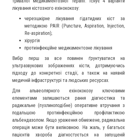
тривалої медикаментозної терапії. Існує 4 варіанти
лікування кістозного ехінококозу:
черезшкірне лікування гідатидних кіст за
методикою PAIR (Puncture, Aspiration, Injection,
Re-aspiration);
хірургія
протиінфекційне медикаментозне лікування
Вибір перш за все повинен ґрунтуватися на
ультразвукових зображеннях кісти, дотримуючись
підходу до конкретної стадії, а також на наявній
медичній інфраструктурі та людських ресурсах.
Для альвеолярного ехінококозу ключовими
елементами залишаються рання діагностика та
радикальне (пухлиноподібне) оперативне втручання з
подальшою протиінфекційною профілактикою
альбендазолом. Якщо ураження обмежене, радикальна
операція може бути виліковною. На жаль, у багатьох
пацієнтів хвороба діагностується на запущеній