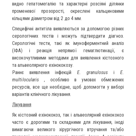
видно гепатомегалію та характерні розсіяні ділянки
променевої прозорості, окреслені кальциновими
кільцями діаметром від 2 до 4 мм.
Специфічні антитіла виявляються за допомогою різних
серологічних тестів і можуть підтвердити діагноз.
Серологічні тести, такі як імуноферментний аналіз
(ІФА) і реакція непрямої гемаглютинації, є
високочутливими методами для виявлення кістозного
та альвеолярного ехінококозу.
Раннє виявлення інфекцій
E. granulosus
і
E.
multilocularis
, особливо в умовах обмежених
ресурсів, все ще необхідне, щоб допомогти у виборі
варіантів клінічного лікування.
Лікування
Як кістозний ехінококоз, так і альвеолярний ехінококоз
часто є дорогими та складними для лікування, іноді
вимагаючи великого хірургічного втручання та/або