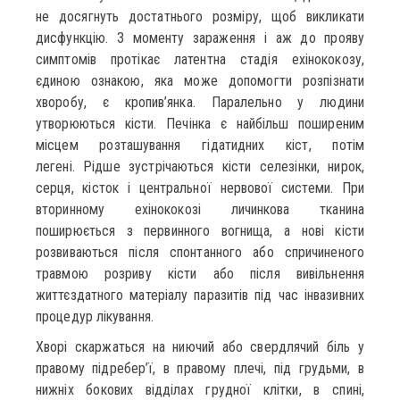
не досягнуть достатнього розміру, щоб викликати
дисфункцію. З моменту зараження і аж до прояву
симптомів протікає латентна стадія ехінококозу,
єдиною ознакою, яка може допомогти розпізнати
хворобу, є кропив’янка. Паралельно у людини
утворюються кісти. Печінка є найбільш поширеним
місцем розташування гідатидних кіст, потім
легені. Рідше зустрічаються кісти селезінки, нирок,
серця, кісток і центральної нервової системи. При
вторинному ехінококозі личинкова тканина
поширюється з первинного вогнища, а нові кісти
розвиваються після спонтанного або спричиненого
травмою розриву кісти або після вивільнення
життєздатного матеріалу паразитів під час інвазивних
процедур лікування.
Хворі скаржаться на ниючий або свердлячий біль у
правому підребер’ї, в правому плечі, під грудьми, в
нижніх бокових відділах грудної клітки, в спині,