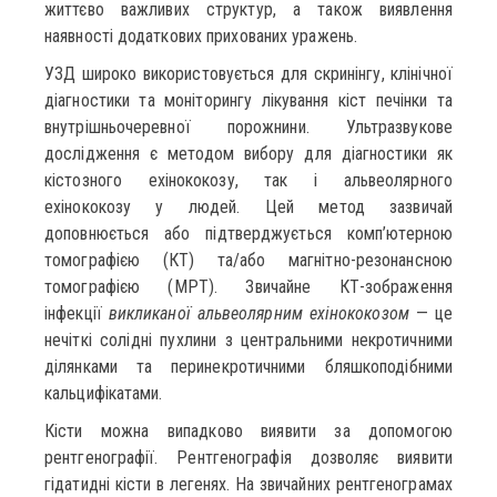
життєво важливих структур, а також виявлення
наявності додаткових прихованих уражень.
УЗД широко використовується для скринінгу, клінічної
діагностики та моніторингу лікування кіст печінки та
внутрішньочеревної порожнини. Ультразвукове
дослідження є методом вибору для діагностики як
кістозного ехінококозу, так і альвеолярного
ехінококозу у людей. Цей метод зазвичай
доповнюється або підтверджується комп’ютерною
томографією (КТ) та/або магнітно-резонансною
томографією (МРТ). Звичайне КТ-зображення
інфекції
викликаної альвеолярним ехінококозом
— це
нечіткі солідні пухлини з центральними некротичними
ділянками та перинекротичними бляшкоподібними
кальцифікатами.
Кісти можна випадково виявити за допомогою
рентгенографії. Рентгенографія дозволяє виявити
гідатидні кісти в легенях. На звичайних рентгенограмах