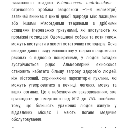
личинковою стадією
Echinococcus multilocularis
,
стрічкового хробака завдовжки ~1–4 міліметри)
зазвичай виникає в циклі дикої природи між лисицями
або іншими м’ясоїдними тваринами з дрібними
ссавцями (переважно гризунами), які виступають як
проміжні господарі. Одомашнені собаки та коти також
можуть виступати в якості остаточних господарів. Хоча
випадки даного виду ехінококозу у тварин в ендемічних
районах є відносно поширеними, у людей випадки
зустрічаються рідко. Альвеолярний ехінококоз
становить набагато більшу загрозу здоров’ю людей,
ніж кістозний, спричиняючи паразитарні пухлини, які
можуть утворюватися в печінці, легенях, мозку та
інших органах. Це є небезпечним захворюванням, яке
призводить до смертності від 50% до 75%, особливо
тому, що більшість уражених людей живуть у
віддалених місцях і мають погане медичне
обслуговування.