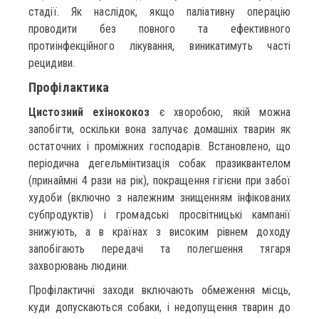
стадії. Як наслідок, якщо паліативну операцію
проводити без повного та ефективного
протиінфекційного лікування, виникатимуть часті
рецидиви.
Профілактика
Цистозний ехінококоз
є хворобою, якій можна
запобігти, оскільки вона залучає домашніх тварин як
остаточних і проміжних господарів. Встановлено, що
періодична дегельмінтизація собак празиквантелом
(принаймні 4 рази на рік), покращення гігієни при забої
худоби (включно з належним знищенням інфікованих
субпродуктів) і громадські просвітницькі кампанії
знижують, а в країнах з високим рівнем доходу
запобігають передачі та полегшення тягаря
захворювань людини.
Профілактичні заходи включають обмеження місць,
куди допускаються собаки, і недопущення тварин до