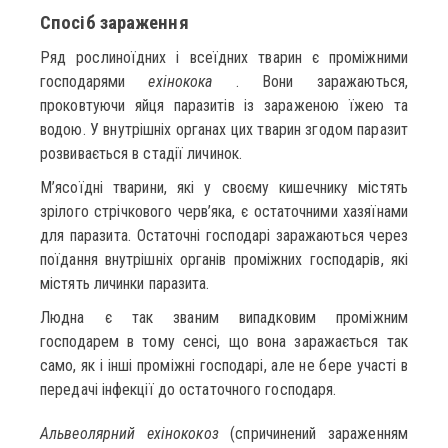
Спосіб зараження
Ряд рослиноїдних і всеїдних тварин є проміжними
господарями
ехінокока
. Вони заражаються,
проковтуючи яйця паразитів із зараженою їжею та
водою. У внутрішніх органах цих тварин згодом паразит
розвивається в стадії личинок.
М’ясоїдні тварини, які у своєму кишечнику містять
зрілого стрічкового черв’яка, є остаточними хазяїнами
для паразита. Остаточні господарі заражаються через
поїдання внутрішніх органів проміжних господарів, які
містять личинки паразита.
Людна є так званим випадковим проміжним
господарем в тому сенсі, що вона заражається так
само, як і інші проміжні господарі, але не бере участі в
передачі інфекції до остаточного господаря.
Альвеолярний ехінококоз
(спричинений зараженням