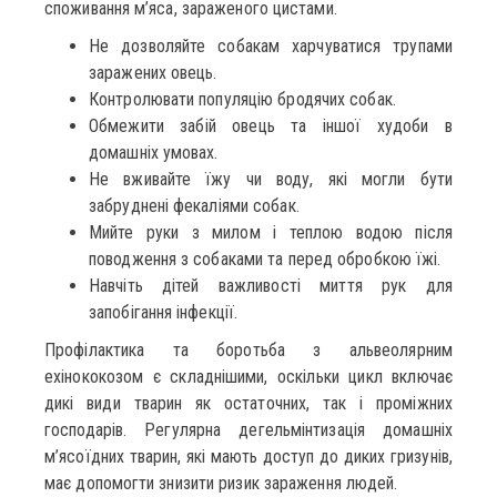
споживання м’яса, зараженого цистами.
Не дозволяйте собакам харчуватися трупами
заражених овець.
Контролювати популяцію бродячих собак.
Обмежити забій овець та іншої худоби в
домашніх умовах.
Не вживайте їжу чи воду, які могли бути
забруднені фекаліями собак.
Мийте руки з милом і теплою водою після
поводження з собаками та перед обробкою їжі.
Навчіть дітей важливості миття рук для
запобігання інфекції.
Профілактика та боротьба з альвеолярним
ехінококозом є складнішими, оскільки цикл включає
дикі види тварин як остаточних, так і проміжних
господарів. Регулярна дегельмінтизація домашніх
м’ясоїдних тварин, які мають доступ до диких гризунів,
має допомогти знизити ризик зараження людей.