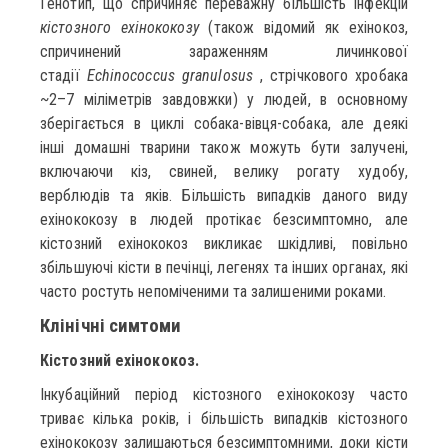
Генотип, що спричиняє переважну більшість інфекцій
кістозного ехінококозу
(також відомий як ехінокоз,
спричинений зараженням личинкової
стадії
Echinococcus granulosus
, стрічкового хробака
~2–7 міліметрів завдовжки) у людей, в основному
зберігається в циклі собака-вівця-собака, але деякі
інші домашні тварини також можуть бути залучені,
включаючи кіз, свиней, велику рогату худобу,
верблюдів та яків. Більшість випадків даного виду
ехінококозу в людей протікає безсимптомно, але
кістозний ехінококоз викликає шкідливі, повільно
збільшуючі кісти в печінці, легенях та інших органах, які
часто ростуть непоміченими та залишеними роками.
Клінічні симтоми
Кістозний ехінококоз.
Інкубаційний період кістозного ехінококозу часто
триває кілька років, і більшість випадків кістозного
ехінококозу залишаються безсимптомними, доки кісти