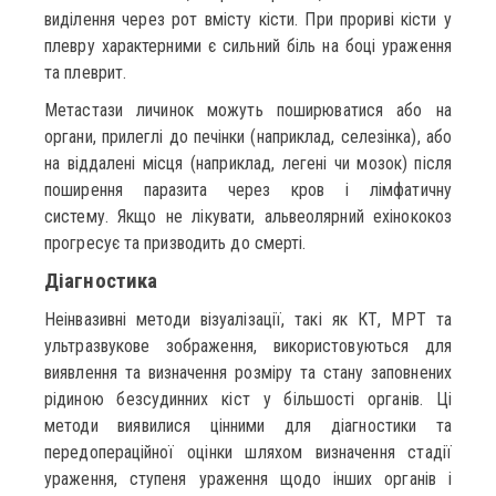
виділення через рот вмісту кісти. При прориві кісти у
плевру характерними є сильний біль на боці ураження
та плеврит.
Метастази личинок можуть поширюватися або на
органи, прилеглі до печінки (наприклад, селезінка), або
на віддалені місця (наприклад, легені чи мозок) після
поширення паразита через кров і лімфатичну
систему. Якщо не лікувати, альвеолярний ехінококоз
прогресує та призводить до смерті.
Діагностика
Неінвазивні методи візуалізації, такі як КТ, МРТ та
ультразвукове зображення, використовуються для
виявлення та визначення розміру та стану заповнених
рідиною безсудинних кіст у більшості органів. Ці
методи виявилися цінними для діагностики та
передопераційної оцінки шляхом визначення стадії
ураження, ступеня ураження щодо інших органів і