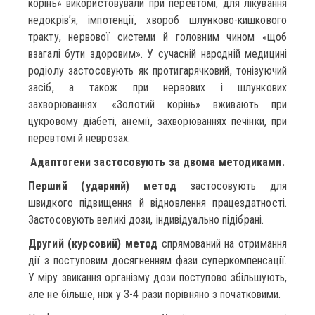
корінь» використовували при перевтомі, для лікування
недокрів’я, імпотенції, хвороб шлунково-кишкового
тракту, нервової системи й головним чином «щоб
взагалі бути здоровим». У сучасній народній медицині
родіолу застосовують як протигарячковий, тонізуючий
засіб, а також при нервових і шлункових
захворюваннях. «Золотий корінь» вживають при
цукровому діабеті, анемії, захворюваннях печінки, при
перевтомі й неврозах.
Адаптогени застосовують за двома методиками.
Перший (ударний) метод
застосовують для
швидкого підвищення й відновлення працездатності.
Застосовують великі дози, індивідуально підібрані.
Другий (курсовий) метод
спрямований на отримання
дії з поступовим досягненням фази суперкомпенсації.
У міру звикання організму дози поступово збільшують,
але не більше, ніж у 3-4 рази порівняно з початковими.