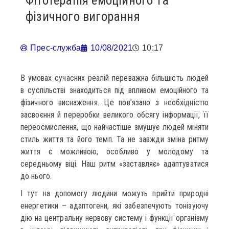
Фітотерапія емоційного та
фізичного вигорання
Прес-служба
10/08/2021
10:17
В умовах сучасних реалій переважна більшість людей
в суспільстві знаходиться під впливом емоційного та
фізичного виснаження. Це пов’язано з необхідністю
засвоєння й переробки великого обсягу інформації, її
переосмислення, що найчастіше змушує людей міняти
стиль життя та його темп. Та не завжди зміна ритму
життя є можливою, особливо у молодому та
середньому віці. Наш ритм «заставляє» адаптуватися
до нього.
І тут на допомогу людини можуть прийти природні
енергетики – адаптогени, які забезпечують тонізуючу
дію на центральну нервову систему і функції організму