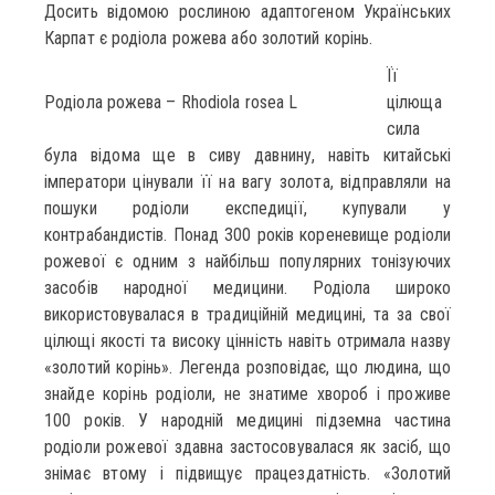
Досить відомою рослиною адаптогеном Українських
Карпат є родіола рожева або золотий корінь.
Її
Родіола рожева – Rhodiola rosea L
цілюща
сила
була відома ще в сиву давнину, навіть китайські
імператори цінували її на вагу золота, відправляли на
пошуки родіоли експедиції, купували у
контрабандистів. Понад 300 років кореневище родіоли
рожевої є одним з найбільш популярних тонізуючих
засобів народної медицини. Родіола широко
використовувалася в традиційній медицині, та за свої
цілющі якості та високу цінність навіть отримала назву
«золотий корінь». Легенда розповідає, що людина, що
знайде корінь родіоли, не знатиме хвороб і проживе
100 років. У народній медицині підземна частина
родіоли рожевої здавна застосовувалася як засіб, що
знімає втому і підвищує працездатність. «Золотий