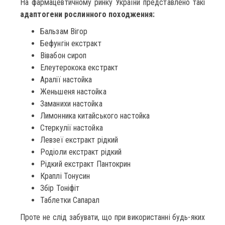
На фармацевтичному ринку України представлено такі
адаптогени рослинного походження:
Бальзам Вігор
Бефунгін екстракт
Вівабон сироп
Елеутерокока екстракт
Аралії настойка
Женьшеня настойка
Заманихи настойка
Лимонника китайського настойка
Стеркулії настойка
Левзеї екстракт рідкий
Родіоли екстракт рідкий
Рідкий екстракт Пантокрин
Краплі Тонусин
Збір Тоніфіт
Таблетки Сапарал
Проте не слід забувати, що при використанні будь-яких