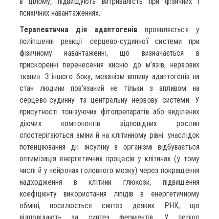
в цілому, підвищують витривалість при фізичних і
психічних навантаженнях.
Терапевтична дія адаптогенів
проявляється у
поліпшенні реакції серцево-судинної системи при
фізичному навантаженні, що визначається в
прискоренні перенесення кисню до м’язів, нервових
тканин. З іншого боку, механізм впливу адаптогенів на
стан людини пов’язаний не тільки з впливом на
серцево-судинну та центральну нервову системи. У
присутності тонізуючих фітопрепаратів або виділених
діючих компонентів відповідних рослин
спостерігаються зміни й на клітинному рівні: унаслідок
потенціювання дії інсуліну в організмі відбувається
оптимізація енергетичних процесів у клітинах (у тому
числі й у нейронах головного мозку) через покращення
надходження в клітини глюкози, підвищення
коефіцієнту використання ліпідів в енергетичному
обміні, посилюється синтез деяких РНК, що
відповідають за синтез ферментів. У період