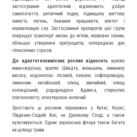
застосування адаптогенів відзначають добре
самопочуття, ритмічний подих, підвищену життєву
ємність легень, бажання працювати, апетит і
нормалізацію сну. Застосування препаратів цієї групи
покращує транспорт кисню до м’язів, нервових тканин,
збільшує утворення еритроцитів, попереджає дію
гіпоксичних стресів.
До адаптогеновмісних рослин відносять
аралію
маньчжурську, аралію Шмідта, женьшень, заманиху
високу, кодонопсис лісовий, левзею софлоровидну,
лимонник китайський, плющ звичайний, плющ
колхидський, рододендрон Адамса, стеркулію
платанолисту, елеутерокок колючий.
Зростають ці рослини переважно у Китаї, Кореї,
Південно-Східній Азії, на Далекому Сході, а також
культивуються. Однак українська флора також багата
на цілющі трави.