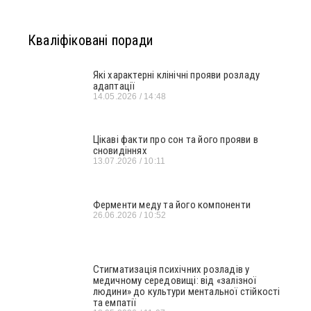
Кваліфіковані поради
Які характерні клінічні прояви розладу
адаптації
14.05.2026
14:48
Цікаві факти про сон та його прояви в
сновидіннях
13.07.2026
10:11
Ферменти меду та його компоненти
26.06.2026
10:52
Стигматизація психічних розладів у
медичному середовищі: від «залізної
людини» до культури ментальної стійкості
та емпатії