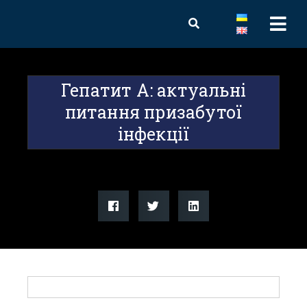
Гепатит А: актуальні
питання призабутої
інфекції