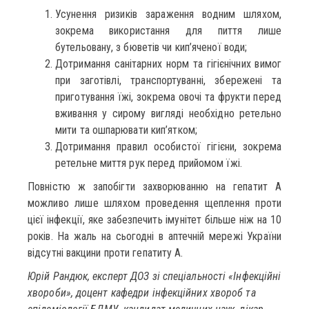
Усунення ризиків зараження водним шляхом,
зокрема використання для пиття лише
бутельовану, з бюветів чи кип’яченої води;
Дотримання санітарних норм та гігієнічних вимог
при заготівлі, транспортуванні, збережені та
приготування їжі, зокрема овочі та фрукти перед
вживання у сирому вигляді необхідно ретельно
мити та ошпарювати кип’ятком;
Дотримання правил особистої гігієни, зокрема
ретельне миття рук перед прийомом їжі.
Повністю ж запобігти захворюванню на гепатит А
можливо лише шляхом проведення щеплення проти
цієї інфекції, яке забезпечить імунітет більше ніж на 10
років. На жаль на сьогодні в аптечній мережі України
відсутні вакцини проти гепатиту А.
Юрій Рандюк, експерт ДОЗ зі спеціальності «Інфекційні
хвороби», доцент кафедри інфекційних хвороб та