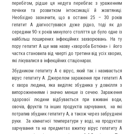
перебігом, рідше ця недуга перебігає з ураженням
печінки та розвитком інтоксикації й жовтяниці.
Необхідно зазначити, що в останні 25 – 30 років
гепатит А діагностувався дуже рідко, тоді як до
середини 90-х років минулого століття це було одне із
найбільш поширених інфекційних захворювань. На ту
пору гепатит А ще мав назву «хвороба Боткіна» і його
частка становила від чверті до третини від усіх хворих,
які лікувалися в інфекційних стаціонарах.
Збудником гепатиту А є вірус, який так і називається
вірус гепатиту А. Джерелом зараження при гепатиті А
є хвора людина, яка виділяє збудника у довкілля з
випорожненнями і значно менше із сечею. Зараження
здорової людини відбувається при вживані води,
овочів, фруктів та інших продуктів харчування, на які
потрапив збудник гепатиту А, а також через забруднені
руки. За кімнатної температури у воді, на продуктах
харчування та на предметах вжитку вірус гепатиту А