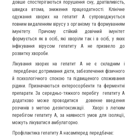
довше спостерігаються порушення сну, дратівливість,
швидка втома, зниження працездатності. Клінічне
одужання хворих на гепатит А супроводжується
повним видаленням вірусу з організму та формуванням
імунітету. Причому стійкий довічний імунітет
формується як в осіб, які хворіли так і в осіб, у яких
інфікування вірусом гепатиту А не призвело до
розвитку хвороби.
Лікування хворих на гепатит А не є складним і
передбачає дотримання дієти, забезпечення фізичного
й психологічного спокою та підвищеного споживання
рідини. Призначаються ентеросорбенти та ферментні
препарати. За середньо-тяжкого перебігу гепатиту А
додатково може проводитися довенне введення
розчинів з метою дезінтоксикації. Хворі з легким
перебігом гепатиту А, за наявності умов для ізоляції,
можуть лікуватися амбулаторно.
Профілактика гепатиту А насамперед передбачає: