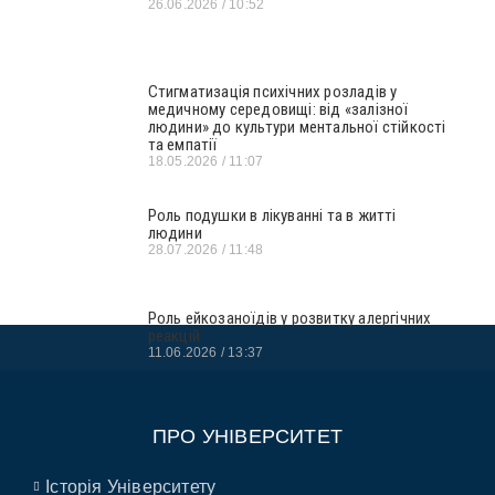
26.06.2026
10:52
Стигматизація психічних розладів у
медичному середовищі: від «залізної
людини» до культури ментальної стійкості
та емпатії
18.05.2026
11:07
Роль подушки в лікуванні та в житті
людини
28.07.2026
11:48
Роль ейкозаноїдів у розвитку алергічних
реакцій
11.06.2026
13:37
ПРО УНІВЕРСИТЕТ
Історія Університету