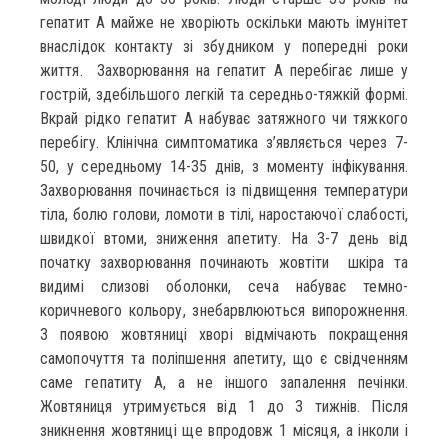
гепатит А майже не хворіють оскільки мають імунітет
внаслідок контакту зі збудником у попередні роки
життя. Захворювання на гепатит А перебігає лише у
гострій, здебільшого легкій та середньо-тяжкій формі.
Вкрай рідко гепатит А набуває затяжного чи тяжкого
перебігу. Клінічна симптоматика з’являється через 7-
50, у середньому 14-35 днів, з моменту інфікування.
Захворювання починається із підвищення температури
тіла, болю голови, ломоти в тілі, наростаючої слабості,
швидкої втоми, зниження апетиту. На 3-7 день від
початку захворювання починають жовтіти шкіра та
видимі слизові оболонки, сеча набуває темно-
коричневого кольору, знебарвлюються випорожнення.
З появою жовтяниці хворі відмічають покращення
самопочуття та поліпшення апетиту, що є свідченням
саме гепатиту А, а не іншого запалення печінки.
Жовтяниця утримується від 1 до 3 тижнів. Після
зникнення жовтяниці ще впродовж 1 місяця, а інколи і