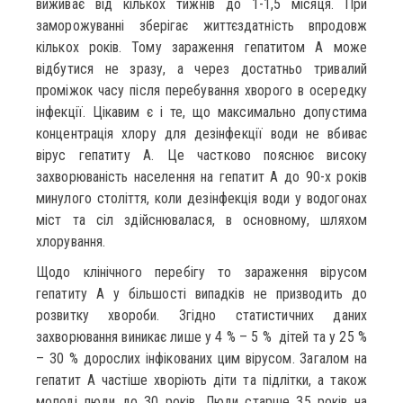
виживає від кількох тижнів до 1-1,5 місяця. При
заморожуванні зберігає життєздатність впродовж
кількох років. Тому зараження гепатитом А може
відбутися не зразу, а через достатньо тривалий
проміжок часу після перебування хворого в осередку
інфекції. Цікавим є і те, що максимально допустима
концентрація хлору для дезінфекції води не вбиває
вірус гепатиту А. Це частково пояснює високу
захворюваність населення на гепатит А до 90-х років
минулого століття, коли дезінфекція води у водогонах
міст та сіл здійснювалася, в основному, шляхом
хлорування.
Щодо клінічного перебігу то зараження вірусом
гепатиту А у більшості випадків не призводить до
розвитку хвороби. Згідно статистичних даних
захворювання виникає лише у 4 % – 5 % дітей та у 25 %
– 30 % дорослих інфікованих цим вірусом. Загалом на
гепатит А частіше хворіють діти та підлітки, а також
молоді люди до 30 років. Люди старше 35 років на