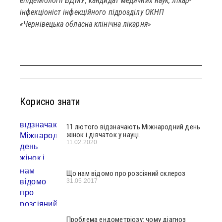
епідеміології БДМУ, кандидат медичних наук, лікар-
інфекціоніст інфекційного підрозділу ОКНП
«Чернівецька обласна клінічна лікарня»
Корисно знати
11 лютого відзначають Міжнародний день
жінок і дівчаток у науці.
11.02.2020
Що нам відомо про розсіяний склероз
31.05.2017
Проблема ендометріозу: чому діагноз