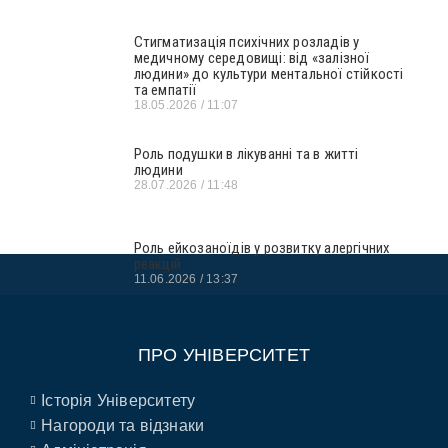
Стигматизація психічних розладів у
медичному середовищі: від «залізної
людини» до культури ментальної стійкості
та емпатії
18.05.2026
11:07
Роль подушки в лікуванні та в житті
людини
28.07.2026
11:48
Роль ейкозаноїдів у розвитку алергічних
реакцій
11.06.2026
13:37
ПРО УНІВЕРСИТЕТ
Історія Університету
Нагороди та відзнаки