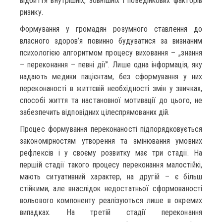
відбиття внутрішніх, зовнішніх і поведінкових факторів
ризику.
Формування у громадян розумного ставлення до
власного здоров’я повинно будуватися за визнаним
психологією алгоритмом процесу виховання – „знання
– переконання – певні дії”. Лише одна інформація, яку
надають медики пацієнтам, без сформування у них
переконаності в життєвій необхідності змін у звичках,
способі життя та настановної мотивації до цього, не
забезпечить відповідних цілеспрямованих дій.
Процес формування переконаності підпорядковується
закономірностям утворення та змінювання умовних
рефлексів і у своєму розвитку має три стадії. На
першій стадії такого процесу переконання малостійкі,
мають ситуативний характер, на другій – є більш
стійкими, але внаслідок недостатньої сформованості
вольового компоненту реалізуються лише в окремих
випадках. На третій стадії переконання