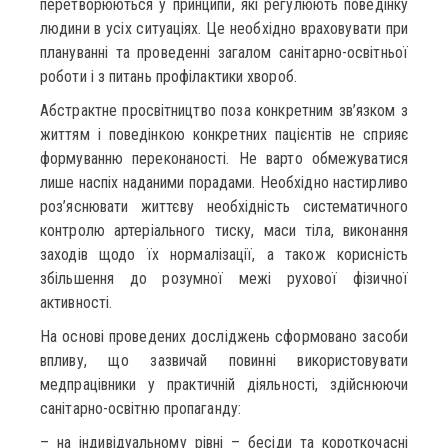
перетворюються у принципи, які регулюють поведінку
людини в усіх ситуаціях. Це необхідно враховувати при
плануванні та проведенні загалом санітарно-освітньої
роботи і з питань профілактики хвороб.
Абстрактне просвітництво поза конкретним зв’язком з
життям і поведінкою конкретних пацієнтів не сприяє
формуванню переконаності. Не варто обмежуватися
лише наспіх наданими порадами. Необхідно настирливо
роз’яснювати життєву необхідність систематичного
контролю артеріального тиску, маси тіла, виконання
заходів щодо їх нормалізації, а також корисність
збільшення до розумної межі рухової фізичної
активності.
На основі проведених досліджень сформовано засоби
впливу, що зазвичай повинні використовувати
медпрацівники у практичній діяльності, здійснюючи
санітарно-освітню пропаганду:
– на індивідуальному рівні – бесіди та короткочасні