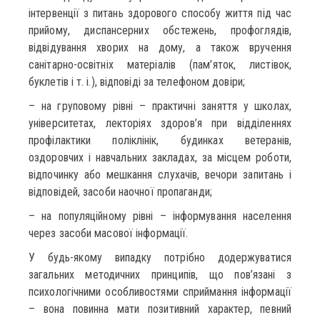
інтервенції з питань здорового способу життя під час
прийому, диспансерних обстежень, профоглядів,
відвідування хворих на дому, а також вручення
санітарно-освітніх матеріалів (пам’яток, листівок,
буклетів і т. і.), відповіді за телефоном довіри;
– на груповому рівні – практичні заняття у школах,
університетах, лекторіях здоров’я при відділеннях
профілактики поліклінік, будинках ветеранів,
оздоровчих і навчальних закладах, за місцем роботи,
відпочинку або мешкання слухачів, вечори запитань і
відповідей, засоби наочної пропаганди;
– на популяційному рівні – інформування населення
через засоби масової інформації.
У будь-якому випадку потрібно додержуватися
загальних методичних принципів, що пов’язані з
психологічними особливостями сприймання інформації
– вона повинна мати позитивний характер, певний