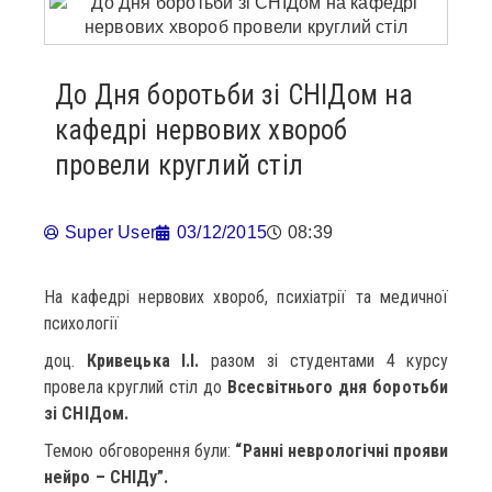
До Дня боротьби зі СНІДом на
кафедрі нервових хвороб
провели круглий стіл
Super User
03/12/2015
08:39
На кафедрі нервових хвороб, психіатрії та медичної
психології
доц.
Кривецька І.І.
разом зі студентами 4 курсу
провела круглий стіл до
Всесвітнього дня боротьби
зі СНІДом.
Темою обговорення були:
“Ранні неврологічні прояви
нейро – СНІДу”.