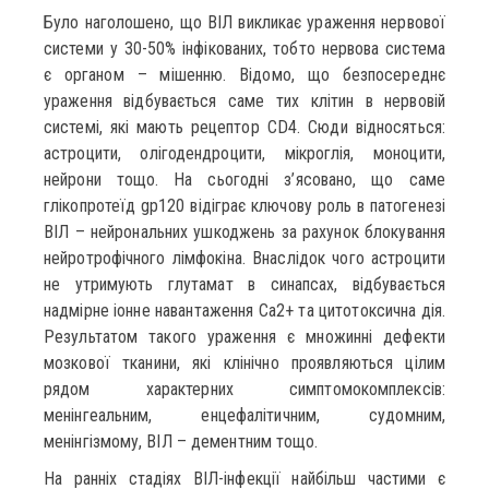
Було наголошено, що ВІЛ викликає ураження нервової
системи у 30-50% інфікованих, тобто нервова система
є органом – мішенню. Відомо, що безпосереднє
ураження відбувається саме тих клітин в нервовій
системі, які мають рецептор CD4. Сюди відносяться:
астроцити, олігодендроцити, мікроглія, моноцити,
нейрони тощо. На сьогодні з’ясовано, що саме
глікопротеїд gp120 відіграє ключову роль в патогенезі
ВІЛ – нейрональних ушкоджень за рахунок блокування
нейротрофічного лімфокіна. Внаслідок чого астроцити
не утримують глутамат в синапсах, відбувається
надмірне іонне навантаження Ca2+ та цитотоксична дія.
Результатом такого ураження є множинні дефекти
мозкової тканини, які клінічно проявляються цілим
рядом характерних симптомокомплексів:
менінгеальним, енцефалітичним, судомним,
менінгізмому, ВІЛ – дементним тощо.
На ранніх стадіях ВІЛ-інфекції найбільш частими є