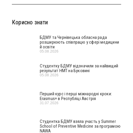
Корисно знати
БДМУ та Чернівецька обласна рада
розширюють співпрацю у сфері медицини
й освіти
05.08.2026
Студентку БДМУ відзначили за найвищий
результат НМТ на Буковині
05.08.2026
Перший курс і перші міжнародні кроки:
Erasmus+ в Республіці Австрія
31.07.2026
Студентка БДМУ взяла участь у Summer
School of Preventive Medicine за програмою
NAWA