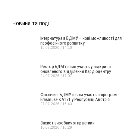
Новини та події
Інтернатура в БДМУ – нові можливості для
професійного розвитку
15.07.2026
14:10
Ректор БДМУ взяв участь у відкритті
оновленого відділення Кардіоцентру
24.07.2026
17:07
Фахівчині БДМУ взяли участь в програмі
Erasmus+ KA171 у Республіці Австрія
27.07.2026
15:43
Захист виробничої практики
10.07.2026
16:29