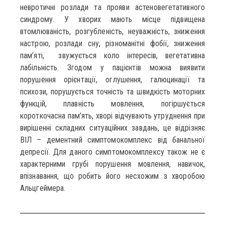
невротичні розлади та прояви астеновегетативного
синдрому. У хворих мають місце підвищена
втомлюваність, розгубленість, неуважність, зниження
настрою, розлади сну, різноманітні фобії, зниження
пам’яті, звужується коло інтересів, вегетативна
лабільність. Згодом у пацієнтів можна виявити
порушення орієнтації, оглушення, галюцинації та
психози, порушується точність та швидкість моторних
функцій, плавність мовлення, погіршується
короткочасна пам’ять, хворі відчувають утруднення при
вирішенні складних ситуаційних завдань, це відрізняє
ВІЛ – дементний симптомокомплекс від банальної
депресії. Для даного симптомокомплексу також не є
характерними грубі порушення мовлення, навичок,
впізнавання, що робить його несхожим з хворобою
Альцгеймера.