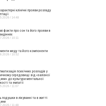
 характерні клінічні прояви розладу
птації
05.2026
14:48
аві факти про сон та його прояви в
видіннях
07.2026
10:11
менти меду та його компоненти
06.2026
10:52
гматизація психічних розладів у
ичному середовищі: від «залізної
ини» до культури ментальної
кості та емпатії
05.2026
11:07
ь подушки в лікуванні та в житті
ини
07.2026
11:48