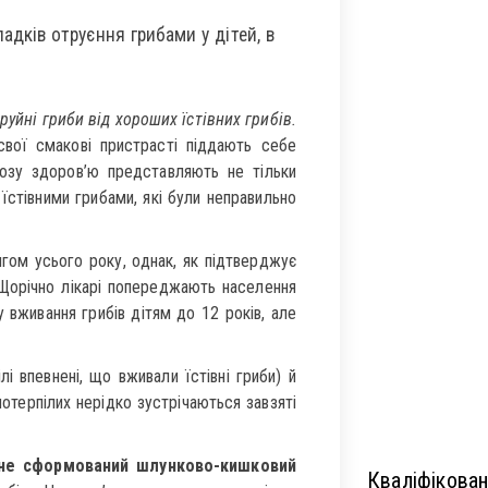
адків отруєння грибами у дітей, в
руйні гриби від хороших їстівних грибів.
вої смакові пристрасті піддають себе
розу здоров’ю представляють не тільки
їстівними грибами, які були неправильно
гом усього року, однак, як підтверджує
орічно лікарі попереджають населення
вживання грибів дітям до 12 років, але
 впевнені, що вживали їстівні гриби) й
терпілих нерідко зустрічаються завзяті
 не сформований шлунково-кишковий
Кваліфікован