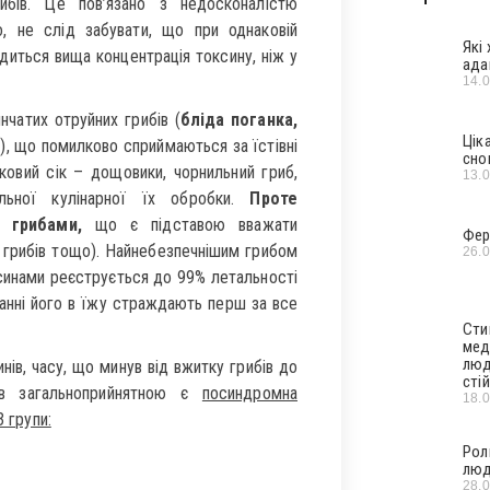
ибів. Це пов’язано з недосконалістю
о, не слід забувати, що при однаковій
Які
одиться вища концентрація токсину, ніж у
ада
14.
нчатих отруйних грибів (
бліда поганка,
Цік
и
), що помилково сприймаються за їстівні
сно
ковий сік – дощовики, чорнильний гриб,
13.
льної кулінарної їх обробки.
Проте
 грибами,
що є підставою вважати
Фер
ік грибів тощо). Найнебезпечнішим грибом
26.
оксинами реєструється до 99% летальності
анні його в їжу страждають перш за все
Сти
мед
люд
нів, часу, що минув від вжитку грибів до
стій
мів загальноприйнятною є
посиндромна
18.
 групи:
Рол
люд
28.