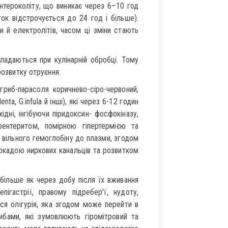
нтероколіту, що виникає через 6–10 год
ок відстрочується до 24 год і більше).
и й електролітів, часом ці зміни стають
кладаються при кулінарній обробці. Тому
розвитку отруєння.
гриб-парасоля коричнево-сіро-червоний,
a, G.іnfula й інші), які через 6-12 годин
дні, інгібуючи піридоксин- фосфокіназу,
ентеритом, помірною гіпертермією та
вільного гемоглобіну до плазми, згодом
окадою ниркових канальців та розвитком
ші) більше як через добу після їх вживання
ігастрії, правому підребер’ї, нудоту,
ься олігурія, яка згодом може перейти в
ибами, які зумовлюють гіромітровий та