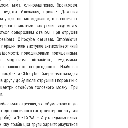
дром: міоз, слиновиділення, бронхорея,
і, нудота, блювання, пронос. Домішки
я у цих хворих мідріазом, сльозотечею,
ервової системи: сплутана свідомість,
юється сопорозним станом. При отруєнні
albata, Clitocybe cerusata, Omphalotus
а перший план виступає антихолінергічний
ідомості: поведінковими порушеннями,
, мідріазом, пітливістю, судомами,
ої кишкової непрохідності. Найбільш
 Inocybe та Clitocybe. Смертельні випадки
на другу добу після отруєння і переважно
 центри стовбура головного мозку. При
и.
ебезпечні отруєння, які обумовлюють до
тадії токсичного гастроентероколіту, які
роби) та 10-15 %A – A у спеціалізованих
 у їжу грибів цієї групи характеризуються