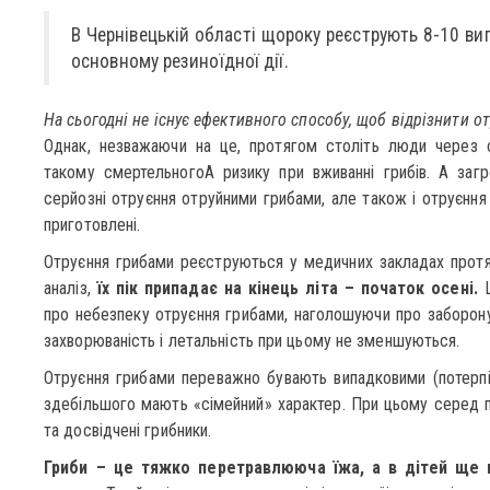
В Чернівецькій області щороку реєструють 8-10 вип
основному резиноїдної дії.
На сьогодні не існує ефективного способу, щоб відрізнити от
Однак, незважаючи на це, протягом століть люди через с
такому смертельногоA ризику при вживанні грибів. А заг
серйозні отруєння отруйними грибами, але також і отруєння 
приготовлені.
Отруєння грибами реєструються у медичних закладах протя
аналіз,
їх пік припадає на кінець літа – початок осені.
Щ
про небезпеку отруєння грибами, наголошуючи про заборону 
захворюваність і летальність при цьому не зменшуються.
Отруєння грибами переважно бувають випадковими (потерпілі
здебільшого мають «сімейний» характер. При цьому серед по
та досвідчені грибники.
Гриби – це тяжко перетравлююча їжа, а в дітей ще