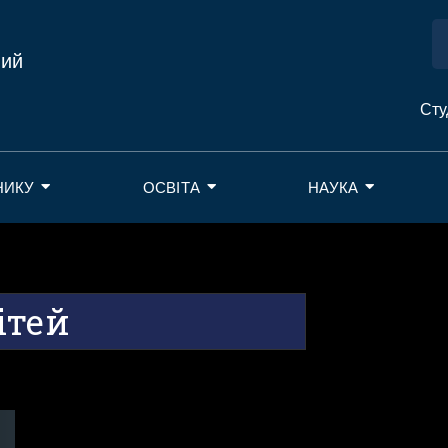
ний
Сту
НИКУ
ОСВІТА
НАУКА
ітей