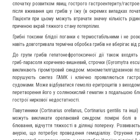
спочатку розвитком явищ гострого гастроентериту/гастрое
після вживання цих грибів у їжу (в окремих випадках почат
Пацієнти при цьому можуть втрачати значну кількість рідин
причиною вкрай тяжкого стану потерпілих.
Грибні токсини блідої поганки є термостабільними і не роз
навіть довготривала термічна обробка грибів не вберігає від 
До групи грибів гепатонефротоксичної дії також входять 
гриб-парасоля коричнево-вишневий, строчки (Gyromytra esculent
викликають гіромітровий синдром: монометилгідразинові похі
порушують синтез ГАМК і клінічно проявляються гастро
судомами. Може відбуватися гемоліз еритроцитів з виходом 
перетворення його у солянокислий гематин з подальшою бл
гострої ниркової недостатності.
Павутинники (Cortinarius orellanus, Cortinarius gentilis та ін
можуть викликати орелановий синдром: помірні болі в еп
блювання, відчуття тяжкості в ділянці попереку. Розвиваєт
анурію, що потребує проведення гемодіалізу. Отруєння гр