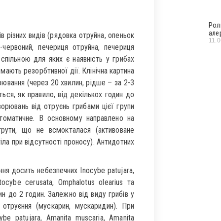
Рол
але
 різних видів (рядовка отруйна, опеньок
11.
-червоний, печериця отруйна, печериця
спільною для яких є наявність у грибах
 мають резорбтивної дії. Клінічна картина
рювання (через 20 хвилин, рідше – за 2-3
ться, як правило, від декількох годин до
ворювань від отруєнь грибами цієї групи
птоматичне. В основному направлено на
трути, що не всмокталася (активоване
тіла при відсутності проносу). Антидотних
ня досить небезпечних Inocybe рatujara,
itocybe cerusata, Omphalotus olearius та
ин до 2 годин. Залежно від виду грибів у
 отруєння (мускарин, мускаридин). При
be patujara, Amanita muscaria, Amanita