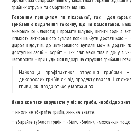
орелановий синдроми навіть у масштабах України рідкісні й
грибних отруєнь та смертність від них.
Г
оловним принципом як лікарської, так і долікарсь
грибами є видалення токсину, що не всмоктався.
Важл
мимовільної блювоти) і промити шлунок, випити води з акт
кількість активованого вугілля повинна бути достатньою – 
діарея відсутня, до активованого вугілля можна додати п
доступний засіб – сорбіт – 1-2 г/кг маси тіла в добу в 2-
наголосити – при будь-якій підозрі на отруєння грибами негай
Найкраща профілактика отруєння грибами –
дикорослих грибів як від продукту взагалі і спож
гливи, які продаються у магазинах.
Якщо все таки вирушаєте у ліс по гриби, необхідно знат
– ніколи не збирайте грибів, яких не знаєте;
– збирайте губчасті гриби – «білі», «бабки», «моховики» тощо