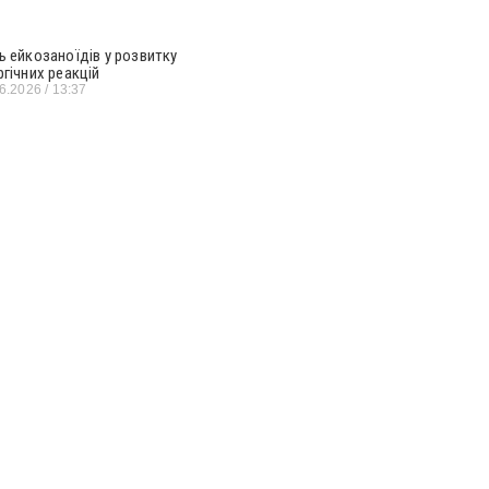
ь ейкозаноїдів у розвитку
ргічних реакцій
06.2026
13:37