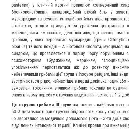
panterina) у клінічній картині превалює холінернічний син
бронхоконстрикція, нападоподібний різкий біль у живот
мускаридину та речовин із подібною йому дією проявляютьс
пітливістю, згодом приєднується ураження центральної н
марення, загальмованість, дезорієнтація, що пізніше змін
грибами, у яких переважає мускаридин (гриби Clitocybe de
olearius) та його похідні – A іботенова кислота, мусцимол, н
синдром, що проявляється в першу чергу порушенням св
психомоторним збудженням, маренням, галюцинаціями
уповільненням перистальтики аж до розвитку динамічн
небезпечними грибами цієї групи є Inocybe рatujara, інші види
зустрічаються рідко, найчастіше в перші декілька годин або 
зумовлені токсичним впливом грибних токсинів на судинні
сприятливому перебігу отруєння видужання настає за 1-2 доб
До отруєнь грибами ІІІ групи
відносяться найбільш життєн
60 % летальності при отруєнні блідою поганкою у хворих на с
не зверталися за медичною допомогою (2-га – 3-тя доба хво
відділеннях інтенсивної терапії. Клінічні прояви при вживанні