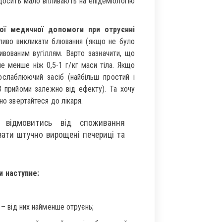
 досить мало впливають на епідеміологію
кої медичної допомоги при отруєнні
иво викликати блювання (якщо не було
ивованим вугіллям. Варто зазначити, що
не менше ніж 0,5-1 г/кг маси тіла. Якщо
ослаблюючий засіб (найбільш простий і
3 прийоми залежно від ефекту). Та хочу
но звертайтеся до лікаря.
 відмовитись від споживання
ивати штучно вирощені печериці та
и наступне:
 – від них найменше отруєнь;