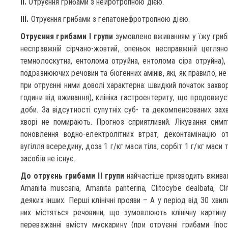
ІІ.
Отруєння грибами з нейротропною дією.
ІІІ.
Отруєння грибами з гепатонефротропною дією.
Отруєння грибами І групи
зумовлено вживанням у їжу грибів
несправжній сірчано-жовтий, опеньок несправжній цегляно
темнолоскутна, ентолома отруйна, ентолома сіра отруйна), 
подразнюючих речовин та біогенних амінів, які, як правило, не
при отруєнні ними доволі характерна: швидкий початок захво
години від вживання), клініка гастроентериту, що продовжує
доби. За відсутності супутніх суб- та декомпенсованих зах
хворі не помирають. Прогноз сприятливий. Лікування сим
поновлення водно-електролітних втрат, деконтамінацію о
вугілля всередину, доза 1 г/кг маси тіла, сорбіт 1 г/кг маси 
засобів не існує.
До отруєнь грибами ІІ групи
найчастіше призводить вживан
Amanita muscaria, Amanita panterina, Clitocybe dealbata, Cl
деяких інших. Перші клінічні прояви – A у період від 30 хвил
них містяться речовини, що зумовлюють клінічну картину
переважанні вмісту мускарину (при отруєнні грибами Inocy