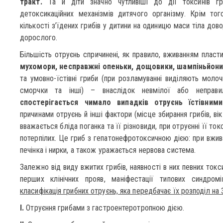
тракт.
Та й діти значно чутливіші до дії токсинів гр
детоксикаційних механізмів дитячого організму. Крім тог
кількості з’їдених грибів у дитини на одиницю маси тіла дов
дорослого.
Більшість отруєнь спричинені, як правило, вживанням пласти
мухомори, несправжні опеньки, дощовики, шампіньйон
та умовно-їстівні гриби (при розламуванні виділяють молоч
сморчки та інші) – внаслідок невмілої або неправи
спостерігається чимало випадків отруєнь їстівними
причинами отруєнь й інші фактори (місце збирання грибів, в
вважається бліда поганка та її різновиди, при отруєнні її т
потерпілих. Це гриб з гепатонефротоксичною дією: при вжив
печінка і нирки, а також уражається нервова система.
Залежно від виду вжитих грибів, наявності в них певних токси
перших клінічних прояв, маніфестації типових синдро
класифікація грибних отруєнь, яка передбачає їх розподіл на 3
І.
Отруєння грибами з гастроентеротропною дією.