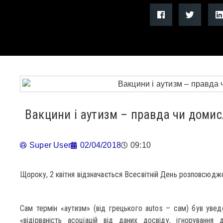
Вакцини і аутизм – правда чи домис
Super User
02/04/2018
09:10
Щороку, 2 квітня відзначається Всесвітній День розповсюдже
Сам термін «аутизм» (від грецького autos – сам) був увед
«відірваність асоціацій від даних досвіду, ігнорування 