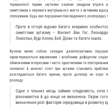
термінології термін «аутизм» означає синдром втрати з
симптомом є перевага внутрішнього життя з активним відход
спілкування, будь яке порушення повсякденного розпорядку т
Проте в історії відомо багато яскравих особистос
симптоми аутизму – Вінсент Ван Гог, Леонардо 
Лінкольн, Вуді Аллен, Боб Ділан та багато інших.
Аутизм являє собою складне дезінтегративне поруше
характеризується вираженим і всебічним дефіцитом соціал
обмеженими інтересами і часто однотипними та повторюваним
чоловічої й жіночої статі при аутизмі становить приблиз
розглядаються багато причин, проте дотепер не існує чі
розладу.
Одне з чільних місць займає спадковість, хоча 
різноманітна й до кінця не визначена. Окрім тог
визначення ролі факторів середовища в розвитку а