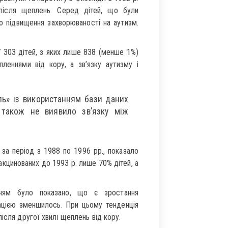
після щеплень. Серед дітей, що були
о підвищення захворюваності на аутизм.
 303 дітей, з яких лише 838 (менше 1%)
леннями від кору, а зв’язку аутизму і
ль» із використанням бази даних
е також не виявило зв’язку між
 за період з 1988 по 1996 рр., показало
акцинованих до 1993 р. лише 70% дітей, а
нням було показано, що є зростання
нацією зменшилось. При цьому тенденція
ісля другої хвилі щеплень від кору.