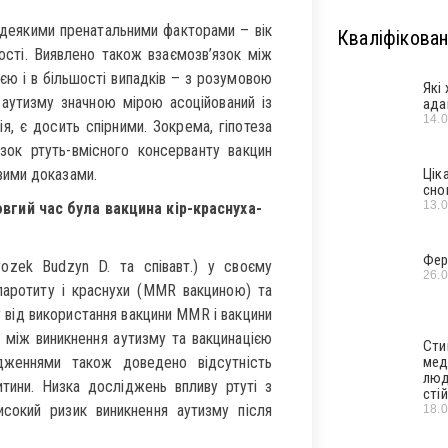
 деякими пренатальними факторами – вік
Кваліфікован
тності. Виявлено також взаємозв’язок між
єю і в більшості випадків – з розумовою
Які
 аутизму значною мірою асоційований із
ада
14.
я, є досить спірними. Зокрема, гіпотеза
зок ртуть-вмісного консерванту вакцин
вими доказами.
Цік
сно
13.
вгий час була вакцина кір-краснуха-
Фер
rozek Budzyn D. та співавт.) у своєму
26.
 паротиту і краснухи (MMR вакциною) та
у від використання вакцини MMR і вакцини
 між виникнення аутизму та вакцинацією
Сти
дженнями також доведено відсутність
мед
люд
тини. Низка досліджень впливу ртуті з
стій
сокий ризик виникнення аутизму після
18.