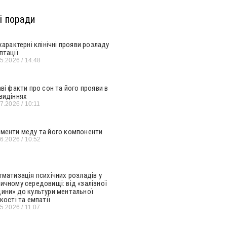
і поради
 характерні клінічні прояви розладу
птації
05.2026
14:48
аві факти про сон та його прояви в
видіннях
07.2026
10:11
менти меду та його компоненти
06.2026
10:52
гматизація психічних розладів у
ичному середовищі: від «залізної
ини» до культури ментальної
кості та емпатії
05.2026
11:07