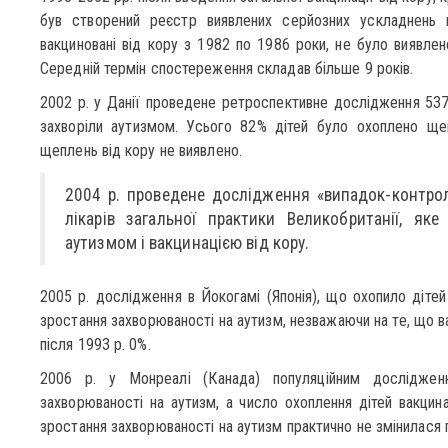
був створений реєстр виявлених серйозних ускладнень 
вакциновані від кору з 1982 по 1986 роки, не було виявлен
Середній термін спостереження складав більше 9 років.
2002 р. у Данії проведене ретроспективне дослідження 537
захворіли аутизмом. Усього 82% дітей було охоплено щеп
щеплень від кору не виявлено.
2004 р. проведене дослідження «випадок-контро
лікарів загальної практики Великобританії, як
аутизмом і вакцинацією від кору.
2005 р. дослідження в Йокогамі (Японія), що охопило дітей
зростання захворюваності на аутизм, незважаючи на те, що в
після 1993 р. 0%.
2006 р. у Монреалі (Канада) популяційним дослідже
захворюваності на аутизм, а число охоплення дітей вакци
зростання захворюваності на аутизм практично не змінилася п