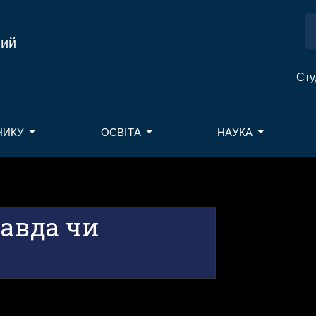
ний
Сту
НИКУ
ОСВІТА
НАУКА
равда чи