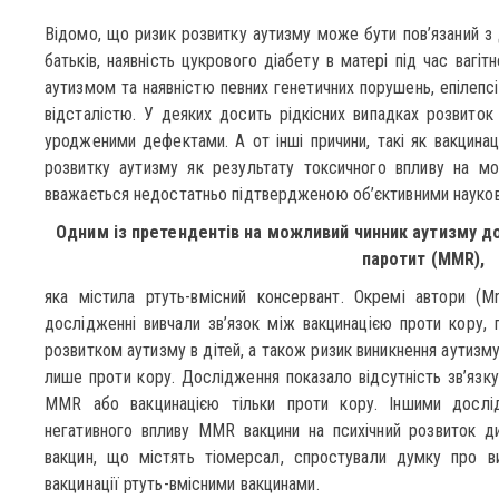
Відомо, що ризик розвитку аутизму може бути пов’язаний з
батьків, наявність цукрового діабету в матері під час вагі
аутизмом та наявністю певних генетичних порушень, епілепсі
відсталістю. У деяких досить рідкісних випадках розвиток
уродженими дефектами. А от інші причини, такі як вакцинаці
розвитку аутизму як результату токсичного впливу на мо
вважається недостатньо підтвердженою об’єктивними науко
Одним із претендентів на можливий чинник аутизму до
паротит (ММR),
яка містила ртуть-вмісний консервант. Окремі автори (M
дослідженні вивчали зв’язок між вакцинацією проти кору,
розвитком аутизму в дітей, а також ризик виникнення аутизм
лише проти кору. Дослідження показало відсутність зв’язку
MMR або вакцинацією тільки проти кору. Іншими дослі
негативного впливу MMR вакцини на психічний розвиток ди
вакцин, що містять тіомерсал, спростували думку про ви
вакцинації ртуть-вмісними вакцинами.