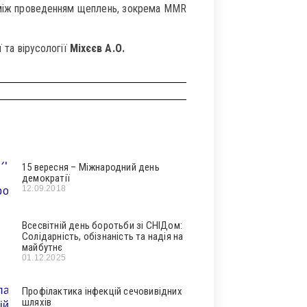
у між проведенням щеплень, зокрема MMR
ї та вірусології
Міхєєв А.О.
15 вересня – Міжнародний день
демократії
12.09.2018
Всесвітній день боротьби зі СНІДом:
Солідарність, обізнаність та надія на
майбутнє
01.12.2025
Профілактика інфекцій сечовивідних
шляхів