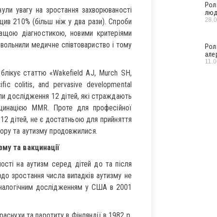
Рол
нули увагу на зростання захворюваності
люд
28.
щив 210% (більш ніж у два рази). Спроби
ращою діагностикою, новими критеріями
овольнили медичне співтовариство і тому
Рол
але
11.
блікує статтю «Wakefield AJ, Murch SH,
cific colitis, and pervasive developmental
вали дослідження 12 дітей, які страждають
акцинацією MMR. Проте для професійної
 12 дітей, не є достатньою для прийняття
кору та аутизму продовжилися.
зму та вакцинації
ості на аутизм серед дітей до та після
щодо зростання числа випадків аутизму не
 аналогічним дослідженням у США в 2001
раснухи та паротиту в Фінляндії в 1982 р.