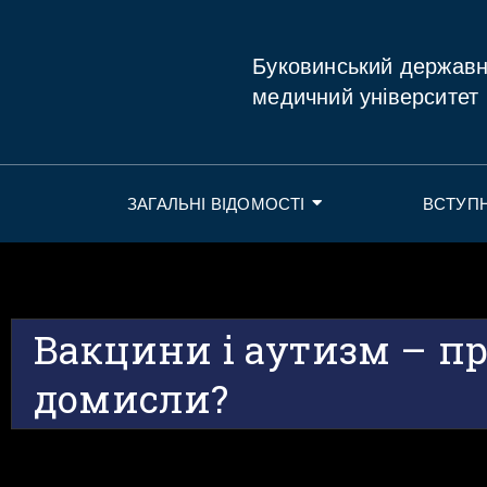
Буковинський держав
медичний університет
ЗАГАЛЬНІ ВІДОМОСТІ
ВСТУП
Вакцини і аутизм – п
домисли?