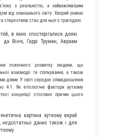
в’язку з реальністю, а найважливішим
ом від зовнішнього світу. Хворий уникає
а стереотипів стає для нього трагедією.
тей, в яких спостерігалися деякі
да Вінчі, Гаррі Труман, Авраам
ння психічного розвитку людини, що
ьної взаємодії та спілкування, а також
и діями. У світі середнє співвідношення
но 4:1. Як етіологічні фактори аутизму
ткої концепції стосовно причин цього
генетична картина аутизму вкрай
о, недостатньо даних також і для
утизму.