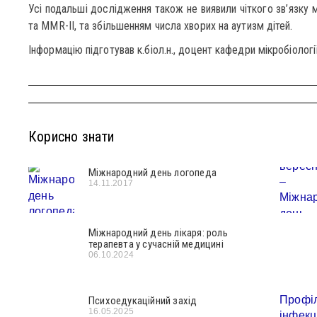
Усі подальші дослідження також не виявили чіткого зв’язк
та MMR-II, та збільшенням числа хворих на аутизм дітей.
Інформацію підготував к.біол.н., доцент кафедри мікробіологі
Корисно знати
Міжнародний день логопеда
14.11.2017
Міжнародний день лікаря: роль
терапевта у сучасній медицині
06.10.2024
Психоедукаційний захід
16.05.2025