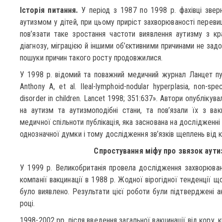
Історія питання.
У період з 1987 по 1998 р. фахівці звер
аутизмом у дітей, при цьому приріст захворюваності переви
пов’язати таке зростання частоти виявлення аутизму з к
діагнозу, міграцією й іншими об’єктивними причинами не зад
пошуки причин такого росту продовжилися.
У 1998 р. відомий та поважний медичний журнал Ланцет пу
Anthony A, et al. Ileal-lymphoid-nodular hyperplasia, non-spe
disorder in children. Lancet 1998; 351:637». Автори опубліку
на аутизм та аутизмоподібні стани, та пов’язали їх з в
медичної спільноти публікація, яка заснована на дослідженні
однозначної думки і тому дослідження зв’язків щеплень від 
Спростування міфу про звязок аути
У 1999 р. Великобританія провела дослідження захворюван
компанії вакцинації в 1988 р. Жодної вірогідної тенденції 
було виявлено. Результати цієї роботи були підтверджені
році.
1998-2002 рр. після введення загальної вакцинації від кору, к