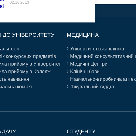
02.10.2013
П ДО УНІВЕРСИТЕТУ
МЕДИЦИНА
альності
Університетська клініка
ік конкурсних предметів
Медичний консультативний 
ла прийому в Університет
Медичні Центри
ла прийому в Коледж
Клінічні бази
сть навчання
Навчально-виробнича аптек
альна коміся
Лікувальний відділ
АДАЧУ
СТУДЕНТУ