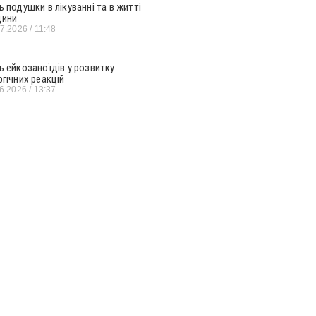
ь подушки в лікуванні та в житті
ини
07.2026
11:48
ь ейкозаноїдів у розвитку
ргічних реакцій
06.2026
13:37