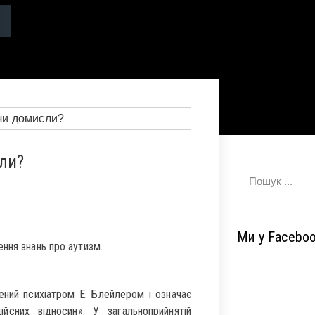
ли?
Ми у Facebo
ння знань про аутизм.
ений психіатром Е. Блейлером і означає
дійсних відносин». У загальноприйнятій